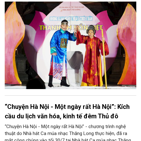
những làn điệu cải lương, ca cổ, tân cổ và các tiết mục múa
hòa quyện trong không gian của phố đi bộ hồ Hoàn Kiếm. Đặc
biệt, chương trình có sự giao lưu của các nghệ sĩ đến từ
phương Nam, góp phần tạo nên cuộc gặp gỡ nghệ thuật giàu
cảm xúc.
“Chuyện Hà Nội - Một ngày rất Hà Nội”: Kích
cầu du lịch văn hóa, kinh tế đêm Thủ đô
“Chuyện Hà Nội - Một ngày rất Hà Nội” - chương trình nghệ
thuật do Nhà hát Ca múa nhạc Thăng Long thực hiện, đã ra
mắt công chúng vào tối 30/7 tại Nhà hát Ca múa nhạc Thăng