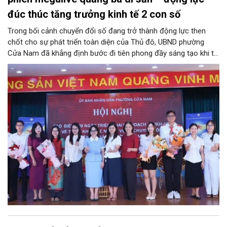
đúc thúc tăng trưởng kinh tế 2 con số
Trong bối cảnh chuyển đổi số đang trở thành động lực then
chốt cho sự phát triển toàn diện của Thủ đô, UBND phường
Cửa Nam đã khẳng định bước đi tiên phong đầy sáng tạo khi tổ
chức phiên livestream đặc biệt với chủ đề: “MEGALIVE -
Phường Cửa Nam – Khám phá di sản, kết nối văn hóa”. Sự kiện
diễn ra ngày 31/7 do phường Cửa Nam tổ chức đã thu hút sự
quan tâm đông đảo của hàng ngàn cán bộ, đảng viên, người
dân trên kênh TikTok chính thức của UBND phường Cửa Nam và
các kênh của đơn vị đồng hành.