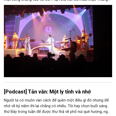
Long (số 31 - 33 phố Lương Văn Can, phường Hoàn Kiếm).
[Podcast] Tản văn: Một ly tỉnh và nhớ
Người ta có muôn vàn cách để quên một điều gì đó nhưng để
nhớ về kỷ niệm thì lại chẳng có nhiều. Tôi hay chọn buổi sáng
thứ Bảy trong tuần để được thư thả về phố núi quê hương, ngồi