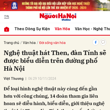
bình luận
Theo Dòng Sự Kiện
Văn Hóa
Văn Học - Nghệ Th
Trang chủ
Văn hóa
Đời sống văn hóa
Nghệ thuật hát Then, đàn Tính sẽ
được biểu diễn trên đường phố
Hà Nội
Việt Thương
06:29 10/11/2024
Hủy
G
Để loại hình nghệ thuật này càng đến gần
hơn với công chúng, 14 đoàn tham gia liên
hoan sẽ diễu hành, biểu diễn, giới thiệu nghệ