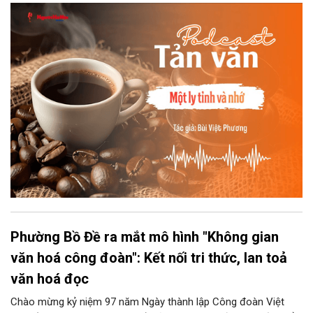
đợi giọt đắng của đất đai, mưa nắng điểm từng nhịp xuống
chiếc ly sứ như đợi thời gian mở cánh cửa diệu kì của mình.
Phường Bồ Đề ra mắt mô hình "Không gian
văn hoá công đoàn": Kết nối tri thức, lan toả
văn hoá đọc
Chào mừng kỷ niệm 97 năm Ngày thành lập Công đoàn Việt