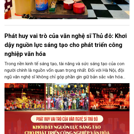
Phát huy vai trò của văn nghệ sĩ Thủ đô: Khơi
dậy nguồn lực sáng tạo cho phát triển công
nghiệp văn hóa
Trong nền kinh tế sáng tạo, tài năng và sức sáng tạo của con
người chính là nguồn vốn quan trọng nhất. Đối với Hà Nội, đội
ngũ văn nghệ sĩ không chỉ góp phần gìn giữ bản sắc văn hóa
mà còn giữ vai trò trung tâm trong quá trình hình thành các sản
phẩm công nghiệp văn hóa có giá trị. Khơi dậy, phát huy và tạo
điều kiện để nguồn lực sáng tạo ấy phát triển sẽ là “chìa khóa”
để Hà Nội khai thác hiệu quả tiềm năng văn hóa, nâng cao năng
lực cạnh tranh và khẳng định vị thế của một trung tâm sáng tạo
trong kỷ nguyên mới.