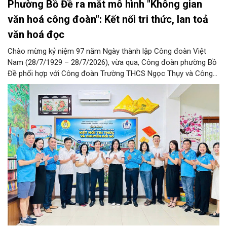
Phường Bồ Đề ra mắt mô hình "Không gian
văn hoá công đoàn": Kết nối tri thức, lan toả
văn hoá đọc
Chào mừng kỷ niệm 97 năm Ngày thành lập Công đoàn Việt
Nam (28/7/1929 – 28/7/2026), vừa qua, Công đoàn phường Bồ
Đề phối hợp với Công đoàn Trường THCS Ngọc Thụy và Công
đoàn Trường Tiểu học Ái Mộ B tổ chức Lễ ra mắt Mô hình
“Không gian văn hóa công đoàn”.