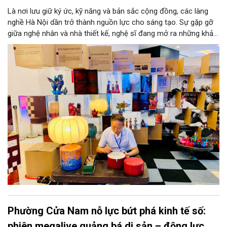
Là nơi lưu giữ ký ức, kỹ năng và bản sắc cộng đồng, các làng
nghề Hà Nội dần trở thành nguồn lực cho sáng tạo. Sự gặp gỡ
giữa nghệ nhân và nhà thiết kế, nghệ sĩ đang mở ra những khả
năng phát triển mới cho thủ công đương đại trên nền tảng di
sản. Từ những cuộc “kết duyên” đầy cảm hứng ấy, Hà Nội đang
khơi thông mạch ngầm của hệ sinh thái thủ công, biến vốn cổ
thành động lực bền vững cho tương lai.
Phường Cửa Nam nỗ lực bứt phá kinh tế số:
phiên megalive quảng bá di sản – động lực