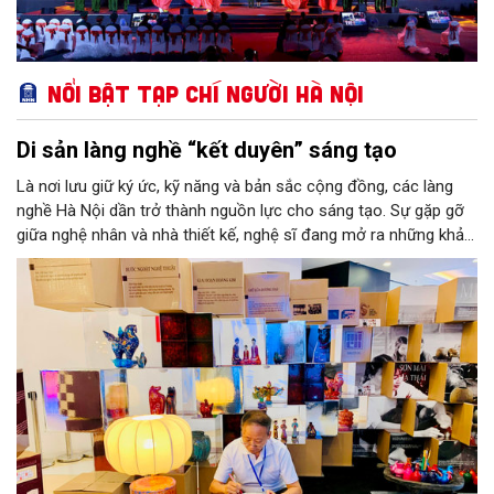
Nổi bật Tạp chí Người Hà Nội
Di sản làng nghề “kết duyên” sáng tạo
Là nơi lưu giữ ký ức, kỹ năng và bản sắc cộng đồng, các làng
nghề Hà Nội dần trở thành nguồn lực cho sáng tạo. Sự gặp gỡ
giữa nghệ nhân và nhà thiết kế, nghệ sĩ đang mở ra những khả
năng phát triển mới cho thủ công đương đại trên nền tảng di
sản. Từ những cuộc “kết duyên” đầy cảm hứng ấy, Hà Nội đang
khơi thông mạch ngầm của hệ sinh thái thủ công, biến vốn cổ
thành động lực bền vững cho tương lai.