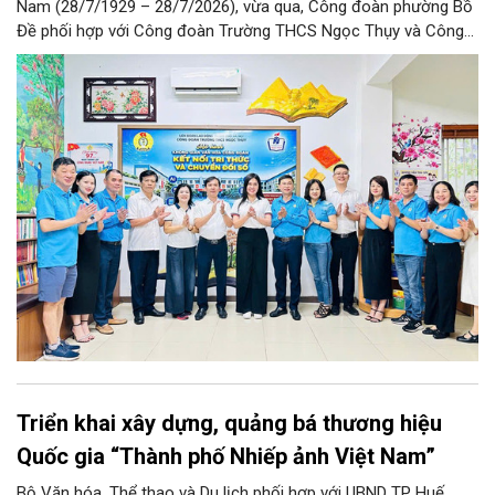
Nam (28/7/1929 – 28/7/2026), vừa qua, Công đoàn phường Bồ
Đề phối hợp với Công đoàn Trường THCS Ngọc Thụy và Công
đoàn Trường Tiểu học Ái Mộ B tổ chức Lễ ra mắt Mô hình
“Không gian văn hóa công đoàn”.
Triển khai xây dựng, quảng bá thương hiệu
Quốc gia “Thành phố Nhiếp ảnh Việt Nam”
Bộ Văn hóa, Thể thao và Du lịch phối hợp với UBND TP Huế