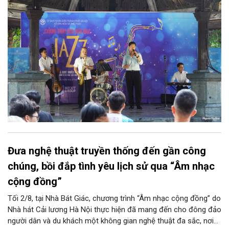
Club, mở ra một không gian âm nhạc giàu cảm xúc ngay giữa
trung tâm Thủ đô.
Đưa nghệ thuật truyền thống đến gần công
chúng, bồi đắp tình yêu lịch sử qua “Âm nhạc
cộng đồng”
Tối 2/8, tại Nhà Bát Giác, chương trình “Âm nhạc cộng đồng” do
Nhà hát Cải lương Hà Nội thực hiện đã mang đến cho đông đảo
người dân và du khách một không gian nghệ thuật đa sắc, nơi