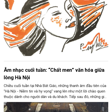
Âm nhạc cuối tuần: “Chất men” văn hóa giữa
lòng Hà Nội
Chiều cuối tuần tại Nhà Bát Giác, những thanh âm đầu tiên của
"Hà Nội - Niềm tin và hy vọng" vang lên như một lời chào quen
thuộc dành cho người dân và du khách. Tiếp sau đó, những giai
điệu jazz kinh điển của thế giới lần lượt cất lên qua phần biểu
diễn của NSƯT Quyền Văn Minh và các nghệ sĩ Bình Minh Jazz