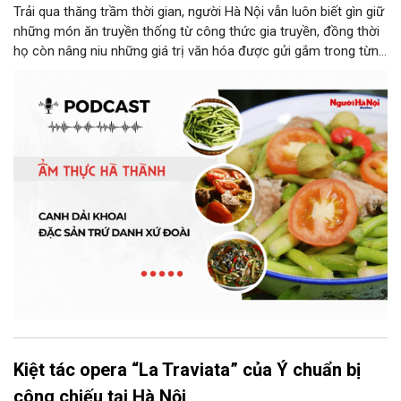
Trải qua thăng trầm thời gian, người Hà Nội vẫn luôn biết gìn giữ
những món ăn truyền thống từ công thức gia truyền, đồng thời
họ còn nâng niu những giá trị văn hóa được gửi gắm trong từng
món ăn, từ cách chọn nguyên liệu, chế biến đến cách thưởng
thức. Và canh dải khoai là một món ăn như thế.
Kiệt tác opera “La Traviata” của Ý chuẩn bị
công chiếu tại Hà Nội