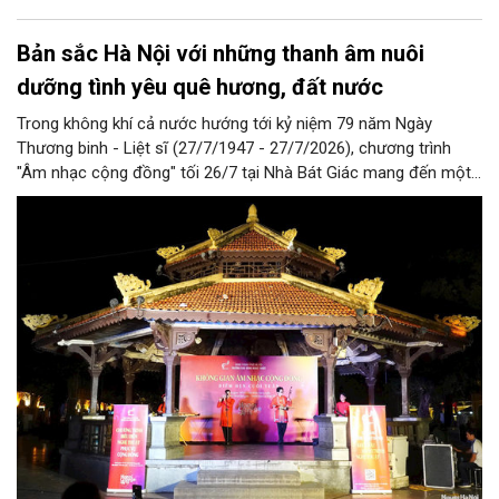
Bản sắc Hà Nội với những thanh âm nuôi
dưỡng tình yêu quê hương, đất nước
Trong không khí cả nước hướng tới kỷ niệm 79 năm Ngày
Thương binh - Liệt sĩ (27/7/1947 - 27/7/2026), chương trình
"Âm nhạc cộng đồng" tối 26/7 tại Nhà Bát Giác mang đến một
đêm biểu diễn giàu ý nghĩa với những ca khúc về quê hương,
đất nước, hòa bình và khát vọng tuổi trẻ. Không chỉ đáp ứng
nhu cầu thưởng thức nghệ thuật của người dân, chương trình
còn góp phần lan tỏa truyền thống yêu nước, lòng biết ơn các
thế hệ cha anh đã hy sinh vì độc lập, tự do của dân tộc.