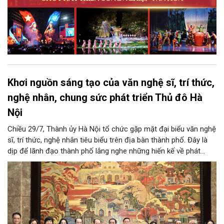
Khơi nguồn sáng tạo của văn nghệ sĩ, trí thức,
nghệ nhân, chung sức phát triển Thủ đô Hà
Nội
Chiều 29/7, Thành ủy Hà Nội tổ chức gặp mặt đại biểu văn nghệ
sĩ, trí thức, nghệ nhân tiêu biểu trên địa bàn thành phố. Đây là
dịp để lãnh đạo thành phố lắng nghe những hiến kế về phát
triển khoa học công nghệ, đổi mới sáng tạo, công nghiệp văn
hóa và phát huy nguồn lực con người, góp phần tạo động lực
mới cho sự phát triển nhanh, bền vững của Thủ đô.