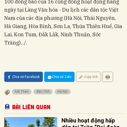
100 đồng bào của 16 cộng đồng hoạt động hàng
ngày tại Làng Văn hóa - Du lịch các dân tộc Việt
Nam của các địa phương (Hà Nội, Thái Nguyên,
Hà Giang, Hòa Bình, Sơn La, Thừa Thiên Huế, Gia
Lai, Kon Tum, Đắk Lắk, Ninh Thuận, Sóc
Trăng).../.
Chia sẻ Facebook
Chia sẻ Zalo
Copy link
hát Then
đàn Tính
Hà Nội
Bài liên quan
Nhiều hoạt động hấp