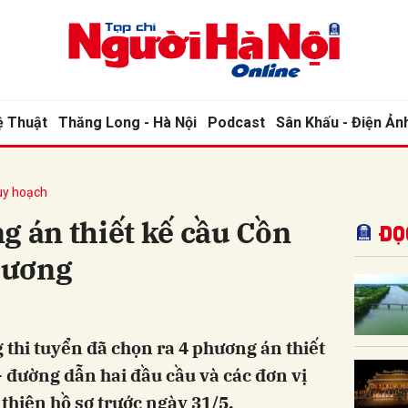
bình luận
ệ Thuật
Thăng Long - Hà Nội
Podcast
Sân Khấu - Điện Ản
Quy hoạch
g án thiết kế cầu Cồn
Đọ
Hương
Hủy
G
 thi tuyển đã chọn ra 4 phương án thiết
- đường dẫn hai đầu cầu và các đơn vị
 thiện hồ sơ trước ngày 31/5.