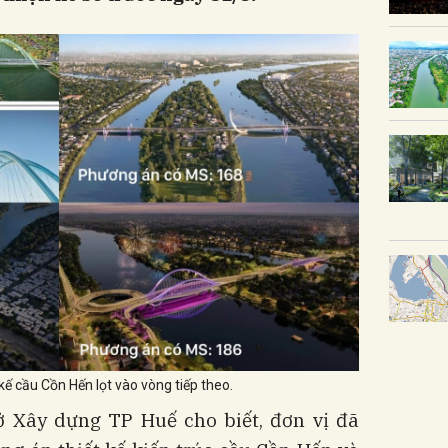
kế cầu Cồn Hến lọt vào vòng tiếp theo.
Sở Xây dựng TP Huế cho biết, đơn vị đã