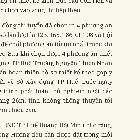
g án thiết kế kiến trúc cầu Cồn Hến và
 chọn vào vòng thi tiếp theo.
i đồng thi tuyển đã chọn ra 4 phương án
ố lần lượt là 125, 168, 186, CH108 và Hội
 để chốt phương án tối ưu nhất trước khi
heo. Sau khi chọn được 4 phương án thiết
dựng TP Huế Trương Nguyễn Thiện Nhân
ấn hoàn thiện hồ sơ thiết kế theo góp ý
gửi về Sở Xây dựng TP Huế trước ngày
g trình phải tuân thủ nghiêm ngặt các
ang 26m, tĩnh không thông thuyền tối
m chiều cao...
 UBND TP Huế Hoàng Hải Minh cho rằng,
ông Hương đều cần được đặt trong mối