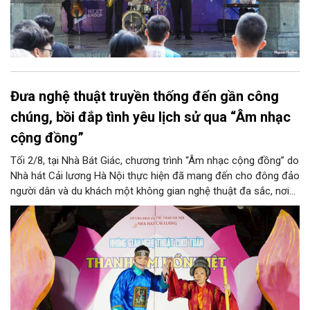
Đưa nghệ thuật truyền thống đến gần công
chúng, bồi đắp tình yêu lịch sử qua “Âm nhạc
cộng đồng”
Tối 2/8, tại Nhà Bát Giác, chương trình “Âm nhạc cộng đồng” do
Nhà hát Cải lương Hà Nội thực hiện đã mang đến cho đông đảo
người dân và du khách một không gian nghệ thuật đa sắc, nơi
những làn điệu cải lương, ca cổ, tân cổ và các tiết mục múa
hòa quyện trong không gian của phố đi bộ hồ Hoàn Kiếm. Đặc
biệt, chương trình có sự giao lưu của các nghệ sĩ đến từ
phương Nam, góp phần tạo nên cuộc gặp gỡ nghệ thuật giàu
cảm xúc.