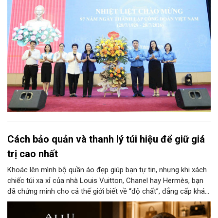
Cách bảo quản và thanh lý túi hiệu để giữ giá
trị cao nhất
Khoác lên mình bộ quần áo đẹp giúp bạn tự tin, nhưng khi xách
chiếc túi xa xỉ của nhà Louis Vuitton, Chanel hay Hermès, bạn
đã chứng minh cho cả thế giới biết về “độ chất”, đẳng cấp khác
biệt và gu thẩm mỹ tinh tế của người chủ sở hữu. Nếu bạn
muốn giữ những chiếc túi này mới nguyên như vừa bóc tem hay