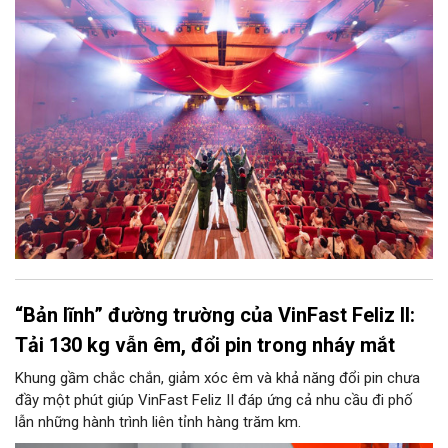
Ocean City. Phản hồi xúc động của chính những người từng đi
qua chiến tranh đã góp phần khẳng định ý nghĩa nhân văn và
giá trị lan tỏa của tác phẩm nghệ thuật lấy cảm hứng từ hơn
4.000 năm lịch sử, văn hóa và bản sắc Việt Nam.
“Bản lĩnh” đường trường của VinFast Feliz II:
Tải 130 kg vẫn êm, đổi pin trong nháy mắt
Khung gầm chắc chắn, giảm xóc êm và khả năng đổi pin chưa
đầy một phút giúp VinFast Feliz II đáp ứng cả nhu cầu đi phố
lẫn những hành trình liên tỉnh hàng trăm km.