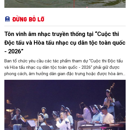
Đừng bỏ lỡ
Tôn vinh âm nhạc truyền thống tại “Cuộc thi
Độc tấu và Hòa tấu nhạc cụ dân tộc toàn quốc
- 2026”
Ban tổ chức yêu cầu các tác phẩm tham dự “Cuộc thi Độc tấu
và Hòa tấu nhạc cụ dân tộc toàn quốc - 2026” phải giữ được
phong cách, âm hưởng dân gian đặc trưng hoặc được hòa âm,
phối khí mới trên nền tảng làn điệu âm nhạc truyền thống Việt
Nam, đồng thời phải được trình diễn trực tiếp bằng nhạc cụ dân
tộc.