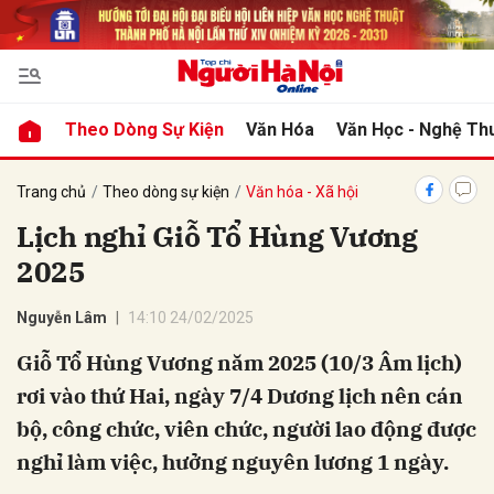
bình luận
Theo Dòng Sự Kiện
Văn Hóa
Văn Học - Nghệ Th
Trang chủ
Theo dòng sự kiện
Văn hóa - Xã hội
Lịch nghỉ Giỗ Tổ Hùng Vương
2025
Nguyễn Lâm
14:10 24/02/2025
Giỗ Tổ Hùng Vương năm 2025 (10/3 Âm lịch)
Hủy
G
rơi vào thứ Hai, ngày 7/4 Dương lịch nên cán
bộ, công chức, viên chức, người lao động được
nghỉ làm việc, hưởng nguyên lương 1 ngày.