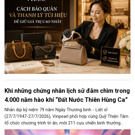
đôi khi cần thanh lý cho các cửa hàng với giá cao thì đừng bỏ
qua cách bảo quản chính xác nhất dưới đây nhé.
Khi những chứng nhân lịch sử đắm chìm trong
4.000 năm hào khí “Đất Nước Thiên Hùng Ca”
Nhân dịp kỷ niệm 79 năm Ngày Thương binh - Liệt sĩ
(27/7/1947-27/7/2026), Vinpearl phối hợp cùng Quỹ Thiện Tâm
tổ chức chương trình tri ân, mời 211 cựu chiến binh thưởng
thức show diễn “Đất Nước Thiên Hùng Ca” tại Vinpearl Theatre