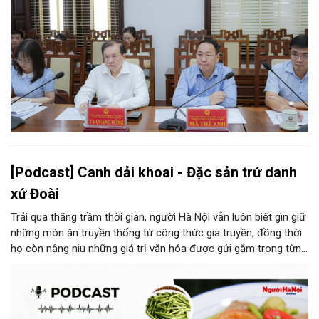
[Podcast] Canh dải khoai - Đặc sản trứ danh
xứ Đoài
Trải qua thăng trầm thời gian, người Hà Nội vẫn luôn biết gìn giữ
những món ăn truyền thống từ công thức gia truyền, đồng thời
họ còn nâng niu những giá trị văn hóa được gửi gắm trong từng
món ăn, từ cách chọn nguyên liệu, chế biến đến cách thưởng
thức. Và canh dải khoai là một món ăn như thế.