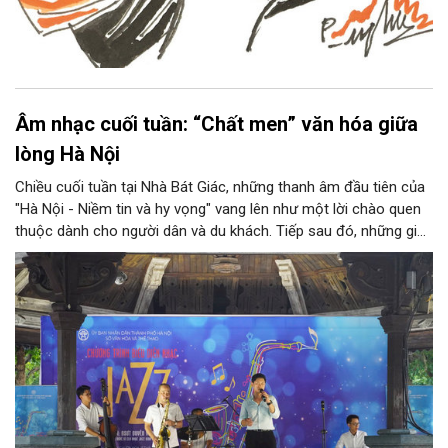
Âm nhạc cuối tuần: “Chất men” văn hóa giữa
lòng Hà Nội
Chiều cuối tuần tại Nhà Bát Giác, những thanh âm đầu tiên của
"Hà Nội - Niềm tin và hy vọng" vang lên như một lời chào quen
thuộc dành cho người dân và du khách. Tiếp sau đó, những giai
điệu jazz kinh điển của thế giới lần lượt cất lên qua phần biểu
diễn của NSƯT Quyền Văn Minh và các nghệ sĩ Bình Minh Jazz
Club, mở ra một không gian âm nhạc giàu cảm xúc ngay giữa
trung tâm Thủ đô.