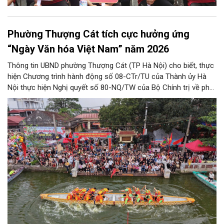
Phường Thượng Cát tích cực hưởng ứng
“Ngày Văn hóa Việt Nam” năm 2026
Thông tin UBND phường Thượng Cát (TP Hà Nội) cho biết, thực
hiện Chương trình hành động số 08-CTr/TU của Thành ủy Hà
Nội thực hiện Nghị quyết số 80-NQ/TW của Bộ Chính trị về phát
triển Văn hóa Việt Nam; Kế hoạch của UBND Thành phố Hà Nội,
phường Thượng Cát tổ chức nhiều hoạt động trong tháng
11/2026 hưởng ứng “Ngày Văn hóa Việt Nam” năm 2026 trên
địa bàn.