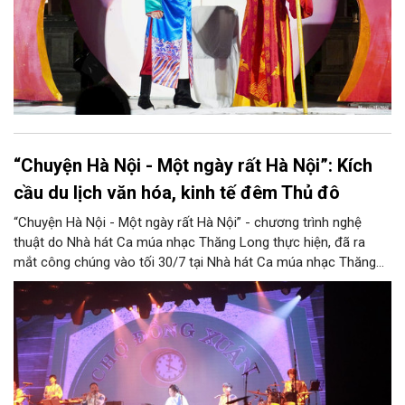
“Chuyện Hà Nội - Một ngày rất Hà Nội”: Kích
cầu du lịch văn hóa, kinh tế đêm Thủ đô
“Chuyện Hà Nội - Một ngày rất Hà Nội” - chương trình nghệ
thuật do Nhà hát Ca múa nhạc Thăng Long thực hiện, đã ra
mắt công chúng vào tối 30/7 tại Nhà hát Ca múa nhạc Thăng
Long (số 31 - 33 phố Lương Văn Can, phường Hoàn Kiếm).