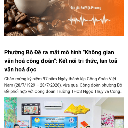
Phường Bồ Đề ra mắt mô hình "Không gian
văn hoá công đoàn": Kết nối tri thức, lan toả
văn hoá đọc
Chào mừng kỷ niệm 97 năm Ngày thành lập Công đoàn Việt
Nam (28/7/1929 – 28/7/2026), vừa qua, Công đoàn phường Bồ
Đề phối hợp với Công đoàn Trường THCS Ngọc Thụy và Công
đoàn Trường Tiểu học Ái Mộ B tổ chức Lễ ra mắt Mô hình
“Không gian văn hóa công đoàn”.