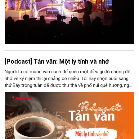
[Podcast] Tản văn: Một ly tỉnh và nhớ
Người ta có muôn vàn cách để quên một điều gì đó nhưng để
nhớ về kỷ niệm thì lại chẳng có nhiều. Tôi hay chọn buổi sáng
thứ Bảy trong tuần để được thư thả về phố núi quê hương, ngồi
đợi giọt đắng của đất đai, mưa nắng điểm từng nhịp xuống
chiếc ly sứ như đợi thời gian mở cánh cửa diệu kì của mình.