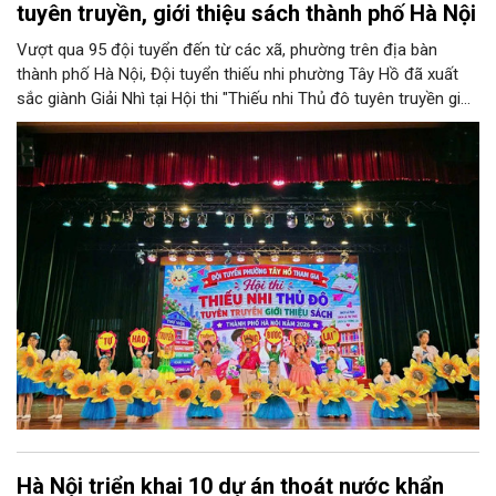
tuyên truyền, giới thiệu sách thành phố Hà Nội
Vượt qua 95 đội tuyển đến từ các xã, phường trên địa bàn
thành phố Hà Nội, Đội tuyển thiếu nhi phường Tây Hồ đã xuất
sắc giành Giải Nhì tại Hội thi "Thiếu nhi Thủ đô tuyên truyền giới
thiệu sách; Múa hát tập thể và Ca khúc măng non" năm 2026 do
Sở Văn hóa và Thể thao Hà Nội tổ chức.
Hà Nội triển khai 10 dự án thoát nước khẩn