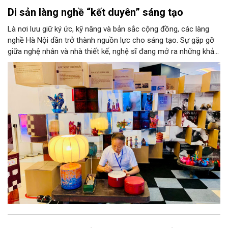
Di sản làng nghề “kết duyên” sáng tạo
Là nơi lưu giữ ký ức, kỹ năng và bản sắc cộng đồng, các làng
nghề Hà Nội dần trở thành nguồn lực cho sáng tạo. Sự gặp gỡ
giữa nghệ nhân và nhà thiết kế, nghệ sĩ đang mở ra những khả
năng phát triển mới cho thủ công đương đại trên nền tảng di
sản. Từ những cuộc “kết duyên” đầy cảm hứng ấy, Hà Nội đang
khơi thông mạch ngầm của hệ sinh thái thủ công, biến vốn cổ
thành động lực bền vững cho tương lai.