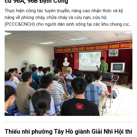
cư 96A, 96B Định Công
Thực hiện công tác tuyên truyền, nâng cao nhận thức và kỹ
năng về phòng cháy, chữa cháy và cứu nạn, cứu hộ
(PCCC&CNCH) cho người dân sinh sống tại các khu chung cư,
ngày 31/7/2026, Đội Cảnh sát chữa cháy và cứu nạn, cứu hộ
khu vực số 13 - Phòng Cảnh sát PCCC&CNCH, Công an thành
phố Hà Nội đã phối hợp với Ban quản lý hai tòa nhà chung cư
96A và 96B Định Công (phường Phương Liệt, thành phố Hà Nội)
tổ chức buổi tuyên truyền, phổ biến kiến thức và kỹ năng về
PCCC&CNCH.
Thiếu nhi phường Tây Hồ giành Giải Nhì Hội thi