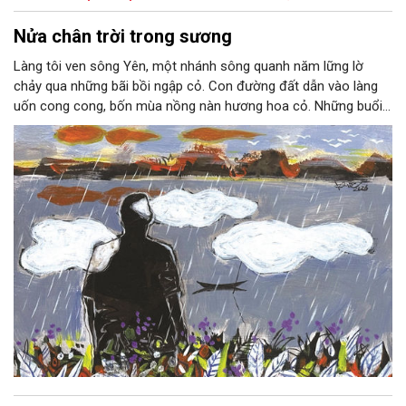
Nửa chân trời trong sương
Làng tôi ven sông Yên, một nhánh sông quanh năm lững lờ
chảy qua những bãi bồi ngập cỏ. Con đường đất dẫn vào làng
uốn cong cong, bốn mùa nồng nàn hương hoa cỏ. Những buổi
hoàng hôn, khi nắng đã dịu xuống phía cuối sông, đám hoa tím
lại thẫm màu như có ai vừa rắc lên một lớp khói.