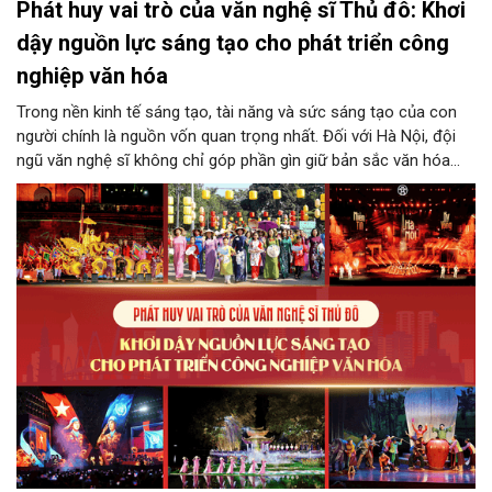
Phát huy vai trò của văn nghệ sĩ Thủ đô: Khơi
dậy nguồn lực sáng tạo cho phát triển công
nghiệp văn hóa
Trong nền kinh tế sáng tạo, tài năng và sức sáng tạo của con
người chính là nguồn vốn quan trọng nhất. Đối với Hà Nội, đội
ngũ văn nghệ sĩ không chỉ góp phần gìn giữ bản sắc văn hóa
mà còn giữ vai trò trung tâm trong quá trình hình thành các sản
phẩm công nghiệp văn hóa có giá trị. Khơi dậy, phát huy và tạo
điều kiện để nguồn lực sáng tạo ấy phát triển sẽ là “chìa khóa”
để Hà Nội khai thác hiệu quả tiềm năng văn hóa, nâng cao năng
lực cạnh tranh và khẳng định vị thế của một trung tâm sáng tạo
trong kỷ nguyên mới.