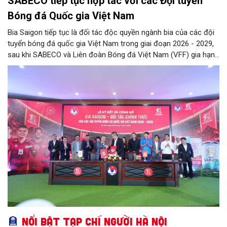
SABECO tiếp tục hợp tác với các Đội tuyển
Bóng đá Quốc gia Việt Nam
Bia Saigon tiếp tục là đối tác độc quyền ngành bia của các đội
tuyển bóng đá quốc gia Việt Nam trong giai đoạn 2026 - 2029,
sau khi SABECO và Liên đoàn Bóng đá Việt Nam (VFF) gia hạn
hợp tác chiến lược. Hai bên kỳ vọng tạo thêm nguồn lực cho
bóng đá Việt Nam và lan tỏa tinh thần thể thao tới cộng đồng.
Nổi bật Tạp chí Người Hà Nội