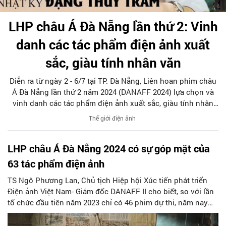
LHP châu Á Đà Nẵng lần thứ 2: Vinh
danh các tác phẩm điện ảnh xuất
sắc, giàu tính nhân văn
Diễn ra từ ngày 2 - 6/7 tại TP. Đà Nẵng, Liên hoan phim châu
Á Đà Nẵng lần thứ 2 năm 2024 (DANAFF 2024) lựa chọn và
vinh danh các tác phẩm điện ảnh xuất sắc, giàu tính nhân
văn, có khám phá mới mẻ, nghệ thuật thể hiện độc đáo.
Thế giới điện ảnh
LHP châu Á Đà Nẵng 2024 có sự góp mặt của
63 tác phẩm điện ảnh
TS Ngô Phương Lan, Chủ tịch Hiệp hội Xúc tiến phát triển
Điện ảnh Việt Nam- Giám đốc DANAFF II cho biết, so với lần
tổ chức đầu tiên năm 2023 chỉ có 46 phim dự thi, năm nay
con số này đã được nâng lên 63 phim. Trong số 10 phim
tranh giải hạng mục Phim Việt Nam dự thi có sự xuất hiện