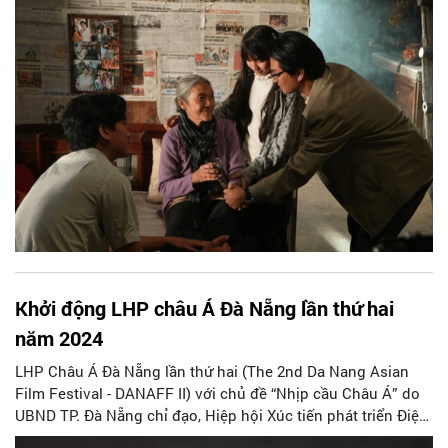
của nhiều phim lập kỷ lục phòng vé như Mai của Trấn
Thành; Lật mặt 7 - Một điều ước của Lý Hải; Đào, Phở và
Piano của Phi Tiến Sơn...
Khởi động LHP châu Á Đà Nẵng lần thứ hai
năm 2024
LHP Châu Á Đà Nẵng lần thứ hai (The 2nd Da Nang Asian
Film Festival - DANAFF II) với chủ đề “Nhịp cầu Châu Á” do
UBND TP. Đà Nẵng chỉ đạo, Hiệp hội Xúc tiến phát triển Điện
ảnh Việt Nam (VFDA) chủ trì, phối hợp với Sở VHTT cùng các