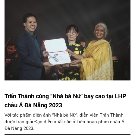
Sở, ngành của TP. Đà Nẵng, Cty UNI Media, các tổ chức Việt
Nam và quốc tế triển khai thực hiện. DANAFF II sẽ diễn ra từ
ngày 2-6.7.2024 tại TP. Đà Nẵng.
Trấn Thành cùng “Nhà bà Nữ” bay cao tại LHP
châu Á Đà Nẵng 2023
Với tác phẩm điện ảnh “Nhà bà Nữ”, diễn viên Trấn Thành
được trao giải Đạo diễn xuất sắc ở Liên hoan phim châu Á
Đà Nẵng 2023.