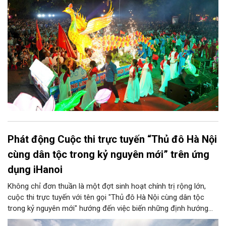
thu quy mô, đặc sắc và giàu bản sắc văn hóa xứ Đoài.
Phát động Cuộc thi trực tuyến “Thủ đô Hà Nội
cùng dân tộc trong kỷ nguyên mới” trên ứng
dụng iHanoi
Không chỉ đơn thuần là một đợt sinh hoạt chính trị rộng lớn,
cuộc thi trực tuyến với tên gọi "Thủ đô Hà Nội cùng dân tộc
trong kỷ nguyên mới" hướng đến việc biến những định hướng
chiến lược trong Nghị quyết số 02-NQ/TW của Bộ Chính trị