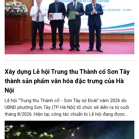
Xây dựng Lễ hội Trung thu Thành cổ Sơn Tây
thành sản phẩm văn hóa đặc trưng của Hà
Nội
Lễ hội “Trung thu Thành cổ - Sơn Tây xứ Đoài” năm 2026 do
UBND phường Sơn Tây (TP Hà Nội) tổ chức sẽ diễn ra từ cuối
tháng 8/2026. Hiện tại, công tác chuẩn bị Lễ hội đang được
chính quyền phường Sơn Tây cùng các phòng, ban, ngành, đơn
vị và 25 tổ dân phố khẩn trương triển khai, tạo khí thế sôi nổi,
sẵn sàng mang đến cho Nhân dân và du khách một mùa Trung