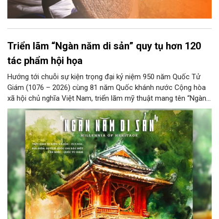
Triển lãm “Ngàn năm di sản” quy tụ hơn 120
tác phẩm hội họa
Hướng tới chuỗi sự kiện trọng đại kỷ niệm 950 năm Quốc Tử
Giám (1076 – 2026) cùng 81 năm Quốc khánh nước Cộng hòa
xã hội chủ nghĩa Việt Nam, triển lãm mỹ thuật mang tên “Ngàn
năm di sản” sẽ chính thức khai mạc vào ngày 8/8 tại Nhà Thái
Học, Di tích Quốc gia đặc biệt Văn Miếu – Quốc Tử Giám. Sự
kiện kéo dài đến ngày 25/9/2026 hứa hẹn trở thành điểm đến
văn hóa đầy sức hút, góp phần làm phong phú đời sống nghệ
thuật của Thủ đô trong mùa thu này.