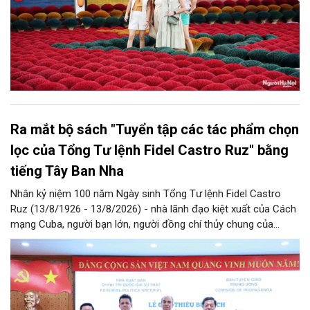
Ra mắt bộ sách "Tuyển tập các tác phẩm chọn
lọc của Tổng Tư lệnh Fidel Castro Ruz" bằng
tiếng Tây Ban Nha
Nhân kỷ niệm 100 năm Ngày sinh Tổng Tư lệnh Fidel Castro
Ruz (13/8/1926 - 13/8/2026) - nhà lãnh đạo kiệt xuất của Cách
mạng Cuba, người bạn lớn, người đồng chí thủy chung của
Đảng, Nhà nước và nhân dân Việt Nam, chiều 5/8, tại Hà Nội,
Nhà xuất bản Chính trị quốc gia Sự thật phối hợp với Ban Tuyên
giáo Trung ương tổ chức Lễ giới thiệu bộ sách “Tuyển tập các
tác phẩm chọn lọc của Tổng Tư lệnh Fidel Castro Ruz” gồm 24
tập bằng tiếng Tây Ban Nha.