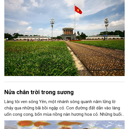
thành niềm tin, thành nhận thức chung của mỗi người dân.
Nửa chân trời trong sương
Làng tôi ven sông Yên, một nhánh sông quanh năm lững lờ
chảy qua những bãi bồi ngập cỏ. Con đường đất dẫn vào làng
uốn cong cong, bốn mùa nồng nàn hương hoa cỏ. Những buổi
hoàng hôn, khi nắng đã dịu xuống phía cuối sông, đám hoa tím
lại thẫm màu như có ai vừa rắc lên một lớp khói.