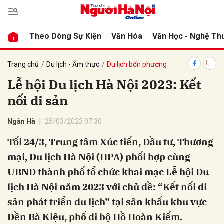
Theo Dòng Sự Kiện
Văn Hóa
Văn Học - Nghệ Th
bình luận
Trang chủ
Du lịch - Ẩm thực
Du lịch bốn phương
Lễ hội Du lịch Hà Nội 2023: Kết
nối di sản
Ngân Hà
25/03/2023 07:30
Tối 24/3, Trung tâm Xúc tiến, Đầu tư, Thương
mại, Du lịch Hà Nội (HPA) phối hợp cùng
Hủy
G
UBND thành phố tổ chức khai mạc Lễ hội Du
lịch Hà Nội năm 2023 với chủ đề: “Kết nối di
sản phát triển du lịch” tại sân khấu khu vực
Đền Bà Kiệu, phố đi bộ Hồ Hoàn Kiếm.