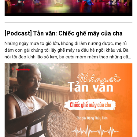
[Podcast] Tản văn: Chiếc ghế mây của cha
Những ngày mưa to gió lớn, không đi làm nương được, mẹ rủ
đám con gái chúng tôi lấy ghế mây ra đầu hè ngồi khâu vá. Bà
nội tôi đeo kính lão xỏ kim, bà cười móm mém theo những câu
chuyện kể tếu táo của đám trẻ chúng tôi. Chiếc ghế mây phát
ra âm thanh kin kít chịu đựng sức nặng cơ thể con người theo
những điệu cười khúc khích.