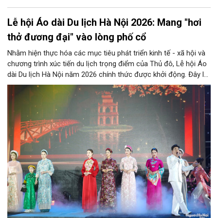
Lễ hội Áo dài Du lịch Hà Nội 2026: Mang "hơi
thở đương đại" vào lòng phố cổ
Nhằm hiện thực hóa các mục tiêu phát triển kinh tế - xã hội và
chương trình xúc tiến du lịch trọng điểm của Thủ đô, Lễ hội Áo
dài Du lịch Hà Nội năm 2026 chính thức được khởi động. Đây là
sự kiện văn hóa - du lịch thường niên quy mô lớn, mang sứ
mệnh tôn vinh, bảo tồn giá trị tà áo dài truyền thống, đồng thời
mở ra những chương mới cho sự phát triển của du lịch Hà Nội
nói riêng và Việt Nam nói chung trong lòng bạn bè quốc tế.