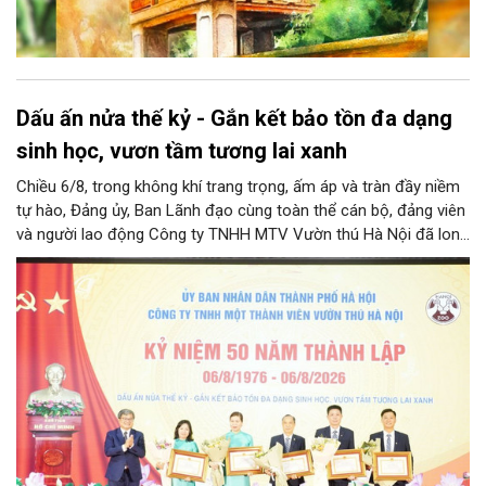
Dấu ấn nửa thế kỷ - Gắn kết bảo tồn đa dạng
sinh học, vươn tầm tương lai xanh
Chiều 6/8, trong không khí trang trọng, ấm áp và tràn đầy niềm
tự hào, Đảng ủy, Ban Lãnh đạo cùng toàn thể cán bộ, đảng viên
và người lao động Công ty TNHH MTV Vườn thú Hà Nội đã long
trọng tổ chức Lễ kỷ niệm 50 năm ngày thành lập Công ty
(06/8/1976 – 06/8/2026). Sự kiện đánh dấu cột mốc vàng son
nửa thế kỷ xây dựng, trưởng thành và cống hiến không ngừng
nghỉ của đơn vị công ích trọng điểm, gắn liền với ký ức của biết
bao thế hệ người dân Thủ đô và du khách thập phương.