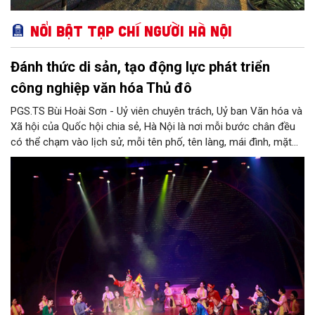
Nổi bật Tạp chí Người Hà Nội
Đánh thức di sản, tạo động lực phát triển
công nghiệp văn hóa Thủ đô
PGS.TS Bùi Hoài Sơn - Uỷ viên chuyên trách, Uỷ ban Văn hóa và
Xã hội của Quốc hội chia sẻ, Hà Nội là nơi mỗi bước chân đều
có thể chạm vào lịch sử, mỗi tên phố, tên làng, mái đình, mặt
hồ, nếp nhà, câu hát, món ăn, làn điệu, nghề thủ công đều có
thể kể một câu chuyện về chiều sâu văn hiến của dân tộc.
Nhưng trong kỷ nguyên mới, câu hỏi đặt ra không chỉ Hà Nội có
bao nhiêu di sản, bao nhiêu văn nghệ sĩ, trí thức, không gian ký
ức, mà là làm thế nào để những giá trị ấy trở thành nguồn lực
phát triển, thành sức mạnh mềm, thành động lực sáng tạo,
thành năng lực cạnh tranh của Thủ đô.