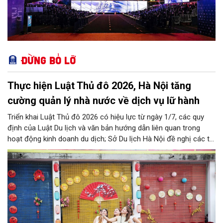
Đừng bỏ lỡ
Thực hiện Luật Thủ đô 2026, Hà Nội tăng
cường quản lý nhà nước về dịch vụ lữ hành
Triển khai Luật Thủ đô 2026 có hiệu lực từ ngày 1/7, các quy
định của Luật Du lịch và văn bản hướng dẫn liên quan trong
hoạt động kinh doanh du dịch; Sở Du lịch Hà Nội đề nghị các tổ
chức, đơn vị, doanh nghiệp kinh doanh dịch vụ lữ hành trên địa
bàn thành phố thực hiện một số nội dung quan trọng. Qua đó
góp phần thực hiện thắng lợi các mục tiêu phát triển du lịch Hà
Nội năm 2026 và giai đoạn tiếp theo.