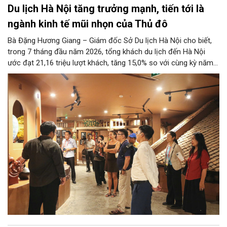
Du lịch Hà Nội tăng trưởng mạnh, tiến tới là
ngành kinh tế mũi nhọn của Thủ đô
Bà Đặng Hương Giang – Giám đốc Sở Du lịch Hà Nội cho biết,
trong 7 tháng đầu năm 2026, tổng khách du lịch đến Hà Nội
ước đạt 21,16 triệu lượt khách, tăng 15,0% so với cùng kỳ năm
2025. Tổng thu từ khách du lịch ước đạt 86,47 nghìn tỷ đồng,
tăng 17,9% so với cùng kỳ năm trước.