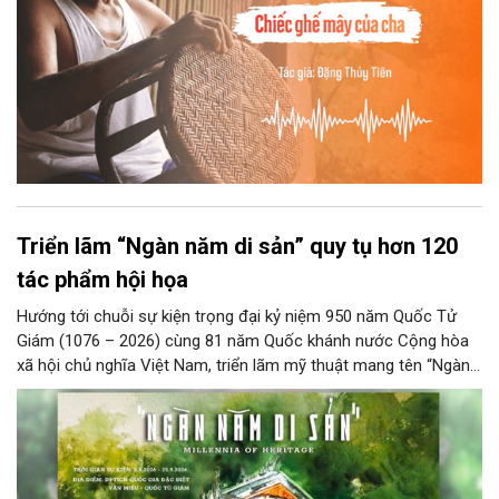
Triển lãm “Ngàn năm di sản” quy tụ hơn 120
tác phẩm hội họa
Hướng tới chuỗi sự kiện trọng đại kỷ niệm 950 năm Quốc Tử
Giám (1076 – 2026) cùng 81 năm Quốc khánh nước Cộng hòa
xã hội chủ nghĩa Việt Nam, triển lãm mỹ thuật mang tên “Ngàn
năm di sản” sẽ chính thức khai mạc vào ngày 8/8 tại Nhà Thái
Học, Di tích Quốc gia đặc biệt Văn Miếu – Quốc Tử Giám. Sự
kiện kéo dài đến ngày 25/9/2026 hứa hẹn trở thành điểm đến
văn hóa đầy sức hút, góp phần làm phong phú đời sống nghệ
thuật của Thủ đô trong mùa thu này.