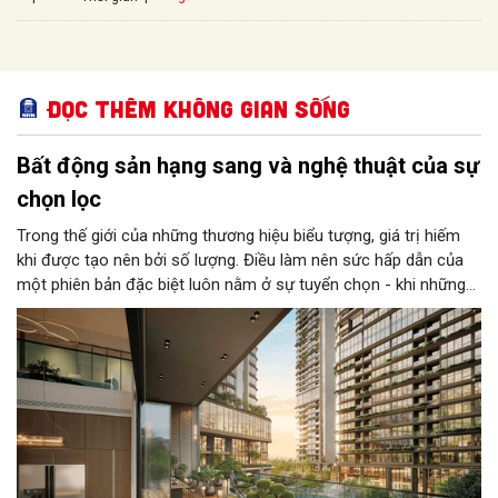
Đọc thêm Không gian sống
Bất động sản hạng sang và nghệ thuật của sự
chọn lọc
Trong thế giới của những thương hiệu biểu tượng, giá trị hiếm
khi được tạo nên bởi số lượng. Điều làm nên sức hấp dẫn của
một phiên bản đặc biệt luôn nằm ở sự tuyển chọn - khi những
yếu tố tốt nhất được chắt lọc và hội tụ trong cùng một sản
phẩm. Được phát triển theo tinh thần đó, bộ sưu tập căn hộ giới
hạn tại The Magnolia chính là sự kết tinh của những giá trị được
lựa chọn kỹ lưỡng nhất, dành cho những chủ nhân tìm kiếm một
chuẩn sống khác biệt.