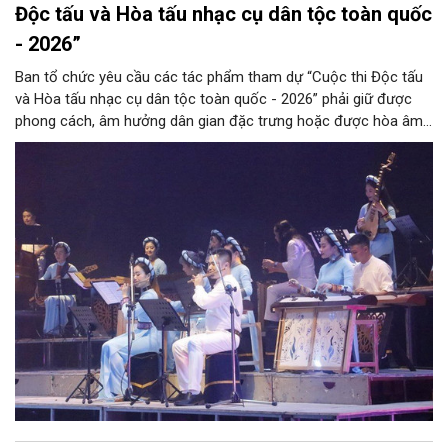
Độc tấu và Hòa tấu nhạc cụ dân tộc toàn quốc
- 2026”
Ban tổ chức yêu cầu các tác phẩm tham dự “Cuộc thi Độc tấu
và Hòa tấu nhạc cụ dân tộc toàn quốc - 2026” phải giữ được
phong cách, âm hưởng dân gian đặc trưng hoặc được hòa âm,
phối khí mới trên nền tảng làn điệu âm nhạc truyền thống Việt
Nam, đồng thời phải được trình diễn trực tiếp bằng nhạc cụ dân
tộc.