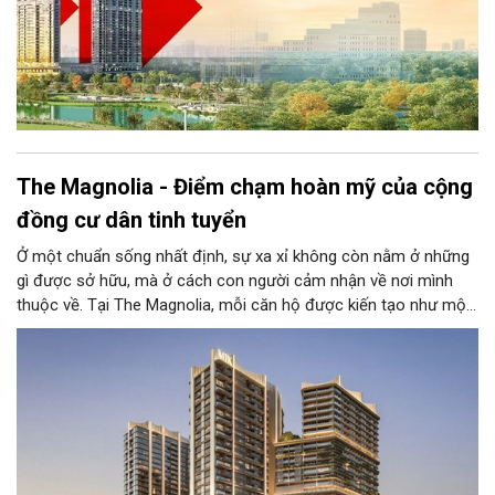
The Magnolia - Điểm chạm hoàn mỹ của cộng
đồng cư dân tinh tuyển
Ở một chuẩn sống nhất định, sự xa xỉ không còn nằm ở những
gì được sở hữu, mà ở cách con người cảm nhận về nơi mình
thuộc về. Tại The Magnolia, mỗi căn hộ được kiến tạo như một
không gian phản chiếu bản sắc cá nhân, nơi sự riêng tư, thẩm
mỹ và cảm xúc sống cùng tồn tại trong trạng thái cân bằng.