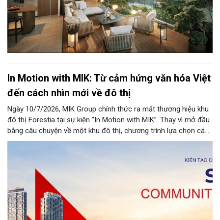
In Motion with MIK: Từ cảm hứng văn hóa Việt
đến cách nhìn mới về đô thị
Ngày 10/7/2026, MIK Group chính thức ra mắt thương hiệu khu
đô thị Forestia tại sự kiện “In Motion with MIK”. Thay vì mở đầu
bằng câu chuyện về một khu đô thị, chương trình lựa chọn cách
kể từ những ký ức quen thuộc của đời sống Việt Nam, từ đó
mở ra cách MIK Group chắt lọc những giá trị ấy để đưa vào tư
duy kiến tạo đô thị đương đại.