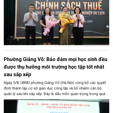
Phường Giảng Võ: Bảo đảm mọi học sinh đều
được thụ hưởng môi trường học tập tốt nhất
sau sắp xếp
Ngày 5/8, UBND phường Giảng Võ (Hà Nội) công bố các quyết
định thành lập cơ sở giáo dục công lập và bổ nhiệm cán bộ
quản lý sau khi sắp xếp. Đây là dấu mốc quan trọng trong quá
trình kiện toàn tổ chức bộ máy, thực hiện chủ trương tinh gọn,
nâng cao hiệu lực, hiệu quả quản lý theo các nghị quyết của
Trung ương và kế hoạch của UBND TP Hà Nội.