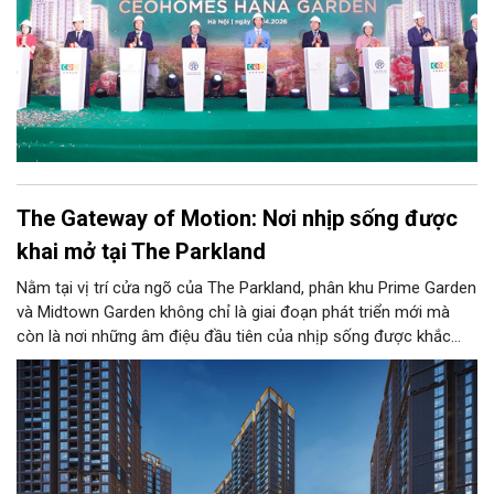
The Gateway of Motion: Nơi nhịp sống được
khai mở tại The Parkland
Nằm tại vị trí cửa ngõ của The Parkland, phân khu Prime Garden
và Midtown Garden không chỉ là giai đoạn phát triển mới mà
còn là nơi những âm điệu đầu tiên của nhịp sống được khắc
hoạ. Tại đây, không gian sống, kết nối cộng đồng và hệ tiện ích
được sắp đặt có chủ đích, đủ để cư dân thế hệ mới cảm nhận
rõ một đời sống đang dần hình thành với bản sắc riêng.