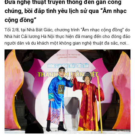
Đưa nghệ thuật truyền thống đến gần công
chúng, bồi đắp tình yêu lịch sử qua “Âm nhạc
cộng đồng”
Tối 2/8, tại Nhà Bát Giác, chương trình “Âm nhạc cộng đồng” do
Nhà hát Cải lương Hà Nội thực hiện đã mang đến cho đông đảo
người dân và du khách một không gian nghệ thuật đa sắc, nơi
những làn điệu cải lương, ca cổ, tân cổ và các tiết mục múa
hòa quyện trong không gian của phố đi bộ hồ Hoàn Kiếm. Đặc
biệt, chương trình có sự giao lưu của các nghệ sĩ đến từ
phương Nam, góp phần tạo nên cuộc gặp gỡ nghệ thuật giàu
cảm xúc.