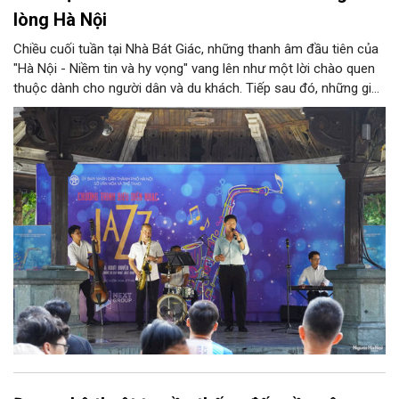
lòng Hà Nội
Chiều cuối tuần tại Nhà Bát Giác, những thanh âm đầu tiên của
"Hà Nội - Niềm tin và hy vọng" vang lên như một lời chào quen
thuộc dành cho người dân và du khách. Tiếp sau đó, những giai
điệu jazz kinh điển của thế giới lần lượt cất lên qua phần biểu
diễn của NSƯT Quyền Văn Minh và các nghệ sĩ Bình Minh Jazz
Club, mở ra một không gian âm nhạc giàu cảm xúc ngay giữa
trung tâm Thủ đô.