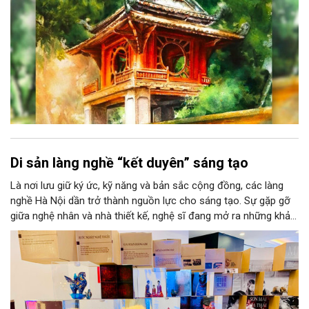
Di sản làng nghề “kết duyên” sáng tạo
Là nơi lưu giữ ký ức, kỹ năng và bản sắc cộng đồng, các làng
nghề Hà Nội dần trở thành nguồn lực cho sáng tạo. Sự gặp gỡ
giữa nghệ nhân và nhà thiết kế, nghệ sĩ đang mở ra những khả
năng phát triển mới cho thủ công đương đại trên nền tảng di
sản. Từ những cuộc “kết duyên” đầy cảm hứng ấy, Hà Nội đang
khơi thông mạch ngầm của hệ sinh thái thủ công, biến vốn cổ
thành động lực bền vững cho tương lai.