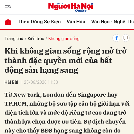
Theo Dòng Sự Kiện
Văn Hóa
Văn Học - Nghệ Th
bình luận
Trang chủ
Kiến trúc
Không gian sống
Khi không gian sống rộng mở trở
thành đặc quyền mới của bất
động sản hạng sang
Hải Bùi
25/06/2026 11:30
Từ New York, London đến Singapore hay
Hủy
G
TP.HCM, những bộ sưu tập căn hộ giới hạn với
diện tích lớn và mức độ riêng tư cao đang trở
thành lựa chọn được ưu tiên. Sự dịch chuyển
này cho thấy BĐS hạng sang không còn đo