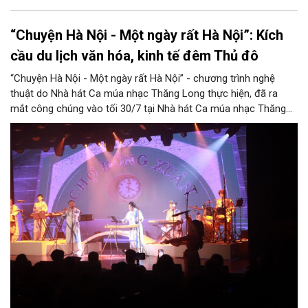
“Chuyện Hà Nội - Một ngày rất Hà Nội”: Kích
cầu du lịch văn hóa, kinh tế đêm Thủ đô
“Chuyện Hà Nội - Một ngày rất Hà Nội” - chương trình nghệ
thuật do Nhà hát Ca múa nhạc Thăng Long thực hiện, đã ra
mắt công chúng vào tối 30/7 tại Nhà hát Ca múa nhạc Thăng
Long (số 31 - 33 phố Lương Văn Can, phường Hoàn Kiếm).