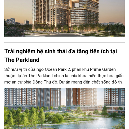
Trải nghiệm hệ sinh thái đa tầng tiện ích tại
The Parkland
Sở hữu vị trí cửa ngõ Ocean Park 2, phân khu Prime Garden
thuộc dự án The Parkland chính là chìa khóa hiện thực hóa giấc
mơ an cư phía Đông Thủ đô. Dự án mang đến chất sống đô thị
đích thực với đặc quyền “3 tầng” trải nghiệm hoàn chỉnh: Hệ
sinh thái đại đô thị Ocean City, tiện ích The Parkland, song hành
cùng đặc quyền chỉ có tại Prime Garden.