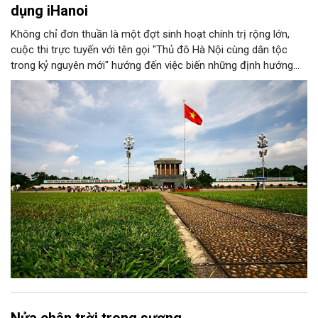
dụng iHanoi
Không chỉ đơn thuần là một đợt sinh hoạt chính trị rộng lớn,
cuộc thi trực tuyến với tên gọi "Thủ đô Hà Nội cùng dân tộc
trong kỷ nguyên mới" hướng đến việc biến những định hướng
chiến lược trong Nghị quyết số 02-NQ/TW của Bộ Chính trị
thành niềm tin, thành nhận thức chung của mỗi người dân.
Nửa chân trời trong sương