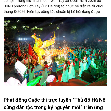
Lễ hội “Trung thu Thành cổ - Sơn Tây xứ Đoài” năm 2026 do
UBND phường Sơn Tây (TP Hà Nội) tổ chức sẽ diễn ra từ cuối
tháng 8/2026. Hiện tại, công tác chuẩn bị Lễ hội đang được
chính quyền phường Sơn Tây cùng các phòng, ban, ngành, đơn
vị và 25 tổ dân phố khẩn trương triển khai, tạo khí thế sôi nổi,
sẵn sàng mang đến cho Nhân dân và du khách một mùa Trung
thu quy mô, đặc sắc và giàu bản sắc văn hóa xứ Đoài.
Phát động Cuộc thi trực tuyến “Thủ đô Hà Nội
cùng dân tộc trong kỷ nguyên mới” trên ứng