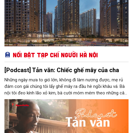
Nổi bật Tạp chí Người Hà Nội
[Podcast] Tản văn: Chiếc ghế mây của cha
Những ngày mưa to gió lớn, không đi làm nương được, mẹ rủ
đám con gái chúng tôi lấy ghế mây ra đầu hè ngồi khâu vá. Bà
nội tôi đeo kính lão xỏ kim, bà cười móm mém theo những câu
chuyện kể tếu táo của đám trẻ chúng tôi. Chiếc ghế mây phát
ra âm thanh kin kít chịu đựng sức nặng cơ thể con người theo
những điệu cười khúc khích.