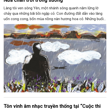
Làng tôi ven sông Yên, một nhánh sông quanh năm lững lờ
chảy qua những bãi bồi ngập cỏ. Con đường đất dẫn vào làng
uốn cong cong, bốn mùa nồng nàn hương hoa cỏ. Những buổi
hoàng hôn, khi nắng đã dịu xuống phía cuối sông, đám hoa tím
lại thẫm màu như có ai vừa rắc lên một lớp khói.
Tôn vinh âm nhạc truyền thống tại “Cuộc thi