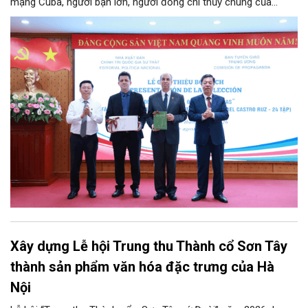
mạng Cuba, người bạn lớn, người đồng chí thủy chung của
Đảng, Nhà nước và nhân dân Việt Nam, chiều 5/8, tại Hà Nội,
Nhà xuất bản Chính trị quốc gia Sự thật phối hợp với Ban Tuyên
giáo Trung ương tổ chức Lễ giới thiệu bộ sách “Tuyển tập các
tác phẩm chọn lọc của Tổng Tư lệnh Fidel Castro Ruz” gồm 24
tập bằng tiếng Tây Ban Nha.
Xây dựng Lễ hội Trung thu Thành cổ Sơn Tây
thành sản phẩm văn hóa đặc trưng của Hà
Nội