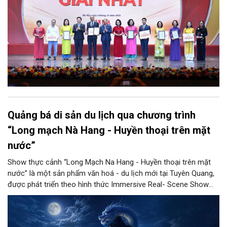
biểu dương các tấm gương điển hình tiên tiến, cổ vũ toàn ngành
chung sức cống hiến và tạo diễn đàn trao đổi nghiệp vụ nâng
cao chất lượng báo chí trong thời đại mới.
Quảng bá di sản du lịch qua chương trình
“Long mạch Nà Hang - Huyền thoại trên mặt
nước”
Show thực cảnh “Long Mạch Na Hang - Huyền thoại trên mặt
nước” là một sản phẩm văn hoá - du lịch mới tại Tuyên Quang,
được phát triển theo hình thức Immersive Real- Scene Show
với định hướng kết nối thiên nhiên, văn hóa, di sản, nghệ thuật
và công nghệ để tạo nên một trải nghiệm mới cho du khách.