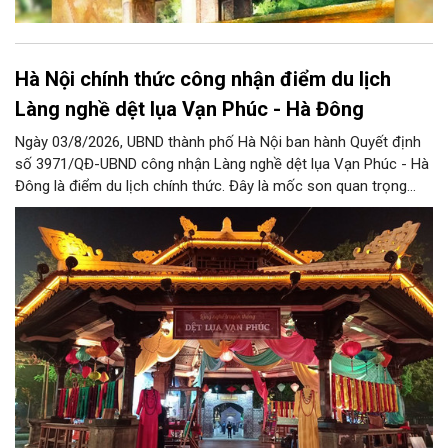
Hà Nội chính thức công nhận điểm du lịch
Làng nghề dệt lụa Vạn Phúc - Hà Đông
Ngày 03/8/2026, UBND thành phố Hà Nội ban hành Quyết định
số 3971/QĐ-UBND công nhận Làng nghề dệt lụa Vạn Phúc - Hà
Đông là điểm du lịch chính thức. Đây là mốc son quan trọng
trong hành trình bảo tồn di sản văn hóa, đồng thời tạo cơ hội
lớn để làng nghề khẳng định vị thế, phát triển du lịch văn hóa
bền vững và lan tỏa tinh hoa lụa Việt.