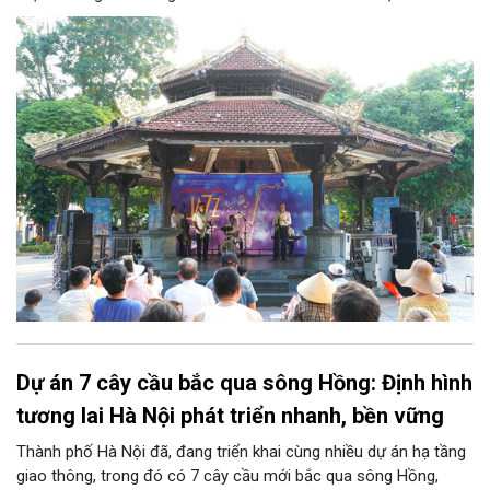
tại Nhà Bát Giác - Vườn hoa Lý Thái Tổ, chương trình “Âm nhạc
cuối tuần” sẽ mở ra một không gian như thế, nơi mỗi tác phẩm
trở thành một lát cắt tinh tế về vẻ đẹp của con người và đời
sống.
Dự án 7 cây cầu bắc qua sông Hồng: Định hình
tương lai Hà Nội phát triển nhanh, bền vững
Thành phố Hà Nội đã, đang triển khai cùng nhiều dự án hạ tầng
giao thông, trong đó có 7 cây cầu mới bắc qua sông Hồng,