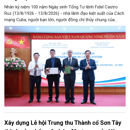
Nhân kỷ niệm 100 năm Ngày sinh Tổng Tư lệnh Fidel Castro
Ruz (13/8/1926 - 13/8/2026) - nhà lãnh đạo kiệt xuất của Cách
mạng Cuba, người bạn lớn, người đồng chí thủy chung của
Đảng, Nhà nước và nhân dân Việt Nam, chiều 5/8, tại Hà Nội,
Nhà xuất bản Chính trị quốc gia Sự thật phối hợp với Ban Tuyên
giáo Trung ương tổ chức Lễ giới thiệu bộ sách “Tuyển tập các
tác phẩm chọn lọc của Tổng Tư lệnh Fidel Castro Ruz” gồm 24
tập bằng tiếng Tây Ban Nha.
Xây dựng Lễ hội Trung thu Thành cổ Sơn Tây