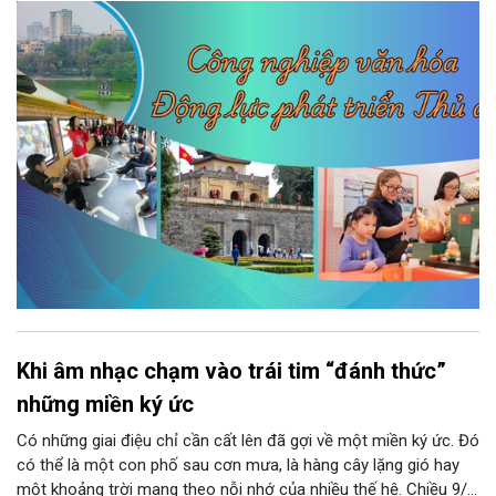
động thực hiện các nghị quyết của Bộ Chính trị về giáo dục -
đào tạo, y tế và văn hóa. Theo kết luận của đồng chí Nguyễn
Văn Phong, Phó Bí thư Thành ủy, nhiều nhiệm vụ, giải pháp đồng
bộ đã được đặt ra nhằm phát huy nguồn lực con người, khơi
dậy sức mạnh văn hóa và tạo nền tảng cho sự phát triển bền
vững của Thủ đô.
Khi âm nhạc chạm vào trái tim “đánh thức”
những miền ký ức
Có những giai điệu chỉ cần cất lên đã gợi về một miền ký ức. Đó
có thể là một con phố sau cơn mưa, là hàng cây lặng gió hay
một khoảng trời mang theo nỗi nhớ của nhiều thế hệ. Chiều 9/8,