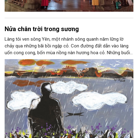
Nửa chân trời trong sương
Làng tôi ven sông Yên, một nhánh sông quanh năm lững lờ
chảy qua những bãi bồi ngập cỏ. Con đường đất dẫn vào làng
uốn cong cong, bốn mùa nồng nàn hương hoa cỏ. Những buổi
hoàng hôn, khi nắng đã dịu xuống phía cuối sông, đám hoa tím
lại thẫm màu như có ai vừa rắc lên một lớp khói.