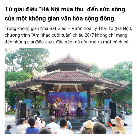
Từ giai điệu "Hà Nội mùa thu" đến sức sống
của một không gian văn hóa cộng đồng
Trong không gian Nhà Bát Giác – Vườn hoa Lý Thái Tổ (Hà Nội),
chương trình “Âm nhạc cuối tuần” chiều 26/7 không chỉ mang
đến những giai điệu Jazz đặc sắc mà còn mở ra một cách cảm
nhận mới về Hà Nội. Điểm nhấn của chương trình là ca khúc “Hà
Nội mùa thu” của nhạc sĩ Vũ Thanh đã đưa hình ảnh Thủ đô
hiện lên bằng vẻ đẹp tinh tế, giàu chiều sâu văn hóa, qua đó
khẳng định vai trò của nghệ thuật trong việc kiến tạo không
gian văn hóa cộng đồng và lan tỏa những giá trị bền vững của
thành phố.