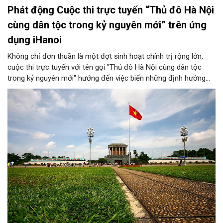
Phát động Cuộc thi trực tuyến “Thủ đô Hà Nội
cùng dân tộc trong kỷ nguyên mới” trên ứng
dụng iHanoi
Không chỉ đơn thuần là một đợt sinh hoạt chính trị rộng lớn,
cuộc thi trực tuyến với tên gọi "Thủ đô Hà Nội cùng dân tộc
trong kỷ nguyên mới" hướng đến việc biến những định hướng
chiến lược trong Nghị quyết số 02-NQ/TW của Bộ Chính trị
thành niềm tin, thành nhận thức chung của mỗi người dân.