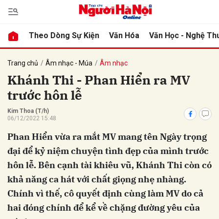
Theo Dòng Sự Kiện
Văn Hóa
Văn Học - Nghệ Th
bình luận
Trang chủ
Âm nhạc - Múa
Âm nhạc
Khánh Thi - Phan Hiển ra MV
trước hôn lễ
Kim Thoa (T/h)
06/12/2022 15:48
Phan Hiển vừa ra mắt MV mang tên Ngày trọng
đại để kỷ niệm chuyện tình đẹp của mình trước
Hủy
G
hôn lễ. Bên cạnh tài khiêu vũ, Khánh Thi còn có
khả năng ca hát với chất giọng nhẹ nhàng.
Chính vì thế, cô quyết định cùng làm MV do cả
hai đóng chính để kể về chặng đường yêu của