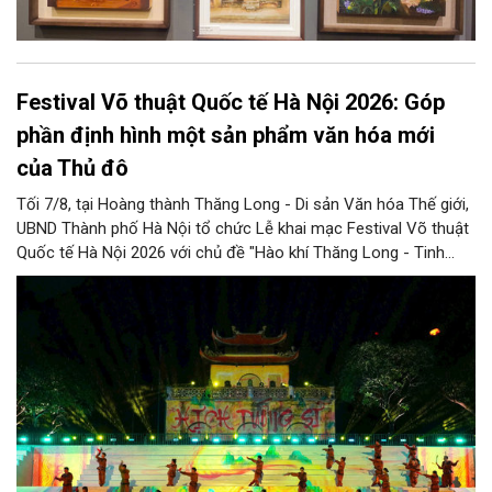
Festival Võ thuật Quốc tế Hà Nội 2026: Góp
phần định hình một sản phẩm văn hóa mới
của Thủ đô
Tối 7/8, tại Hoàng thành Thăng Long - Di sản Văn hóa Thế giới,
UBND Thành phố Hà Nội tổ chức Lễ khai mạc Festival Võ thuật
Quốc tế Hà Nội 2026 với chủ đề "Hào khí Thăng Long - Tinh
hoa võ Việt". Lần đầu tiên được tổ chức, Festival đánh dấu
bước đi mới của Thủ đô trong việc xây dựng một sự kiện văn
hóa - thể thao mang tầm quốc tế, góp phần tôn vinh truyền
thống thượng võ dân tộc, quảng bá hình ảnh Hà Nội và thúc đẩy
giao lưu văn hóa, thể thao với bạn bè thế giới.