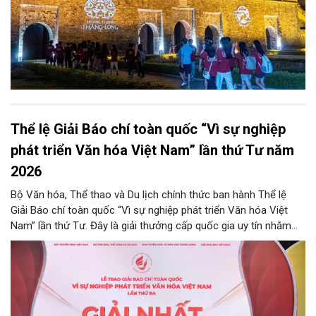
Thể lệ Giải Báo chí toàn quốc “Vì sự nghiệp
phát triển Văn hóa Việt Nam” lần thứ Tư năm
2026
Bộ Văn hóa, Thể thao và Du lịch chính thức ban hành Thể lệ
Giải Báo chí toàn quốc “Vì sự nghiệp phát triển Văn hóa Việt
Nam” lần thứ Tư. Đây là giải thưởng cấp quốc gia uy tín nhằm
ghi nhận, tôn vinh những đóng góp xuất sắc của tập thể, cá
nhân đội ngũ những người làm báo đối với sự nghiệp phát triển
văn hóa nước nhà. Thông qua cuộc thi, Ban Tổ chức mong
muốn giới thiệu những thành tựu nổi bật của các lĩnh vực văn
hóa, thông tin, gia đình, thể thao và du lịch; đồng thời phát hiện,