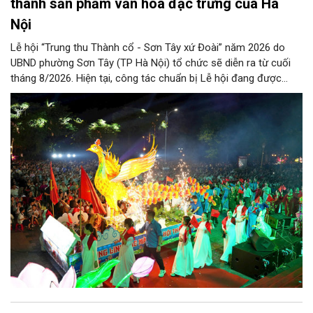
thành sản phẩm văn hóa đặc trưng của Hà
Nội
Lễ hội “Trung thu Thành cổ - Sơn Tây xứ Đoài” năm 2026 do
UBND phường Sơn Tây (TP Hà Nội) tổ chức sẽ diễn ra từ cuối
tháng 8/2026. Hiện tại, công tác chuẩn bị Lễ hội đang được
chính quyền phường Sơn Tây cùng các phòng, ban, ngành, đơn
vị và 25 tổ dân phố khẩn trương triển khai, tạo khí thế sôi nổi,
sẵn sàng mang đến cho Nhân dân và du khách một mùa Trung
thu quy mô, đặc sắc và giàu bản sắc văn hóa xứ Đoài.