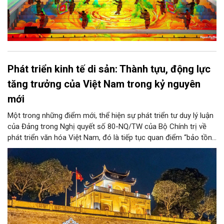
Phát triển kinh tế di sản: Thành tựu, động lực
tăng trưởng của Việt Nam trong kỷ nguyên
mới
Một trong những điểm mới, thể hiện sự phát triển tư duy lý luận
của Đảng trong Nghị quyết số 80-NQ/TW của Bộ Chính trị về
phát triển văn hóa Việt Nam, đó là tiếp tục quan điểm “bảo tồn
và phát huy giá trị di sản văn hóa gắn kết với phát triển kinh tế -
xã hội và du lịch”; đồng thời, nâng lên một tầm cao mới: “phát
triển kinh tế di sản”.