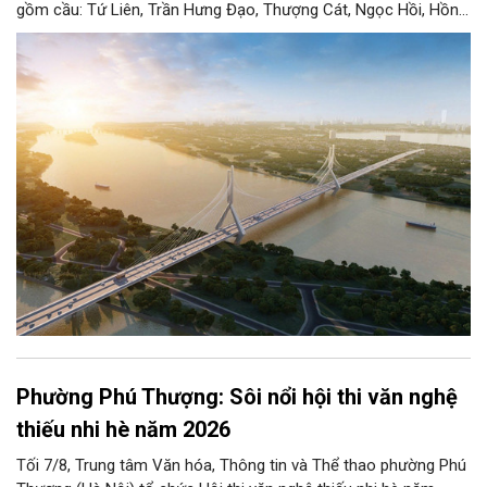
gồm cầu: Tứ Liên, Trần Hưng Đạo, Thượng Cát, Ngọc Hồi, Hồng
Hà, Mễ Sở và Vân Phúc. 7 cây cầu này vừa giải bài toán hạ tầng
giao thông Thủ đô, vừa thể hiện tầm nhìn chiến lược và cuộc
cách mạng không gian để định hình tương lai phát triển bền
vững Thủ đô trong kỷ nguyên mới.
Phường Phú Thượng: Sôi nổi hội thi văn nghệ
thiếu nhi hè năm 2026
Tối 7/8, Trung tâm Văn hóa, Thông tin và Thể thao phường Phú