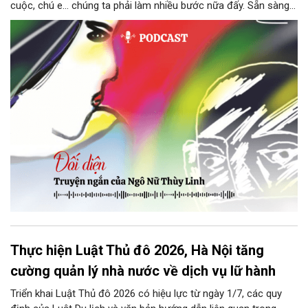
cuộc, chú e… chúng ta phải làm nhiều bước nữa đấy. Sẵn sàng
thì tiếp tục nhé! Chú Minh cầm tập bài viết đưa lại cho Thy. Cô
ngại ngùng đỡ lấy. Đây là lần thứ ba, loạt bài phóng sự của mình
bị Tổng biên tập kêu lên để trả lại...
Thực hiện Luật Thủ đô 2026, Hà Nội tăng
cường quản lý nhà nước về dịch vụ lữ hành
Triển khai Luật Thủ đô 2026 có hiệu lực từ ngày 1/7, các quy