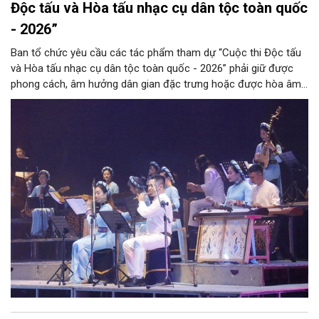
Độc tấu và Hòa tấu nhạc cụ dân tộc toàn quốc
- 2026”
Ban tổ chức yêu cầu các tác phẩm tham dự “Cuộc thi Độc tấu
và Hòa tấu nhạc cụ dân tộc toàn quốc - 2026” phải giữ được
phong cách, âm hưởng dân gian đặc trưng hoặc được hòa âm,
phối khí mới trên nền tảng làn điệu âm nhạc truyền thống Việt
Nam, đồng thời phải được trình diễn trực tiếp bằng nhạc cụ dân
tộc.