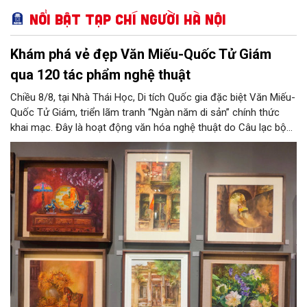
Nổi bật Tạp chí Người Hà Nội
Khám phá vẻ đẹp Văn Miếu-Quốc Tử Giám
qua 120 tác phẩm nghệ thuật
Chiều 8/8, tại Nhà Thái Học, Di tích Quốc gia đặc biệt Văn Miếu-
Quốc Tử Giám, triển lãm tranh “Ngàn năm di sản” chính thức
khai mạc. Đây là hoạt động văn hóa nghệ thuật do Câu lạc bộ
Tôi Vẽ phối hợp cùng Trung tâm hoạt động Văn hóa Khoa học
Văn Miếu - Quốc Tử Giám tổ chức, chào mừng 950 năm Quốc
Tử Giám (1076-2026) và hướng tới kỷ niệm 81 năm Quốc khánh
nước Cộng hòa xã hội chủ nghĩa Việt Nam.