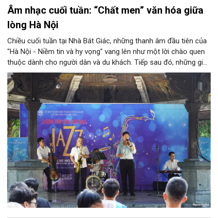
Âm nhạc cuối tuần: “Chất men” văn hóa giữa
lòng Hà Nội
Chiều cuối tuần tại Nhà Bát Giác, những thanh âm đầu tiên của
"Hà Nội - Niềm tin và hy vọng" vang lên như một lời chào quen
thuộc dành cho người dân và du khách. Tiếp sau đó, những giai
điệu jazz kinh điển của thế giới lần lượt cất lên qua phần biểu
diễn của NSƯT Quyền Văn Minh và các nghệ sĩ Bình Minh Jazz
Club, mở ra một không gian âm nhạc giàu cảm xúc ngay giữa
trung tâm Thủ đô.