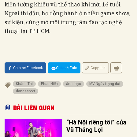
kiện tướng khiêu vũ thể thao khi mới 16 tuổi.
Ngoài thi đấu, họ đồng hành ở nhiều game show,
sự kiện, cùng mở một trung tâm đào tạo nghệ
thuật tại TP HCM.
Chia sẻ Facebook
Chia sẻ Zalo
Copy link
Khánh Thi
Phan Hiển
âm nhạc
MV Ngày trọng đại
dancesport
Bài liên quan
“Hà Nội riêng tôi” của
Vũ Thắng Lợi