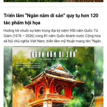
Triển lãm “Ngàn năm di sản” quy tụ hơn 120
tác phẩm hội họa
Hướng tới chuỗi sự kiện trọng đại kỷ niệm 950 năm Quốc Tử
Giám (1076 – 2026) cùng 81 năm Quốc khánh nước Cộng hòa
xã hội chủ nghĩa Việt Nam, triển lãm mỹ thuật mang tên “Ngàn
năm di sản” sẽ chính thức khai mạc vào ngày 8/8 tại Nhà Thái
Học, Di tích Quốc gia đặc biệt Văn Miếu – Quốc Tử Giám. Sự
kiện kéo dài đến ngày 25/9/2026 hứa hẹn trở thành điểm đến
văn hóa đầy sức hút, góp phần làm phong phú đời sống nghệ
thuật của Thủ đô trong mùa thu này.