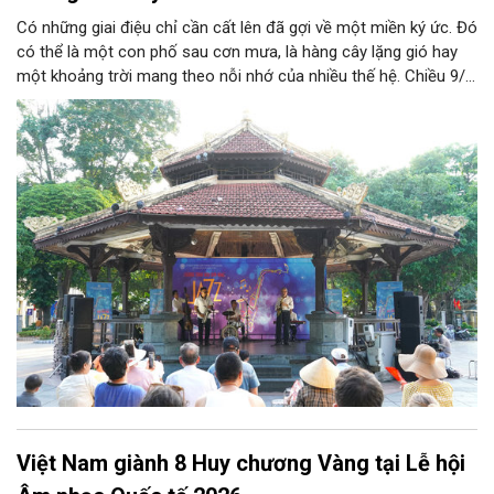
Có những giai điệu chỉ cần cất lên đã gợi về một miền ký ức. Đó
có thể là một con phố sau cơn mưa, là hàng cây lặng gió hay
một khoảng trời mang theo nỗi nhớ của nhiều thế hệ. Chiều 9/8,
tại Nhà Bát Giác - Vườn hoa Lý Thái Tổ, chương trình “Âm nhạc
cuối tuần” sẽ mở ra một không gian như thế, nơi mỗi tác phẩm
trở thành một lát cắt tinh tế về vẻ đẹp của con người và đời
sống.
Việt Nam giành 8 Huy chương Vàng tại Lễ hội