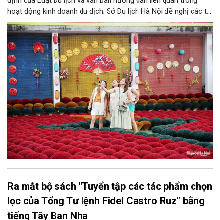
định của Luật Du lịch và văn bản hướng dẫn liên quan trong
hoạt động kinh doanh du dịch; Sở Du lịch Hà Nội đề nghị các tổ
chức, đơn vị, doanh nghiệp kinh doanh dịch vụ lữ hành trên địa
bàn thành phố thực hiện một số nội dung quan trọng. Qua đó
góp phần thực hiện thắng lợi các mục tiêu phát triển du lịch Hà
Nội năm 2026 và giai đoạn tiếp theo.
Ra mắt bộ sách "Tuyển tập các tác phẩm chọn
lọc của Tổng Tư lệnh Fidel Castro Ruz" bằng
tiếng Tây Ban Nha