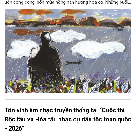
uốn cong cong, bốn mùa nồng nàn hương hoa cỏ. Những buổi
hoàng hôn, khi nắng đã dịu xuống phía cuối sông, đám hoa tím
lại thẫm màu như có ai vừa rắc lên một lớp khói.
Tôn vinh âm nhạc truyền thống tại “Cuộc thi
Độc tấu và Hòa tấu nhạc cụ dân tộc toàn quốc
- 2026”