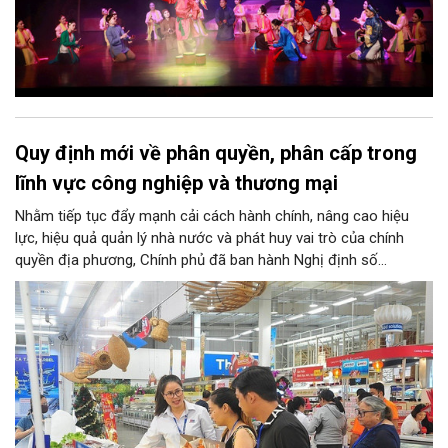
Quy định mới về phân quyền, phân cấp trong
lĩnh vực công nghiệp và thương mại
Nhằm tiếp tục đẩy mạnh cải cách hành chính, nâng cao hiệu
lực, hiệu quả quản lý nhà nước và phát huy vai trò của chính
quyền địa phương, Chính phủ đã ban hành Nghị định số
146/2025/NĐ-CP ngày 12/6/2025 quy định về phân quyền, phân
cấp trong lĩnh vực công nghiệp và thương mại. Trong đó, lĩnh
vực bảo vệ quyền lợi người tiêu dùng có nhiều nội dung quan
trọng được phân cấp cho địa phương, góp phần đưa hoạt động
hỗ trợ người tiêu dùng đến gần người dân hơn.