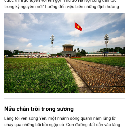
cuộc thi trực tuyến với tên gọi "Thủ đô Hà Nội cùng dân tộc
trong kỷ nguyên mới" hướng đến việc biến những định hướng
chiến lược trong Nghị quyết số 02-NQ/TW của Bộ Chính trị
thành niềm tin, thành nhận thức chung của mỗi người dân.
Nửa chân trời trong sương
Làng tôi ven sông Yên, một nhánh sông quanh năm lững lờ
chảy qua những bãi bồi ngập cỏ. Con đường đất dẫn vào làng