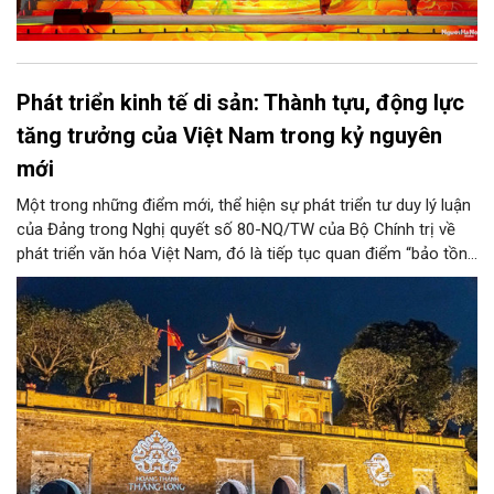
Phát triển kinh tế di sản: Thành tựu, động lực
tăng trưởng của Việt Nam trong kỷ nguyên
mới
Một trong những điểm mới, thể hiện sự phát triển tư duy lý luận
của Đảng trong Nghị quyết số 80-NQ/TW của Bộ Chính trị về
phát triển văn hóa Việt Nam, đó là tiếp tục quan điểm “bảo tồn
và phát huy giá trị di sản văn hóa gắn kết với phát triển kinh tế -
xã hội và du lịch”; đồng thời, nâng lên một tầm cao mới: “phát
triển kinh tế di sản”.