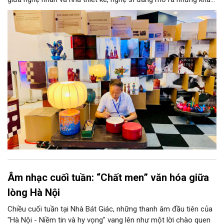
năng phát triển mới cho thủ công đương đại trên nền tảng di
sản. Từ những cuộc “kết duyên” đầy cảm hứng ấy, Hà Nội đang
khơi thông mạch ngầm của hệ sinh thái thủ công, biến vốn cổ
thành động lực bền vững cho tương lai.
Âm nhạc cuối tuần: “Chất men” văn hóa giữa
lòng Hà Nội
Chiều cuối tuần tại Nhà Bát Giác, những thanh âm đầu tiên của
"Hà Nội - Niềm tin và hy vọng" vang lên như một lời chào quen