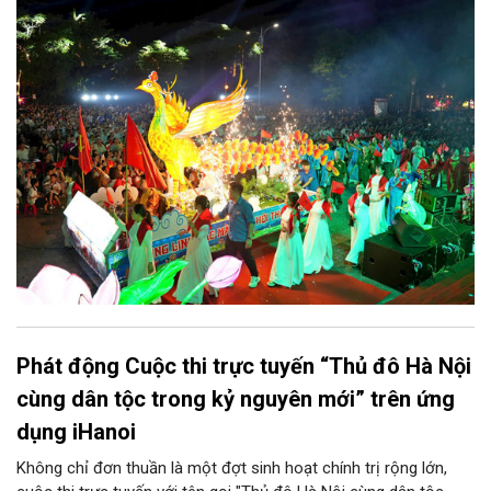
chính quyền phường Sơn Tây cùng các phòng, ban, ngành, đơn
vị và 25 tổ dân phố khẩn trương triển khai, tạo khí thế sôi nổi,
sẵn sàng mang đến cho Nhân dân và du khách một mùa Trung
thu quy mô, đặc sắc và giàu bản sắc văn hóa xứ Đoài.
Phát động Cuộc thi trực tuyến “Thủ đô Hà Nội
cùng dân tộc trong kỷ nguyên mới” trên ứng
dụng iHanoi
Không chỉ đơn thuần là một đợt sinh hoạt chính trị rộng lớn,