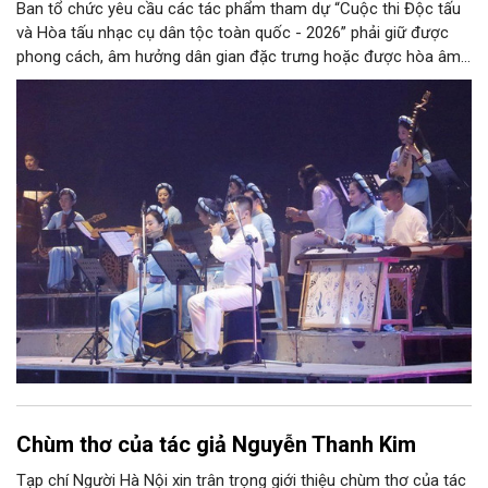
Ban tổ chức yêu cầu các tác phẩm tham dự “Cuộc thi Độc tấu
và Hòa tấu nhạc cụ dân tộc toàn quốc - 2026” phải giữ được
phong cách, âm hưởng dân gian đặc trưng hoặc được hòa âm,
phối khí mới trên nền tảng làn điệu âm nhạc truyền thống Việt
Nam, đồng thời phải được trình diễn trực tiếp bằng nhạc cụ dân
tộc.
Chùm thơ của tác giả Nguyễn Thanh Kim
Tạp chí Người Hà Nội xin trân trọng giới thiệu chùm thơ của tác