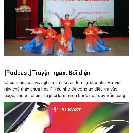
[Podcast] Truyện ngắn: Đối diện
Cháu mang bài về, nghiên cứu kĩ rồi đem lại cho chú. Bài viết
này chú thấy chưa hợp lí. Nếu như để công an điều tra vào
cuộc, chú e… chúng ta phải làm nhiều bước nữa đấy. Sẵn sàng
thì tiếp tục nhé! Chú Minh cầm tập bài viết đưa lại cho Thy. Cô
ngại ngùng đỡ lấy. Đây là lần thứ ba, loạt bài phóng sự của mình
bị Tổng biên tập kêu lên để trả lại...