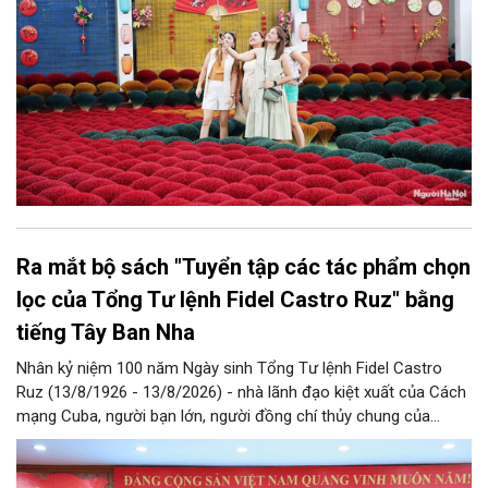
Ra mắt bộ sách "Tuyển tập các tác phẩm chọn
lọc của Tổng Tư lệnh Fidel Castro Ruz" bằng
tiếng Tây Ban Nha
Nhân kỷ niệm 100 năm Ngày sinh Tổng Tư lệnh Fidel Castro
Ruz (13/8/1926 - 13/8/2026) - nhà lãnh đạo kiệt xuất của Cách
mạng Cuba, người bạn lớn, người đồng chí thủy chung của
Đảng, Nhà nước và nhân dân Việt Nam, chiều 5/8, tại Hà Nội,
Nhà xuất bản Chính trị quốc gia Sự thật phối hợp với Ban Tuyên
giáo Trung ương tổ chức Lễ giới thiệu bộ sách “Tuyển tập các