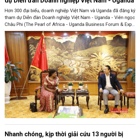
dự Diễn đàn Doanh nghiệp Việt Nam - Uganda
Hơn 300 đại biểu, doanh nghiệp Việt Nam và Uganda đã đăng ký
tham dự Diễn đàn Doanh nghiệp Việt Nam - Uganda - Viên ngọc
Châu Phi (The Pearl of Africa - Uganda Business Forum & Expo
Vietnam Chapter), cho thấy sức hút ngày càng lớn của sự kiện
đối với cộng đồng doanh nghiệp hai nước, đồng thời mở ra kỳ
vọng về những kết nối đầu tư và thương mại thực chất giữa Việt
Nam và Uganda.
Nhanh chóng, kịp thời giải cứu 13 người bị