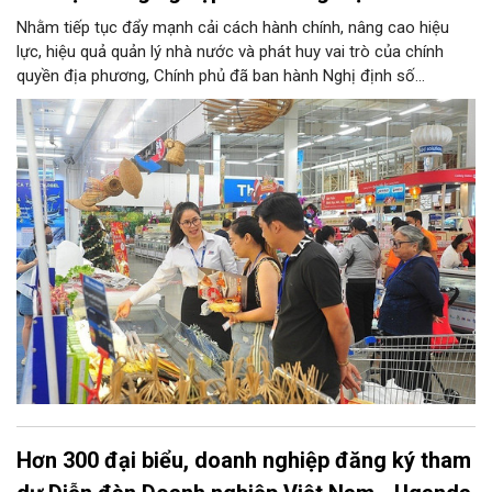
Nhằm tiếp tục đẩy mạnh cải cách hành chính, nâng cao hiệu
lực, hiệu quả quản lý nhà nước và phát huy vai trò của chính
quyền địa phương, Chính phủ đã ban hành Nghị định số
146/2025/NĐ-CP ngày 12/6/2025 quy định về phân quyền, phân
cấp trong lĩnh vực công nghiệp và thương mại. Trong đó, lĩnh
vực bảo vệ quyền lợi người tiêu dùng có nhiều nội dung quan
trọng được phân cấp cho địa phương, góp phần đưa hoạt động
hỗ trợ người tiêu dùng đến gần người dân hơn.
Hơn 300 đại biểu, doanh nghiệp đăng ký tham