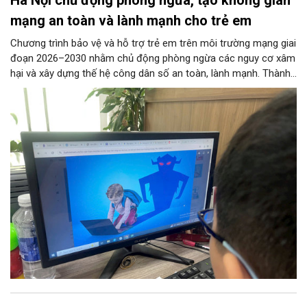
Hà Nội chủ động phòng ngừa, tạo không gian
mạng an toàn và lành mạnh cho trẻ em
Chương trình bảo vệ và hỗ trợ trẻ em trên môi trường mạng giai
đoạn 2026–2030 nhằm chủ động phòng ngừa các nguy cơ xâm
hại và xây dựng thế hệ công dân số an toàn, lành mạnh. Thành
phố đề ra các chỉ tiêu lớn như phổ cập giải pháp an ninh mạng
tại các trường học, ngăn chặn thông tin độc hại từ đường
truyền Internet và hỗ trợ 100% trẻ em bị xâm hại. 11 nhóm
nhiệm vụ trọng tâm được giao cho các sở, ngành thực hiện
đồng bộ, từ hoàn thiện pháp lý, phát triển công nghệ AI, hạ tầng
IPv6 đến truyền thông và hỗ trợ sức khỏe tâm thần. Bên cạnh
đó, chương trình siết chặt trách nhiệm của doanh nghiệp công
nghệ, viễn thông và đơn vị cung cấp trò chơi điện tử trong việc
gỡ bỏ nội dung độc hại và bảo vệ thông tin riêng tư của trẻ.