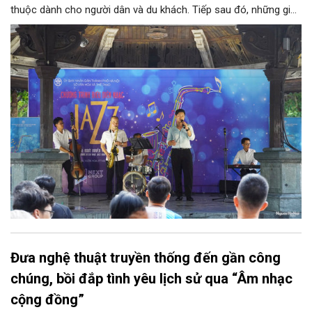
thuộc dành cho người dân và du khách. Tiếp sau đó, những giai
điệu jazz kinh điển của thế giới lần lượt cất lên qua phần biểu
diễn của NSƯT Quyền Văn Minh và các nghệ sĩ Bình Minh Jazz
Club, mở ra một không gian âm nhạc giàu cảm xúc ngay giữa
trung tâm Thủ đô.
Đưa nghệ thuật truyền thống đến gần công
chúng, bồi đắp tình yêu lịch sử qua “Âm nhạc
cộng đồng”