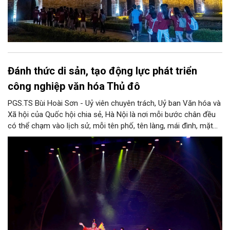
Đánh thức di sản, tạo động lực phát triển
công nghiệp văn hóa Thủ đô
PGS.TS Bùi Hoài Sơn - Uỷ viên chuyên trách, Uỷ ban Văn hóa và
Xã hội của Quốc hội chia sẻ, Hà Nội là nơi mỗi bước chân đều
có thể chạm vào lịch sử, mỗi tên phố, tên làng, mái đình, mặt
hồ, nếp nhà, câu hát, món ăn, làn điệu, nghề thủ công đều có
thể kể một câu chuyện về chiều sâu văn hiến của dân tộc.
Nhưng trong kỷ nguyên mới, câu hỏi đặt ra không chỉ Hà Nội có
bao nhiêu di sản, bao nhiêu văn nghệ sĩ, trí thức, không gian ký
ức, mà là làm thế nào để những giá trị ấy trở thành nguồn lực
phát triển, thành sức mạnh mềm, thành động lực sáng tạo,
thành năng lực cạnh tranh của Thủ đô.