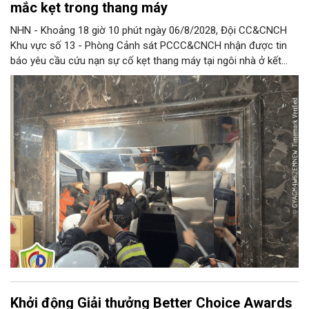
mắc kẹt trong thang máy
NHN - Khoảng 18 giờ 10 phút ngày 06/8/2028, Đội CC&CNCH
Khu vực số 13 - Phòng Cảnh sát PCCC&CNCH nhận được tin
báo yêu cầu cứu nạn sự cố kẹt thang máy tại ngôi nhà ở kết
hợp kinh doanh tại địa chỉ số 1C Định Công Thượng, phường
Định Công khiến 13 người (trong đó có 8 cháu nhỏ) bị mắc kẹt.
Khởi động Giải thưởng Better Choice Awards