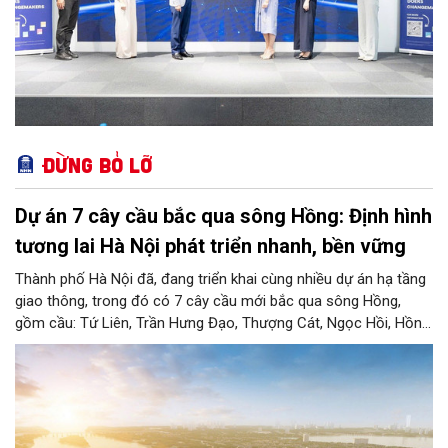
Đừng bỏ lỡ
Dự án 7 cây cầu bắc qua sông Hồng: Định hình
tương lai Hà Nội phát triển nhanh, bền vững
Thành phố Hà Nội đã, đang triển khai cùng nhiều dự án hạ tầng
giao thông, trong đó có 7 cây cầu mới bắc qua sông Hồng,
gồm cầu: Tứ Liên, Trần Hưng Đạo, Thượng Cát, Ngọc Hồi, Hồng
Hà, Mễ Sở và Vân Phúc. 7 cây cầu này vừa giải bài toán hạ tầng
giao thông Thủ đô, vừa thể hiện tầm nhìn chiến lược và cuộc
cách mạng không gian để định hình tương lai phát triển bền
vững Thủ đô trong kỷ nguyên mới.