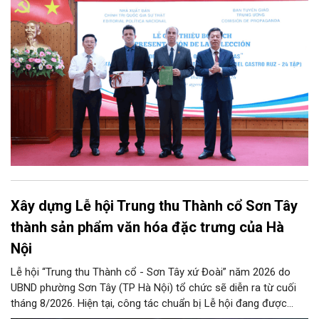
tác phẩm chọn lọc của Tổng Tư lệnh Fidel Castro Ruz” gồm 24
tập bằng tiếng Tây Ban Nha.
Xây dựng Lễ hội Trung thu Thành cổ Sơn Tây
thành sản phẩm văn hóa đặc trưng của Hà
Nội
Lễ hội “Trung thu Thành cổ - Sơn Tây xứ Đoài” năm 2026 do
UBND phường Sơn Tây (TP Hà Nội) tổ chức sẽ diễn ra từ cuối
tháng 8/2026. Hiện tại, công tác chuẩn bị Lễ hội đang được