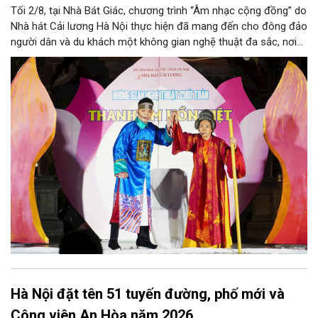
Tối 2/8, tại Nhà Bát Giác, chương trình “Âm nhạc cộng đồng” do
Nhà hát Cải lương Hà Nội thực hiện đã mang đến cho đông đảo
người dân và du khách một không gian nghệ thuật đa sắc, nơi
những làn điệu cải lương, ca cổ, tân cổ và các tiết mục múa
hòa quyện trong không gian của phố đi bộ hồ Hoàn Kiếm. Đặc
biệt, chương trình có sự giao lưu của các nghệ sĩ đến từ
phương Nam, góp phần tạo nên cuộc gặp gỡ nghệ thuật giàu
cảm xúc.
Hà Nội đặt tên 51 tuyến đường, phố mới và
Công viên An Hòa năm 2026