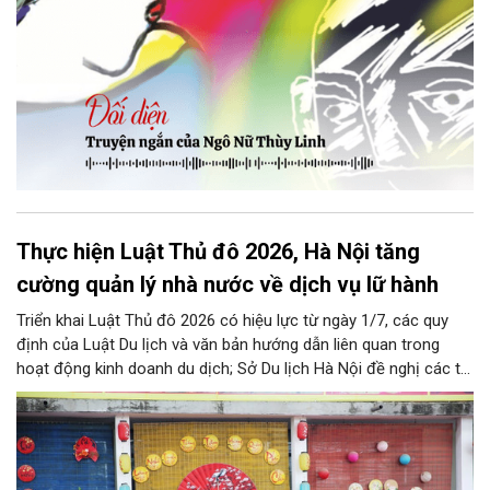
Thực hiện Luật Thủ đô 2026, Hà Nội tăng
cường quản lý nhà nước về dịch vụ lữ hành
Triển khai Luật Thủ đô 2026 có hiệu lực từ ngày 1/7, các quy
định của Luật Du lịch và văn bản hướng dẫn liên quan trong
hoạt động kinh doanh du dịch; Sở Du lịch Hà Nội đề nghị các tổ
chức, đơn vị, doanh nghiệp kinh doanh dịch vụ lữ hành trên địa
bàn thành phố thực hiện một số nội dung quan trọng. Qua đó
góp phần thực hiện thắng lợi các mục tiêu phát triển du lịch Hà
Nội năm 2026 và giai đoạn tiếp theo.