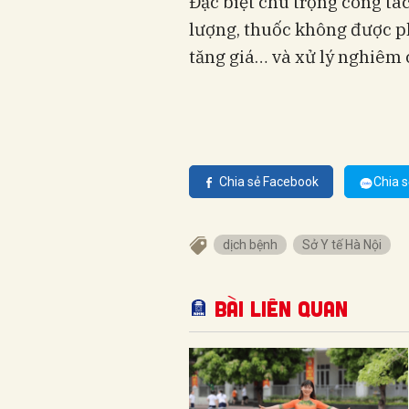
Đặc biệt chú trọng công tá
lượng, thuốc không được p
tăng giá… và xử lý nghiêm 
Chia sẻ Facebook
Chia s
dịch bệnh
Sở Y tế Hà Nội
Bài liên quan