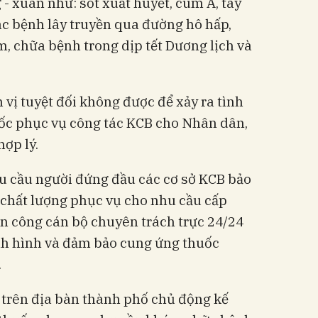
- xuân như: sốt xuất huyết, cúm A, tay
các bệnh lây truyền qua đường hô hấp,
, chữa bệnh trong dịp tết Dương lịch và
n vị tuyệt đối không được để xảy ra tình
uốc phục vụ công tác KCB cho Nhân dân,
hợp lý.
êu cầu người đứng đầu các cơ sở KCB bảo
chất lượng phục vụ cho nhu cầu cấp
ân công cán bộ chuyên trách trực 24/24
ình hình và đảm bảo cung ứng thuốc
.
 trên địa bàn thành phố chủ động kế