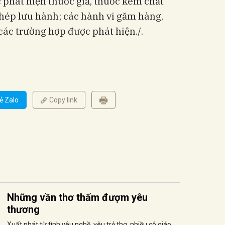
c phát hiện thuốc giả, thuốc kém chất
hép lưu hành; các hành vi găm hàng,
các trường hợp được phát hiện./.
ẻ Zalo
Copy link
Những vần thơ thấm đượm yêu
thương
Xuất phát từ tình yêu nghề, yêu trẻ thơ, nhiều cô giáo