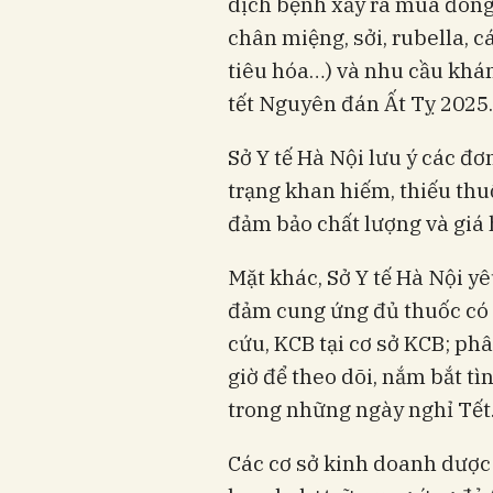
dịch bệnh xảy ra mua đông 
chân miệng, sởi, rubella, 
tiêu hóa…) và nhu cầu khám
tết Nguyên đán Ất Tỵ 2025.
Sở Y tế Hà Nội lưu ý các đơ
trạng khan hiếm, thiếu th
đảm bảo chất lượng và giá 
Mặt khác, Sở Y tế Hà Nội y
đảm cung ứng đủ thuốc có 
cứu, KCB tại cơ sở KCB; ph
giờ để theo dõi, nắm bắt t
trong những ngày nghỉ Tết
Các cơ sở kinh doanh dược