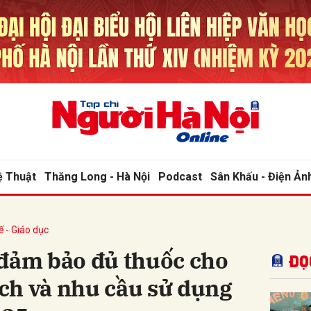
bình luận
ệ Thuật
Thăng Long - Hà Nội
Podcast
Sân Khấu - Điện Ản
ế - Giáo dục
Hủy
G
 đảm bảo đủ thuốc cho
Đọ
ch và nhu cầu sử dụng