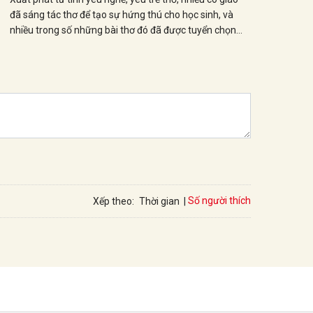
đã sáng tác thơ để tạo sự hứng thú cho học sinh, và
nhiều trong số những bài thơ đó đã được tuyển chọn
vào sách giáo khoa mới. Trong đó bài thơ “Ếch cốm“ và
“Buổi sớm” của cô giáo Hoàng Minh Ngọc – giáo viên
trường Tiểu học Dịch Vọng B (Cầu Giấy, Hà Nội) được
đưa vào sách Tiếng Việt 1, tập 1 – Bộ sách Kết nối tri
thức với cuộc sống là một trong những trường hợp như
vậy.
Số người thích
Xếp theo:
Thời gian