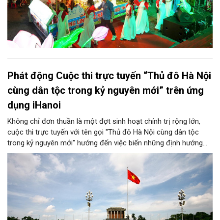
Phát động Cuộc thi trực tuyến “Thủ đô Hà Nội
cùng dân tộc trong kỷ nguyên mới” trên ứng
dụng iHanoi
Không chỉ đơn thuần là một đợt sinh hoạt chính trị rộng lớn,
cuộc thi trực tuyến với tên gọi "Thủ đô Hà Nội cùng dân tộc
trong kỷ nguyên mới" hướng đến việc biến những định hướng
chiến lược trong Nghị quyết số 02-NQ/TW của Bộ Chính trị
thành niềm tin, thành nhận thức chung của mỗi người dân.