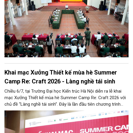
Khai mạc Xưởng Thiết kế mùa hè Summer
Camp Re: Craft 2026 - Làng nghề tái sinh
Chiều 6/7, tại Trường Đại học Kiến trúc Hà Nội diễn ra lễ khai
mạc Xưởng Thiết kế mùa hè Summer Camp Re: Craft 2026 với
chủ đề “Làng nghề tái sinh”. Đây là lần đầu tiên chương trình
được tổ chức tại khu vực phía Bắc, tiếp nối thành công của bốn
mùa tổ chức trước đó (2022 - 2025) tại khu vực phía Nam.