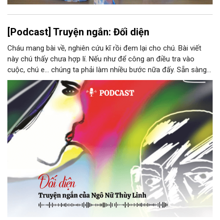
[Podcast] Truyện ngắn: Đối diện
Cháu mang bài về, nghiên cứu kĩ rồi đem lại cho chú. Bài viết
này chú thấy chưa hợp lí. Nếu như để công an điều tra vào
cuộc, chú e… chúng ta phải làm nhiều bước nữa đấy. Sẵn sàng
thì tiếp tục nhé! Chú Minh cầm tập bài viết đưa lại cho Thy. Cô
ngại ngùng đỡ lấy. Đây là lần thứ ba, loạt bài phóng sự của mình
bị Tổng biên tập kêu lên để trả lại...