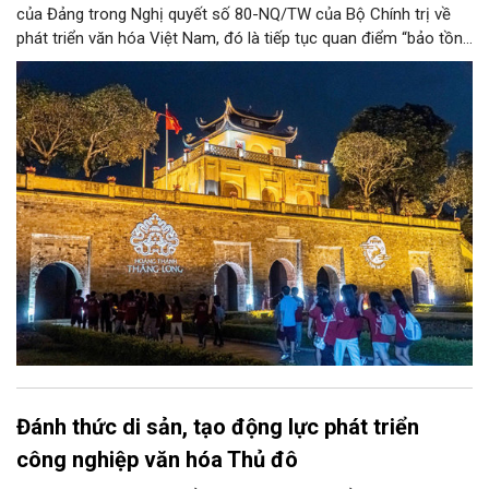
của Đảng trong Nghị quyết số 80-NQ/TW của Bộ Chính trị về
phát triển văn hóa Việt Nam, đó là tiếp tục quan điểm “bảo tồn
và phát huy giá trị di sản văn hóa gắn kết với phát triển kinh tế -
xã hội và du lịch”; đồng thời, nâng lên một tầm cao mới: “phát
triển kinh tế di sản”.
Đánh thức di sản, tạo động lực phát triển
công nghiệp văn hóa Thủ đô