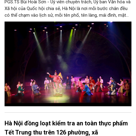
PGS.TS Bùi Hoài Sơn - Uỷ viên chuyên trách, Uỷ ban Văn hóa và
Xã hội của Quốc hội chia sẻ, Hà Nội là nơi mỗi bước chân đều
có thể chạm vào lịch sử, mỗi tên phố, tên làng, mái đình, mặt
hồ, nếp nhà, câu hát, món ăn, làn điệu, nghề thủ công đều có
thể kể một câu chuyện về chiều sâu văn hiến của dân tộc.
Nhưng trong kỷ nguyên mới, câu hỏi đặt ra không chỉ Hà Nội có
bao nhiêu di sản, bao nhiêu văn nghệ sĩ, trí thức, không gian ký
ức, mà là làm thế nào để những giá trị ấy trở thành nguồn lực
phát triển, thành sức mạnh mềm, thành động lực sáng tạo,
thành năng lực cạnh tranh của Thủ đô.
Hà Nội đồng loạt kiểm tra an toàn thực phẩm
Tết Trung thu trên 126 phường, xã