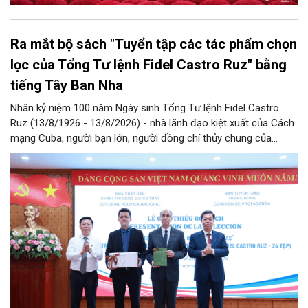
Ra mắt bộ sách "Tuyển tập các tác phẩm chọn
lọc của Tổng Tư lệnh Fidel Castro Ruz" bằng
tiếng Tây Ban Nha
Nhân kỷ niệm 100 năm Ngày sinh Tổng Tư lệnh Fidel Castro
Ruz (13/8/1926 - 13/8/2026) - nhà lãnh đạo kiệt xuất của Cách
mạng Cuba, người bạn lớn, người đồng chí thủy chung của
Đảng, Nhà nước và nhân dân Việt Nam, chiều 5/8, tại Hà Nội,
Nhà xuất bản Chính trị quốc gia Sự thật phối hợp với Ban Tuyên
giáo Trung ương tổ chức Lễ giới thiệu bộ sách “Tuyển tập các
tác phẩm chọn lọc của Tổng Tư lệnh Fidel Castro Ruz” gồm 24
tập bằng tiếng Tây Ban Nha.