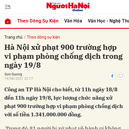
Theo Dòng Sự Kiện
Văn Hóa
Văn Học - Nghệ Th
bình luận
Trang chủ
Theo dòng sự kiện
Hà Nội xử phạt 900 trường hợp
vi phạm phòng chống dịch trong
ngày 19/8
Sơn Dương
19/08/2021 22:17
Công an TP Hà Nội cho biết, từ 11h ngày 18/8
Hủy
G
đến 11h ngày 19/8, lực lượng chức năng xử
phạt 900 trường hợp vi phạm phòng chống dịch
với số tiền 1.341.000.000 đồng.
Trong đó, 81 người bị xử phạt về hành vi không