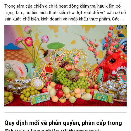
Trọng tâm của chiến dịch là hoạt động kiểm tra, hậu kiểm có
trọng tâm, ưu tiên hình thức kiểm tra đột xuất đối với các cơ sở
sản xuất, chế biến, kinh doanh và nhập khẩu thực phẩm. Các
nhóm mặt hàng tiêu thụ mạnh như bánh Trung thu, bánh mứt
kẹo, rượu, bia, nước giải khát, phụ gia thực phẩm...
Quy định mới về phân quyền, phân cấp trong