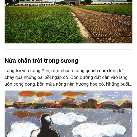
Nửa chân trời trong sương
Làng tôi ven sông Yên, một nhánh sông quanh năm lững lờ
chảy qua những bãi bồi ngập cỏ. Con đường đất dẫn vào làng
uốn cong cong, bốn mùa nồng nàn hương hoa cỏ. Những buổi
hoàng hôn, khi nắng đã dịu xuống phía cuối sông, đám hoa tím
lại thẫm màu như có ai vừa rắc lên một lớp khói.