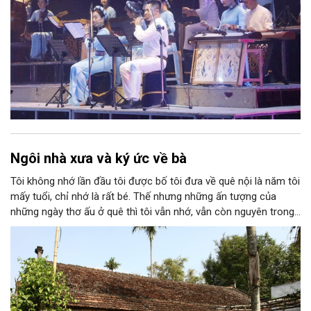
Ngôi nhà xưa và ký ức về bà
Tôi không nhớ lần đầu tôi được bố tôi đưa về quê nội là năm tôi
mấy tuổi, chỉ nhớ là rất bé. Thế nhưng những ấn tượng của
những ngày thơ ấu ở quê thì tôi vẫn nhớ, vẫn còn nguyên trong
ký ức. Tôi nhớ cái cổng nhỏ với hàng rào dâm bụt, nhớ ngôi nhà
mái ngói, khoảng sân rộng với hai cây cau cao vút, căn bếp luôn
thơm nồng khói lửa…; nhớ ông tôi rất nghiêm, bà tôi rất hiền và
cô tôi (tất nhiên khi đó chưa lấy chồng) thì rất tuyệt vời!