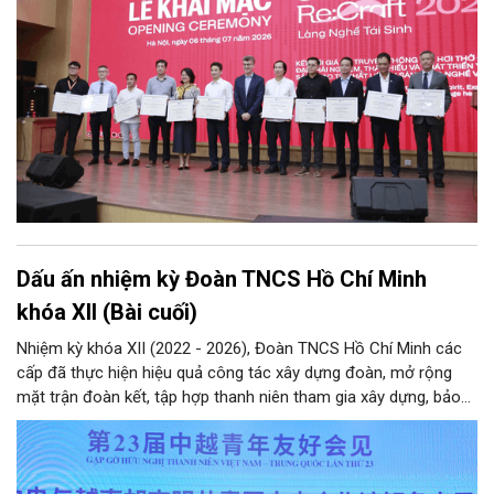
Dấu ấn nhiệm kỳ Đoàn TNCS Hồ Chí Minh
khóa XII (Bài cuối)
Nhiệm kỳ khóa XII (2022 - 2026), Đoàn TNCS Hồ Chí Minh các
cấp đã thực hiện hiệu quả công tác xây dựng đoàn, mở rộng
mặt trận đoàn kết, tập hợp thanh niên tham gia xây dựng, bảo
vệ Đảng và hệ thống chính trị; công tác quốc tế thanh niên;
tham mưu, phối hợp… Qua đó hoàn thành các mục tiêu nghị
quyết Đại hội Đoàn khóa XII đặt ra, hướng tới nhiệm kỳ khóa XIII