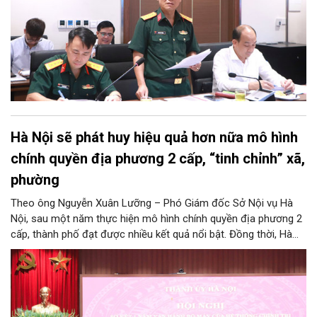
Hà Nội sẽ phát huy hiệu quả hơn nữa mô hình
chính quyền địa phương 2 cấp, “tinh chỉnh” xã,
phường
Theo ông Nguyễn Xuân Lưỡng – Phó Giám đốc Sở Nội vụ Hà
Nội, sau một năm thực hiện mô hình chính quyền địa phương 2
cấp, thành phố đạt được nhiều kết quả nổi bật. Đồng thời, Hà
Nội đang nghiên cứu, thực hiện đúng tinh thần chỉ đạo của
Trung ương để tiếp tục tinh chỉnh xã, phường, đảm bảo mô hình
chính quyền địa phương 2 cấp của Hà Nội phát huy hiệu quả
hơn nữa trong giai đoạn mới.