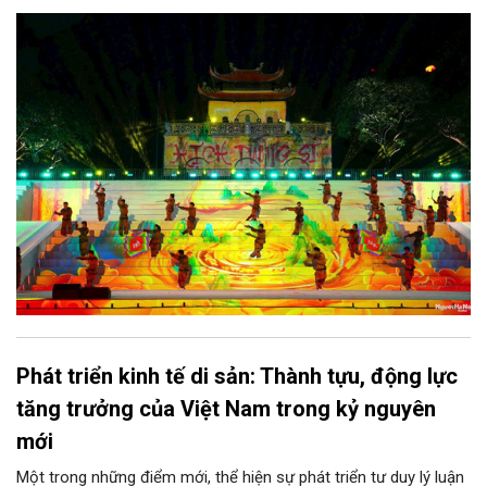
hoa võ Việt". Lần đầu tiên được tổ chức, Festival đánh dấu
bước đi mới của Thủ đô trong việc xây dựng một sự kiện văn
hóa - thể thao mang tầm quốc tế, góp phần tôn vinh truyền
thống thượng võ dân tộc, quảng bá hình ảnh Hà Nội và thúc đẩy
giao lưu văn hóa, thể thao với bạn bè thế giới.
Phát triển kinh tế di sản: Thành tựu, động lực
tăng trưởng của Việt Nam trong kỷ nguyên
mới
Một trong những điểm mới, thể hiện sự phát triển tư duy lý luận