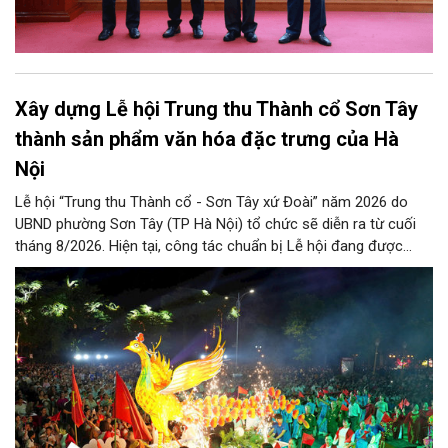
Xây dựng Lễ hội Trung thu Thành cổ Sơn Tây
thành sản phẩm văn hóa đặc trưng của Hà
Nội
Lễ hội “Trung thu Thành cổ - Sơn Tây xứ Đoài” năm 2026 do
UBND phường Sơn Tây (TP Hà Nội) tổ chức sẽ diễn ra từ cuối
tháng 8/2026. Hiện tại, công tác chuẩn bị Lễ hội đang được
chính quyền phường Sơn Tây cùng các phòng, ban, ngành, đơn
vị và 25 tổ dân phố khẩn trương triển khai, tạo khí thế sôi nổi,
sẵn sàng mang đến cho Nhân dân và du khách một mùa Trung
thu quy mô, đặc sắc và giàu bản sắc văn hóa xứ Đoài.