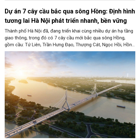
Dự án 7 cây cầu bắc qua sông Hồng: Định hình
tương lai Hà Nội phát triển nhanh, bền vững
Thành phố Hà Nội đã, đang triển khai cùng nhiều dự án hạ tầng
giao thông, trong đó có 7 cây cầu mới bắc qua sông Hồng,
gồm cầu: Tứ Liên, Trần Hưng Đạo, Thượng Cát, Ngọc Hồi, Hồng
Hà, Mễ Sở và Vân Phúc. 7 cây cầu này vừa giải bài toán hạ tầng
giao thông Thủ đô, vừa thể hiện tầm nhìn chiến lược và cuộc
cách mạng không gian để định hình tương lai phát triển bền
vững Thủ đô trong kỷ nguyên mới.