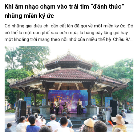
Khi âm nhạc chạm vào trái tim “đánh thức”
những miền ký ức
Có những giai điệu chỉ cần cất lên đã gợi về một miền ký ức. Đó
có thể là một con phố sau cơn mưa, là hàng cây lặng gió hay
một khoảng trời mang theo nỗi nhớ của nhiều thế hệ. Chiều 9/8,
tại Nhà Bát Giác - Vườn hoa Lý Thái Tổ, chương trình “Âm nhạc
cuối tuần” sẽ mở ra một không gian như thế, nơi mỗi tác phẩm
trở thành một lát cắt tinh tế về vẻ đẹp của con người và đời
sống.