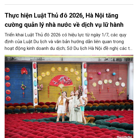
Thực hiện Luật Thủ đô 2026, Hà Nội tăng
cường quản lý nhà nước về dịch vụ lữ hành
Triển khai Luật Thủ đô 2026 có hiệu lực từ ngày 1/7, các quy
định của Luật Du lịch và văn bản hướng dẫn liên quan trong
hoạt động kinh doanh du dịch; Sở Du lịch Hà Nội đề nghị các tổ
chức, đơn vị, doanh nghiệp kinh doanh dịch vụ lữ hành trên địa
bàn thành phố thực hiện một số nội dung quan trọng. Qua đó
góp phần thực hiện thắng lợi các mục tiêu phát triển du lịch Hà
Nội năm 2026 và giai đoạn tiếp theo.