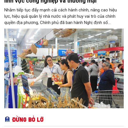
lĩnh vực công nghiệp và thương mại
Nhằm tiếp tục đẩy mạnh cải cách hành chính, nâng cao hiệu
lực, hiệu quả quản lý nhà nước và phát huy vai trò của chính
quyền địa phương, Chính phủ đã ban hành Nghị định số
146/2025/NĐ-CP ngày 12/6/2025 quy định về phân quyền, phân
cấp trong lĩnh vực công nghiệp và thương mại. Trong đó, lĩnh
vực bảo vệ quyền lợi người tiêu dùng có nhiều nội dung quan
trọng được phân cấp cho địa phương, góp phần đưa hoạt động
hỗ trợ người tiêu dùng đến gần người dân hơn.
Đừng bỏ lỡ