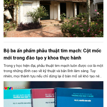
Bộ ba ấn phẩm phẫu thuật tim mạch: Cột mốc
mới trong đào tạo y khoa thực hành
Trong y học hiện đại, phẫu thuật tim mạch luôn được coi là một
trong những đỉnh cao về kỹ thuật và bản lĩnh lâm sàng. Tuy
nhiên, mọi thành tựu nếu chỉ dừng lại ở bàn mổ sẽ khó tạo nên
tính bền vững cho nền y tế chung. Chuyển hóa những kinh
nghiệm từ thực tiễn thành nguồn tri thức học thuật bài bản,
chuẩn hóa chính là chìa khóa then chốt để đào tạo thế hệ kế
thừa. Mới đây, bước tiến ấy đã được cụ thể hóa bằng sự ra mắt
của bộ ba ấn phẩm y học chuyên ngành do PGS.TS. Nguyễn