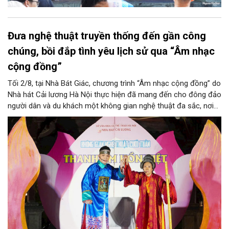
Đưa nghệ thuật truyền thống đến gần công
chúng, bồi đắp tình yêu lịch sử qua “Âm nhạc
cộng đồng”
Tối 2/8, tại Nhà Bát Giác, chương trình “Âm nhạc cộng đồng” do
Nhà hát Cải lương Hà Nội thực hiện đã mang đến cho đông đảo
người dân và du khách một không gian nghệ thuật đa sắc, nơi
những làn điệu cải lương, ca cổ, tân cổ và các tiết mục múa
hòa quyện trong không gian của phố đi bộ hồ Hoàn Kiếm. Đặc
biệt, chương trình có sự giao lưu của các nghệ sĩ đến từ
phương Nam, góp phần tạo nên cuộc gặp gỡ nghệ thuật giàu
cảm xúc.