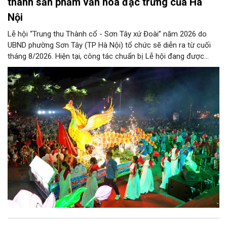
thành sản phẩm văn hóa đặc trưng của Hà
Nội
Lễ hội “Trung thu Thành cổ - Sơn Tây xứ Đoài” năm 2026 do
UBND phường Sơn Tây (TP Hà Nội) tổ chức sẽ diễn ra từ cuối
tháng 8/2026. Hiện tại, công tác chuẩn bị Lễ hội đang được
chính quyền phường Sơn Tây cùng các phòng, ban, ngành, đơn
vị và 25 tổ dân phố khẩn trương triển khai, tạo khí thế sôi nổi,
sẵn sàng mang đến cho Nhân dân và du khách một mùa Trung
thu quy mô, đặc sắc và giàu bản sắc văn hóa xứ Đoài.