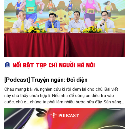
Nổi bật Tạp chí Người Hà Nội
[Podcast] Truyện ngắn: Đối diện
Cháu mang bài về, nghiên cứu kĩ rồi đem lại cho chú. Bài viết
này chú thấy chưa hợp lí. Nếu như để công an điều tra vào
cuộc, chú e… chúng ta phải làm nhiều bước nữa đấy. Sẵn sàng
thì tiếp tục nhé! Chú Minh cầm tập bài viết đưa lại cho Thy. Cô
ngại ngùng đỡ lấy. Đây là lần thứ ba, loạt bài phóng sự của mình
bị Tổng biên tập kêu lên để trả lại...