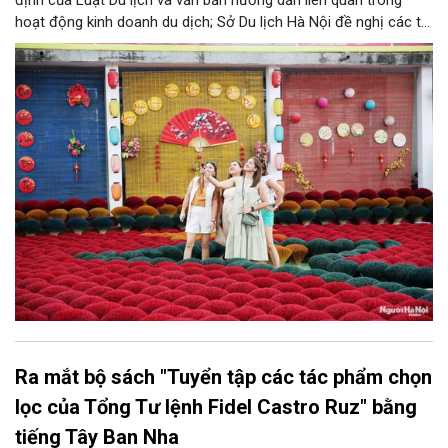
hoạt động kinh doanh du dịch; Sở Du lịch Hà Nội đề nghị các tổ
chức, đơn vị, doanh nghiệp kinh doanh dịch vụ lữ hành trên địa
bàn thành phố thực hiện một số nội dung quan trọng. Qua đó
góp phần thực hiện thắng lợi các mục tiêu phát triển du lịch Hà
Nội năm 2026 và giai đoạn tiếp theo.
Ra mắt bộ sách "Tuyển tập các tác phẩm chọn
lọc của Tổng Tư lệnh Fidel Castro Ruz" bằng
tiếng Tây Ban Nha