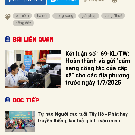
Chia sẻ Facebook
Chia sẻ Zalo
Copy link
ô nhiễm
hà nội
dòng sông
giải pháp
sông Nhuệ
sông đáy
Bài liên quan
Kết luận số 169-KL/TW:
Hoàn thành và gửi "cẩm
nang công tác của cấp
xã" cho các địa phương
trước ngày 1/7/2025
Đọc tiếp
Tự hào Người cao tuổi Tây Hồ - Phát huy
truyền thống, lan toả giá trị văn minh