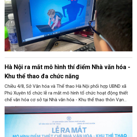
IPv6 đến truyền thông và hỗ trợ sức khỏe tâm thần. Bên cạnh
đó, chương trình siết chặt trách nhiệm của doanh nghiệp công
nghệ, viễn thông và đơn vị cung cấp trò chơi điện tử trong việc
gỡ bỏ nội dung độc hại và bảo vệ thông tin riêng tư của trẻ.
Hà Nội ra mắt mô hình thí điểm Nhà văn hóa -
Khu thể thao đa chức năng
Chiều 4/8, Sở Văn hóa và Thể thao Hà Nội phối hợp UBND xã
Phú Xuyên tổ chức lễ ra mắt mô hình tổ chức hoạt động thiết
chế văn hóa cơ sở tại Nhà văn hóa - Khu thể thao thôn Vạn
Điểm, xã Phú Xuyên.