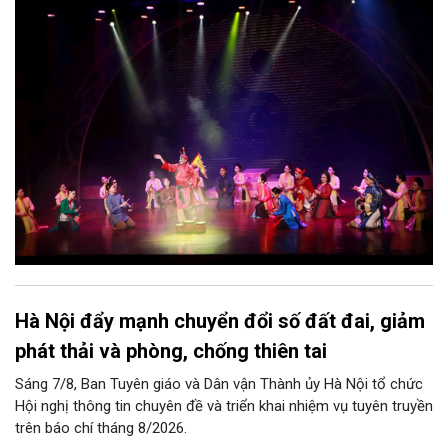
thể kể một câu chuyện về chiều sâu văn hiến của dân tộc.
Nhưng trong kỷ nguyên mới, câu hỏi đặt ra không chỉ Hà Nội có
bao nhiêu di sản, bao nhiêu văn nghệ sĩ, trí thức, không gian ký
ức, mà là làm thế nào để những giá trị ấy trở thành nguồn lực
phát triển, thành sức mạnh mềm, thành động lực sáng tạo,
thành năng lực cạnh tranh của Thủ đô.
Hà Nội đẩy mạnh chuyển đổi số đất đai, giảm
phát thải và phòng, chống thiên tai
Sáng 7/8, Ban Tuyên giáo và Dân vận Thành ủy Hà Nội tổ chức
Hội nghị thông tin chuyên đề và triển khai nhiệm vụ tuyên truyền
trên báo chí tháng 8/2026.