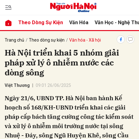
Theo Dòng Sự Kiện
Văn Hóa
Văn Học - Nghệ Th
bình luận
Trang chủ
Theo dòng sự kiện
Văn hóa - Xã hội
Hà Nội triển khai 5 nhóm giải
pháp xử lý ô nhiễm nước các
dòng sông
Việt Thương
09:01 26/06/2025
Ngày 21/6, UBND TP. Hà Nội ban hành Kế
Hủy
G
hoạch số 168/KH-UBND triển khai các giải
pháp cấp bách tăng cường công tác kiểm soát
và xử lý ô nhiễm môi trường nước tại sông
Nhuệ - Đáy, sông Ngũ Huyện Khê, sông Cầu