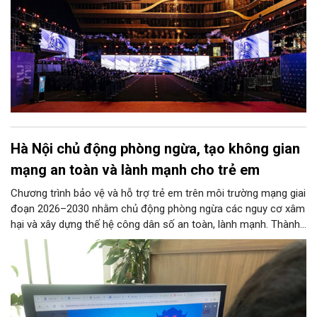
Hà Nội chủ động phòng ngừa, tạo không gian
mạng an toàn và lành mạnh cho trẻ em
Chương trình bảo vệ và hỗ trợ trẻ em trên môi trường mạng giai
đoạn 2026–2030 nhằm chủ động phòng ngừa các nguy cơ xâm
hại và xây dựng thế hệ công dân số an toàn, lành mạnh. Thành
phố đề ra các chỉ tiêu lớn như phổ cập giải pháp an ninh mạng
tại các trường học, ngăn chặn thông tin độc hại từ đường
truyền Internet và hỗ trợ 100% trẻ em bị xâm hại. 11 nhóm
nhiệm vụ trọng tâm được giao cho các sở, ngành thực hiện
đồng bộ, từ hoàn thiện pháp lý, phát triển công nghệ AI, hạ tầng