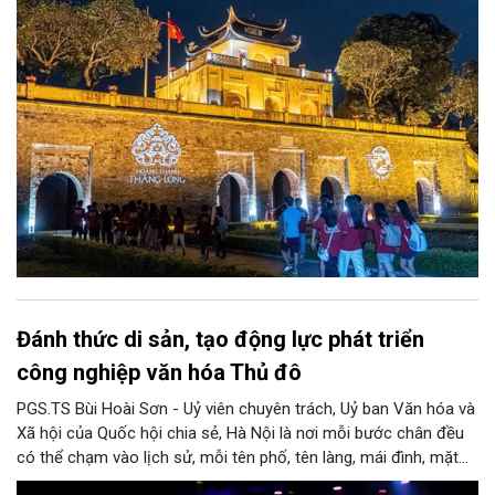
triển kinh tế di sản”.
Đánh thức di sản, tạo động lực phát triển
công nghiệp văn hóa Thủ đô
PGS.TS Bùi Hoài Sơn - Uỷ viên chuyên trách, Uỷ ban Văn hóa và
Xã hội của Quốc hội chia sẻ, Hà Nội là nơi mỗi bước chân đều
có thể chạm vào lịch sử, mỗi tên phố, tên làng, mái đình, mặt
hồ, nếp nhà, câu hát, món ăn, làn điệu, nghề thủ công đều có