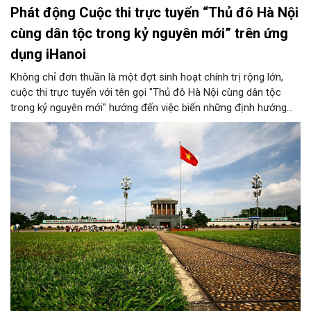
Phát động Cuộc thi trực tuyến “Thủ đô Hà Nội
cùng dân tộc trong kỷ nguyên mới” trên ứng
dụng iHanoi
Không chỉ đơn thuần là một đợt sinh hoạt chính trị rộng lớn,
cuộc thi trực tuyến với tên gọi "Thủ đô Hà Nội cùng dân tộc
trong kỷ nguyên mới" hướng đến việc biến những định hướng
chiến lược trong Nghị quyết số 02-NQ/TW của Bộ Chính trị
thành niềm tin, thành nhận thức chung của mỗi người dân.