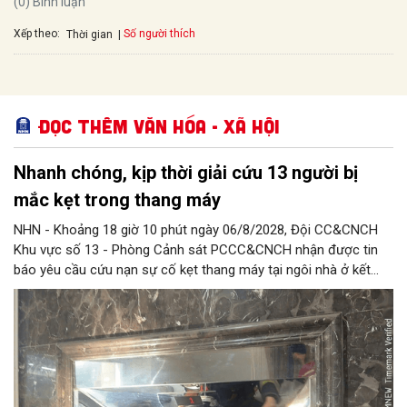
(0) Bình luận
Xếp theo:
Số người thích
Thời gian
Đọc thêm Văn hóa - Xã hội
Nhanh chóng, kịp thời giải cứu 13 người bị
mắc kẹt trong thang máy
NHN - Khoảng 18 giờ 10 phút ngày 06/8/2028, Đội CC&CNCH
Khu vực số 13 - Phòng Cảnh sát PCCC&CNCH nhận được tin
báo yêu cầu cứu nạn sự cố kẹt thang máy tại ngôi nhà ở kết
hợp kinh doanh tại địa chỉ số 1C Định Công Thượng, phường
Định Công khiến 13 người (trong đó có 8 cháu nhỏ) bị mắc kẹt.