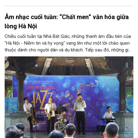
Âm nhạc cuối tuần: “Chất men” văn hóa giữa
lòng Hà Nội
Chiều cuối tuần tại Nhà Bát Giác, những thanh âm đầu tiên của
"Hà Nội - Niềm tin và hy vọng" vang lên như một lời chào quen
thuộc dành cho người dân và du khách. Tiếp sau đó, những giai
điệu jazz kinh điển của thế giới lần lượt cất lên qua phần biểu
diễn của NSƯT Quyền Văn Minh và các nghệ sĩ Bình Minh Jazz
Club, mở ra một không gian âm nhạc giàu cảm xúc ngay giữa
trung tâm Thủ đô.