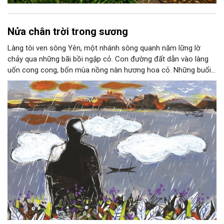
Nửa chân trời trong sương
Làng tôi ven sông Yên, một nhánh sông quanh năm lững lờ
chảy qua những bãi bồi ngập cỏ. Con đường đất dẫn vào làng
uốn cong cong, bốn mùa nồng nàn hương hoa cỏ. Những buổi
hoàng hôn, khi nắng đã dịu xuống phía cuối sông, đám hoa tím
lại thẫm màu như có ai vừa rắc lên một lớp khói.