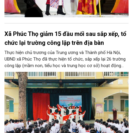
Xã Phúc Thọ giảm 15 đầu mối sau sắp xếp, tổ
chức lại trường công lập trên địa bàn
Thực hiện chủ trương của Trung ương và Thành phố Hà Nội,
UBND xã Phúc Thọ đã thực hiện tổ chức, sắp xếp lại 26 trường
công lập (mầm non, tiểu học và trung học cơ sở) hoạt động
độc lập thành 11 trường. Sau khi sắp xếp, xã Phúc Thọ giảm 15
đầu mối đơn vị, tỷ lệ tinh gọn đạt 57,69%.