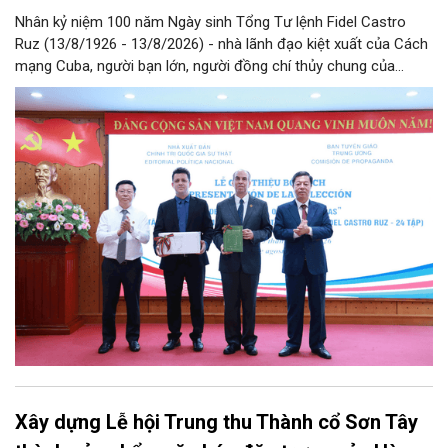
Nhân kỷ niệm 100 năm Ngày sinh Tổng Tư lệnh Fidel Castro
Ruz (13/8/1926 - 13/8/2026) - nhà lãnh đạo kiệt xuất của Cách
mạng Cuba, người bạn lớn, người đồng chí thủy chung của
Đảng, Nhà nước và nhân dân Việt Nam, chiều 5/8, tại Hà Nội,
Nhà xuất bản Chính trị quốc gia Sự thật phối hợp với Ban Tuyên
giáo Trung ương tổ chức Lễ giới thiệu bộ sách “Tuyển tập các
tác phẩm chọn lọc của Tổng Tư lệnh Fidel Castro Ruz” gồm 24
tập bằng tiếng Tây Ban Nha.
Xây dựng Lễ hội Trung thu Thành cổ Sơn Tây