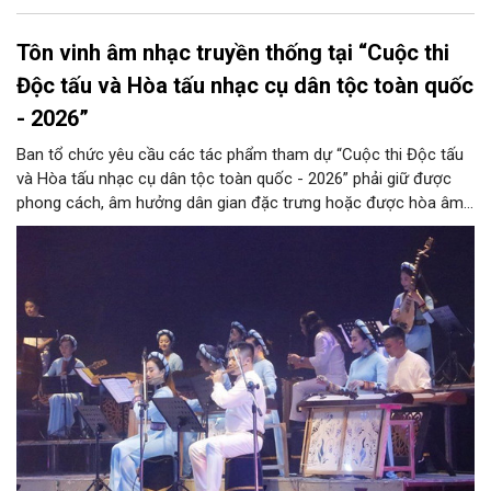
Tôn vinh âm nhạc truyền thống tại “Cuộc thi
Độc tấu và Hòa tấu nhạc cụ dân tộc toàn quốc
- 2026”
Ban tổ chức yêu cầu các tác phẩm tham dự “Cuộc thi Độc tấu
và Hòa tấu nhạc cụ dân tộc toàn quốc - 2026” phải giữ được
phong cách, âm hưởng dân gian đặc trưng hoặc được hòa âm,
phối khí mới trên nền tảng làn điệu âm nhạc truyền thống Việt
Nam, đồng thời phải được trình diễn trực tiếp bằng nhạc cụ dân
tộc.