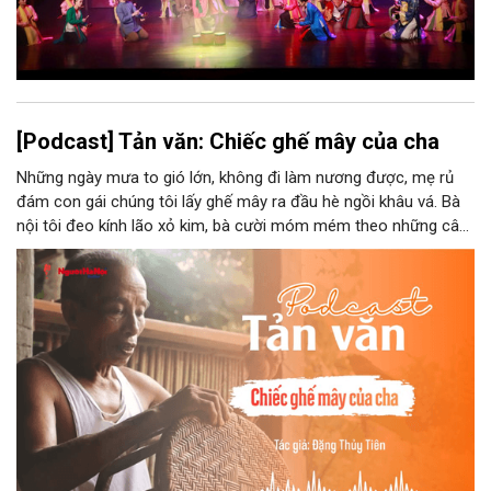
[Podcast] Tản văn: Chiếc ghế mây của cha
Những ngày mưa to gió lớn, không đi làm nương được, mẹ rủ
đám con gái chúng tôi lấy ghế mây ra đầu hè ngồi khâu vá. Bà
nội tôi đeo kính lão xỏ kim, bà cười móm mém theo những câu
chuyện kể tếu táo của đám trẻ chúng tôi. Chiếc ghế mây phát
ra âm thanh kin kít chịu đựng sức nặng cơ thể con người theo
những điệu cười khúc khích.