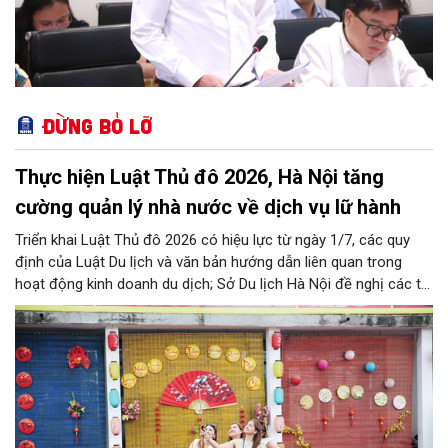
Đừng bỏ lỡ
Thực hiện Luật Thủ đô 2026, Hà Nội tăng
cường quản lý nhà nước về dịch vụ lữ hành
Triển khai Luật Thủ đô 2026 có hiệu lực từ ngày 1/7, các quy
định của Luật Du lịch và văn bản hướng dẫn liên quan trong
hoạt động kinh doanh du dịch; Sở Du lịch Hà Nội đề nghị các tổ
chức, đơn vị, doanh nghiệp kinh doanh dịch vụ lữ hành trên địa
bàn thành phố thực hiện một số nội dung quan trọng. Qua đó
góp phần thực hiện thắng lợi các mục tiêu phát triển du lịch Hà
Nội năm 2026 và giai đoạn tiếp theo.