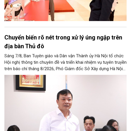
Chuyển biến rõ nét trong xử lý úng ngập trên
địa bàn Thủ đô
Sáng 7/8, Ban Tuyên giáo và Dân vận Thành ủy Hà Nội tổ chức
Hội nghị thông tin chuyên đề và triển khai nhiệm vụ tuyên truyền
trên báo chí tháng 8/2026, Phó Giám đốc Sở Xây dựng Hà Nội
Trương Hải Long đã thông tin về việc tổ chức triển khai thực
hiện các giải pháp về xử lý úng ngập trên địa bàn thành phố.