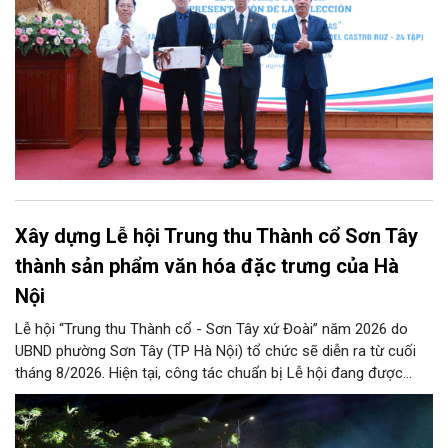
Xây dựng Lễ hội Trung thu Thành cổ Sơn Tây
thành sản phẩm văn hóa đặc trưng của Hà
Nội
Lễ hội “Trung thu Thành cổ - Sơn Tây xứ Đoài” năm 2026 do
UBND phường Sơn Tây (TP Hà Nội) tổ chức sẽ diễn ra từ cuối
tháng 8/2026. Hiện tại, công tác chuẩn bị Lễ hội đang được
chính quyền phường Sơn Tây cùng các phòng, ban, ngành, đơn
vị và 25 tổ dân phố khẩn trương triển khai, tạo khí thế sôi nổi,
sẵn sàng mang đến cho Nhân dân và du khách một mùa Trung