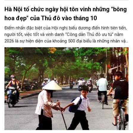
Hà Nội tổ chức ngày hội tôn vinh những "bông
hoa đẹp" của Thủ đô vào tháng 10
Điểm nhấn đặc biệt của Hội nghị biểu dương điển hình tiên tiến,
người tốt, việc tốt và vinh danh “Công dân Thủ đô ưu tú” năm
2026 là sự hiện diện của khoảng 500 đại biểu là những nhân vật
trực tiếp được tôn vinh, các tác giả xuất sắc đoạt giải trong
Cuộc thi viết về gương điển hình tiên tiến, cùng những gương
mặt bước ra từ trang sách "Những bông hoa đẹp" của Thành
phố năm 2026.