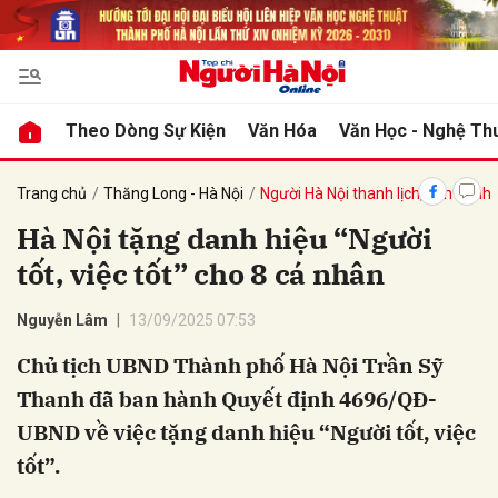
bình luận
Theo Dòng Sự Kiện
Văn Hóa
Văn Học - Nghệ Th
Trang chủ
Thăng Long - Hà Nội
Người Hà Nội thanh lịch, văn minh
Hà Nội tặng danh hiệu “Người
tốt, việc tốt” cho 8 cá nhân
Nguyễn Lâm
13/09/2025 07:53
Chủ tịch UBND Thành phố Hà Nội Trần Sỹ
Hủy
G
Thanh đã ban hành Quyết định 4696/QĐ-
UBND về việc tặng danh hiệu “Người tốt, việc
tốt”.