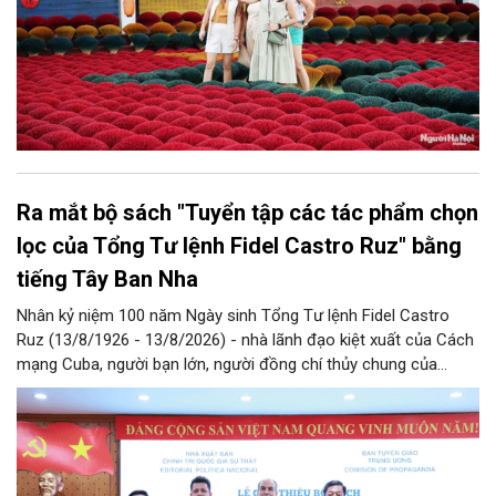
Ra mắt bộ sách "Tuyển tập các tác phẩm chọn
lọc của Tổng Tư lệnh Fidel Castro Ruz" bằng
tiếng Tây Ban Nha
Nhân kỷ niệm 100 năm Ngày sinh Tổng Tư lệnh Fidel Castro
Ruz (13/8/1926 - 13/8/2026) - nhà lãnh đạo kiệt xuất của Cách
mạng Cuba, người bạn lớn, người đồng chí thủy chung của
Đảng, Nhà nước và nhân dân Việt Nam, chiều 5/8, tại Hà Nội,
Nhà xuất bản Chính trị quốc gia Sự thật phối hợp với Ban Tuyên
giáo Trung ương tổ chức Lễ giới thiệu bộ sách “Tuyển tập các
tác phẩm chọn lọc của Tổng Tư lệnh Fidel Castro Ruz” gồm 24
tập bằng tiếng Tây Ban Nha.