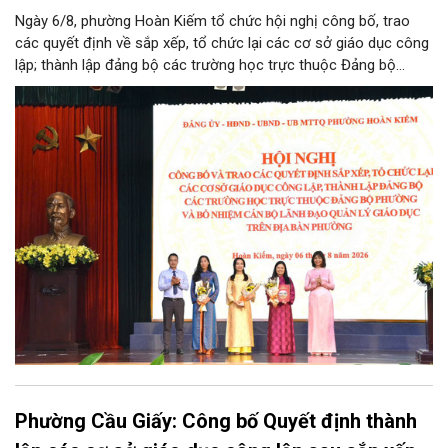
Ngày 6/8, phường Hoàn Kiếm tổ chức hội nghị công bố, trao
các quyết định về sắp xếp, tổ chức lại các cơ sở giáo dục công
lập; thành lập đảng bộ các trường học trực thuộc Đảng bộ
phường, chỉ định các đồng chí tham gia cấp ủy, Bí thư, Phó Bí
thư Đảng ủy, bổ nhiệm cán bộ lãnh đạo, quản lý giáo dục.
Phường Cầu Giấy: Công bố Quyết định thành