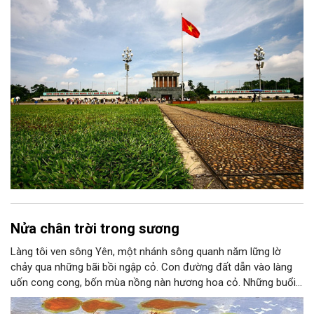
thành niềm tin, thành nhận thức chung của mỗi người dân.
Nửa chân trời trong sương
Làng tôi ven sông Yên, một nhánh sông quanh năm lững lờ
chảy qua những bãi bồi ngập cỏ. Con đường đất dẫn vào làng
uốn cong cong, bốn mùa nồng nàn hương hoa cỏ. Những buổi
hoàng hôn, khi nắng đã dịu xuống phía cuối sông, đám hoa tím
lại thẫm màu như có ai vừa rắc lên một lớp khói.