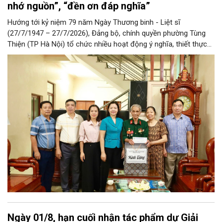
nhớ nguồn”, “đền ơn đáp nghĩa”
Hướng tới kỷ niệm 79 năm Ngày Thương binh - Liệt sĩ
(27/7/1947 – 27/7/2026), Đảng bộ, chính quyền phường Tùng
Thiện (TP Hà Nội) tổ chức nhiều hoạt động ý nghĩa, thiết thực
nhằm tri ân người có công, thân nhân người có công với cách
mạng… Qua đó lan tỏa đạo lý “uống nước nhớ nguồn”, đền ơn
đáp nghĩa tốt đẹp của dân tộc Việt Nam nói chung và người Hà
Nội thanh lịch, văn minh nói riêng.
Ngày 01/8, hạn cuối nhận tác phẩm dự Giải