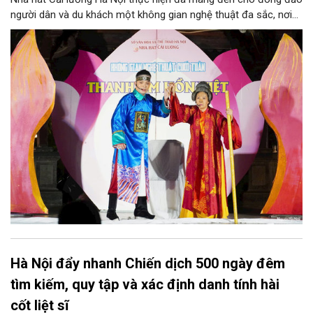
người dân và du khách một không gian nghệ thuật đa sắc, nơi
những làn điệu cải lương, ca cổ, tân cổ và các tiết mục múa
hòa quyện trong không gian của phố đi bộ hồ Hoàn Kiếm. Đặc
biệt, chương trình có sự giao lưu của các nghệ sĩ đến từ
phương Nam, góp phần tạo nên cuộc gặp gỡ nghệ thuật giàu
cảm xúc.
Hà Nội đẩy nhanh Chiến dịch 500 ngày đêm
tìm kiếm, quy tập và xác định danh tính hài
cốt liệt sĩ