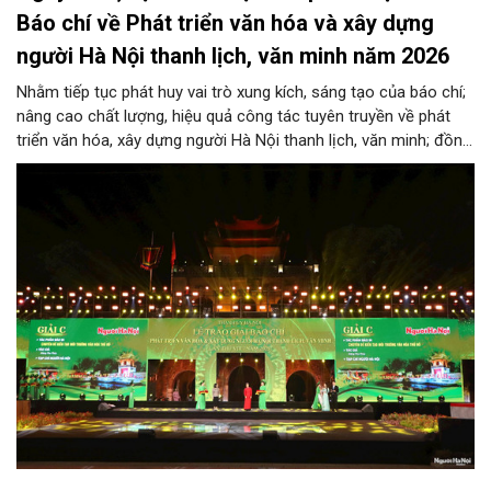
Báo chí về Phát triển văn hóa và xây dựng
người Hà Nội thanh lịch, văn minh năm 2026
Nhằm tiếp tục phát huy vai trò xung kích, sáng tạo của báo chí;
nâng cao chất lượng, hiệu quả công tác tuyên truyền về phát
triển văn hóa, xây dựng người Hà Nội thanh lịch, văn minh; đồng
thời thiết thực hướng tới kỷ niệm 72 năm Ngày Giải phóng Thủ
đô (10/10/1954-10/10/2026), Thành ủy Hà Nội ban hành Kế
hoạch tổ chức Giải Báo chí về Phát triển văn hóa và xây dựng
người Hà Nội thanh lịch, văn minh lần thứ IX- năm 2026.