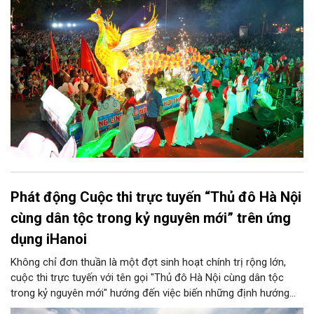
thu quy mô, đặc sắc và giàu bản sắc văn hóa xứ Đoài.
Phát động Cuộc thi trực tuyến “Thủ đô Hà Nội
cùng dân tộc trong kỷ nguyên mới” trên ứng
dụng iHanoi
Không chỉ đơn thuần là một đợt sinh hoạt chính trị rộng lớn,
cuộc thi trực tuyến với tên gọi "Thủ đô Hà Nội cùng dân tộc
trong kỷ nguyên mới" hướng đến việc biến những định hướng
chiến lược trong Nghị quyết số 02-NQ/TW của Bộ Chính trị