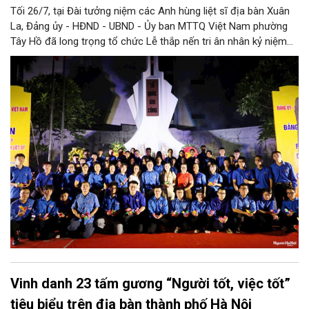
Tối 26/7, tại Đài tưởng niệm các Anh hùng liệt sĩ địa bàn Xuân
La, Đảng ủy - HĐND - UBND - Ủy ban MTTQ Việt Nam phường
Tây Hồ đã long trọng tổ chức Lễ thắp nến tri ân nhân kỷ niệm
79 năm Ngày Thương binh - Liệt sĩ (27/7/1947 - 27/7/2026).
Chương trình là dịp để cán bộ, đảng viên, đoàn viên thanh niên
và các tầng lớp nhân dân bày tỏ lòng thành kính, biết ơn sâu
sắc đối với những người đã hy sinh vì độc lập, tự do của Tổ
quốc, đồng thời tiếp nối truyền thống "Uống nước nhớ nguồn"
bằng những hành động thiết thực.
Vinh danh 23 tấm gương “Người tốt, việc tốt”
tiêu biểu trên địa bàn thành phố Hà Nội