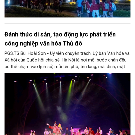
Đánh thức di sản, tạo động lực phát triển
công nghiệp văn hóa Thủ đô
PGS.TS Bùi Hoài Sơn - Uỷ viên chuyên trách, Uỷ ban Văn hóa và
Xã hội của Quốc hội chia sẻ, Hà Nội là nơi mỗi bước chân đều
có thể chạm vào lịch sử, mỗi tên phố, tên làng, mái đình, mặt
hồ, nếp nhà, câu hát, món ăn, làn điệu, nghề thủ công đều có
thể kể một câu chuyện về chiều sâu văn hiến của dân tộc.
Nhưng trong kỷ nguyên mới, câu hỏi đặt ra không chỉ Hà Nội có
bao nhiêu di sản, bao nhiêu văn nghệ sĩ, trí thức, không gian ký
ức, mà là làm thế nào để những giá trị ấy trở thành nguồn lực
phát triển, thành sức mạnh mềm, thành động lực sáng tạo,
thành năng lực cạnh tranh của Thủ đô.