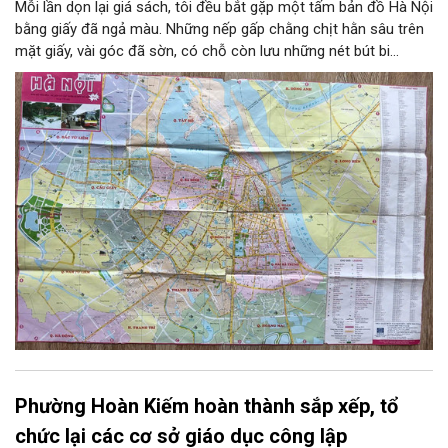
Mỗi lần dọn lại giá sách, tôi đều bắt gặp một tấm bản đồ Hà Nội
bằng giấy đã ngả màu. Những nếp gấp chằng chịt hằn sâu trên
mặt giấy, vài góc đã sờn, có chỗ còn lưu những nét bút bi
khoanh tròn tên phố. Người ta có thể giữ một tấm ảnh, một
tấm vé tàu hay một lá thư cũ để nhớ về tuổi trẻ. Còn tôi giữ
một tấm bản đồ. Bởi trên đó có một Hà Nội gắn với năm tháng
thanh xuân của tôi.
Phường Hoàn Kiếm hoàn thành sắp xếp, tổ
chức lại các cơ sở giáo dục công lập