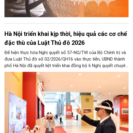
Hà Nội triển khai kịp thời, hiệu quả các cơ chế
đặc thù của Luật Thủ đô 2026
Để hiện thực hóa Nghị quyết số 57-NQ/TW của Bộ Chính trị và
đưa Luật Thủ đô số 02/2026/QH16 vào thực tiễn, UBND thành
phố Hà Nội đã quyết liệt triển khai đồng bộ 6 Nghị quyết chuyên
đề của HĐND Thành phố. Đợt triển khai này đề ra khung chính
sách cùng hệ thống giải pháp toàn diện nhằm cụ thể hóa các
cơ chế đặc thù, tạo động lực bứt phá cho phát triển khoa học,
công nghệ, đổi mới sáng tạo và chuyển đổi số trên địa bàn Thủ
đô.