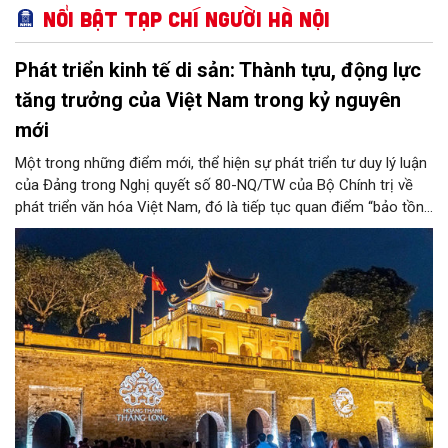
Nổi bật Tạp chí Người Hà Nội
Phát triển kinh tế di sản: Thành tựu, động lực
tăng trưởng của Việt Nam trong kỷ nguyên
mới
Một trong những điểm mới, thể hiện sự phát triển tư duy lý luận
của Đảng trong Nghị quyết số 80-NQ/TW của Bộ Chính trị về
phát triển văn hóa Việt Nam, đó là tiếp tục quan điểm “bảo tồn
và phát huy giá trị di sản văn hóa gắn kết với phát triển kinh tế -
xã hội và du lịch”; đồng thời, nâng lên một tầm cao mới: “phát
triển kinh tế di sản”.