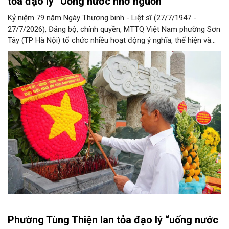
tỏa đạo lý “Uống nước nhớ nguồn”
Kỷ niệm 79 năm Ngày Thương binh - Liệt sĩ (27/7/1947 -
27/7/2026), Đảng bộ, chính quyền, MTTQ Việt Nam phường Sơn
Tây (TP Hà Nội) tổ chức nhiều hoạt động ý nghĩa, thể hiện và
lan tỏa đạo lý “Uống nước nhớ nguồn”, “Đền ơn đáp nghĩa” tốt
đẹp của dân tộc Việt Nam cũng như người Hà Nội thanh lịch,
văn minh nói riêng.
Phường Tùng Thiện lan tỏa đạo lý “uống nước