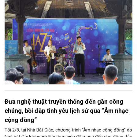
diễn của NSƯT Quyền Văn Minh và các nghệ sĩ Bình Minh Jazz
Club, mở ra một không gian âm nhạc giàu cảm xúc ngay giữa
trung tâm Thủ đô.
Đưa nghệ thuật truyền thống đến gần công
chúng, bồi đắp tình yêu lịch sử qua “Âm nhạc
cộng đồng”
Tối 2/8, tại Nhà Bát Giác, chương trình “Âm nhạc cộng đồng” do
Nhà hát Cải lương Hà Nội thực hiện đã mang đến cho đông đảo