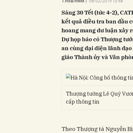
T.Hoa/HNM
|
08/02/2019 10:48
Sáng 30 Tết (tức 4-2), CAT
kết quả điều tra ban đầu 
hoang mang dư luận xảy r
Dự họp báo có Thượng tướ
an cùng đại diện lãnh đạ
giáo Thành ủy và Văn phò
Thượng tướng Lê Quý Vươn
cấp thông tin
Theo Thượng tá Nguyễn Bì