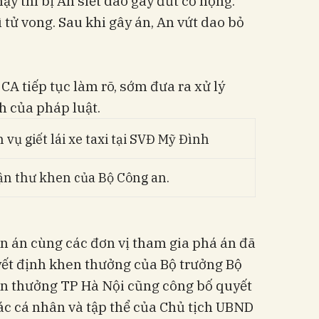
y thì bị An siết dao gây đứt cổ họng.
 tử vong. Sau khi gây án, An vứt dao bỏ
CA tiếp tục làm rõ, sớm đưa ra xử lý
 của pháp luật.
ận thư khen của Bộ Công an.
ên án cùng các đơn vị tham gia phá án đã
ết định khen thưởng của Bộ trưởng Bộ
en thưởng TP Hà Nội cũng công bố quyết
ác cá nhân và tập thể của Chủ tịch UBND