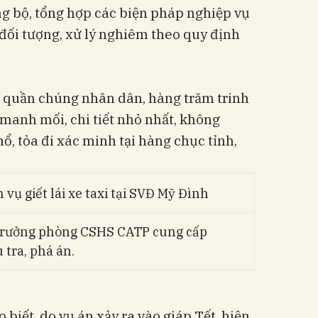
g bộ, tổng hợp các biện pháp nghiệp vụ
t đối tượng, xử lý nghiêm theo quy định
a quần chúng nhân dân, hàng trăm trinh
g manh mối, chi tiết nhỏ nhất, không
ổ, tỏa đi xác minh tại hàng chục tỉnh,
Trưởng phòng CSHS CATP cung cấp
 tra, phá án.
biết, do vụ án xảy ra vào giáp Tết, hiện