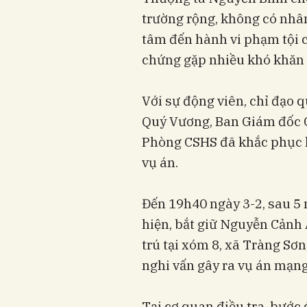
trường rộng, không có nhâ
tâm đến hành vi phạm tội c
chứng gặp nhiều khó khăn
Với sự động viên, chỉ đạo 
Quý Vương, Ban Giám đốc C
Phòng CSHS đã khắc phục k
vụ án.
Đến 19h40 ngày 3-2, sau 5 
hiện, bắt giữ Nguyễn Cảnh
trú tại xóm 8, xã Tràng Sơ
nghi vấn gây ra vụ án mạng 
Tại cơ quan điều tra, bước