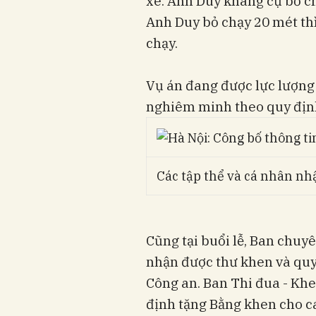
xe. Anh Duy kháng cự bỏ chạ
Anh Duy bỏ chạy 20 mét thì
chạy.
Vụ án đang được lực lượng 
nghiêm minh theo quy định
Các tập thể và cá nhân nh
Cũng tại buổi lễ, Ban chuy
nhận được thư khen và quy
Công an. Ban Thi đua - Kh
định tặng Bằng khen cho c