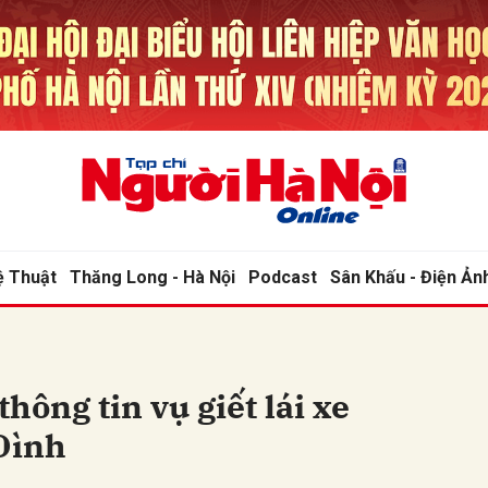
bình luận
ệ Thuật
Thăng Long - Hà Nội
Podcast
Sân Khấu - Điện Ản
Hủy
G
hông tin vụ giết lái xe
 Đình