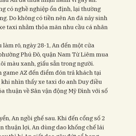
g có nghề nghiệp ổn định, lại thường
ng. Do không có tiền nên An đã nảy sinh
i xe taxi nhằm thỏa mãn nhu cầu cá nhân
u làm rõ, ngày 28-1, An đến một cửa
n phường Phú Đô, quận Nam Từ Liêm mua
ôi màu xanh, giấu sẵn trong người.
n game AZ đến điểm đón trả khách tại
khi nhìn thấy xe taxi do anh Duy điều
ỏa thuận về Sân vận động Mỹ Đình với số
ển, An ngồi ghế sau. Khi đến cổng số 2
ện thuận lợi, An dùng dao khống chế lái