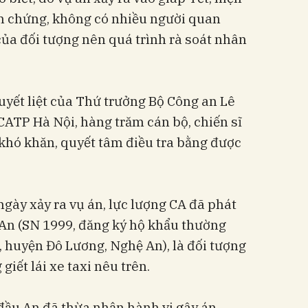
n chứng, không có nhiều người quan
ủa đối tượng nên quá trình rà soát nhân
quyết liệt của Thứ trưởng Bộ Công an Lê
ATP Hà Nội, hàng trăm cán bộ, chiến sĩ
hó khăn, quyết tâm điều tra bằng được
ngày xảy ra vụ án, lực lượng CA đã phát
 An (SN 1999, đăng ký hộ khẩu thường
n, huyện Đô Lương, Nghệ An), là đối tượng
giết lái xe taxi nêu trên.
 đầu An đã thừa nhận hành vi gây án.