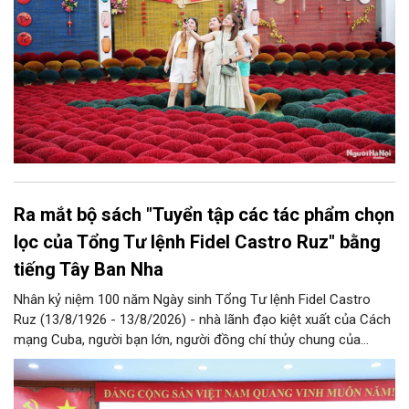
Ra mắt bộ sách "Tuyển tập các tác phẩm chọn
lọc của Tổng Tư lệnh Fidel Castro Ruz" bằng
tiếng Tây Ban Nha
Nhân kỷ niệm 100 năm Ngày sinh Tổng Tư lệnh Fidel Castro
Ruz (13/8/1926 - 13/8/2026) - nhà lãnh đạo kiệt xuất của Cách
mạng Cuba, người bạn lớn, người đồng chí thủy chung của
Đảng, Nhà nước và nhân dân Việt Nam, chiều 5/8, tại Hà Nội,
Nhà xuất bản Chính trị quốc gia Sự thật phối hợp với Ban Tuyên
giáo Trung ương tổ chức Lễ giới thiệu bộ sách “Tuyển tập các