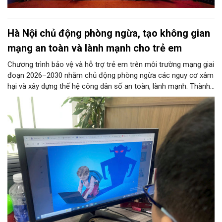
Hà Nội chủ động phòng ngừa, tạo không gian
mạng an toàn và lành mạnh cho trẻ em
Chương trình bảo vệ và hỗ trợ trẻ em trên môi trường mạng giai
đoạn 2026–2030 nhằm chủ động phòng ngừa các nguy cơ xâm
hại và xây dựng thế hệ công dân số an toàn, lành mạnh. Thành
phố đề ra các chỉ tiêu lớn như phổ cập giải pháp an ninh mạng
tại các trường học, ngăn chặn thông tin độc hại từ đường
truyền Internet và hỗ trợ 100% trẻ em bị xâm hại. 11 nhóm
nhiệm vụ trọng tâm được giao cho các sở, ngành thực hiện
đồng bộ, từ hoàn thiện pháp lý, phát triển công nghệ AI, hạ tầng
IPv6 đến truyền thông và hỗ trợ sức khỏe tâm thần. Bên cạnh
đó, chương trình siết chặt trách nhiệm của doanh nghiệp công
nghệ, viễn thông và đơn vị cung cấp trò chơi điện tử trong việc
gỡ bỏ nội dung độc hại và bảo vệ thông tin riêng tư của trẻ.