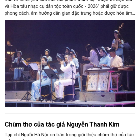
và Hòa tấu nhạc cụ dân tộc toàn quốc - 2026” phải giữ được
phong cách, âm hưởng dân gian đặc trưng hoặc được hòa âm,
phối khí mới trên nền tảng làn điệu âm nhạc truyền thống Việt
Nam, đồng thời phải được trình diễn trực tiếp bằng nhạc cụ dân
tộc.
Chùm thơ của tác giả Nguyễn Thanh Kim
Tạp chí Người Hà Nội xin trân trọng giới thiệu chùm thơ của tác