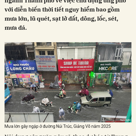
ngành Thành phố về việc chủ động ứng phó
với diễn biến thời tiết nguy hiểm bao gồm
mưa lớn, lũ quét, sạt lở đất, dông, lốc, sét,
mưa đá.
Mưa lớn gây ngập ở đường Núi Trúc, Giảng Võ năm 2025