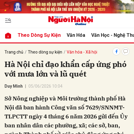
bình luận
Theo Dòng Sự Kiện
Văn Hóa
Văn Học - Nghệ Th
Trang chủ
Theo dòng sự kiện
Văn hóa - Xã hội
Hà Nội chỉ đạo khẩn cấp ứng phó
với mưa lớn và lũ quét
Duy Minh
05/06/2026 10:04
Sở Nông nghiệp và Môi trường thành phố Hà
Hủy
G
Nội đã ban hành Công văn số 7629/SNNMT-
TLPCTT ngày 4 tháng 6 năm 2026 gửi đến Ủy
ban nhân dân các phường, xã; các sở, ban,