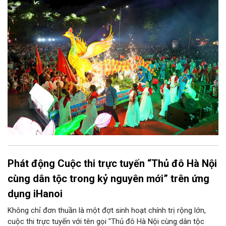
vị và 25 tổ dân phố khẩn trương triển khai, tạo khí thế sôi nổi,
sẵn sàng mang đến cho Nhân dân và du khách một mùa Trung
thu quy mô, đặc sắc và giàu bản sắc văn hóa xứ Đoài.
Phát động Cuộc thi trực tuyến “Thủ đô Hà Nội
cùng dân tộc trong kỷ nguyên mới” trên ứng
dụng iHanoi
Không chỉ đơn thuần là một đợt sinh hoạt chính trị rộng lớn,
cuộc thi trực tuyến với tên gọi "Thủ đô Hà Nội cùng dân tộc