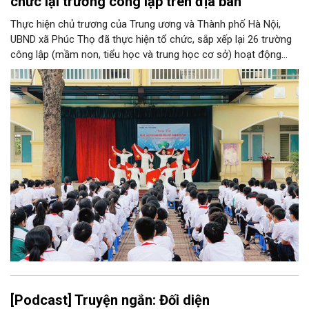
chức lại trường công lập trên địa bàn
Thực hiện chủ trương của Trung ương và Thành phố Hà Nội,
UBND xã Phúc Thọ đã thực hiện tổ chức, sắp xếp lại 26 trường
công lập (mầm non, tiểu học và trung học cơ sở) hoạt động
độc lập thành 11 trường. Sau khi sắp xếp, xã Phúc Thọ giảm 15
đầu mối đơn vị, tỷ lệ tinh gọn đạt 57,69%.
[Podcast] Truyện ngắn: Đối diện