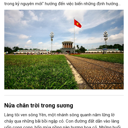
trong kỷ nguyên mới" hướng đến việc biến những định hướng
chiến lược trong Nghị quyết số 02-NQ/TW của Bộ Chính trị
thành niềm tin, thành nhận thức chung của mỗi người dân.
Nửa chân trời trong sương
Làng tôi ven sông Yên, một nhánh sông quanh năm lững lờ
chảy qua những bãi bồi ngập cỏ. Con đường đất dẫn vào làng
uốn cong cong, bốn mùa nồng nàn hương hoa cỏ. Những buổi