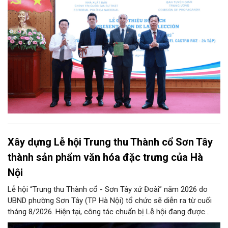
tác phẩm chọn lọc của Tổng Tư lệnh Fidel Castro Ruz” gồm 24
tập bằng tiếng Tây Ban Nha.
Xây dựng Lễ hội Trung thu Thành cổ Sơn Tây
thành sản phẩm văn hóa đặc trưng của Hà
Nội
Lễ hội “Trung thu Thành cổ - Sơn Tây xứ Đoài” năm 2026 do
UBND phường Sơn Tây (TP Hà Nội) tổ chức sẽ diễn ra từ cuối
tháng 8/2026. Hiện tại, công tác chuẩn bị Lễ hội đang được
chính quyền phường Sơn Tây cùng các phòng, ban, ngành, đơn