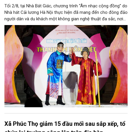
Tối 2/8, tại Nhà Bát Giác, chương trình “Âm nhạc cộng đồng” do
Nhà hát Cải lương Hà Nội thực hiện đã mang đến cho đông đảo
người dân và du khách một không gian nghệ thuật đa sắc, nơi
những làn điệu cải lương, ca cổ, tân cổ và các tiết mục múa
hòa quyện trong không gian của phố đi bộ hồ Hoàn Kiếm. Đặc
biệt, chương trình có sự giao lưu của các nghệ sĩ đến từ
phương Nam, góp phần tạo nên cuộc gặp gỡ nghệ thuật giàu
cảm xúc.
Xã Phúc Thọ giảm 15 đầu mối sau sắp xếp, tổ