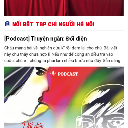
Nổi bật Tạp chí Người Hà Nội
[Podcast] Truyện ngắn: Đối diện
Cháu mang bài về, nghiên cứu kĩ rồi đem lại cho chú. Bài viết
này chú thấy chưa hợp lí. Nếu như để công an điều tra vào
cuộc, chú e… chúng ta phải làm nhiều bước nữa đấy. Sẵn sàng
thì tiếp tục nhé! Chú Minh cầm tập bài viết đưa lại cho Thy. Cô
ngại ngùng đỡ lấy. Đây là lần thứ ba, loạt bài phóng sự của mình
bị Tổng biên tập kêu lên để trả lại...