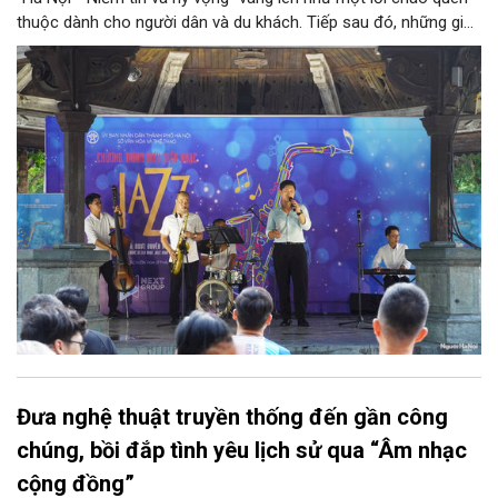
thuộc dành cho người dân và du khách. Tiếp sau đó, những giai
điệu jazz kinh điển của thế giới lần lượt cất lên qua phần biểu
diễn của NSƯT Quyền Văn Minh và các nghệ sĩ Bình Minh Jazz
Club, mở ra một không gian âm nhạc giàu cảm xúc ngay giữa
trung tâm Thủ đô.
Đưa nghệ thuật truyền thống đến gần công
chúng, bồi đắp tình yêu lịch sử qua “Âm nhạc
cộng đồng”