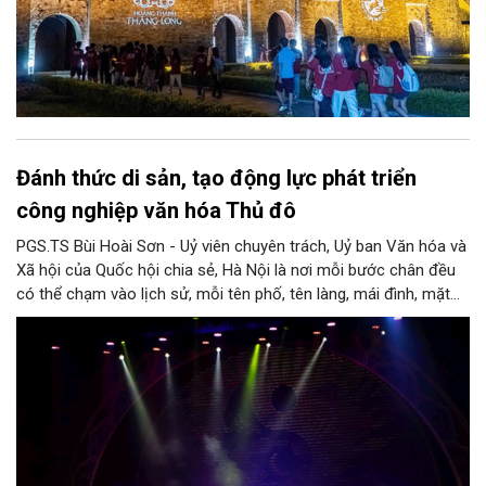
Đánh thức di sản, tạo động lực phát triển
công nghiệp văn hóa Thủ đô
PGS.TS Bùi Hoài Sơn - Uỷ viên chuyên trách, Uỷ ban Văn hóa và
Xã hội của Quốc hội chia sẻ, Hà Nội là nơi mỗi bước chân đều
có thể chạm vào lịch sử, mỗi tên phố, tên làng, mái đình, mặt
hồ, nếp nhà, câu hát, món ăn, làn điệu, nghề thủ công đều có
thể kể một câu chuyện về chiều sâu văn hiến của dân tộc.
Nhưng trong kỷ nguyên mới, câu hỏi đặt ra không chỉ Hà Nội có
bao nhiêu di sản, bao nhiêu văn nghệ sĩ, trí thức, không gian ký
ức, mà là làm thế nào để những giá trị ấy trở thành nguồn lực
phát triển, thành sức mạnh mềm, thành động lực sáng tạo,
thành năng lực cạnh tranh của Thủ đô.