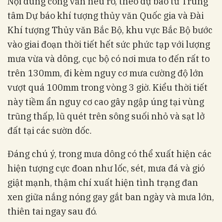
Nội dung công văn nêu rõ, theo dự báo từ Trung
tâm Dự báo khí tượng thủy văn Quốc gia và Đài
Khí tượng Thủy văn Bắc Bộ, khu vực Bắc Bộ bước
vào giai đoạn thời tiết hết sức phức tạp với lượng
mưa vừa và dông, cục bộ có nơi mưa to đến rất to
trên 130mm, đi kèm nguy cơ mưa cường độ lớn
vượt quá 100mm trong vòng 3 giờ. Kiểu thời tiết
này tiềm ẩn nguy cơ cao gây ngập úng tại vùng
trũng thấp, lũ quét trên sông suối nhỏ và sạt lở
đất tại các sườn dốc.
Đáng chú ý, trong mưa dông có thể xuất hiện các
hiện tượng cực đoan như lốc, sét, mưa đá và gió
giật mạnh, thậm chí xuất hiện tình trạng đan
xen giữa nắng nóng gay gắt ban ngày và mưa lớn,
thiên tai ngay sau đó.