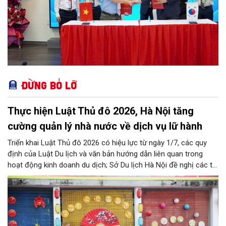
Đừng bỏ lỡ
Thực hiện Luật Thủ đô 2026, Hà Nội tăng
cường quản lý nhà nước về dịch vụ lữ hành
Triển khai Luật Thủ đô 2026 có hiệu lực từ ngày 1/7, các quy
định của Luật Du lịch và văn bản hướng dẫn liên quan trong
hoạt động kinh doanh du dịch; Sở Du lịch Hà Nội đề nghị các tổ
chức, đơn vị, doanh nghiệp kinh doanh dịch vụ lữ hành trên địa
bàn thành phố thực hiện một số nội dung quan trọng. Qua đó
góp phần thực hiện thắng lợi các mục tiêu phát triển du lịch Hà
Nội năm 2026 và giai đoạn tiếp theo.