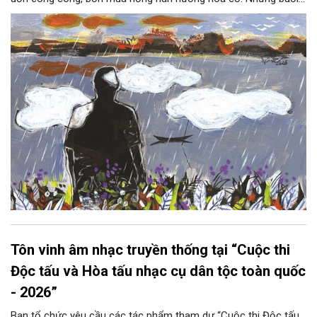
hoàng hôn, khi nắng đã dịu xuống phía cuối sông, đám hoa tím
lại thẫm màu như có ai vừa rắc lên một lớp khói.
Tôn vinh âm nhạc truyền thống tại “Cuộc thi
Độc tấu và Hòa tấu nhạc cụ dân tộc toàn quốc
- 2026”
Ban tổ chức yêu cầu các tác phẩm tham dự “Cuộc thi Độc tấu