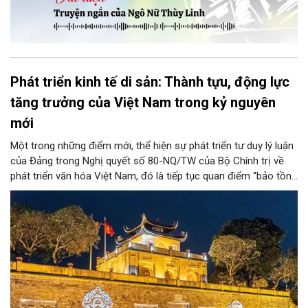
Phát triển kinh tế di sản: Thành tựu, động lực
tăng trưởng của Việt Nam trong kỷ nguyên
mới
Một trong những điểm mới, thể hiện sự phát triển tư duy lý luận
của Đảng trong Nghị quyết số 80-NQ/TW của Bộ Chính trị về
phát triển văn hóa Việt Nam, đó là tiếp tục quan điểm “bảo tồn
và phát huy giá trị di sản văn hóa gắn kết với phát triển kinh tế -
xã hội và du lịch”; đồng thời, nâng lên một tầm cao mới: “phát
triển kinh tế di sản”.