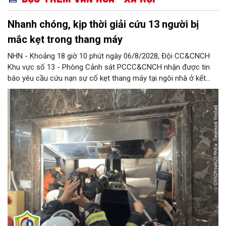
Nhanh chóng, kịp thời giải cứu 13 người bị
mắc kẹt trong thang máy
NHN - Khoảng 18 giờ 10 phút ngày 06/8/2028, Đội CC&CNCH
Khu vực số 13 - Phòng Cảnh sát PCCC&CNCH nhận được tin
báo yêu cầu cứu nạn sự cố kẹt thang máy tại ngôi nhà ở kết
hợp kinh doanh tại địa chỉ số 1C Định Công Thượng, phường
Định Công khiến 13 người (trong đó có 8 cháu nhỏ) bị mắc kẹt.