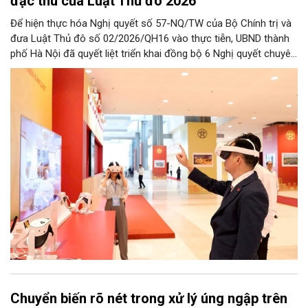
đặc thù của Luật Thủ đô 2026
Để hiện thực hóa Nghị quyết số 57-NQ/TW của Bộ Chính trị và
đưa Luật Thủ đô số 02/2026/QH16 vào thực tiễn, UBND thành
phố Hà Nội đã quyết liệt triển khai đồng bộ 6 Nghị quyết chuyên
đề của HĐND Thành phố. Đợt triển khai này đề ra khung chính
sách cùng hệ thống giải pháp toàn diện nhằm cụ thể hóa các
cơ chế đặc thù, tạo động lực bứt phá cho phát triển khoa học,
công nghệ, đổi mới sáng tạo và chuyển đổi số trên địa bàn Thủ
đô.
Chuyển biến rõ nét trong xử lý úng ngập trên