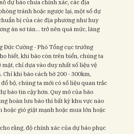
 số dự báo chưa chính xác, các địa
phòng tránh hoặc ngược lại, một số dự
 chuẩn bị của các địa phương như huy
ương án sơ tán… trở nên quá mức, lãng
ng Đức Cường - Phó Tổng cục trưởng
o biết, khi bão còn trên biển, chúng ta
 mặt, chỉ dựa vào duy nhất số liệu vệ
. Chỉ khi bão cách bờ 200 - 300km,
 đổ bộ, chúng ta mới có số liệu quan trắc
dự báo tin cậy hơn. Quy mô của bão
ùng hoàn lưu bão thì bất kỳ khu vực nào
nh hoặc gió giật mạnh hoặc mưa lớn hoặc
ho rằng, độ chính xác của dự báo phục