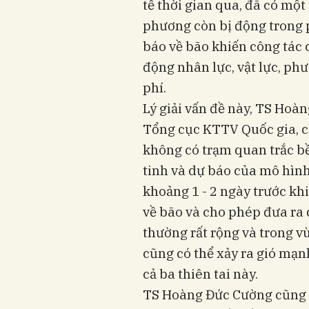
tế thời gian qua, đã có một
phương còn bị động trong 
báo về bão khiến công tác
động nhân lực, vật lực, ph
phí.
Lý giải vấn đề này, TS Hoà
Tổng cục KTTV Quốc gia, ch
không có trạm quan trắc bề
tinh và dự báo của mô hình
khoảng 1 - 2 ngày trước khi
về bão và cho phép đưa ra 
thường rất rộng và trong v
cũng có thể xảy ra gió mạ
cả ba thiên tai này.
TS Hoàng Đức Cường cũng c