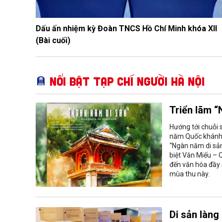
Dấu ấn nhiệm kỳ Đoàn TNCS Hồ Chí Minh khóa XII
(Bài cuối)
Nổi bật Tạp chí Người Hà Nội
Triển lãm “
Hướng tới chuỗi 
năm Quốc khánh 
“Ngàn năm di sản
biệt Văn Miếu – 
đến văn hóa đầy 
mùa thu này.
Di sản làng