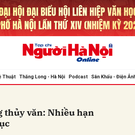
bình luận
ệ Thuật
Thăng Long - Hà Nội
Podcast
Sân Khấu - Điện Ản
Hủy
G
g thủy văn: Nhiều hạn
ục