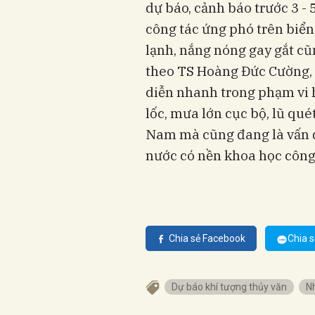
dự báo, cảnh báo trước 3 -
công tác ứng phó trên biển
lạnh, nắng nóng gay gắt cũ
theo TS Hoàng Đức Cường, 
diễn nhanh trong phạm vi h
lốc, mưa lớn cục bộ, lũ quét
Nam mà cũng đang là vấn đề
nước có nền khoa học công 
Chia sẻ Facebook
Chia s
Dự báo khí tượng thủy văn
N