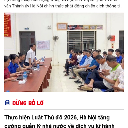
vận Thành ủy Hà Nội chính thức phát động chiến dịch thông tin,
tuyên truyền về Phong trào “Bình dân học vụ số”. Chương trình
không chỉ góp phần tăng tốc thực hiện Nghị quyết số 57-
NQ/TW của Thủ đô, mà còn khơi dậy tinh thần học tập suốt
đời, đưa tri thức và kỹ năng số thấm sâu vào mọi mặt đời sống.
Đây được xem là bước đi chiến lược để hình thành nét văn hóa
học tập mới, hướng tới phát triển toàn diện lực lượng công dân
số, xã hội số và xã hội học tập trên địa bàn thành phố.
Đừng bỏ lỡ
Thực hiện Luật Thủ đô 2026, Hà Nội tăng
cường quản lý nhà nước về dịch vụ lữ hành