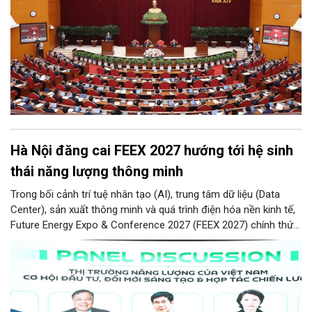
Hà Nội đăng cai FEEX 2027 hướng tới hệ sinh
thái năng lượng thông minh
Trong bối cảnh trí tuệ nhân tạo (AI), trung tâm dữ liệu (Data
Center), sản xuất thông minh và quá trình điện hóa nền kinh tế,
Future Energy Expo & Conference 2027 (FEEX 2027) chính thức
ra mắt với kỳ vọng trở thành nền tảng kết nối, thúc đẩy đầu tư,
đổi mới công nghệ và phát triển hệ sinh thái tại Việt Nam.