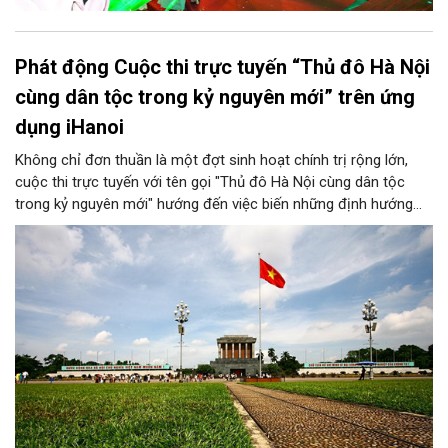
Phát động Cuộc thi trực tuyến “Thủ đô Hà Nội
cùng dân tộc trong kỷ nguyên mới” trên ứng
dụng iHanoi
Không chỉ đơn thuần là một đợt sinh hoạt chính trị rộng lớn,
cuộc thi trực tuyến với tên gọi "Thủ đô Hà Nội cùng dân tộc
trong kỷ nguyên mới" hướng đến việc biến những định hướng
chiến lược trong Nghị quyết số 02-NQ/TW của Bộ Chính trị
thành niềm tin, thành nhận thức chung của mỗi người dân.