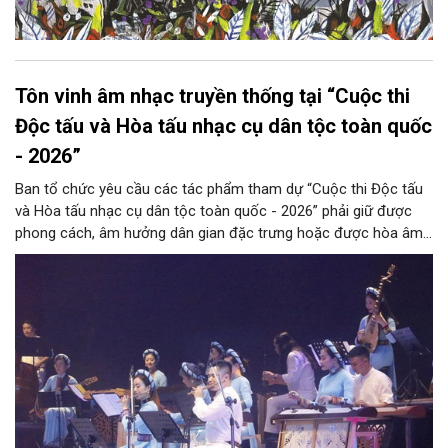
Tôn vinh âm nhạc truyền thống tại “Cuộc thi
Độc tấu và Hòa tấu nhạc cụ dân tộc toàn quốc
- 2026”
Ban tổ chức yêu cầu các tác phẩm tham dự “Cuộc thi Độc tấu
và Hòa tấu nhạc cụ dân tộc toàn quốc - 2026” phải giữ được
phong cách, âm hưởng dân gian đặc trưng hoặc được hòa âm,
phối khí mới trên nền tảng làn điệu âm nhạc truyền thống Việt
Nam, đồng thời phải được trình diễn trực tiếp bằng nhạc cụ dân
tộc.