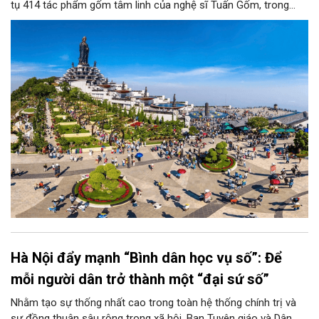
tụ 414 tác phẩm gốm tâm linh của nghệ sĩ Tuấn Gốm, trong
không gian nghệ thuật sắp đặt nghệ thuật trên đỉnh núi quy mô
lớn nhất Việt Nam.
Hà Nội đẩy mạnh “Bình dân học vụ số”: Để
mỗi người dân trở thành một “đại sứ số”
Nhằm tạo sự thống nhất cao trong toàn hệ thống chính trị và
sự đồng thuận sâu rộng trong xã hội, Ban Tuyên giáo và Dân