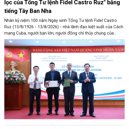
lọc của Tổng Tư lệnh Fidel Castro Ruz" bằng
tiếng Tây Ban Nha
Nhân kỷ niệm 100 năm Ngày sinh Tổng Tư lệnh Fidel Castro
Ruz (13/8/1926 - 13/8/2026) - nhà lãnh đạo kiệt xuất của Cách
mạng Cuba, người bạn lớn, người đồng chí thủy chung của
Đảng, Nhà nước và nhân dân Việt Nam, chiều 5/8, tại Hà Nội,
Nhà xuất bản Chính trị quốc gia Sự thật phối hợp với Ban Tuyên
giáo Trung ương tổ chức Lễ giới thiệu bộ sách “Tuyển tập các
tác phẩm chọn lọc của Tổng Tư lệnh Fidel Castro Ruz” gồm 24
tập bằng tiếng Tây Ban Nha.