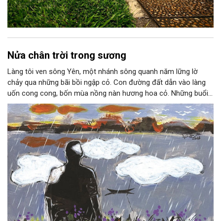
Nửa chân trời trong sương
Làng tôi ven sông Yên, một nhánh sông quanh năm lững lờ
chảy qua những bãi bồi ngập cỏ. Con đường đất dẫn vào làng
uốn cong cong, bốn mùa nồng nàn hương hoa cỏ. Những buổi
hoàng hôn, khi nắng đã dịu xuống phía cuối sông, đám hoa tím
lại thẫm màu như có ai vừa rắc lên một lớp khói.