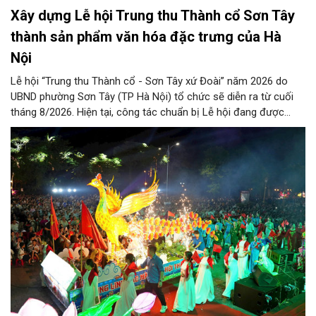
Xây dựng Lễ hội Trung thu Thành cổ Sơn Tây
thành sản phẩm văn hóa đặc trưng của Hà
Nội
Lễ hội “Trung thu Thành cổ - Sơn Tây xứ Đoài” năm 2026 do
UBND phường Sơn Tây (TP Hà Nội) tổ chức sẽ diễn ra từ cuối
tháng 8/2026. Hiện tại, công tác chuẩn bị Lễ hội đang được
chính quyền phường Sơn Tây cùng các phòng, ban, ngành, đơn
vị và 25 tổ dân phố khẩn trương triển khai, tạo khí thế sôi nổi,
sẵn sàng mang đến cho Nhân dân và du khách một mùa Trung
thu quy mô, đặc sắc và giàu bản sắc văn hóa xứ Đoài.