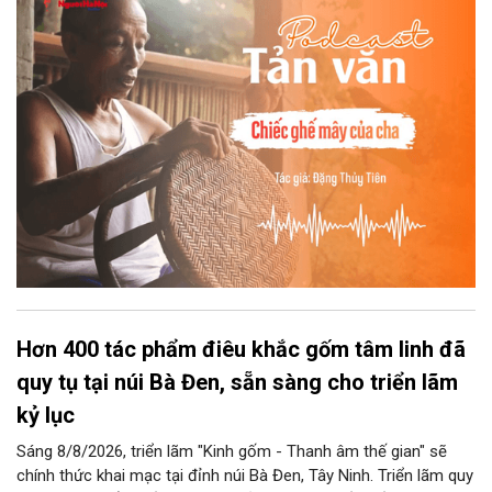
ra âm thanh kin kít chịu đựng sức nặng cơ thể con người theo
những điệu cười khúc khích.
Hơn 400 tác phẩm điêu khắc gốm tâm linh đã
quy tụ tại núi Bà Đen, sẵn sàng cho triển lãm
kỷ lục
Sáng 8/8/2026, triển lãm "Kinh gốm - Thanh âm thế gian" sẽ
chính thức khai mạc tại đỉnh núi Bà Đen, Tây Ninh. Triển lãm quy