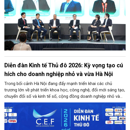
Diễn đàn Kinh tế Thủ đô 2026: Kỳ vọng tạo cú
hích cho doanh nghiệp nhỏ và vừa Hà Nội
Trong bối cảnh Hà Nội đang đẩy mạnh triển khai các chủ
trương lớn về phát triển khoa học, công nghệ, đổi mới sáng tạo,
chuyển đổi số và kinh tế số, cộng đồng doanh nghiệp nhỏ và
vừa trên địa bàn Thủ đô đứng trước cả cơ hội lẫn thách thức
chưa từng có. Diễn đàn Kinh tế Thủ đô năm 2026 là sự kiện
được kỳ vọng sẽ trở thành cầu nối thiết thực, đưa chính sách,
công nghệ và nguồn lực đến gần hơn với doanh nghiệp.