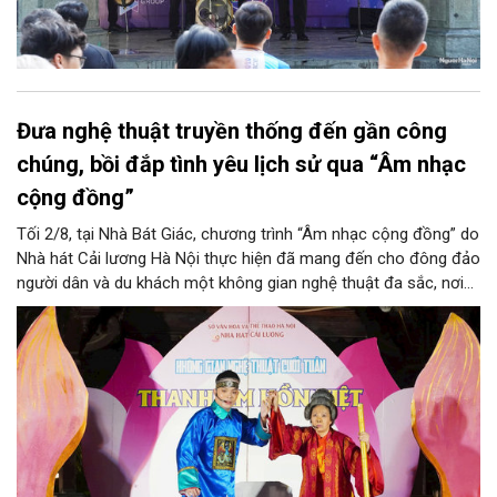
Đưa nghệ thuật truyền thống đến gần công
chúng, bồi đắp tình yêu lịch sử qua “Âm nhạc
cộng đồng”
Tối 2/8, tại Nhà Bát Giác, chương trình “Âm nhạc cộng đồng” do
Nhà hát Cải lương Hà Nội thực hiện đã mang đến cho đông đảo
người dân và du khách một không gian nghệ thuật đa sắc, nơi
những làn điệu cải lương, ca cổ, tân cổ và các tiết mục múa
hòa quyện trong không gian của phố đi bộ hồ Hoàn Kiếm. Đặc
biệt, chương trình có sự giao lưu của các nghệ sĩ đến từ
phương Nam, góp phần tạo nên cuộc gặp gỡ nghệ thuật giàu
cảm xúc.