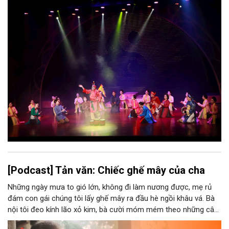
thể kể một câu chuyện về chiều sâu văn hiến của dân tộc.
Nhưng trong kỷ nguyên mới, câu hỏi đặt ra không chỉ Hà Nội có
bao nhiêu di sản, bao nhiêu văn nghệ sĩ, trí thức, không gian ký
ức, mà là làm thế nào để những giá trị ấy trở thành nguồn lực
phát triển, thành sức mạnh mềm, thành động lực sáng tạo,
thành năng lực cạnh tranh của Thủ đô.
[Podcast] Tản văn: Chiếc ghế mây của cha
Những ngày mưa to gió lớn, không đi làm nương được, mẹ rủ
đám con gái chúng tôi lấy ghế mây ra đầu hè ngồi khâu vá. Bà
nội tôi đeo kính lão xỏ kim, bà cười móm mém theo những câu
chuyện kể tếu táo của đám trẻ chúng tôi. Chiếc ghế mây phát