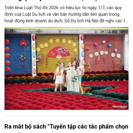
Triển khai Luật Thủ đô 2026 có hiệu lực từ ngày 1/7, các quy
định của Luật Du lịch và văn bản hướng dẫn liên quan trong
hoạt động kinh doanh du dịch; Sở Du lịch Hà Nội đề nghị các tổ
chức, đơn vị, doanh nghiệp kinh doanh dịch vụ lữ hành trên địa
bàn thành phố thực hiện một số nội dung quan trọng. Qua đó
góp phần thực hiện thắng lợi các mục tiêu phát triển du lịch Hà
Nội năm 2026 và giai đoạn tiếp theo.
Ra mắt bộ sách "Tuyển tập các tác phẩm chọn