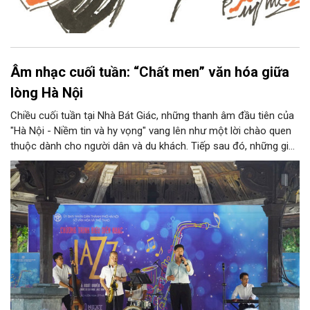
Âm nhạc cuối tuần: “Chất men” văn hóa giữa
lòng Hà Nội
Chiều cuối tuần tại Nhà Bát Giác, những thanh âm đầu tiên của
"Hà Nội - Niềm tin và hy vọng" vang lên như một lời chào quen
thuộc dành cho người dân và du khách. Tiếp sau đó, những giai
điệu jazz kinh điển của thế giới lần lượt cất lên qua phần biểu
diễn của NSƯT Quyền Văn Minh và các nghệ sĩ Bình Minh Jazz
Club, mở ra một không gian âm nhạc giàu cảm xúc ngay giữa
trung tâm Thủ đô.