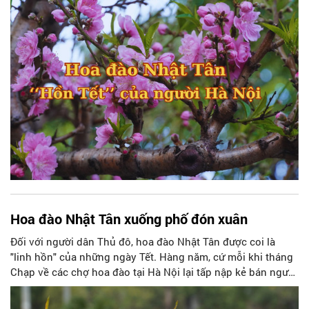
lại ngập tràn sắc thắm của hoa đào Nhật Tân. Ấy là lúc Tết
cổ truyền của dân tộc đã đến và một mùa Xuân mới đang
về…
Hoa đào Nhật Tân xuống phố đón xuân
Đối với người dân Thủ đô, hoa đào Nhật Tân được coi là
"linh hồn" của những ngày Tết. Hàng năm, cứ mỗi khi tháng
Chạp về các chợ hoa đào tại Hà Nội lại tấp nập kẻ bán người
mua. Nằm ngay sát “thủ phủ” của làng đào Nhật Tân, chợ
hoa đào trên đường Võ Chí Công (phía phường Xuân La,