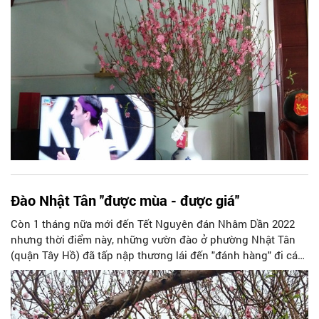
Đào Nhật Tân ''được mùa - được giá''
Còn 1 tháng nữa mới đến Tết Nguyên đán Nhâm Dần 2022
nhưng thời điểm này, những vườn đào ở phường Nhật Tân
(quận Tây Hồ) đã tấp nập thương lái đến "đánh hàng" đi các
tỉnh. Vượt qua vô vàn khó khăn bởi dịch Covid-19, nhờ thời
tiết tương đối thuận lợi, cây hoa đào phát triển "như ý
muốn". Tính đến thời điểm này, đào xuất vườn "được giá"
khiến người trồng đào Nhật Tân rất phấn khởi...