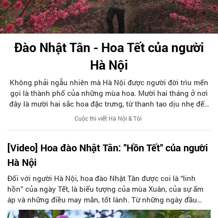
Đào Nhật Tân - Hoa Tết của người
Hà Nội
Không phải ngẫu nhiên mà Hà Nội được người đời trìu mến
gọi là thành phố của những mùa hoa. Mười hai tháng ở nơi
đây là mười hai sắc hoa đặc trưng, từ thanh tao dịu nhẹ đến
rực rỡ nồng nàn. Chúng luân phiên tô điểm cho từng tuyến
Cuộc thi viết Hà Nội & Tôi
phố, biến những con đường ở đất kinh kỳ vốn trầm mặc, rêu
phong trở thành những bức tranh tuyệt sắc, sống động,
[Video] Hoa đào Nhật Tân: ''Hồn Tết'' của người
khiến cho lòng người không khỏi xốn xang, say đắm.
Hà Nội
Đối với người Hà Nội, hoa đào Nhật Tân được coi là “linh
hồn” của ngày Tết, là biểu tượng của mùa Xuân, của sự ấm
áp và những điều may mắn, tốt lành. Từ những ngày đầu
tháng Chạp, khắp các khu chợ hoa truyền thống của Hà Nội