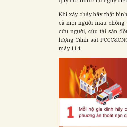
quy mô, tính chất nguy hiể
Khi xảy cháy hãy thật bình
cả mọi người mau chóng d
cứu người, cứu tài sản đồ
lượng Cảnh sát PCCC&CN
máy 114.