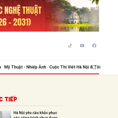
h
Mỹ Thuật - Nhiếp Ảnh
Cuộc Thi Viết Hà Nội & Tôi
ửi
c tiếp
Hà Nội yêu cầu khắc phục
các công trình chưa được