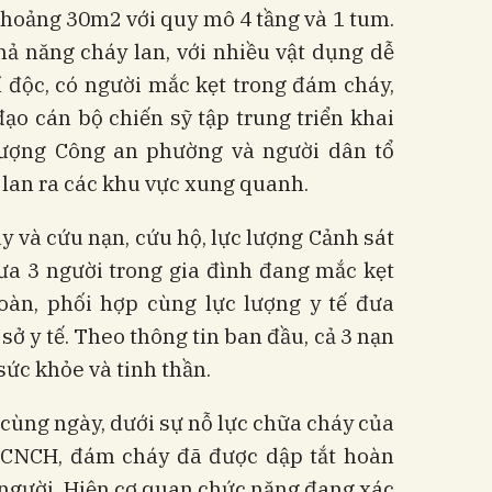
khoảng 30m2 với quy mô 4 tầng và 1 tum.
ả năng cháy lan, với nhiều vật dụng dễ
í độc, có người mắc kẹt trong đám cháy,
ạo cán bộ chiến sỹ tập trung triển khai
lượng Công an phường và người dân tổ
 lan ra các khu vực xung quanh.
y và cứu nạn, cứu hộ, lực lượng Cảnh sát
a 3 người trong gia đình đang mắc kẹt
oàn, phối hợp cùng lực lượng y tế đưa
 sở y tế. Theo thông tin ban đầu, cả 3 nạn
sức khỏe và tinh thần.
cùng ngày, dưới sự nỗ lực chữa cháy của
&CNCH, đám cháy đã được dập tắt hoàn
ề người. Hiện cơ quan chức năng đang xác