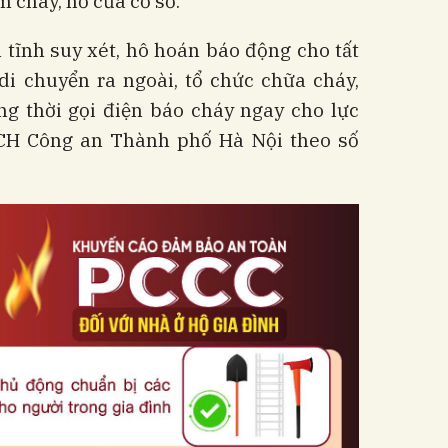
m cháy, nổ của cơ sở.
 tĩnh suy xét, hô hoán báo động cho tất
i chuyển ra ngoài, tổ chức chữa cháy,
ng thời gọi điện báo cháy ngay cho lực
CH Công an Thành phố Hà Nội theo số