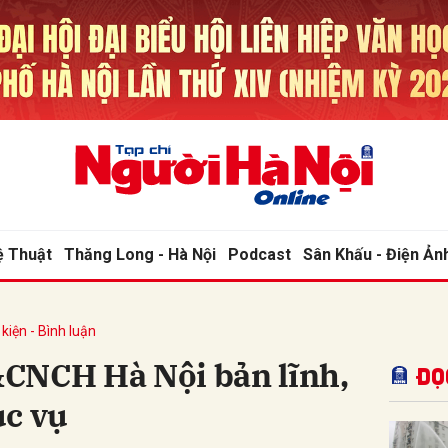
bình luận
ệ Thuật
Thăng Long - Hà Nội
Podcast
Sân Khấu - Điện Ản
kiện - Bình luận
Hủy
G
CNCH Hà Nội bản lĩnh,
Đọ
ục vụ