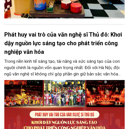
Phát huy vai trò của văn nghệ sĩ Thủ đô: Khơi
dậy nguồn lực sáng tạo cho phát triển công
nghiệp văn hóa
Trong nền kinh tế sáng tạo, tài năng và sức sáng tạo của con
người chính là nguồn vốn quan trọng nhất. Đối với Hà Nội, đội
ngũ văn nghệ sĩ không chỉ góp phần gìn giữ bản sắc văn hóa
mà còn giữ vai trò trung tâm trong quá trình hình thành các sản
phẩm công nghiệp văn hóa có giá trị. Khơi dậy, phát huy và tạo
điều kiện để nguồn lực sáng tạo ấy phát triển sẽ là “chìa khóa”
để Hà Nội khai thác hiệu quả tiềm năng văn hóa, nâng cao năng
lực cạnh tranh và khẳng định vị thế của một trung tâm sáng tạo
trong kỷ nguyên mới.