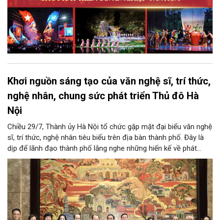
Khơi nguồn sáng tạo của văn nghệ sĩ, trí thức,
nghệ nhân, chung sức phát triển Thủ đô Hà
Nội
Chiều 29/7, Thành ủy Hà Nội tổ chức gặp mặt đại biểu văn nghệ
sĩ, trí thức, nghệ nhân tiêu biểu trên địa bàn thành phố. Đây là
dịp để lãnh đạo thành phố lắng nghe những hiến kế về phát
triển khoa học công nghệ, đổi mới sáng tạo, công nghiệp văn
hóa và phát huy nguồn lực con người, góp phần tạo động lực
mới cho sự phát triển nhanh, bền vững của Thủ đô.