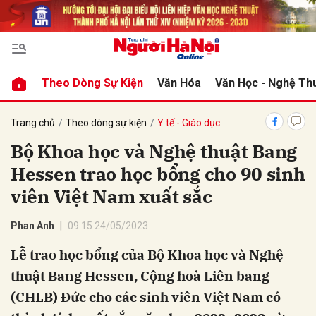
bình luận
Theo Dòng Sự Kiện
Văn Hóa
Văn Học - Nghệ Th
Trang chủ
Theo dòng sự kiện
Y tế - Giáo dục
Bộ Khoa học và Nghệ thuật Bang
Hessen trao học bổng cho 90 sinh
viên Việt Nam xuất sắc
Phan Anh
09:15 24/05/2023
Hủy
G
Lễ trao học bổng của Bộ Khoa học và Nghệ
thuật Bang Hessen, Cộng hoà Liên bang
(CHLB) Đức cho các sinh viên Việt Nam có