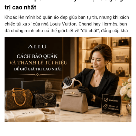
trị cao nhất
Khoác lên mình bộ quần áo đẹp giúp bạn tự tin, nhưng khi xách
chiếc túi xa xỉ của nhà Louis Vuitton, Chanel hay Hermès, bạn
đã chứng minh cho cả thế giới biết về “độ chất”, đẳng cấp khác
biệt và gu thẩm mỹ tinh tế của người chủ sở hữu. Nếu bạn
muốn giữ những chiếc túi này mới nguyên như vừa bóc tem hay
đôi khi cần thanh lý cho các cửa hàng với giá cao thì đừng bỏ
qua cách bảo quản chính xác nhất dưới đây nhé.