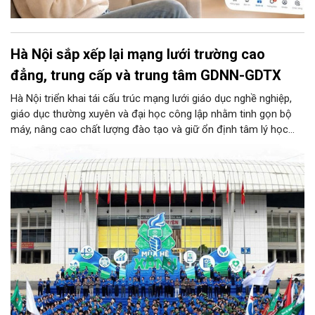
Hà Nội sắp xếp lại mạng lưới trường cao
đẳng, trung cấp và trung tâm GDNN-GDTX
Hà Nội triển khai tái cấu trúc mạng lưới giáo dục nghề nghiệp,
giáo dục thường xuyên và đại học công lập nhằm tinh gọn bộ
máy, nâng cao chất lượng đào tạo và giữ ổn định tâm lý học
sinh. Theo đó, 19 trường cao đẳng, trung cấp thành 8 trường
cao đẳng và 2 trường trung cấp; hợp nhất 29 trung tâm GDNN-
GDTX theo các cực phát triển địa lý thành 14 trung tâm; đồng
thời giữ nguyên Trường Đại học Thủ đô Hà Nội để tập trung đầu
tư phát triển. Toàn bộ công tác sắp xếp, sáp nhập được yêu
cầu hoàn thành trước ngày 25/8/2026.