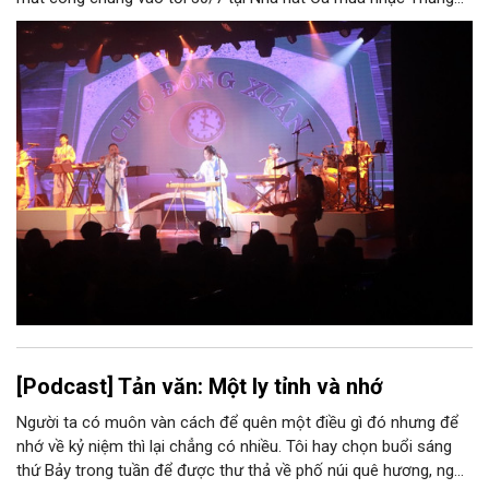
Long (số 31 - 33 phố Lương Văn Can, phường Hoàn Kiếm).
[Podcast] Tản văn: Một ly tỉnh và nhớ
Người ta có muôn vàn cách để quên một điều gì đó nhưng để
nhớ về kỷ niệm thì lại chẳng có nhiều. Tôi hay chọn buổi sáng
thứ Bảy trong tuần để được thư thả về phố núi quê hương, ngồi