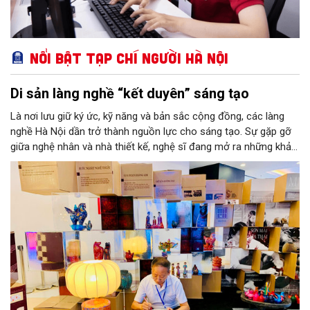
Nổi bật Tạp chí Người Hà Nội
Di sản làng nghề “kết duyên” sáng tạo
Là nơi lưu giữ ký ức, kỹ năng và bản sắc cộng đồng, các làng
nghề Hà Nội dần trở thành nguồn lực cho sáng tạo. Sự gặp gỡ
giữa nghệ nhân và nhà thiết kế, nghệ sĩ đang mở ra những khả
năng phát triển mới cho thủ công đương đại trên nền tảng di
sản. Từ những cuộc “kết duyên” đầy cảm hứng ấy, Hà Nội đang
khơi thông mạch ngầm của hệ sinh thái thủ công, biến vốn cổ
thành động lực bền vững cho tương lai.