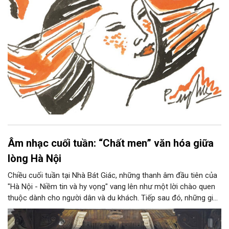
Âm nhạc cuối tuần: “Chất men” văn hóa giữa
lòng Hà Nội
Chiều cuối tuần tại Nhà Bát Giác, những thanh âm đầu tiên của
"Hà Nội - Niềm tin và hy vọng" vang lên như một lời chào quen
thuộc dành cho người dân và du khách. Tiếp sau đó, những giai
điệu jazz kinh điển của thế giới lần lượt cất lên qua phần biểu
diễn của NSƯT Quyền Văn Minh và các nghệ sĩ Bình Minh Jazz