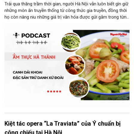
Trải qua thăng trầm thời gian, người Hà Nội vẫn luôn biết gìn giữ
những món ăn truyền thống từ công thức gia truyền, đồng thời
họ còn nâng niu những giá trị văn hóa được gửi gắm trong từng
món ăn, từ cách chọn nguyên liệu, chế biến đến cách thưởng
thức. Và canh dải khoai là một món ăn như thế.
Kiệt tác opera “La Traviata” của Ý chuẩn bị
công chiếu tại Hà Nội