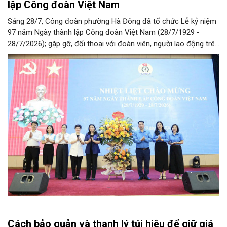
lập Công đoàn Việt Nam
Sáng 28/7, Công đoàn phường Hà Đông đã tổ chức Lễ kỷ niệm
97 năm Ngày thành lập Công đoàn Việt Nam (28/7/1929 -
28/7/2026); gặp gỡ, đối thoại với đoàn viên, người lao động trên
địa bàn và Công bố Quyết định thành lập Công đoàn cơ sở trên
địa bàn.
Cách bảo quản và thanh lý túi hiệu để giữ giá