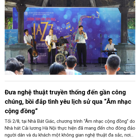
Club, mở ra một không gian âm nhạc giàu cảm xúc ngay giữa
trung tâm Thủ đô.
Đưa nghệ thuật truyền thống đến gần công
chúng, bồi đắp tình yêu lịch sử qua “Âm nhạc
cộng đồng”
Tối 2/8, tại Nhà Bát Giác, chương trình “Âm nhạc cộng đồng” do
Nhà hát Cải lương Hà Nội thực hiện đã mang đến cho đông đảo
người dân và du khách một không gian nghệ thuật đa sắc, nơi