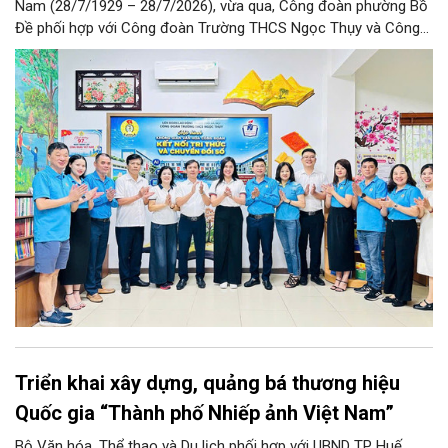
Nam (28/7/1929 – 28/7/2026), vừa qua, Công đoàn phường Bồ
Đề phối hợp với Công đoàn Trường THCS Ngọc Thụy và Công
đoàn Trường Tiểu học Ái Mộ B tổ chức Lễ ra mắt Mô hình
“Không gian văn hóa công đoàn”.
Triển khai xây dựng, quảng bá thương hiệu
Quốc gia “Thành phố Nhiếp ảnh Việt Nam”
Bộ Văn hóa, Thể thao và Du lịch phối hợp với UBND TP Huế