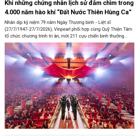
Khi những chứng nhân lịch sử đắm chìm trong
4.000 năm hào khí “Đất Nước Thiên Hùng Ca”
Nhân dịp kỷ niệm 79 năm Ngày Thương binh - Liệt sĩ
(27/7/1947-27/7/2026), Vinpearl phối hợp cùng Quỹ Thiện Tâm
tổ chức chương trình tri ân, mời 211 cựu chiến binh thưởng
thức show diễn “Đất Nước Thiên Hùng Ca” tại Vinpearl Theatre
Ocean City. Phản hồi xúc động của chính những người từng đi
qua chiến tranh đã góp phần khẳng định ý nghĩa nhân văn và
giá trị lan tỏa của tác phẩm nghệ thuật lấy cảm hứng từ hơn
4.000 năm lịch sử, văn hóa và bản sắc Việt Nam.