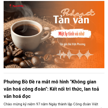
đợi giọt đắng của đất đai, mưa nắng điểm từng nhịp xuống
chiếc ly sứ như đợi thời gian mở cánh cửa diệu kì của mình.
Phường Bồ Đề ra mắt mô hình "Không gian
văn hoá công đoàn": Kết nối tri thức, lan toả
văn hoá đọc
Chào mừng kỷ niệm 97 năm Ngày thành lập Công đoàn Việt