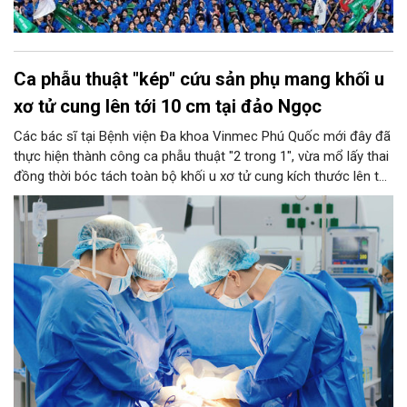
Ca phẫu thuật "kép" cứu sản phụ mang khối u
xơ tử cung lên tới 10 cm tại đảo Ngọc
Các bác sĩ tại Bệnh viện Đa khoa Vinmec Phú Quốc mới đây đã
thực hiện thành công ca phẫu thuật "2 trong 1", vừa mổ lấy thai
đồng thời bóc tách toàn bộ khối u xơ tử cung kích thước lên tới
10 cm cho một sản phụ. Thành công này tiếp tục khẳng định
năng lực làm chủ các kỹ thuật sản khoa chuyên sâu ngay tại
tuyến đảo, thay vì phải chuyển tuyến vào đất liền như trước đây.