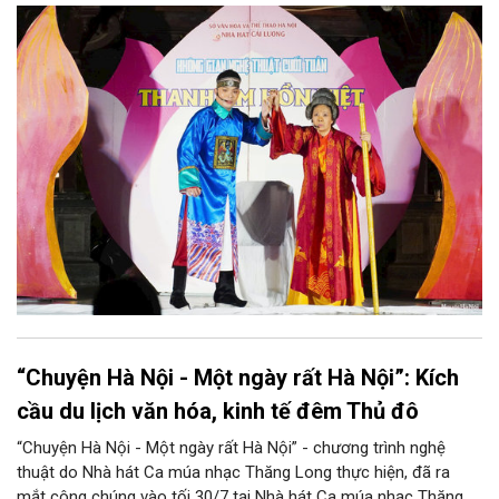
những làn điệu cải lương, ca cổ, tân cổ và các tiết mục múa
hòa quyện trong không gian của phố đi bộ hồ Hoàn Kiếm. Đặc
biệt, chương trình có sự giao lưu của các nghệ sĩ đến từ
phương Nam, góp phần tạo nên cuộc gặp gỡ nghệ thuật giàu
cảm xúc.
“Chuyện Hà Nội - Một ngày rất Hà Nội”: Kích
cầu du lịch văn hóa, kinh tế đêm Thủ đô
“Chuyện Hà Nội - Một ngày rất Hà Nội” - chương trình nghệ
thuật do Nhà hát Ca múa nhạc Thăng Long thực hiện, đã ra
mắt công chúng vào tối 30/7 tại Nhà hát Ca múa nhạc Thăng