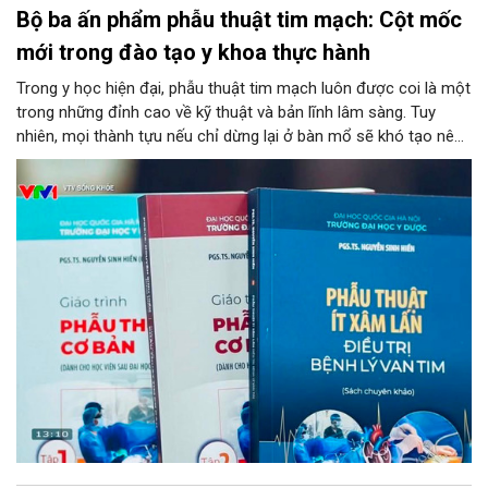
Bộ ba ấn phẩm phẫu thuật tim mạch: Cột mốc
mới trong đào tạo y khoa thực hành
Trong y học hiện đại, phẫu thuật tim mạch luôn được coi là một
trong những đỉnh cao về kỹ thuật và bản lĩnh lâm sàng. Tuy
nhiên, mọi thành tựu nếu chỉ dừng lại ở bàn mổ sẽ khó tạo nên
tính bền vững cho nền y tế chung. Chuyển hóa những kinh
nghiệm từ thực tiễn thành nguồn tri thức học thuật bài bản,
chuẩn hóa chính là chìa khóa then chốt để đào tạo thế hệ kế
thừa. Mới đây, bước tiến ấy đã được cụ thể hóa bằng sự ra mắt
của bộ ba ấn phẩm y học chuyên ngành do PGS.TS. Nguyễn
Sinh Hiền – Giám đốc Bệnh viện Tim Hà Nội chủ biên, đánh dấu
một cột mốc quan trọng trong công tác nghiên cứu, đào tạo và
chuyển giao công nghệ phẫu thuật tim tại Việt Nam.