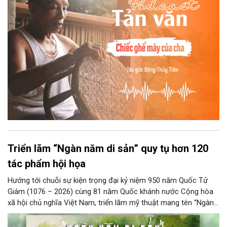
những điệu cười khúc khích.
Triển lãm “Ngàn năm di sản” quy tụ hơn 120
tác phẩm hội họa
Hướng tới chuỗi sự kiện trọng đại kỷ niệm 950 năm Quốc Tử
Giám (1076 – 2026) cùng 81 năm Quốc khánh nước Cộng hòa
xã hội chủ nghĩa Việt Nam, triển lãm mỹ thuật mang tên “Ngàn
năm di sản” sẽ chính thức khai mạc vào ngày 8/8 tại Nhà Thái
Học, Di tích Quốc gia đặc biệt Văn Miếu – Quốc Tử Giám. Sự