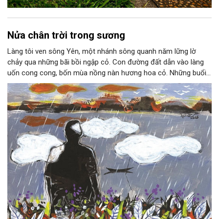
Nửa chân trời trong sương
Làng tôi ven sông Yên, một nhánh sông quanh năm lững lờ
chảy qua những bãi bồi ngập cỏ. Con đường đất dẫn vào làng
uốn cong cong, bốn mùa nồng nàn hương hoa cỏ. Những buổi
hoàng hôn, khi nắng đã dịu xuống phía cuối sông, đám hoa tím
lại thẫm màu như có ai vừa rắc lên một lớp khói.