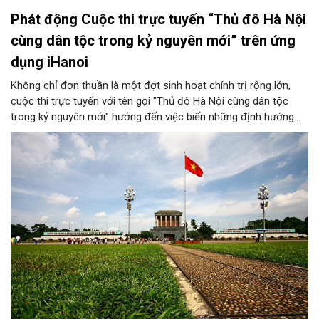
Phát động Cuộc thi trực tuyến “Thủ đô Hà Nội
cùng dân tộc trong kỷ nguyên mới” trên ứng
dụng iHanoi
Không chỉ đơn thuần là một đợt sinh hoạt chính trị rộng lớn,
cuộc thi trực tuyến với tên gọi "Thủ đô Hà Nội cùng dân tộc
trong kỷ nguyên mới" hướng đến việc biến những định hướng
chiến lược trong Nghị quyết số 02-NQ/TW của Bộ Chính trị
thành niềm tin, thành nhận thức chung của mỗi người dân.