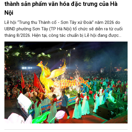
thành sản phẩm văn hóa đặc trưng của Hà
Nội
Lễ hội “Trung thu Thành cổ - Sơn Tây xứ Đoài” năm 2026 do
UBND phường Sơn Tây (TP Hà Nội) tổ chức sẽ diễn ra từ cuối
tháng 8/2026. Hiện tại, công tác chuẩn bị Lễ hội đang được
chính quyền phường Sơn Tây cùng các phòng, ban, ngành, đơn
vị và 25 tổ dân phố khẩn trương triển khai, tạo khí thế sôi nổi,
sẵn sàng mang đến cho Nhân dân và du khách một mùa Trung
thu quy mô, đặc sắc và giàu bản sắc văn hóa xứ Đoài.