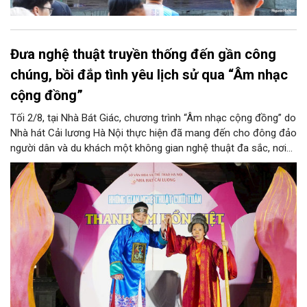
Đưa nghệ thuật truyền thống đến gần công
chúng, bồi đắp tình yêu lịch sử qua “Âm nhạc
cộng đồng”
Tối 2/8, tại Nhà Bát Giác, chương trình “Âm nhạc cộng đồng” do
Nhà hát Cải lương Hà Nội thực hiện đã mang đến cho đông đảo
người dân và du khách một không gian nghệ thuật đa sắc, nơi
những làn điệu cải lương, ca cổ, tân cổ và các tiết mục múa
hòa quyện trong không gian của phố đi bộ hồ Hoàn Kiếm. Đặc
biệt, chương trình có sự giao lưu của các nghệ sĩ đến từ
phương Nam, góp phần tạo nên cuộc gặp gỡ nghệ thuật giàu
cảm xúc.