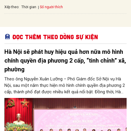
Xếp theo:
Số người thích
Thời gian
Đọc thêm Theo dòng sự kiện
Hà Nội sẽ phát huy hiệu quả hơn nữa mô hình
chính quyền địa phương 2 cấp, “tinh chỉnh” xã,
phường
Theo ông Nguyễn Xuân Lưỡng – Phó Giám đốc Sở Nội vụ Hà
Nội, sau một năm thực hiện mô hình chính quyền địa phương 2
cấp, thành phố đạt được nhiều kết quả nổi bật. Đồng thời, Hà
Nội đang nghiên cứu, thực hiện đúng tinh thần chỉ đạo của
Trung ương để tiếp tục tinh chỉnh xã, phường, đảm bảo mô hình
chính quyền địa phương 2 cấp của Hà Nội phát huy hiệu quả
hơn nữa trong giai đoạn mới.