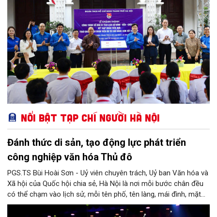
Nổi bật Tạp chí Người Hà Nội
Đánh thức di sản, tạo động lực phát triển
công nghiệp văn hóa Thủ đô
PGS.TS Bùi Hoài Sơn - Uỷ viên chuyên trách, Uỷ ban Văn hóa và
Xã hội của Quốc hội chia sẻ, Hà Nội là nơi mỗi bước chân đều
có thể chạm vào lịch sử, mỗi tên phố, tên làng, mái đình, mặt
hồ, nếp nhà, câu hát, món ăn, làn điệu, nghề thủ công đều có
thể kể một câu chuyện về chiều sâu văn hiến của dân tộc.