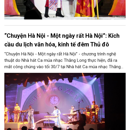
“Chuyện Hà Nội - Một ngày rất Hà Nội”: Kích
cầu du lịch văn hóa, kinh tế đêm Thủ đô
“Chuyện Hà Nội - Một ngày rất Hà Nội” - chương trình nghệ
thuật do Nhà hát Ca múa nhạc Thăng Long thực hiện, đã ra
mắt công chúng vào tối 30/7 tại Nhà hát Ca múa nhạc Thăng
Long (số 31 - 33 phố Lương Văn Can, phường Hoàn Kiếm).