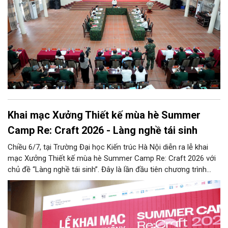
Khai mạc Xưởng Thiết kế mùa hè Summer
Camp Re: Craft 2026 - Làng nghề tái sinh
Chiều 6/7, tại Trường Đại học Kiến trúc Hà Nội diễn ra lễ khai
mạc Xưởng Thiết kế mùa hè Summer Camp Re: Craft 2026 với
chủ đề “Làng nghề tái sinh”. Đây là lần đầu tiên chương trình
được tổ chức tại khu vực phía Bắc, tiếp nối thành công của bốn
mùa tổ chức trước đó (2022 - 2025) tại khu vực phía Nam.