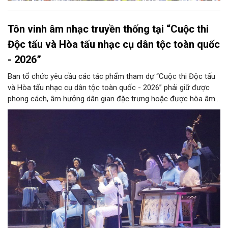
Tôn vinh âm nhạc truyền thống tại “Cuộc thi
Độc tấu và Hòa tấu nhạc cụ dân tộc toàn quốc
- 2026”
Ban tổ chức yêu cầu các tác phẩm tham dự “Cuộc thi Độc tấu
và Hòa tấu nhạc cụ dân tộc toàn quốc - 2026” phải giữ được
phong cách, âm hưởng dân gian đặc trưng hoặc được hòa âm,
phối khí mới trên nền tảng làn điệu âm nhạc truyền thống Việt
Nam, đồng thời phải được trình diễn trực tiếp bằng nhạc cụ dân
tộc.