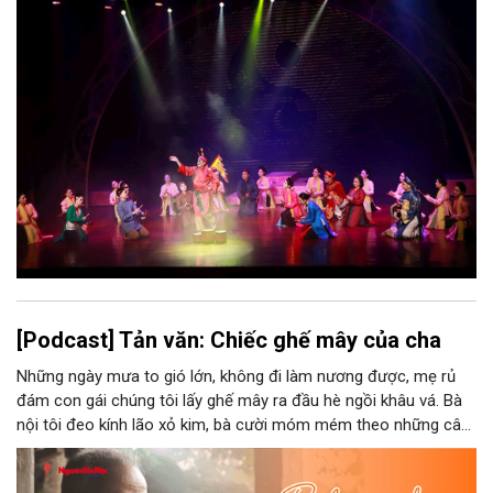
Nhưng trong kỷ nguyên mới, câu hỏi đặt ra không chỉ Hà Nội có
bao nhiêu di sản, bao nhiêu văn nghệ sĩ, trí thức, không gian ký
ức, mà là làm thế nào để những giá trị ấy trở thành nguồn lực
phát triển, thành sức mạnh mềm, thành động lực sáng tạo,
thành năng lực cạnh tranh của Thủ đô.
[Podcast] Tản văn: Chiếc ghế mây của cha
Những ngày mưa to gió lớn, không đi làm nương được, mẹ rủ
đám con gái chúng tôi lấy ghế mây ra đầu hè ngồi khâu vá. Bà
nội tôi đeo kính lão xỏ kim, bà cười móm mém theo những câu
chuyện kể tếu táo của đám trẻ chúng tôi. Chiếc ghế mây phát
ra âm thanh kin kít chịu đựng sức nặng cơ thể con người theo