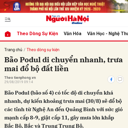
Gửi bình luận
Theo Dòng Sự Kiện
Văn Hóa
Văn Học - Nghệ Th
Trang chủ
Theo dòng sự kiện
Bão Podul di chuyển nhanh, trưa
mai đổ bộ đất liền
Theo tienphong.vn
29/08/2019 09:14
Bão Podul (bão số 4) có tốc độ di chuyển khá
nhanh, dự kiến khoảng trưa mai (30/8) sẽ đổ bộ
các tỉnh từ Nghệ An đến Quảng Bình với sức gió
mạnh cấp 8-9, giật cấp 11, gây mưa lớn khắp
Bắc Bộ, Bắc và Trung Trung Bộ.