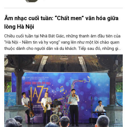
Âm nhạc cuối tuần: “Chất men” văn hóa giữa
lòng Hà Nội
Chiều cuối tuần tại Nhà Bát Giác, những thanh âm đầu tiên của
"Hà Nội - Niềm tin và hy vọng" vang lên như một lời chào quen
thuộc dành cho người dân và du khách. Tiếp sau đó, những giai
điệu jazz kinh điển của thế giới lần lượt cất lên qua phần biểu
diễn của NSƯT Quyền Văn Minh và các nghệ sĩ Bình Minh Jazz
Club, mở ra một không gian âm nhạc giàu cảm xúc ngay giữa
trung tâm Thủ đô.