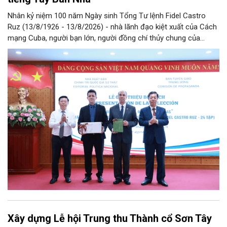
Nhân kỷ niệm 100 năm Ngày sinh Tổng Tư lệnh Fidel Castro
Ruz (13/8/1926 - 13/8/2026) - nhà lãnh đạo kiệt xuất của Cách
mạng Cuba, người bạn lớn, người đồng chí thủy chung của
Đảng, Nhà nước và nhân dân Việt Nam, chiều 5/8, tại Hà Nội,
Nhà xuất bản Chính trị quốc gia Sự thật phối hợp với Ban Tuyên
giáo Trung ương tổ chức Lễ giới thiệu bộ sách “Tuyển tập các
tác phẩm chọn lọc của Tổng Tư lệnh Fidel Castro Ruz” gồm 24
tập bằng tiếng Tây Ban Nha.
Xây dựng Lễ hội Trung thu Thành cổ Sơn Tây