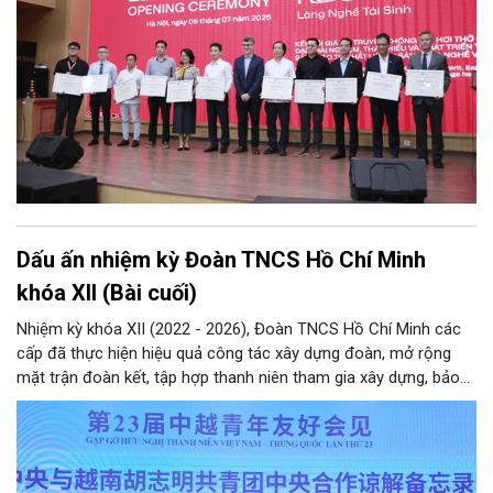
Dấu ấn nhiệm kỳ Đoàn TNCS Hồ Chí Minh
khóa XII (Bài cuối)
Nhiệm kỳ khóa XII (2022 - 2026), Đoàn TNCS Hồ Chí Minh các
cấp đã thực hiện hiệu quả công tác xây dựng đoàn, mở rộng
mặt trận đoàn kết, tập hợp thanh niên tham gia xây dựng, bảo
vệ Đảng và hệ thống chính trị; công tác quốc tế thanh niên;
tham mưu, phối hợp… Qua đó hoàn thành các mục tiêu nghị
quyết Đại hội Đoàn khóa XII đặt ra, hướng tới nhiệm kỳ khóa XIII
với hành động cách mạng thống nhất: “Tuổi trẻ Việt Nam tiên