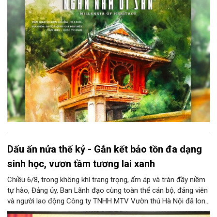
kiện kéo dài đến ngày 25/9/2026 hứa hẹn trở thành điểm đến
văn hóa đầy sức hút, góp phần làm phong phú đời sống nghệ
thuật của Thủ đô trong mùa thu này.
Dấu ấn nửa thế kỷ - Gắn kết bảo tồn đa dạng
sinh học, vươn tầm tương lai xanh
Chiều 6/8, trong không khí trang trọng, ấm áp và tràn đầy niềm
tự hào, Đảng ủy, Ban Lãnh đạo cùng toàn thể cán bộ, đảng viên
và người lao động Công ty TNHH MTV Vườn thú Hà Nội đã long
trọng tổ chức Lễ kỷ niệm 50 năm ngày thành lập Công ty