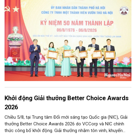
(06/8/1976 – 06/8/2026). Sự kiện đánh dấu cột mốc vàng son
nửa thế kỷ xây dựng, trưởng thành và cống hiến không ngừng
nghỉ của đơn vị công ích trọng điểm, gắn liền với ký ức của biết
bao thế hệ người dân Thủ đô và du khách thập phương.
Khởi động Giải thưởng Better Choice Awards
2026
Chiều 5/8, tại Trung tâm Đổi mới sáng tạo Quốc gia (NIC), Giải
thưởng Better Choice Awards 2026 do VCCorp và NIC chính
thức công bố khởi động. Giải thưởng nhằm tôn vinh, khuyến