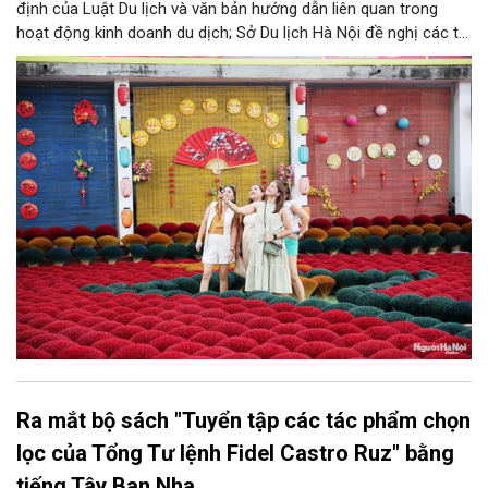
định của Luật Du lịch và văn bản hướng dẫn liên quan trong
hoạt động kinh doanh du dịch; Sở Du lịch Hà Nội đề nghị các tổ
chức, đơn vị, doanh nghiệp kinh doanh dịch vụ lữ hành trên địa
bàn thành phố thực hiện một số nội dung quan trọng. Qua đó
góp phần thực hiện thắng lợi các mục tiêu phát triển du lịch Hà
Nội năm 2026 và giai đoạn tiếp theo.
Ra mắt bộ sách "Tuyển tập các tác phẩm chọn
lọc của Tổng Tư lệnh Fidel Castro Ruz" bằng
tiếng Tây Ban Nha