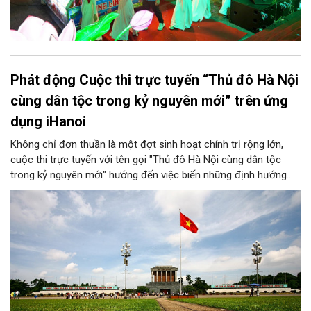
Phát động Cuộc thi trực tuyến “Thủ đô Hà Nội
cùng dân tộc trong kỷ nguyên mới” trên ứng
dụng iHanoi
Không chỉ đơn thuần là một đợt sinh hoạt chính trị rộng lớn,
cuộc thi trực tuyến với tên gọi "Thủ đô Hà Nội cùng dân tộc
trong kỷ nguyên mới" hướng đến việc biến những định hướng
chiến lược trong Nghị quyết số 02-NQ/TW của Bộ Chính trị
thành niềm tin, thành nhận thức chung của mỗi người dân.