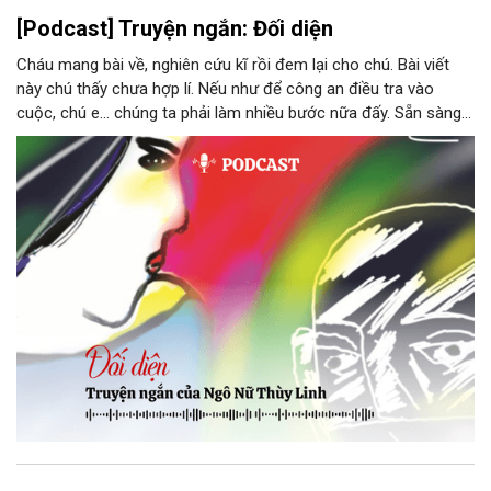
[Podcast] Truyện ngắn: Đối diện
Cháu mang bài về, nghiên cứu kĩ rồi đem lại cho chú. Bài viết
này chú thấy chưa hợp lí. Nếu như để công an điều tra vào
cuộc, chú e… chúng ta phải làm nhiều bước nữa đấy. Sẵn sàng
thì tiếp tục nhé! Chú Minh cầm tập bài viết đưa lại cho Thy. Cô
ngại ngùng đỡ lấy. Đây là lần thứ ba, loạt bài phóng sự của mình
bị Tổng biên tập kêu lên để trả lại...