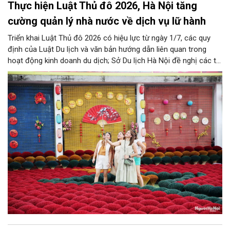
Thực hiện Luật Thủ đô 2026, Hà Nội tăng
cường quản lý nhà nước về dịch vụ lữ hành
Triển khai Luật Thủ đô 2026 có hiệu lực từ ngày 1/7, các quy
định của Luật Du lịch và văn bản hướng dẫn liên quan trong
hoạt động kinh doanh du dịch; Sở Du lịch Hà Nội đề nghị các tổ
chức, đơn vị, doanh nghiệp kinh doanh dịch vụ lữ hành trên địa
bàn thành phố thực hiện một số nội dung quan trọng. Qua đó
góp phần thực hiện thắng lợi các mục tiêu phát triển du lịch Hà
Nội năm 2026 và giai đoạn tiếp theo.