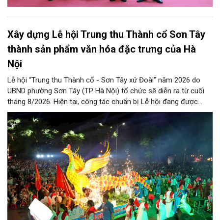
Xây dựng Lễ hội Trung thu Thành cổ Sơn Tây
thành sản phẩm văn hóa đặc trưng của Hà
Nội
Lễ hội “Trung thu Thành cổ - Sơn Tây xứ Đoài” năm 2026 do
UBND phường Sơn Tây (TP Hà Nội) tổ chức sẽ diễn ra từ cuối
tháng 8/2026. Hiện tại, công tác chuẩn bị Lễ hội đang được
chính quyền phường Sơn Tây cùng các phòng, ban, ngành, đơn
vị và 25 tổ dân phố khẩn trương triển khai, tạo khí thế sôi nổi,
sẵn sàng mang đến cho Nhân dân và du khách một mùa Trung
thu quy mô, đặc sắc và giàu bản sắc văn hóa xứ Đoài.