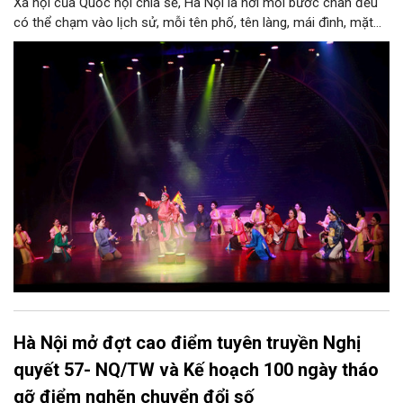
Xã hội của Quốc hội chia sẻ, Hà Nội là nơi mỗi bước chân đều
có thể chạm vào lịch sử, mỗi tên phố, tên làng, mái đình, mặt
hồ, nếp nhà, câu hát, món ăn, làn điệu, nghề thủ công đều có
thể kể một câu chuyện về chiều sâu văn hiến của dân tộc.
Nhưng trong kỷ nguyên mới, câu hỏi đặt ra không chỉ Hà Nội có
bao nhiêu di sản, bao nhiêu văn nghệ sĩ, trí thức, không gian ký
ức, mà là làm thế nào để những giá trị ấy trở thành nguồn lực
phát triển, thành sức mạnh mềm, thành động lực sáng tạo,
thành năng lực cạnh tranh của Thủ đô.
Hà Nội mở đợt cao điểm tuyên truyền Nghị
quyết 57- NQ/TW và Kế hoạch 100 ngày tháo
gỡ điểm nghẽn chuyển đổi số