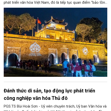
phát triển văn hóa Việt Nam, đó là tiếp tục quan điểm “bảo tồn
và phát huy giá trị di sản văn hóa gắn kết với phát triển kinh tế -
xã hội và du lịch”; đồng thời, nâng lên một tầm cao mới: “phát
triển kinh tế di sản”.
Đánh thức di sản, tạo động lực phát triển
công nghiệp văn hóa Thủ đô
PGS.TS Bùi Hoài Sơn - Uỷ viên chuyên trách, Uỷ ban Văn hóa và