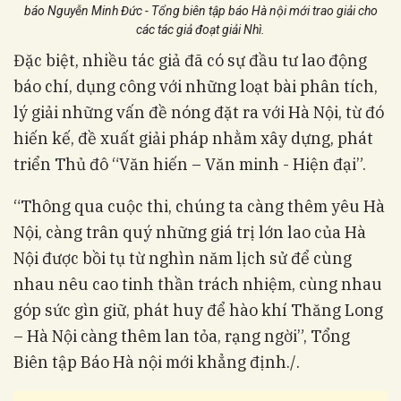
báo Nguyễn Minh Đức - Tổng biên tập báo Hà nội mới trao giải cho
các tác giả đoạt giải Nhì.
Đặc biệt, nhiều tác giả đã có sự đầu tư lao động
báo chí, dụng công với những loạt bài phân tích,
lý giải những vấn đề nóng đặt ra với Hà Nội, từ đó
hiến kế, đề xuất giải pháp nhằm xây dựng, phát
triển Thủ đô “Văn hiến – Văn minh - Hiện đại”.
“Thông qua cuộc thi, chúng ta càng thêm yêu Hà
Nội, càng trân quý những giá trị lớn lao của Hà
Nội được bồi tụ từ nghìn năm lịch sử để cùng
nhau nêu cao tinh thần trách nhiệm, cùng nhau
góp sức gìn giữ, phát huy để hào khí Thăng Long
– Hà Nội càng thêm lan tỏa, rạng ngời”, Tổng
Biên tập Báo Hà nội mới khẳng định./.