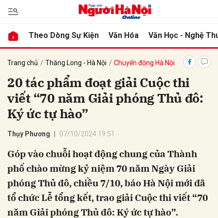
Theo Dòng Sự Kiện
Văn Hóa
Văn Học - Nghệ Th
bình luận
Trang chủ
Thăng Long - Hà Nội
Chuyển động Hà Nội
20 tác phẩm đoạt giải Cuộc thi
viết “70 năm Giải phóng Thủ đô:
Ký ức tự hào”
Thụy Phương
07/10/2024 19:51
Góp vào chuỗi hoạt động chung của Thành
Hủy
G
phố chào mừng kỷ niệm 70 năm Ngày Giải
phóng Thủ đô, chiều 7/10, báo Hà Nội mới đã
tổ chức Lễ tổng kết, trao giải Cuộc thi viết “70
năm Giải phóng Thủ đô: Ký ức tự hào”.