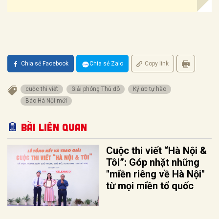
Chia sẻ Facebook
Chia sẻ Zalo
Copy link
cuộc thi viết
Giải phóng Thủ đô
Ký ức tự hào
Báo Hà Nội mới
Bài liên quan
Cuộc thi viết “Hà Nội &
Tôi”: Góp nhặt những
"miền riêng về Hà Nội"
từ mọi miền tổ quốc