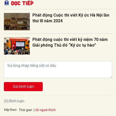
Đọc tiếp
Phát động Cuộc thi viết Ký ức Hà Nội lần
thứ III năm 2024
Phát động cuộc thi viết kỷ niệm 70 năm
Giải phóng Thủ đô “Ký ức tự hào”
Gửi bình luận
(0) Bình luận
Xếp theo:
Số người thích
Thời gian