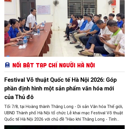
Đây được xem là bước đi chiến lược để hình thành nét văn hóa
học tập mới, hướng tới phát triển toàn diện lực lượng công dân
số, xã hội số và xã hội học tập trên địa bàn thành phố.
Nổi bật Tạp chí Người Hà Nội
Festival Võ thuật Quốc tế Hà Nội 2026: Góp
phần định hình một sản phẩm văn hóa mới
của Thủ đô
Tối 7/8, tại Hoàng thành Thăng Long - Di sản Văn hóa Thế giới,
UBND Thành phố Hà Nội tổ chức Lễ khai mạc Festival Võ thuật
Quốc tế Hà Nội 2026 với chủ đề "Hào khí Thăng Long - Tinh
hoa võ Việt". Lần đầu tiên được tổ chức, Festival đánh dấu