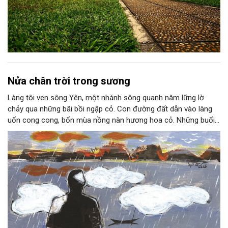
Nửa chân trời trong sương
Làng tôi ven sông Yên, một nhánh sông quanh năm lững lờ
chảy qua những bãi bồi ngập cỏ. Con đường đất dẫn vào làng
uốn cong cong, bốn mùa nồng nàn hương hoa cỏ. Những buổi
hoàng hôn, khi nắng đã dịu xuống phía cuối sông, đám hoa tím
lại thẫm màu như có ai vừa rắc lên một lớp khói.