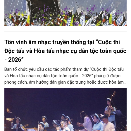
Tôn vinh âm nhạc truyền thống tại “Cuộc thi
Độc tấu và Hòa tấu nhạc cụ dân tộc toàn quốc
- 2026”
Ban tổ chức yêu cầu các tác phẩm tham dự “Cuộc thi Độc tấu
và Hòa tấu nhạc cụ dân tộc toàn quốc - 2026” phải giữ được
phong cách, âm hưởng dân gian đặc trưng hoặc được hòa âm,
phối khí mới trên nền tảng làn điệu âm nhạc truyền thống Việt
Nam, đồng thời phải được trình diễn trực tiếp bằng nhạc cụ dân
tộc.