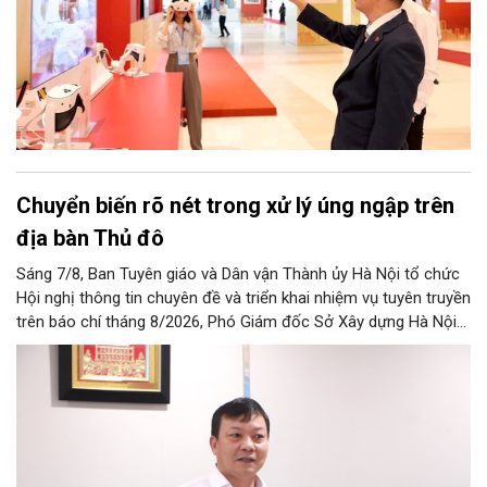
Chuyển biến rõ nét trong xử lý úng ngập trên
địa bàn Thủ đô
Sáng 7/8, Ban Tuyên giáo và Dân vận Thành ủy Hà Nội tổ chức
Hội nghị thông tin chuyên đề và triển khai nhiệm vụ tuyên truyền
trên báo chí tháng 8/2026, Phó Giám đốc Sở Xây dựng Hà Nội
Trương Hải Long đã thông tin về việc tổ chức triển khai thực
hiện các giải pháp về xử lý úng ngập trên địa bàn thành phố.