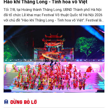
Hào khí Thăng Long - Tinh hoa võ Việt
Tối 7/8, tại Hoàng thành Thăng Long, UBND Thành phố Hà Nội
đã tổ chức Lễ khai mạc Festival Võ thuật Quốc tế Hà Nội 2026
với chủ đề "Hào khí Thăng Long - Tinh hoa võ Việt". Festival là
nơi hội tụ tinh hoa võ thuật trong nước và quốc tế, giới thiệu
đến bạn bè thế giới tinh thần thượng võ, bản sắc văn hóa Việt
Nam, đồng thời hình thành và phát triển du lịch, công nghiệp
văn hóa Thủ đô trong giai đoạn mới.
Đừng bỏ lỡ