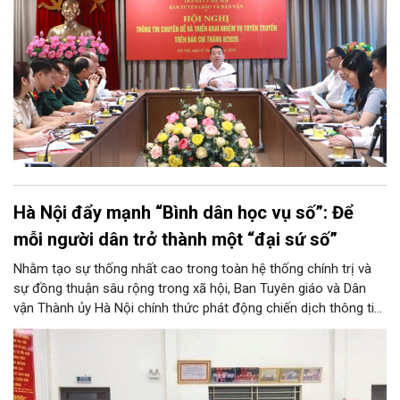
Hà Nội đẩy mạnh “Bình dân học vụ số”: Để
mỗi người dân trở thành một “đại sứ số”
Nhằm tạo sự thống nhất cao trong toàn hệ thống chính trị và
sự đồng thuận sâu rộng trong xã hội, Ban Tuyên giáo và Dân
vận Thành ủy Hà Nội chính thức phát động chiến dịch thông tin,
tuyên truyền về Phong trào “Bình dân học vụ số”. Chương trình
không chỉ góp phần tăng tốc thực hiện Nghị quyết số 57-
NQ/TW của Thủ đô, mà còn khơi dậy tinh thần học tập suốt
đời, đưa tri thức và kỹ năng số thấm sâu vào mọi mặt đời sống.