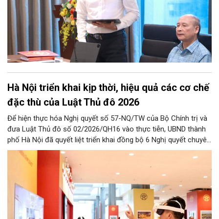
Hà Nội triển khai kịp thời, hiệu quả các cơ chế
đặc thù của Luật Thủ đô 2026
Để hiện thực hóa Nghị quyết số 57-NQ/TW của Bộ Chính trị và
đưa Luật Thủ đô số 02/2026/QH16 vào thực tiễn, UBND thành
phố Hà Nội đã quyết liệt triển khai đồng bộ 6 Nghị quyết chuyên
đề của HĐND Thành phố. Đợt triển khai này đề ra khung chính
sách cùng hệ thống giải pháp toàn diện nhằm cụ thể hóa các
cơ chế đặc thù, tạo động lực bứt phá cho phát triển khoa học,
công nghệ, đổi mới sáng tạo và chuyển đổi số trên địa bàn Thủ
đô.