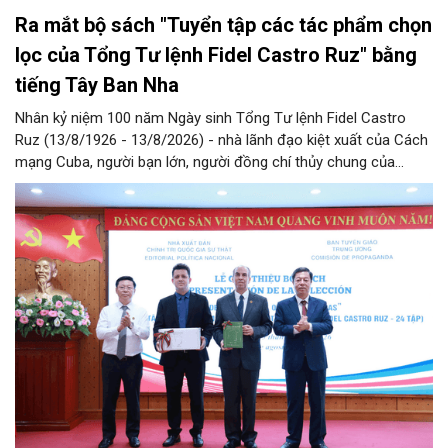
Ra mắt bộ sách "Tuyển tập các tác phẩm chọn
lọc của Tổng Tư lệnh Fidel Castro Ruz" bằng
tiếng Tây Ban Nha
Nhân kỷ niệm 100 năm Ngày sinh Tổng Tư lệnh Fidel Castro
Ruz (13/8/1926 - 13/8/2026) - nhà lãnh đạo kiệt xuất của Cách
mạng Cuba, người bạn lớn, người đồng chí thủy chung của
Đảng, Nhà nước và nhân dân Việt Nam, chiều 5/8, tại Hà Nội,
Nhà xuất bản Chính trị quốc gia Sự thật phối hợp với Ban Tuyên
giáo Trung ương tổ chức Lễ giới thiệu bộ sách “Tuyển tập các
tác phẩm chọn lọc của Tổng Tư lệnh Fidel Castro Ruz” gồm 24
tập bằng tiếng Tây Ban Nha.