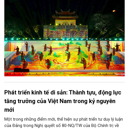
bước đi mới của Thủ đô trong việc xây dựng một sự kiện văn
hóa - thể thao mang tầm quốc tế, góp phần tôn vinh truyền
thống thượng võ dân tộc, quảng bá hình ảnh Hà Nội và thúc đẩy
giao lưu văn hóa, thể thao với bạn bè thế giới.
Phát triển kinh tế di sản: Thành tựu, động lực
tăng trưởng của Việt Nam trong kỷ nguyên
mới
Một trong những điểm mới, thể hiện sự phát triển tư duy lý luận
của Đảng trong Nghị quyết số 80-NQ/TW của Bộ Chính trị về