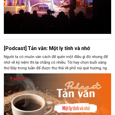
[Podcast] Tản văn: Một ly tỉnh và nhớ
Người ta có muôn vàn cách để quên một điều gì đó nhưng để
nhớ về kỷ niệm thì lại chẳng có nhiều. Tôi hay chọn buổi sáng
thứ Bảy trong tuần để được thư thả về phố núi quê hương, ngồi
đợi giọt đắng của đất đai, mưa nắng điểm từng nhịp xuống
chiếc ly sứ như đợi thời gian mở cánh cửa diệu kì của mình.