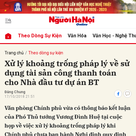
bình luận
Theo Dòng Sự Kiện
Văn Hóa
Văn Học - Nghệ Th
Trang chủ
Theo dòng sự kiện
Xử lý khoảng trống pháp lý về sử
dụng tài sản công thanh toán
cho Nhà đầu tư dự án BT
Đăng Chung
17/10/2018 21:51
Hủy
G
Văn phòng Chính phủ vừa có thông báo kết luận
của Phó Thủ tướng Vương Đình Huệ tại cuộc
họp về việc xử lý khoảng trống pháp lý khi
Chính phủ chưa ban hành Nghị định quy định