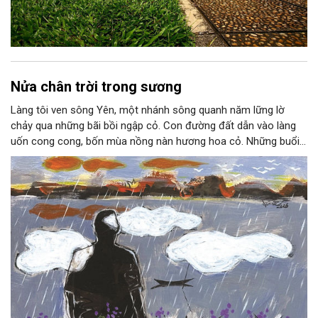
Nửa chân trời trong sương
Làng tôi ven sông Yên, một nhánh sông quanh năm lững lờ
chảy qua những bãi bồi ngập cỏ. Con đường đất dẫn vào làng
uốn cong cong, bốn mùa nồng nàn hương hoa cỏ. Những buổi
hoàng hôn, khi nắng đã dịu xuống phía cuối sông, đám hoa tím
lại thẫm màu như có ai vừa rắc lên một lớp khói.