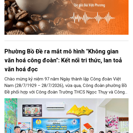
Phường Bồ Đề ra mắt mô hình "Không gian
văn hoá công đoàn": Kết nối tri thức, lan toả
văn hoá đọc
Chào mừng kỷ niệm 97 năm Ngày thành lập Công đoàn Việt
Nam (28/7/1929 – 28/7/2026), vừa qua, Công đoàn phường Bồ
Đề phối hợp với Công đoàn Trường THCS Ngọc Thụy và Công
đoàn Trường Tiểu học Ái Mộ B tổ chức Lễ ra mắt Mô hình
“Không gian văn hóa công đoàn”.