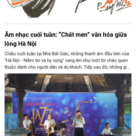
Âm nhạc cuối tuần: “Chất men” văn hóa giữa
lòng Hà Nội
Chiều cuối tuần tại Nhà Bát Giác, những thanh âm đầu tiên của
"Hà Nội - Niềm tin và hy vọng" vang lên như một lời chào quen
thuộc dành cho người dân và du khách. Tiếp sau đó, những giai
điệu jazz kinh điển của thế giới lần lượt cất lên qua phần biểu
diễn của NSƯT Quyền Văn Minh và các nghệ sĩ Bình Minh Jazz
Club, mở ra một không gian âm nhạc giàu cảm xúc ngay giữa
trung tâm Thủ đô.