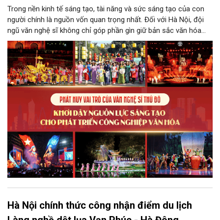
Trong nền kinh tế sáng tạo, tài năng và sức sáng tạo của con
người chính là nguồn vốn quan trọng nhất. Đối với Hà Nội, đội
ngũ văn nghệ sĩ không chỉ góp phần gìn giữ bản sắc văn hóa
mà còn giữ vai trò trung tâm trong quá trình hình thành các sản
phẩm công nghiệp văn hóa có giá trị. Khơi dậy, phát huy và tạo
điều kiện để nguồn lực sáng tạo ấy phát triển sẽ là “chìa khóa”
để Hà Nội khai thác hiệu quả tiềm năng văn hóa, nâng cao năng
lực cạnh tranh và khẳng định vị thế của một trung tâm sáng tạo
trong kỷ nguyên mới.
Hà Nội chính thức công nhận điểm du lịch
Làng nghề dệt lụa Vạn Phúc - Hà Đông