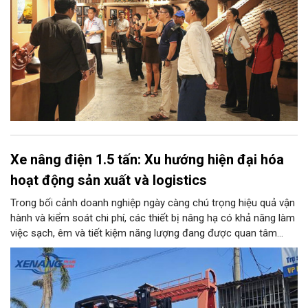
Xe nâng điện 1.5 tấn: Xu hướng hiện đại hóa
hoạt động sản xuất và logistics
Trong bối cảnh doanh nghiệp ngày càng chú trọng hiệu quả vận
hành và kiểm soát chi phí, các thiết bị nâng hạ có khả năng làm
việc sạch, êm và tiết kiệm năng lượng đang được quan tâm
nhiều. Xe nâng điện 1.5 tấn là một trong những lựa chọn phù
hợp với nhiều kho bãi, nhà xưởng và cơ sở sản xuất nhờ tải
trọng đáp ứng các loại hàng hóa phổ biến, đồng thời có khả
năng vận hành linh hoạt trong nhiều môi trường.