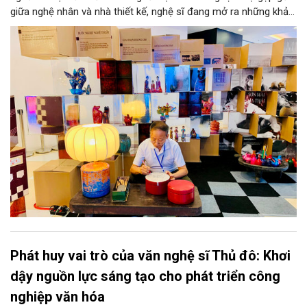
giữa nghệ nhân và nhà thiết kế, nghệ sĩ đang mở ra những khả
năng phát triển mới cho thủ công đương đại trên nền tảng di
sản. Từ những cuộc “kết duyên” đầy cảm hứng ấy, Hà Nội đang
khơi thông mạch ngầm của hệ sinh thái thủ công, biến vốn cổ
thành động lực bền vững cho tương lai.
Phát huy vai trò của văn nghệ sĩ Thủ đô: Khơi
dậy nguồn lực sáng tạo cho phát triển công
nghiệp văn hóa