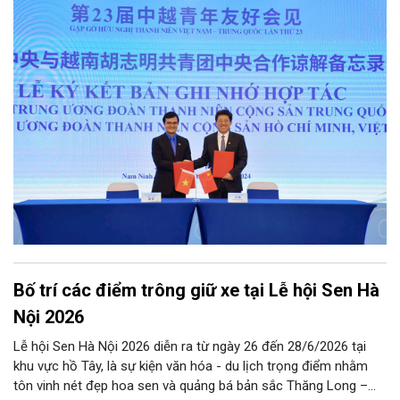
tham mưu, phối hợp… Qua đó hoàn thành các mục tiêu nghị
quyết Đại hội Đoàn khóa XII đặt ra, hướng tới nhiệm kỳ khóa XIII
với hành động cách mạng thống nhất: “Tuổi trẻ Việt Nam tiên
phong trong kỷ nguyên mới”.
Bố trí các điểm trông giữ xe tại Lễ hội Sen Hà
Nội 2026
Lễ hội Sen Hà Nội 2026 diễn ra từ ngày 26 đến 28/6/2026 tại
khu vực hồ Tây, là sự kiện văn hóa - du lịch trọng điểm nhằm
tôn vinh nét đẹp hoa sen và quảng bá bản sắc Thăng Long –