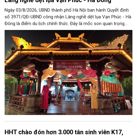
Ngày 03/8/2026, UBND thành phố Hà Nội ban hành Quyết định
số 3971/QĐ-UBND công nhận Làng nghề dệt lụa Vạn Phúc - Hà
Đông là điểm du lịch chính thức. Đây là mốc son quan trọng
trong hành trình bảo tồn di sản văn hóa, đồng thời tạo cơ hội
lớn để làng nghề khẳng định vị thế, phát triển du lịch văn hóa
bền vững và lan tỏa tinh hoa lụa Việt.
HHT chào đón hơn 3.000 tân sinh viên K17,