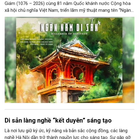
Giám (1076 – 2026) cùng 81 năm Quốc khánh nước Cộng hòa
xã hội chủ nghĩa Việt Nam, triển lãm mỹ thuật mang tên “Ngàn
năm di sản” sẽ chính thức khai mạc vào ngày 8/8 tại Nhà Thái
Học, Di tích Quốc gia đặc biệt Văn Miếu – Quốc Tử Giám. Sự
kiện kéo dài đến ngày 25/9/2026 hứa hẹn trở thành điểm đến
văn hóa đầy sức hút, góp phần làm phong phú đời sống nghệ
thuật của Thủ đô trong mùa thu này.
Di sản làng nghề “kết duyên” sáng tạo
Là nơi lưu giữ ký ức, kỹ năng và bản sắc cộng đồng, các làng
nghề Hà Nội dần trở thành nguồn lực cho sáng tạo. Sự gặp gỡ