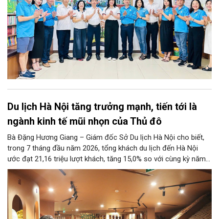
Du lịch Hà Nội tăng trưởng mạnh, tiến tới là
ngành kinh tế mũi nhọn của Thủ đô
Bà Đặng Hương Giang – Giám đốc Sở Du lịch Hà Nội cho biết,
trong 7 tháng đầu năm 2026, tổng khách du lịch đến Hà Nội
ước đạt 21,16 triệu lượt khách, tăng 15,0% so với cùng kỳ năm
2025. Tổng thu từ khách du lịch ước đạt 86,47 nghìn tỷ đồng,
tăng 17,9% so với cùng kỳ năm trước.