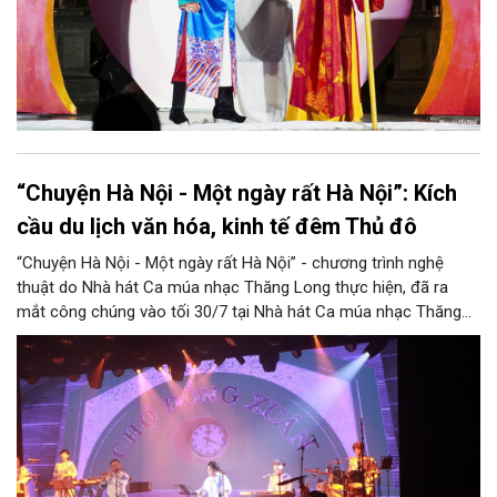
“Chuyện Hà Nội - Một ngày rất Hà Nội”: Kích
cầu du lịch văn hóa, kinh tế đêm Thủ đô
“Chuyện Hà Nội - Một ngày rất Hà Nội” - chương trình nghệ
thuật do Nhà hát Ca múa nhạc Thăng Long thực hiện, đã ra
mắt công chúng vào tối 30/7 tại Nhà hát Ca múa nhạc Thăng
Long (số 31 - 33 phố Lương Văn Can, phường Hoàn Kiếm).