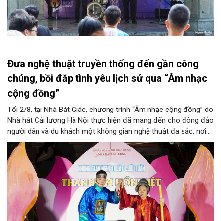
Đưa nghệ thuật truyền thống đến gần công
chúng, bồi đắp tình yêu lịch sử qua “Âm nhạc
cộng đồng”
Tối 2/8, tại Nhà Bát Giác, chương trình “Âm nhạc cộng đồng” do
Nhà hát Cải lương Hà Nội thực hiện đã mang đến cho đông đảo
người dân và du khách một không gian nghệ thuật đa sắc, nơi
những làn điệu cải lương, ca cổ, tân cổ và các tiết mục múa
hòa quyện trong không gian của phố đi bộ hồ Hoàn Kiếm. Đặc
biệt, chương trình có sự giao lưu của các nghệ sĩ đến từ
phương Nam, góp phần tạo nên cuộc gặp gỡ nghệ thuật giàu
cảm xúc.