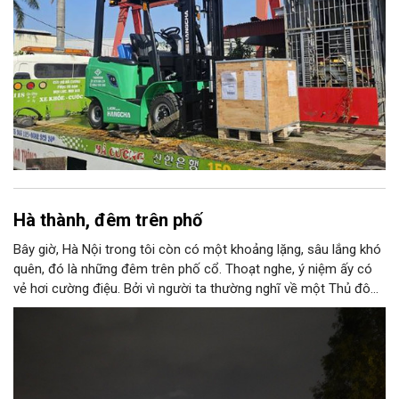
Hà thành, đêm trên phố
Bây giờ, Hà Nội trong tôi còn có một khoảng lặng, sâu lắng khó
quên, đó là những đêm trên phố cổ. Thoạt nghe, ý niệm ấy có
vẻ hơi cường điệu. Bởi vì người ta thường nghĩ về một Thủ đô
ngàn năm văn hiến với những nét tĩnh lặng, cổ kính, rêu phong
trong ánh nắng ban mai mơ màng buông xuống “ba mươi sáu
phố phường”; nên có lẽ, sẽ ngỡ ngàng, nếu ai đó khi nghe thấy
nơi này được gọi là “thành phố của những đêm thâu”.