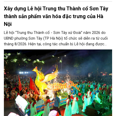
Xây dựng Lễ hội Trung thu Thành cổ Sơn Tây
thành sản phẩm văn hóa đặc trưng của Hà
Nội
Lễ hội “Trung thu Thành cổ - Sơn Tây xứ Đoài” năm 2026 do
UBND phường Sơn Tây (TP Hà Nội) tổ chức sẽ diễn ra từ cuối
tháng 8/2026. Hiện tại, công tác chuẩn bị Lễ hội đang được
chính quyền phường Sơn Tây cùng các phòng, ban, ngành, đơn
vị và 25 tổ dân phố khẩn trương triển khai, tạo khí thế sôi nổi,
sẵn sàng mang đến cho Nhân dân và du khách một mùa Trung
thu quy mô, đặc sắc và giàu bản sắc văn hóa xứ Đoài.