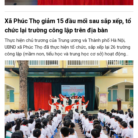
Xã Phúc Thọ giảm 15 đầu mối sau sắp xếp, tổ
chức lại trường công lập trên địa bàn
Thực hiện chủ trương của Trung ương và Thành phố Hà Nội,
UBND xã Phúc Thọ đã thực hiện tổ chức, sắp xếp lại 26 trường
công lập (mầm non, tiểu học và trung học cơ sở) hoạt động
độc lập thành 11 trường. Sau khi sắp xếp, xã Phúc Thọ giảm 15
đầu mối đơn vị, tỷ lệ tinh gọn đạt 57,69%.