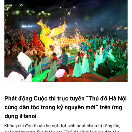
chính quyền phường Sơn Tây cùng các phòng, ban, ngành, đơn
vị và 25 tổ dân phố khẩn trương triển khai, tạo khí thế sôi nổi,
sẵn sàng mang đến cho Nhân dân và du khách một mùa Trung
thu quy mô, đặc sắc và giàu bản sắc văn hóa xứ Đoài.
Phát động Cuộc thi trực tuyến “Thủ đô Hà Nội
cùng dân tộc trong kỷ nguyên mới” trên ứng
dụng iHanoi
Không chỉ đơn thuần là một đợt sinh hoạt chính trị rộng lớn,