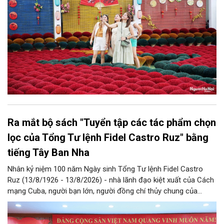
Ra mắt bộ sách "Tuyển tập các tác phẩm chọn
lọc của Tổng Tư lệnh Fidel Castro Ruz" bằng
tiếng Tây Ban Nha
Nhân kỷ niệm 100 năm Ngày sinh Tổng Tư lệnh Fidel Castro
Ruz (13/8/1926 - 13/8/2026) - nhà lãnh đạo kiệt xuất của Cách
mạng Cuba, người bạn lớn, người đồng chí thủy chung của
Đảng, Nhà nước và nhân dân Việt Nam, chiều 5/8, tại Hà Nội,
Nhà xuất bản Chính trị quốc gia Sự thật phối hợp với Ban Tuyên