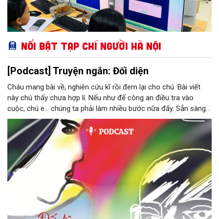
Nổi bật Tạp chí Người Hà Nội
[Podcast] Truyện ngắn: Đối diện
Cháu mang bài về, nghiên cứu kĩ rồi đem lại cho chú. Bài viết
này chú thấy chưa hợp lí. Nếu như để công an điều tra vào
cuộc, chú e… chúng ta phải làm nhiều bước nữa đấy. Sẵn sàng
thì tiếp tục nhé! Chú Minh cầm tập bài viết đưa lại cho Thy. Cô
ngại ngùng đỡ lấy. Đây là lần thứ ba, loạt bài phóng sự của mình
bị Tổng biên tập kêu lên để trả lại...