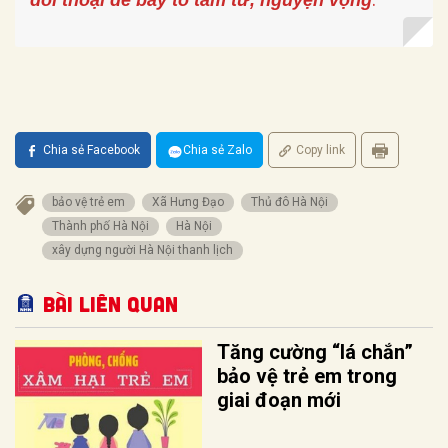
đối thoại để bày tỏ tâm tư, nguyện vọng
Chia sẻ Facebook
Chia sẻ Zalo
Copy link
bảo vệ trẻ em
Xã Hưng Đạo
Thủ đô Hà Nội
Thành phố Hà Nội
Hà Nội
xây dựng người Hà Nội thanh lịch
Bài liên quan
Tăng cường “lá chắn”
bảo vệ trẻ em trong
giai đoạn mới