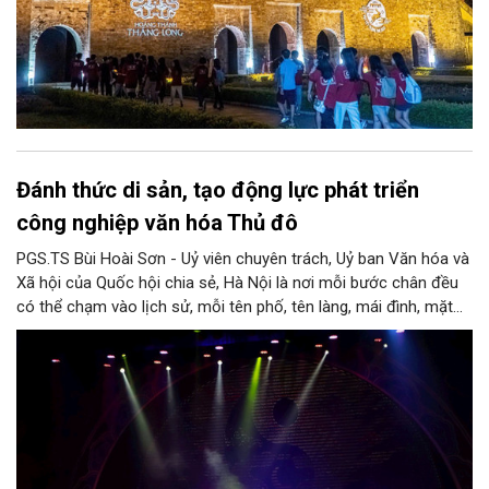
Đánh thức di sản, tạo động lực phát triển
công nghiệp văn hóa Thủ đô
PGS.TS Bùi Hoài Sơn - Uỷ viên chuyên trách, Uỷ ban Văn hóa và
Xã hội của Quốc hội chia sẻ, Hà Nội là nơi mỗi bước chân đều
có thể chạm vào lịch sử, mỗi tên phố, tên làng, mái đình, mặt
hồ, nếp nhà, câu hát, món ăn, làn điệu, nghề thủ công đều có
thể kể một câu chuyện về chiều sâu văn hiến của dân tộc.
Nhưng trong kỷ nguyên mới, câu hỏi đặt ra không chỉ Hà Nội có
bao nhiêu di sản, bao nhiêu văn nghệ sĩ, trí thức, không gian ký
ức, mà là làm thế nào để những giá trị ấy trở thành nguồn lực
phát triển, thành sức mạnh mềm, thành động lực sáng tạo,
thành năng lực cạnh tranh của Thủ đô.