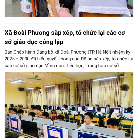
Xã Đoài Phương sắp xếp, tổ chức lại các cơ
sở giáo dục công lập
Ban Chấp hành Đảng bộ xã Đoài Phương (TP Hà Nội) nhiệm kỳ
2025 – 2030 đã biểu quyết thông qua Đề án sắp xếp, tổ chức lại
các cơ sở giáo dục Mầm non, Tiểu học, Trung học cơ sở
(THCS) và Đề án sắp xếp, kiện toàn, thành lập tổ chức đảng
trong các cơ sở giáo dục công lập sau sắp xếp trên địa bàn xã.