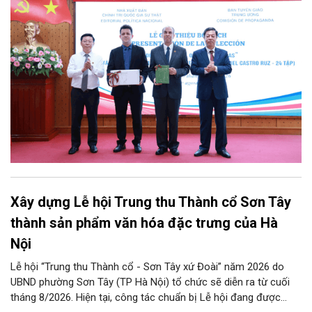
giáo Trung ương tổ chức Lễ giới thiệu bộ sách “Tuyển tập các
tác phẩm chọn lọc của Tổng Tư lệnh Fidel Castro Ruz” gồm 24
tập bằng tiếng Tây Ban Nha.
Xây dựng Lễ hội Trung thu Thành cổ Sơn Tây
thành sản phẩm văn hóa đặc trưng của Hà
Nội
Lễ hội “Trung thu Thành cổ - Sơn Tây xứ Đoài” năm 2026 do
UBND phường Sơn Tây (TP Hà Nội) tổ chức sẽ diễn ra từ cuối
tháng 8/2026. Hiện tại, công tác chuẩn bị Lễ hội đang được