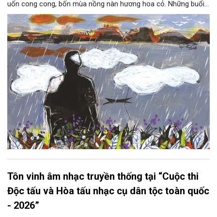
uốn cong cong, bốn mùa nồng nàn hương hoa cỏ. Những buổi
hoàng hôn, khi nắng đã dịu xuống phía cuối sông, đám hoa tím
lại thẫm màu như có ai vừa rắc lên một lớp khói.
Tôn vinh âm nhạc truyền thống tại “Cuộc thi
Độc tấu và Hòa tấu nhạc cụ dân tộc toàn quốc
- 2026”