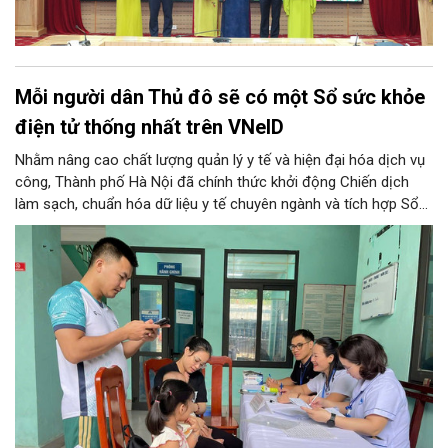
Mỗi người dân Thủ đô sẽ có một Sổ sức khỏe
điện tử thống nhất trên VNeID
Nhằm nâng cao chất lượng quản lý y tế và hiện đại hóa dịch vụ
công, Thành phố Hà Nội đã chính thức khởi động Chiến dịch
làm sạch, chuẩn hóa dữ liệu y tế chuyên ngành và tích hợp Sổ
sức khỏe điện tử trên ứng dụng VNeID. Chương trình trọng điểm
này hứa hẹn giúp mỗi người dân Thủ đô làm chủ một hồ sơ sức
khỏe điện tử duy nhất, cho phép theo dõi và chăm sóc sức
khỏe toàn diện theo vòng đời trên không gian mạng.