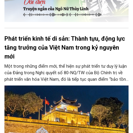
Phát triển kinh tế di sản: Thành tựu, động lực
tăng trưởng của Việt Nam trong kỷ nguyên
mới
Một trong những điểm mới, thể hiện sự phát triển tư duy lý luận
của Đảng trong Nghị quyết số 80-NQ/TW của Bộ Chính trị về
phát triển văn hóa Việt Nam, đó là tiếp tục quan điểm “bảo tồn
và phát huy giá trị di sản văn hóa gắn kết với phát triển kinh tế -
xã hội và du lịch”; đồng thời, nâng lên một tầm cao mới: “phát
triển kinh tế di sản”.