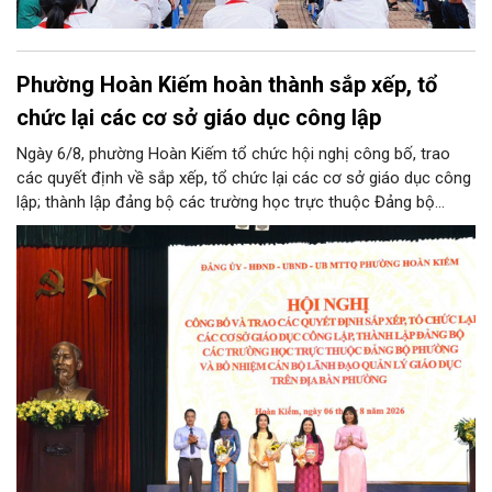
Phường Hoàn Kiếm hoàn thành sắp xếp, tổ
chức lại các cơ sở giáo dục công lập
Ngày 6/8, phường Hoàn Kiếm tổ chức hội nghị công bố, trao
các quyết định về sắp xếp, tổ chức lại các cơ sở giáo dục công
lập; thành lập đảng bộ các trường học trực thuộc Đảng bộ
phường, chỉ định các đồng chí tham gia cấp ủy, Bí thư, Phó Bí
thư Đảng ủy, bổ nhiệm cán bộ lãnh đạo, quản lý giáo dục.