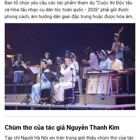
Ban tổ chức yêu cầu các tác phẩm tham dự “Cuộc thi Độc tấu
và Hòa tấu nhạc cụ dân tộc toàn quốc - 2026” phải giữ được
phong cách, âm hưởng dân gian đặc trưng hoặc được hòa âm,
phối khí mới trên nền tảng làn điệu âm nhạc truyền thống Việt
Nam, đồng thời phải được trình diễn trực tiếp bằng nhạc cụ dân
tộc.
Chùm thơ của tác giả Nguyễn Thanh Kim
Tạp chí Người Hà Nội xin trân trọng giới thiệu chùm thơ của tác