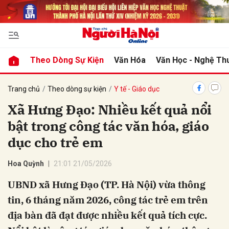
bình luận
Theo Dòng Sự Kiện
Văn Hóa
Văn Học - Nghệ Th
Trang chủ
Theo dòng sự kiện
Y tế - Giáo dục
Xã Hưng Đạo: Nhiều kết quả nổi
bật trong công tác văn hóa, giáo
dục cho trẻ em
Hoa Quỳnh
21:01 21/05/2026
Hủy
G
UBND xã Hưng Đạo (TP. Hà Nội) vừa thông
tin, 6 tháng năm 2026, công tác trẻ em trên
địa bàn đã đạt được nhiều kết quả tích cực.