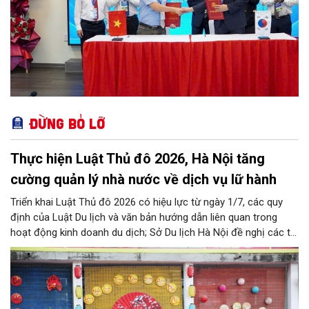
Đừng bỏ lỡ
Thực hiện Luật Thủ đô 2026, Hà Nội tăng
cường quản lý nhà nước về dịch vụ lữ hành
Triển khai Luật Thủ đô 2026 có hiệu lực từ ngày 1/7, các quy
định của Luật Du lịch và văn bản hướng dẫn liên quan trong
hoạt động kinh doanh du dịch; Sở Du lịch Hà Nội đề nghị các tổ
chức, đơn vị, doanh nghiệp kinh doanh dịch vụ lữ hành trên địa
bàn thành phố thực hiện một số nội dung quan trọng. Qua đó
góp phần thực hiện thắng lợi các mục tiêu phát triển du lịch Hà
Nội năm 2026 và giai đoạn tiếp theo.