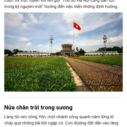
cuộc thi trực tuyến với tên gọi "Thủ đô Hà Nội cùng dân tộc
trong kỷ nguyên mới" hướng đến việc biến những định hướng
chiến lược trong Nghị quyết số 02-NQ/TW của Bộ Chính trị
thành niềm tin, thành nhận thức chung của mỗi người dân.
Nửa chân trời trong sương
Làng tôi ven sông Yên, một nhánh sông quanh năm lững lờ
chảy qua những bãi bồi ngập cỏ. Con đường đất dẫn vào làng