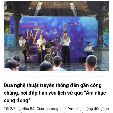
điệu jazz kinh điển của thế giới lần lượt cất lên qua phần biểu
diễn của NSƯT Quyền Văn Minh và các nghệ sĩ Bình Minh Jazz
Club, mở ra một không gian âm nhạc giàu cảm xúc ngay giữa
trung tâm Thủ đô.
Đưa nghệ thuật truyền thống đến gần công
chúng, bồi đắp tình yêu lịch sử qua “Âm nhạc
cộng đồng”
Tối 2/8, tại Nhà Bát Giác, chương trình “Âm nhạc cộng đồng” do