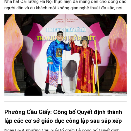
Nhà hát Cải lương Hà Nội thực hiện đã mang đến cho đông đảo
người dân và du khách một không gian nghệ thuật đa sắc, nơi
những làn điệu cải lương, ca cổ, tân cổ và các tiết mục múa
hòa quyện trong không gian của phố đi bộ hồ Hoàn Kiếm. Đặc
biệt, chương trình có sự giao lưu của các nghệ sĩ đến từ
phương Nam, góp phần tạo nên cuộc gặp gỡ nghệ thuật giàu
cảm xúc.
Phường Cầu Giấy: Công bố Quyết định thành
lập các cơ sở giáo dục công lập sau sắp xếp
Ngày 06/8, phường Cầu Giấy tổ chức Lễ công bố Quyết định