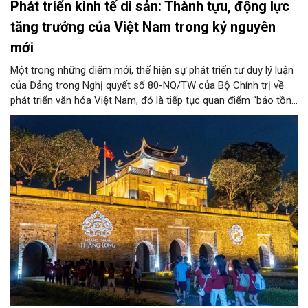
Phát triển kinh tế di sản: Thành tựu, động lực
tăng trưởng của Việt Nam trong kỷ nguyên
mới
Một trong những điểm mới, thể hiện sự phát triển tư duy lý luận
của Đảng trong Nghị quyết số 80-NQ/TW của Bộ Chính trị về
phát triển văn hóa Việt Nam, đó là tiếp tục quan điểm “bảo tồn
và phát huy giá trị di sản văn hóa gắn kết với phát triển kinh tế -
xã hội và du lịch”; đồng thời, nâng lên một tầm cao mới: “phát
triển kinh tế di sản”.