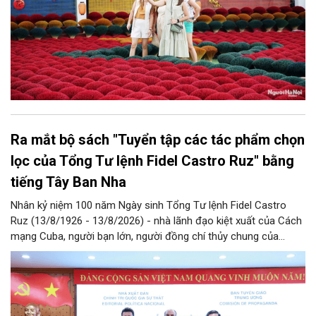
Ra mắt bộ sách "Tuyển tập các tác phẩm chọn
lọc của Tổng Tư lệnh Fidel Castro Ruz" bằng
tiếng Tây Ban Nha
Nhân kỷ niệm 100 năm Ngày sinh Tổng Tư lệnh Fidel Castro
Ruz (13/8/1926 - 13/8/2026) - nhà lãnh đạo kiệt xuất của Cách
mạng Cuba, người bạn lớn, người đồng chí thủy chung của
Đảng, Nhà nước và nhân dân Việt Nam, chiều 5/8, tại Hà Nội,
Nhà xuất bản Chính trị quốc gia Sự thật phối hợp với Ban Tuyên
giáo Trung ương tổ chức Lễ giới thiệu bộ sách “Tuyển tập các
tác phẩm chọn lọc của Tổng Tư lệnh Fidel Castro Ruz” gồm 24
tập bằng tiếng Tây Ban Nha.