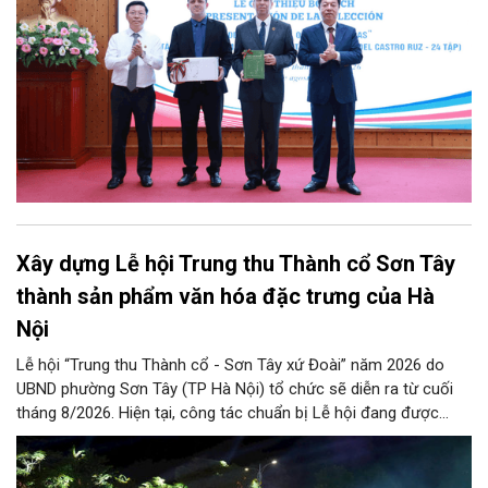
Xây dựng Lễ hội Trung thu Thành cổ Sơn Tây
thành sản phẩm văn hóa đặc trưng của Hà
Nội
Lễ hội “Trung thu Thành cổ - Sơn Tây xứ Đoài” năm 2026 do
UBND phường Sơn Tây (TP Hà Nội) tổ chức sẽ diễn ra từ cuối
tháng 8/2026. Hiện tại, công tác chuẩn bị Lễ hội đang được
chính quyền phường Sơn Tây cùng các phòng, ban, ngành, đơn
vị và 25 tổ dân phố khẩn trương triển khai, tạo khí thế sôi nổi,
sẵn sàng mang đến cho Nhân dân và du khách một mùa Trung