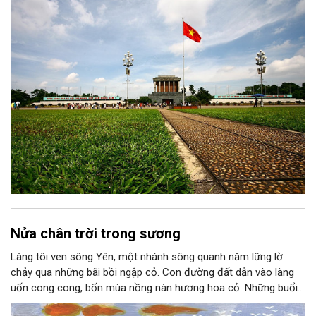
thành niềm tin, thành nhận thức chung của mỗi người dân.
Nửa chân trời trong sương
Làng tôi ven sông Yên, một nhánh sông quanh năm lững lờ
chảy qua những bãi bồi ngập cỏ. Con đường đất dẫn vào làng
uốn cong cong, bốn mùa nồng nàn hương hoa cỏ. Những buổi
hoàng hôn, khi nắng đã dịu xuống phía cuối sông, đám hoa tím