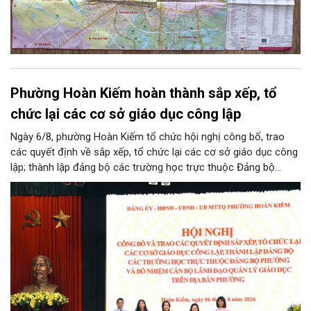
Phường Hoàn Kiếm hoàn thành sắp xếp, tổ
chức lại các cơ sở giáo dục công lập
Ngày 6/8, phường Hoàn Kiếm tổ chức hội nghị công bố, trao
các quyết định về sắp xếp, tổ chức lại các cơ sở giáo dục công
lập; thành lập đảng bộ các trường học trực thuộc Đảng bộ
phường, chỉ định các đồng chí tham gia cấp ủy, Bí thư, Phó Bí
thư Đảng ủy, bổ nhiệm cán bộ lãnh đạo, quản lý giáo dục.