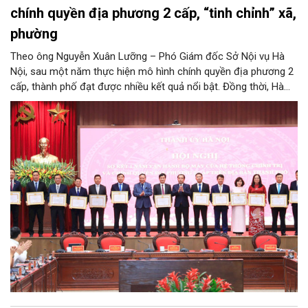
chính quyền địa phương 2 cấp, “tinh chỉnh” xã,
phường
Theo ông Nguyễn Xuân Lưỡng – Phó Giám đốc Sở Nội vụ Hà
Nội, sau một năm thực hiện mô hình chính quyền địa phương 2
cấp, thành phố đạt được nhiều kết quả nổi bật. Đồng thời, Hà
Nội đang nghiên cứu, thực hiện đúng tinh thần chỉ đạo của
Trung ương để tiếp tục tinh chỉnh xã, phường, đảm bảo mô hình
chính quyền địa phương 2 cấp của Hà Nội phát huy hiệu quả
hơn nữa trong giai đoạn mới.