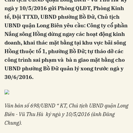
ngà y 10/5/2016 gử­i Phòng QLĐT, Phòng Kinh
tế, Đội TTXD, UBND phường Bồ Đử, Chủ tịch
UBND quận Long Biên yêu cầu: Công ty cổ phần
Nắng sông Hồng dừng ngay các hoạt động kinh
doanh, khai thác mặt bằng tại khu vực bãi sông
Hồng thuộc tổ 1, phường Bồ Đử; tự tháo dỡ các
công trình sai phạm và bà n giao mặt bằng cho
UBND phường Bồ Đử quản lý xong trước ngà y
30/6/2016.
Văn bản số 698/UBND “ KT, Chủ tịch UBND quận Long
Biên - Vũ Thu Hà ký ngà y 10/5/2016 (ảnh Đăng
Chung).