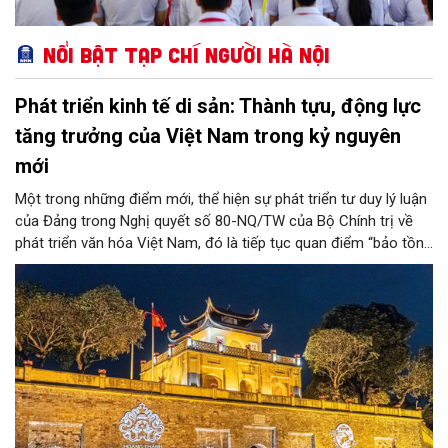
Nổi bật Tạp chí Người Hà Nội
Phát triển kinh tế di sản: Thành tựu, động lực
tăng trưởng của Việt Nam trong kỷ nguyên
mới
Một trong những điểm mới, thể hiện sự phát triển tư duy lý luận
của Đảng trong Nghị quyết số 80-NQ/TW của Bộ Chính trị về
phát triển văn hóa Việt Nam, đó là tiếp tục quan điểm “bảo tồn
và phát huy giá trị di sản văn hóa gắn kết với phát triển kinh tế -
xã hội và du lịch”; đồng thời, nâng lên một tầm cao mới: “phát
triển kinh tế di sản”.