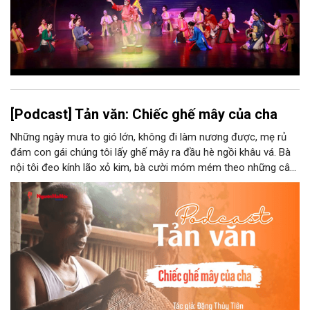
[Podcast] Tản văn: Chiếc ghế mây của cha
Những ngày mưa to gió lớn, không đi làm nương được, mẹ rủ
đám con gái chúng tôi lấy ghế mây ra đầu hè ngồi khâu vá. Bà
nội tôi đeo kính lão xỏ kim, bà cười móm mém theo những câu
chuyện kể tếu táo của đám trẻ chúng tôi. Chiếc ghế mây phát
ra âm thanh kin kít chịu đựng sức nặng cơ thể con người theo
những điệu cười khúc khích.