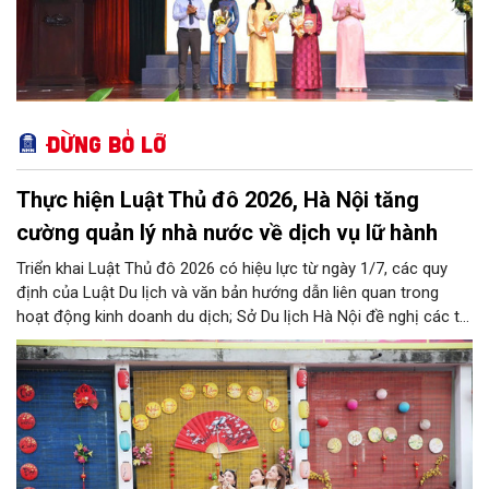
Đừng bỏ lỡ
Thực hiện Luật Thủ đô 2026, Hà Nội tăng
cường quản lý nhà nước về dịch vụ lữ hành
Triển khai Luật Thủ đô 2026 có hiệu lực từ ngày 1/7, các quy
định của Luật Du lịch và văn bản hướng dẫn liên quan trong
hoạt động kinh doanh du dịch; Sở Du lịch Hà Nội đề nghị các tổ
chức, đơn vị, doanh nghiệp kinh doanh dịch vụ lữ hành trên địa
bàn thành phố thực hiện một số nội dung quan trọng. Qua đó
góp phần thực hiện thắng lợi các mục tiêu phát triển du lịch Hà
Nội năm 2026 và giai đoạn tiếp theo.