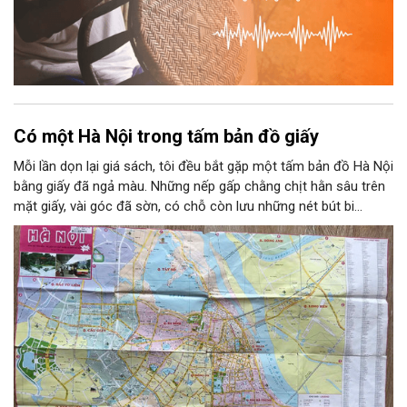
Có một Hà Nội trong tấm bản đồ giấy
Mỗi lần dọn lại giá sách, tôi đều bắt gặp một tấm bản đồ Hà Nội
bằng giấy đã ngả màu. Những nếp gấp chằng chịt hằn sâu trên
mặt giấy, vài góc đã sờn, có chỗ còn lưu những nét bút bi
khoanh tròn tên phố. Người ta có thể giữ một tấm ảnh, một
tấm vé tàu hay một lá thư cũ để nhớ về tuổi trẻ. Còn tôi giữ
một tấm bản đồ. Bởi trên đó có một Hà Nội gắn với năm tháng
thanh xuân của tôi.