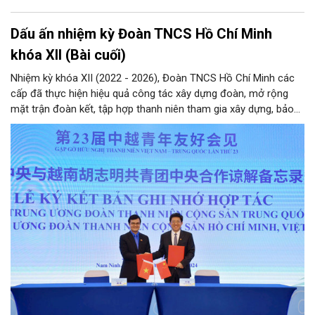
Dấu ấn nhiệm kỳ Đoàn TNCS Hồ Chí Minh
khóa XII (Bài cuối)
Nhiệm kỳ khóa XII (2022 - 2026), Đoàn TNCS Hồ Chí Minh các
cấp đã thực hiện hiệu quả công tác xây dựng đoàn, mở rộng
mặt trận đoàn kết, tập hợp thanh niên tham gia xây dựng, bảo
vệ Đảng và hệ thống chính trị; công tác quốc tế thanh niên;
tham mưu, phối hợp… Qua đó hoàn thành các mục tiêu nghị
quyết Đại hội Đoàn khóa XII đặt ra, hướng tới nhiệm kỳ khóa XIII
với hành động cách mạng thống nhất: “Tuổi trẻ Việt Nam tiên
phong trong kỷ nguyên mới”.