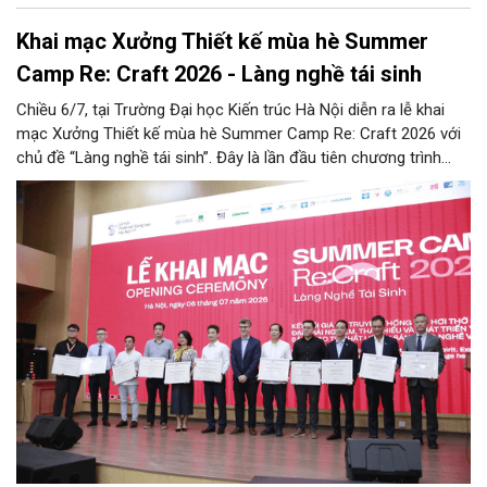
Khai mạc Xưởng Thiết kế mùa hè Summer
Camp Re: Craft 2026 - Làng nghề tái sinh
Chiều 6/7, tại Trường Đại học Kiến trúc Hà Nội diễn ra lễ khai
mạc Xưởng Thiết kế mùa hè Summer Camp Re: Craft 2026 với
chủ đề “Làng nghề tái sinh”. Đây là lần đầu tiên chương trình
được tổ chức tại khu vực phía Bắc, tiếp nối thành công của bốn
mùa tổ chức trước đó (2022 - 2025) tại khu vực phía Nam.