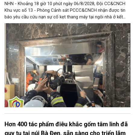
NHN - Khoảng 18 giờ 10 phút ngày 06/8/2028, Đội CC&CNCH
Khu vực số 13 - Phòng Cảnh sát PCCC&CNCH nhận được tin
báo yêu cầu cứu nạn sự cố kẹt thang máy tại ngôi nhà ở kết
hợp kinh doanh tại địa chỉ số 1C Định Công Thượng, phường
Định Công khiến 13 người (trong đó có 8 cháu nhỏ) bị mắc kẹt.
Hơn 400 tác phẩm điêu khắc gốm tâm linh đã
quy tụ tại núi Bà Đen, sẵn sàng cho triển lãm