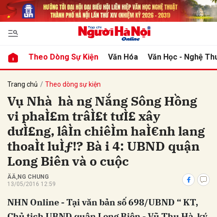
bình luận
Theo Dòng Sự Kiện
Văn Hóa
Văn Học - Nghệ Th
Trang chủ
Theo dòng sự kiện
Vụ Nhà hà ng Nắng Sông Hồng
vi phaÌ£m trâÌ£t tưÌ£ xây
dưÌ£ng, lâÌn chiêÌm haÌ€nh lang
thoaÌt luÌƒ!? Bà i 4: UBND quận
Long Biên và o cuộc
Hủy
G
ÄÄ‚NG CHUNG
13/05/2016 12:59
NHN Online - Tại văn bản số 698/UBND “ KT,
Chủ tịch UBND quận Long Biên - Vũ Thu Hà ký