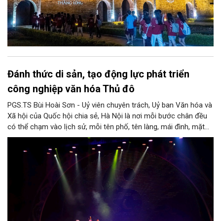
Đánh thức di sản, tạo động lực phát triển
công nghiệp văn hóa Thủ đô
PGS.TS Bùi Hoài Sơn - Uỷ viên chuyên trách, Uỷ ban Văn hóa và
Xã hội của Quốc hội chia sẻ, Hà Nội là nơi mỗi bước chân đều
có thể chạm vào lịch sử, mỗi tên phố, tên làng, mái đình, mặt
hồ, nếp nhà, câu hát, món ăn, làn điệu, nghề thủ công đều có
thể kể một câu chuyện về chiều sâu văn hiến của dân tộc.
Nhưng trong kỷ nguyên mới, câu hỏi đặt ra không chỉ Hà Nội có
bao nhiêu di sản, bao nhiêu văn nghệ sĩ, trí thức, không gian ký
ức, mà là làm thế nào để những giá trị ấy trở thành nguồn lực
phát triển, thành sức mạnh mềm, thành động lực sáng tạo,
thành năng lực cạnh tranh của Thủ đô.