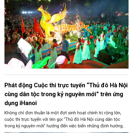
thu quy mô, đặc sắc và giàu bản sắc văn hóa xứ Đoài.
Phát động Cuộc thi trực tuyến “Thủ đô Hà Nội
cùng dân tộc trong kỷ nguyên mới” trên ứng
dụng iHanoi
Không chỉ đơn thuần là một đợt sinh hoạt chính trị rộng lớn,
cuộc thi trực tuyến với tên gọi "Thủ đô Hà Nội cùng dân tộc
trong kỷ nguyên mới" hướng đến việc biến những định hướng
chiến lược trong Nghị quyết số 02-NQ/TW của Bộ Chính trị