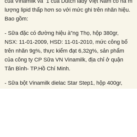
các sản phẩm kém chất lượng nêu trên, có 2 sản
phẩm của Vinamilk và 1 của Dutch lady Việt
Nam có hà m lượng lipid thấp hơn so với mức ghi
trên nhãn hiệu. Bao gồm:
- Sữa đặc có đường hiệu à”ng Thọ, hộp 380gr,
NSX: 11-01-2009, HSD: 11-01-2010, mức công bố
trên nhãn 9g%, thực kiểm đạt 6,32g%, sản phẩm
của công ty CP Sữa VN Vinamilk, địa chỉ ở quận
Tân Bình- TP.Hồ Chí Minh.
- Sữa bột Vinamilk dielac Star Step1, hộp 400gr,
NSX: 12-6-2007; HSD: 12-6-2009, mức công bố
trên nhãn 28g%, thực kiểm đạt 23,3g%, sản
phẩm của công ty CP Sữa Việt nam Vinamilk.
- Sữa đặc có đường Dutch lady, hộp 380gr, NSX: