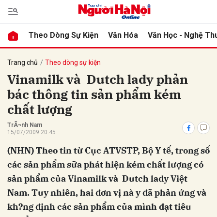
Theo Dòng Sự Kiện
Văn Hóa
Văn Học - Nghệ Th
Gửi bình luận
Trang chủ
Theo dòng sự kiện
Vinamilk và Dutch lady phản
bác thông tin sản phẩm kém
chất lượng
TrÃ¬nh Nam
15/07/2009 20:45
(NHN) Theo tin từ Cục ATVSTP, Bộ Y tế, trong số
Hủ
các sản phẩm sữa phát hiện kém chất lượng có
sản phẩm của Vinamilk và Dutch lady Việt
Nam. Tuy nhiên, hai đơn vị nà y đã phản ứng và
kh?ng định các sản phẩm của mình đạt tiêu