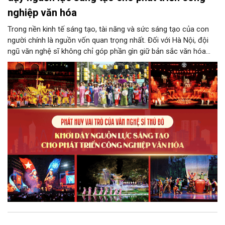
nghiệp văn hóa
Trong nền kinh tế sáng tạo, tài năng và sức sáng tạo của con
người chính là nguồn vốn quan trọng nhất. Đối với Hà Nội, đội
ngũ văn nghệ sĩ không chỉ góp phần gìn giữ bản sắc văn hóa
mà còn giữ vai trò trung tâm trong quá trình hình thành các sản
phẩm công nghiệp văn hóa có giá trị. Khơi dậy, phát huy và tạo
điều kiện để nguồn lực sáng tạo ấy phát triển sẽ là “chìa khóa”
để Hà Nội khai thác hiệu quả tiềm năng văn hóa, nâng cao năng
lực cạnh tranh và khẳng định vị thế của một trung tâm sáng tạo
trong kỷ nguyên mới.