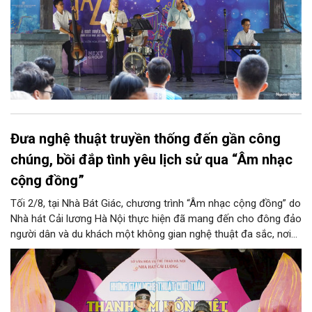
Đưa nghệ thuật truyền thống đến gần công
chúng, bồi đắp tình yêu lịch sử qua “Âm nhạc
cộng đồng”
Tối 2/8, tại Nhà Bát Giác, chương trình “Âm nhạc cộng đồng” do
Nhà hát Cải lương Hà Nội thực hiện đã mang đến cho đông đảo
người dân và du khách một không gian nghệ thuật đa sắc, nơi
những làn điệu cải lương, ca cổ, tân cổ và các tiết mục múa
hòa quyện trong không gian của phố đi bộ hồ Hoàn Kiếm. Đặc
biệt, chương trình có sự giao lưu của các nghệ sĩ đến từ
phương Nam, góp phần tạo nên cuộc gặp gỡ nghệ thuật giàu
cảm xúc.