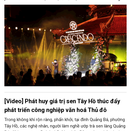
gian mở bên hồ Hoàn Kiếm, Sở Văn hóa và Thể thao Hà Nội tổ
chức chương trình nghệ thuật đặc biệt “Crescendo - Giao
hưởng kết nối”. Chương trình khẳng định cam kết phát triển văn
hóa Thủ đô theo định hướng “Văn hiến - Bản sắc - Sáng tạo -
Hội nhập - Kết nối”, đưa các giá trị văn hóa thấm sâu vào mọi
lĩnh vực của đời sống.
[Video] Phát huy giá trị sen Tây Hồ thúc đẩy
phát triển công nghiệp văn hoá Thủ đô
Trong không khí rộn ràng, phấn khởi, tại đình Quảng Bá, phường
Tây Hồ, các nghệ nhân, người làm nghề ướp trà sen làng Quảng