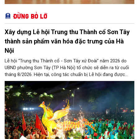
Đừng bỏ lỡ
Xây dựng Lễ hội Trung thu Thành cổ Sơn Tây
thành sản phẩm văn hóa đặc trưng của Hà
Nội
Lễ hội “Trung thu Thành cổ - Sơn Tây xứ Đoài” năm 2026 do
UBND phường Sơn Tây (TP Hà Nội) tổ chức sẽ diễn ra từ cuối
tháng 8/2026. Hiện tại, công tác chuẩn bị Lễ hội đang được
chính quyền phường Sơn Tây cùng các phòng, ban, ngành, đơn
vị và 25 tổ dân phố khẩn trương triển khai, tạo khí thế sôi nổi,
sẵn sàng mang đến cho Nhân dân và du khách một mùa Trung
thu quy mô, đặc sắc và giàu bản sắc văn hóa xứ Đoài.