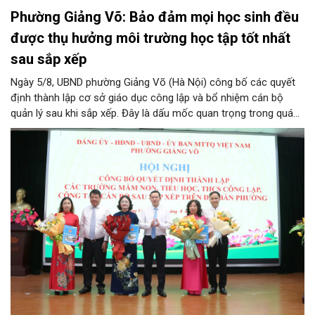
Phường Giảng Võ: Bảo đảm mọi học sinh đều
được thụ hưởng môi trường học tập tốt nhất
sau sắp xếp
Ngày 5/8, UBND phường Giảng Võ (Hà Nội) công bố các quyết
định thành lập cơ sở giáo dục công lập và bổ nhiệm cán bộ
quản lý sau khi sắp xếp. Đây là dấu mốc quan trọng trong quá
trình kiện toàn tổ chức bộ máy, thực hiện chủ trương tinh gọn,
nâng cao hiệu lực, hiệu quả quản lý theo các nghị quyết của
Trung ương và kế hoạch của UBND TP Hà Nội.