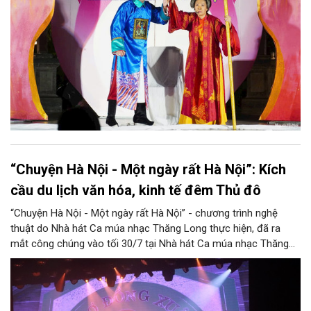
“Chuyện Hà Nội - Một ngày rất Hà Nội”: Kích
cầu du lịch văn hóa, kinh tế đêm Thủ đô
“Chuyện Hà Nội - Một ngày rất Hà Nội” - chương trình nghệ
thuật do Nhà hát Ca múa nhạc Thăng Long thực hiện, đã ra
mắt công chúng vào tối 30/7 tại Nhà hát Ca múa nhạc Thăng
Long (số 31 - 33 phố Lương Văn Can, phường Hoàn Kiếm).