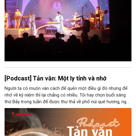
[Podcast] Tản văn: Một ly tỉnh và nhớ
Người ta có muôn vàn cách để quên một điều gì đó nhưng để
nhớ về kỷ niệm thì lại chẳng có nhiều. Tôi hay chọn buổi sáng
thứ Bảy trong tuần để được thư thả về phố núi quê hương, ngồi
đợi giọt đắng của đất đai, mưa nắng điểm từng nhịp xuống
chiếc ly sứ như đợi thời gian mở cánh cửa diệu kì của mình.