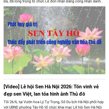
Bá, đã long trọng tổ chức Lễ đón nhận Bằng công nhận danh
hiệu Làng nghề truyền thống “Làng nghề ướp trà sen Quảng Bá”
và Nghề truyền thống “Nghề ướp trà sen Quảng An”. Sự kiện là
cột mốc có ý nghĩa đặc biệt, không chỉ tôn vinh giá trị văn hóa
hoa sen của vùng đất Tây Hồ mà còn khẳng định sức sống
mãnh liệt của một nghề truyền thống giữa nhịp sống hối hả của
Thủ đô, góp sức phát triển
[Video] Lễ hội Sen Hà Nội 2026: Tôn vinh vẻ
đẹp sen Việt, lan tỏa hình ảnh Thủ đô
Tối 26/6, tại Vườn hoa Lý Tự Trọng, Sở Du lịch Hà Nội phối hợp
với UBND phường Tây Hồ tổ chức khai mạc Lễ hội Sen Hà Nội