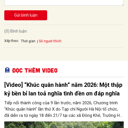
Gửi bình luận
(0) Bình luận
Xếp theo:
Số người thích
Thời gian
Đọc thêm Video
[Video] “Khúc quân hành” năm 2026: Một thập
kỷ bền bỉ lan toả nghĩa tình đền ơn đáp nghĩa
Tiếp nối thành công của 9 lần trước, năm 2026, Chương trình
"Khúc quân hành” lần thứ X do Tạp chí Người Hà Nội tổ chức,
đã diễn ra từ ngày 18 đến 21/7 tại các xã Đông Khê, Trường Hà
- tỉnh Cao Bằng và Thủ đô Hà Nội. Chương trình là hoạt động
thiết thực kỷ niệm 79 năm Ngày Thương binh - Liệt sĩ