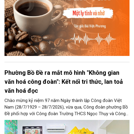
Phường Bồ Đề ra mắt mô hình "Không gian
văn hoá công đoàn": Kết nối tri thức, lan toả
văn hoá đọc
Chào mừng kỷ niệm 97 năm Ngày thành lập Công đoàn Việt
Nam (28/7/1929 – 28/7/2026), vừa qua, Công đoàn phường Bồ
Đề phối hợp với Công đoàn Trường THCS Ngọc Thụy và Công
đoàn Trường Tiểu học Ái Mộ B tổ chức Lễ ra mắt Mô hình
“Không gian văn hóa công đoàn”.