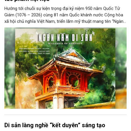
Hướng tới chuỗi sự kiện trọng đại kỷ niệm 950 năm Quốc Tử
Giám (1076 – 2026) cùng 81 năm Quốc khánh nước Cộng hòa
xã hội chủ nghĩa Việt Nam, triển lãm mỹ thuật mang tên “Ngàn
năm di sản” sẽ chính thức khai mạc vào ngày 8/8 tại Nhà Thái
Học, Di tích Quốc gia đặc biệt Văn Miếu – Quốc Tử Giám. Sự
kiện kéo dài đến ngày 25/9/2026 hứa hẹn trở thành điểm đến
văn hóa đầy sức hút, góp phần làm phong phú đời sống nghệ
thuật của Thủ đô trong mùa thu này.
Di sản làng nghề “kết duyên” sáng tạo