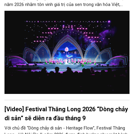
năm 2026 nhằm tôn vinh giá trị của sen trong văn hóa Việt,
đồng thời quảng bá, giới thiệu nét độc đáo, giá trị của sen với
nhân dân, bạn bè, khách du lịch trong nước và quốc tế. Đây là
hoạt động của Thành phố nhằm cụ thể hóa Chương trình hành
động số 01-CTr/TU ngày 29/11/2025, Chương trình hành động
số 08-CTtr/TU ngày 17/3/2026 của Thành ủy và các định
hướng của Thành phố về phát t
[Video] Festival Thăng Long 2026 “Dòng chảy
di sản” sẽ diễn ra đầu tháng 9
Với chủ đề “Dòng chảy di sản - Heritage Flow”, Festival Thăng