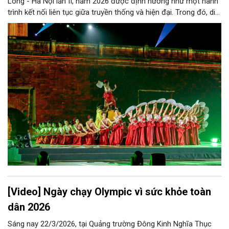
Long - Hà Nội lần II, năm 2026 được định hướng như một hành
trình kết nối liên tục giữa truyền thống và hiện đại. Trong đó, di
sản không còn được nhìn nhận như những giá trị tĩnh, mà trở
thành một dòng chảy sống động trong đời sống đô thị, gắn liền
với trải nghiệm và sự tham gia của cộng đồng. Sự kiện diễn ra
từ ngày 11 - 20/9 tại nhiều không gian văn hóa - di sản tiêu biểu
của Thủ đô.
[Video] Ngày chạy Olympic vì sức khỏe toàn
dân 2026
Sáng nay 22/3/2026, tại Quảng trường Đông Kinh Nghĩa Thục