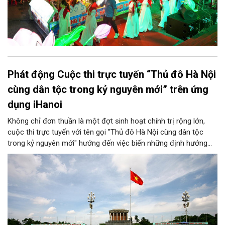
Phát động Cuộc thi trực tuyến “Thủ đô Hà Nội
cùng dân tộc trong kỷ nguyên mới” trên ứng
dụng iHanoi
Không chỉ đơn thuần là một đợt sinh hoạt chính trị rộng lớn,
cuộc thi trực tuyến với tên gọi "Thủ đô Hà Nội cùng dân tộc
trong kỷ nguyên mới" hướng đến việc biến những định hướng
chiến lược trong Nghị quyết số 02-NQ/TW của Bộ Chính trị
thành niềm tin, thành nhận thức chung của mỗi người dân.