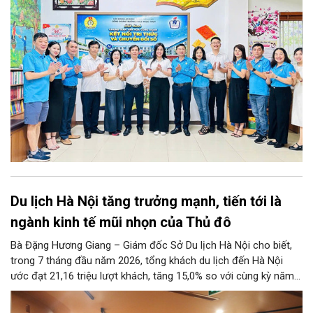
Du lịch Hà Nội tăng trưởng mạnh, tiến tới là
ngành kinh tế mũi nhọn của Thủ đô
Bà Đặng Hương Giang – Giám đốc Sở Du lịch Hà Nội cho biết,
trong 7 tháng đầu năm 2026, tổng khách du lịch đến Hà Nội
ước đạt 21,16 triệu lượt khách, tăng 15,0% so với cùng kỳ năm
2025. Tổng thu từ khách du lịch ước đạt 86,47 nghìn tỷ đồng,
tăng 17,9% so với cùng kỳ năm trước.