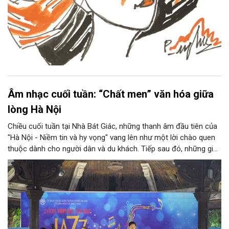
Âm nhạc cuối tuần: “Chất men” văn hóa giữa
lòng Hà Nội
Chiều cuối tuần tại Nhà Bát Giác, những thanh âm đầu tiên của
"Hà Nội - Niềm tin và hy vọng" vang lên như một lời chào quen
thuộc dành cho người dân và du khách. Tiếp sau đó, những giai
điệu jazz kinh điển của thế giới lần lượt cất lên qua phần biểu
diễn của NSƯT Quyền Văn Minh và các nghệ sĩ Bình Minh Jazz
Club, mở ra một không gian âm nhạc giàu cảm xúc ngay giữa
trung tâm Thủ đô.