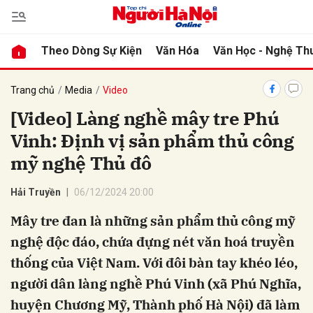
Theo Dòng Sự Kiện
Văn Hóa
Văn Học - Nghệ Th
bình luận
Trang chủ
Media
Video
[Video] Làng nghề mây tre Phú
Vinh: Định vị sản phẩm thủ công
mỹ nghệ Thủ đô
Hải Truyền
06/12/2024 20:00
Mây tre đan là những sản phẩm thủ công mỹ
Hủy
G
nghệ độc đáo, chứa đựng nét văn hoá truyền
thống của Việt Nam. Với đôi bàn tay khéo léo,
người dân làng nghề Phú Vinh (xã Phú Nghĩa,
huyện Chương Mỹ, Thành phố Hà Nội) đã làm