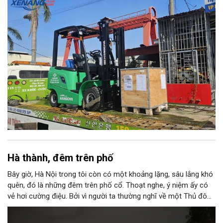
hợp với nhiều kho bãi, nhà xưởng và cơ sở sản xuất nhờ tải
trọng đáp ứng các loại hàng hóa phổ biến, đồng thời có khả
năng vận hành linh hoạt trong nhiều môi trường.
Hà thành, đêm trên phố
Bây giờ, Hà Nội trong tôi còn có một khoảng lặng, sâu lắng khó
quên, đó là những đêm trên phố cổ. Thoạt nghe, ý niệm ấy có
vẻ hơi cường điệu. Bởi vì người ta thường nghĩ về một Thủ đô
ngàn năm văn hiến với những nét tĩnh lặng, cổ kính, rêu phong
trong ánh nắng ban mai mơ màng buông xuống “ba mươi sáu