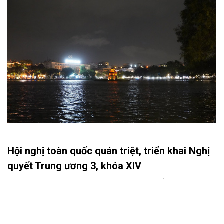
phố phường”; nên có lẽ, sẽ ngỡ ngàng, nếu ai đó khi nghe thấy
nơi này được gọi là “thành phố của những đêm thâu”.
Hội nghị toàn quốc quán triệt, triển khai Nghị
quyết Trung ương 3, khóa XIV
Sáng 29/7, tại Hà Nội, Bộ Chính trị, Ban Bí thư tổ chức Hội nghị
toàn quốc nghiên cứu, học tập, quán triệt và triển khai thực hiện
Nghị quyết Hội nghị lần thứ ba Ban Chấp hành Trung ương Đảng
khóa XIV.