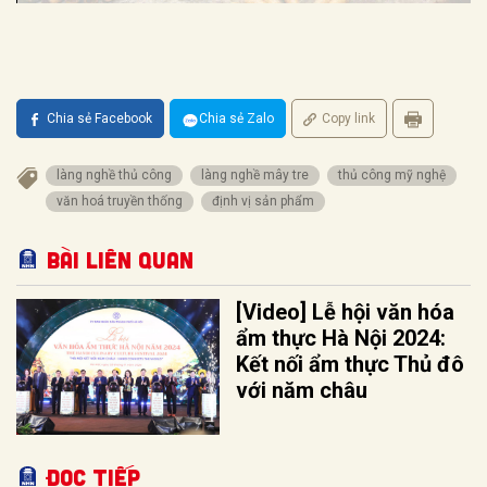
Chia sẻ Facebook
Chia sẻ Zalo
Copy link
làng nghề thủ công
làng nghề mây tre
thủ công mỹ nghệ
văn hoá truyền thống
định vị sản phẩm
Bài liên quan
[Video] Lễ hội văn hóa
ẩm thực Hà Nội 2024:
Kết nối ẩm thực Thủ đô
với năm châu
Đọc tiếp