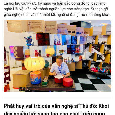
Là nơi lưu giữ ký ức, kỹ năng và bản sắc cộng đồng, các làng
nghề Hà Nội dần trở thành nguồn lực cho sáng tạo. Sự gặp gỡ
giữa nghệ nhân và nhà thiết kế, nghệ sĩ đang mở ra những khả
năng phát triển mới cho thủ công đương đại trên nền tảng di
sản. Từ những cuộc “kết duyên” đầy cảm hứng ấy, Hà Nội đang
khơi thông mạch ngầm của hệ sinh thái thủ công, biến vốn cổ
thành động lực bền vững cho tương lai.
Phát huy vai trò của văn nghệ sĩ Thủ đô: Khơi
dậy nguồn lực sáng tạo cho phát triển công