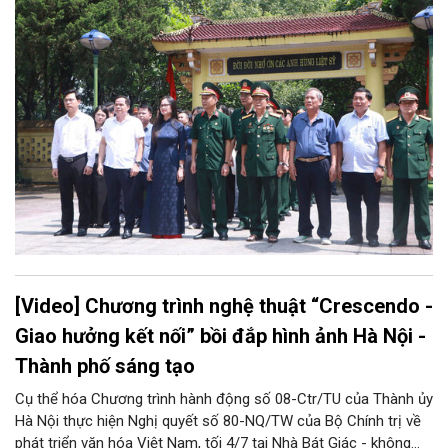
(27/7/1947 - 27/7/2026); hướng tới 80 năm Ngày Toàn quốc
kháng chiến (19/12/1946 - 19/12/2026). Chương trình Khúc
quân hành năm 2026 đánh dấu một thập kỷ vun đắp và lan tỏa
truyền thống “Uống nước nhớ nguồn”, “Đền ơn đáp nghĩa” tốt
đẹp của dân tộc.
[Video] Chương trình nghệ thuật “Crescendo -
Giao hưởng kết nối” bồi đắp hình ảnh Hà Nội -
Thành phố sáng tạo
Cụ thể hóa Chương trình hành động số 08-Ctr/TU của Thành ủy
Hà Nội thực hiện Nghị quyết số 80-NQ/TW của Bộ Chính trị về
phát triển văn hóa Việt Nam, tối 4/7 tại Nhà Bát Giác - không