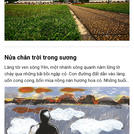
Nửa chân trời trong sương
Làng tôi ven sông Yên, một nhánh sông quanh năm lững lờ
chảy qua những bãi bồi ngập cỏ. Con đường đất dẫn vào làng
uốn cong cong, bốn mùa nồng nàn hương hoa cỏ. Những buổi
hoàng hôn, khi nắng đã dịu xuống phía cuối sông, đám hoa tím
lại thẫm màu như có ai vừa rắc lên một lớp khói.