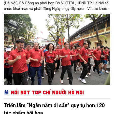
(Hà Nội), Bộ Công an phối hợp Bộ VHTTDL, UBND TP Hà Nội tổ
chức khai mạc và phát động Ngày chạy Olympic - Vì sức khỏe
toàn dân - Vì an ninh Tổ quốc năm 2026. Sự kiện đã huy động
đông đảo mọi tầng lớp nhân dân tham gia phong trào thể dục
thể thao cũng như phong trào toàn dân bảo vệ an ninh tổ quốc,
minh chứng cho tinh thần đoàn kết toàn dân tộc bước vào kỷ
nguyên mới, kỷ nguyên vươn mình của dân tộc Việt Nam.
Nổi bật Tạp chí Người Hà Nội
Triển lãm “Ngàn năm di sản” quy tụ hơn 120
tác phẩm hội họa