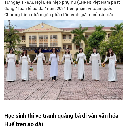
Từ ngày 1 - 8/3, Hội Liên hiệp phụ nữ (LHPN) Việt Nam phát
động "Tuần lễ áo dài" năm 2024 trên phạm vi toàn quốc.
Chương trình nhằm góp phần tôn vinh giá trị của áo dài
trong đời sống, văn hóa, xã hội, đồng thời khơi dậy tình yêu,
niềm tự hào, trách nhiệm giữ gìn, phát huy giá trị di sản áo
dài.
Học sinh thi vẽ tranh quảng bá di sản văn hóa
Huế trên áo dài