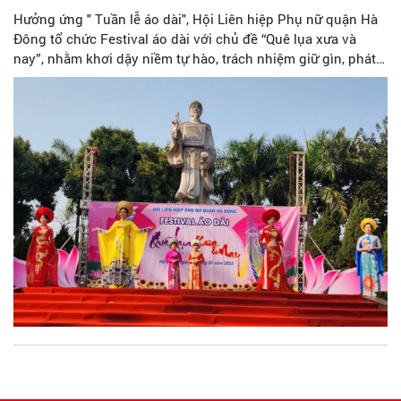
Hưởng ứng " Tuần lễ áo dài", Hội Liên hiệp Phụ nữ quận Hà
Đông tổ chức Festival áo dài với chủ đề “Quê lụa xưa và
nay”, nhằm khơi dậy niềm tự hào, trách nhiệm giữ gìn, phát
huy di sản văn hóa Việt Nam trong mỗi cán bộ, hội viên, phụ
nữ.