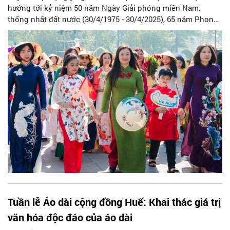
hướng tới kỷ niệm 50 năm Ngày Giải phóng miền Nam,
thống nhất đất nước (30/4/1975 - 30/4/2025), 65 năm Phong
trào Đồng khởi (17/1/1960 - 17/1/2025) với vai trò quan trọng
của "Đội quân tóc dài", 60 năm Phong trào "Ba đảm đang"
(3/1965 - 3/2025); đặc biệt kỷ niệm 115 năm Ngày Quốc tế
phụ nữ (8/3/1910 - 8/3/2025), 1985 năm Cuộc khởi nghĩa Hai
Bà Trưng; phát huy thành công của chuỗi hoạt động hưởng
ứng "Tuần lễ Áo dài" từ năm 2019 đến nay.
Tuần lễ Áo dài cộng đồng Huế: Khai thác giá trị
văn hóa độc đáo của áo dài