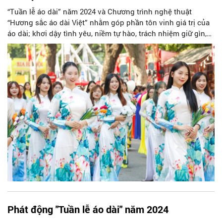
“Tuần lễ áo dài” năm 2024 và Chương trình nghệ thuật
“Hương sắc áo dài Việt” nhằm góp phần tôn vinh giá trị của
áo dài; khơi dậy tình yêu, niềm tự hào, trách nhiệm giữ gìn,
phát huy giá trị di sản áo dài trong cộng đồng.
Phát động "Tuần lễ áo dài" năm 2024