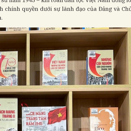
h sử năm 1945 – khi toàn dân tộc Việt Nam đồng l
nh chính quyền dưới sự lãnh đạo của Đảng và Chủ
.