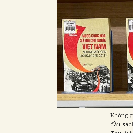
Không gi
đầu sác