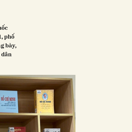
uốc
1, phố
g bày,
a dân