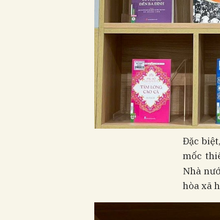
Đặc biệt
mốc thi
Nhà nướ
hòa xã h