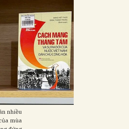
dân nhiều
 của mùa