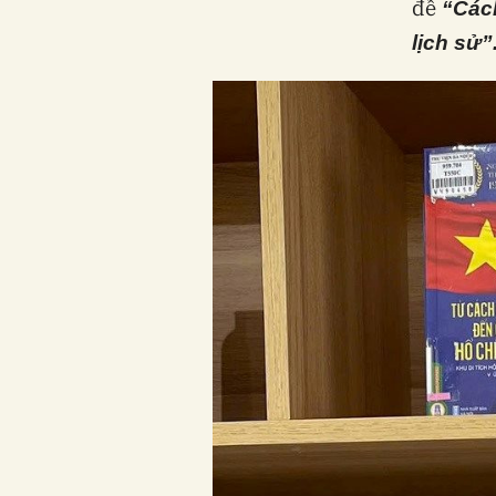
đề
“Các
lịch sử”