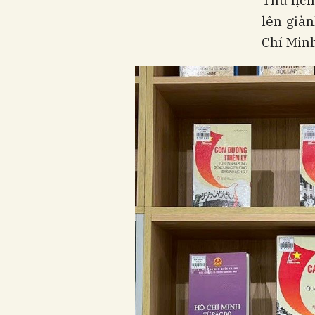
Thu lịc
lên già
Chí Minh