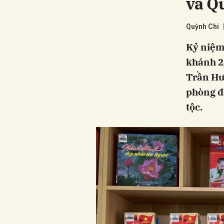
và Q
Quỳnh Chi
Kỷ niệm
khánh 2/
Trần Hư
phòng đọ
tộc.