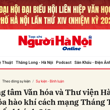
bình luận
ệ Thuật
Thăng Long - Hà Nội
Podcast
Sân Khấu - Điện Ản
Theo dòng sự kiện
Sự kiện - Bình luận
Hủy
G
g tâm Văn hóa và Thư viện Hà
tỏa hào khí cách mạng Tháng