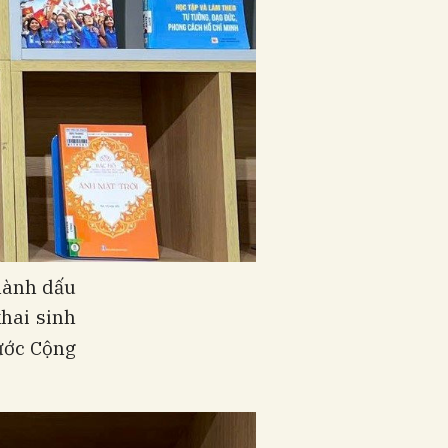
thành dấu
khai sinh
ước Cộng