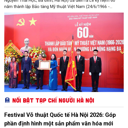
Nguyễn Thái Học, Ba Đình, Hà Nội) đã diễn ra Lễ kỷ niệm 60
năm thành lập Bảo tàng Mỹ thuật Việt Nam (24/6/1966 -
24/6/2026) và đón nhận Huân chương Lao động hạng Ba.
Nổi bật Tạp chí Người Hà Nội
Festival Võ thuật Quốc tế Hà Nội 2026: Góp
phần định hình một sản phẩm văn hóa mới