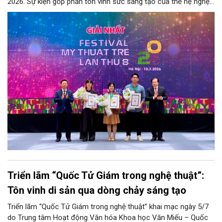
2026. Sự kiện góp phần tôn vinh sức sáng tạo của thế hệ nghệ
sĩ trẻ, đồng thời phản ánh những xu hướng mới của mỹ thuật
đương đại Việt Nam.
Triển lãm “Quốc Tử Giám trong nghệ thuật”:
Tôn vinh di sản qua dòng chảy sáng tạo
Triển lãm “Quốc Tử Giám trong nghệ thuật” khai mạc ngày 5/7
do Trung tâm Hoạt động Văn hóa Khoa học Văn Miếu – Quốc