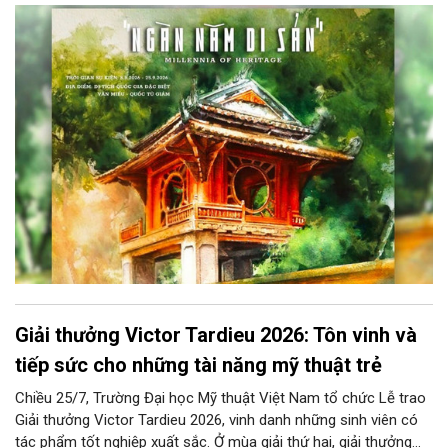
năm di sản” sẽ chính thức khai mạc vào ngày 8/8 tại Nhà Thái
Học, Di tích Quốc gia đặc biệt Văn Miếu – Quốc Tử Giám. Sự
kiện kéo dài đến ngày 25/9/2026 hứa hẹn trở thành điểm đến
văn hóa đầy sức hút, góp phần làm phong phú đời sống nghệ
thuật của Thủ đô trong mùa thu này.
Giải thưởng Victor Tardieu 2026: Tôn vinh và
tiếp sức cho những tài năng mỹ thuật trẻ
Chiều 25/7, Trường Đại học Mỹ thuật Việt Nam tổ chức Lễ trao
Giải thưởng Victor Tardieu 2026, vinh danh những sinh viên có
tác phẩm tốt nghiệp xuất sắc. Ở mùa giải thứ hai, giải thưởng