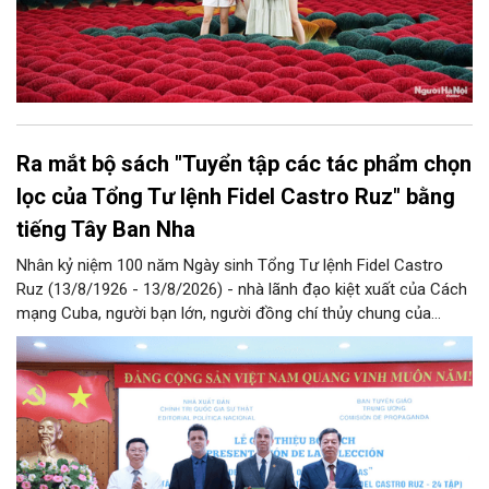
Ra mắt bộ sách "Tuyển tập các tác phẩm chọn
lọc của Tổng Tư lệnh Fidel Castro Ruz" bằng
tiếng Tây Ban Nha
Nhân kỷ niệm 100 năm Ngày sinh Tổng Tư lệnh Fidel Castro
Ruz (13/8/1926 - 13/8/2026) - nhà lãnh đạo kiệt xuất của Cách
mạng Cuba, người bạn lớn, người đồng chí thủy chung của
Đảng, Nhà nước và nhân dân Việt Nam, chiều 5/8, tại Hà Nội,
Nhà xuất bản Chính trị quốc gia Sự thật phối hợp với Ban Tuyên
giáo Trung ương tổ chức Lễ giới thiệu bộ sách “Tuyển tập các
tác phẩm chọn lọc của Tổng Tư lệnh Fidel Castro Ruz” gồm 24
tập bằng tiếng Tây Ban Nha.