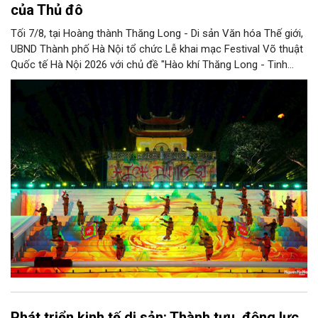
của Thủ đô
Tối 7/8, tại Hoàng thành Thăng Long - Di sản Văn hóa Thế giới,
UBND Thành phố Hà Nội tổ chức Lễ khai mạc Festival Võ thuật
Quốc tế Hà Nội 2026 với chủ đề "Hào khí Thăng Long - Tinh
hoa võ Việt". Lần đầu tiên được tổ chức, Festival đánh dấu
bước đi mới của Thủ đô trong việc xây dựng một sự kiện văn
hóa - thể thao mang tầm quốc tế, góp phần tôn vinh truyền
thống thượng võ dân tộc, quảng bá hình ảnh Hà Nội và thúc đẩy
giao lưu văn hóa, thể thao với bạn bè thế giới.
Phát triển kinh tế di sản: Thành tựu, động lực