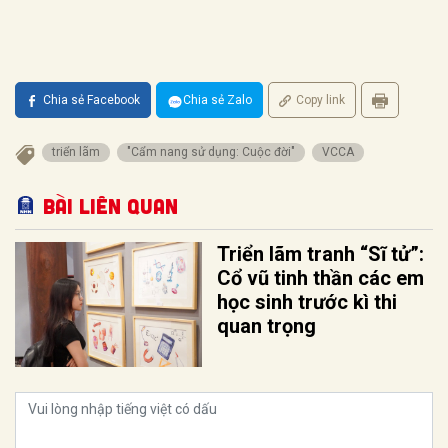
Chia sẻ Facebook
Chia sẻ Zalo
Copy link
triển lãm
"Cẩm nang sử dụng: Cuộc đời"
VCCA
Bài liên quan
Triển lãm tranh “Sĩ tử”:
Cổ vũ tinh thần các em
học sinh trước kì thi
quan trọng