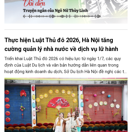
Thực hiện Luật Thủ đô 2026, Hà Nội tăng
cường quản lý nhà nước về dịch vụ lữ hành
Triển khai Luật Thủ đô 2026 có hiệu lực từ ngày 1/7, các quy
định của Luật Du lịch và văn bản hướng dẫn liên quan trong
hoạt động kinh doanh du dịch; Sở Du lịch Hà Nội đề nghị các tổ
chức, đơn vị, doanh nghiệp kinh doanh dịch vụ lữ hành trên địa
bàn thành phố thực hiện một số nội dung quan trọng. Qua đó
góp phần thực hiện thắng lợi các mục tiêu phát triển du lịch Hà
Nội năm 2026 và giai đoạn tiếp theo.