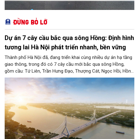
Đừng bỏ lỡ
Dự án 7 cây cầu bắc qua sông Hồng: Định hình
tương lai Hà Nội phát triển nhanh, bền vững
Thành phố Hà Nội đã, đang triển khai cùng nhiều dự án hạ tầng
giao thông, trong đó có 7 cây cầu mới bắc qua sông Hồng,
gồm cầu: Tứ Liên, Trần Hưng Đạo, Thượng Cát, Ngọc Hồi, Hồng
Hà, Mễ Sở và Vân Phúc. 7 cây cầu này vừa giải bài toán hạ tầng
giao thông Thủ đô, vừa thể hiện tầm nhìn chiến lược và cuộc
cách mạng không gian để định hình tương lai phát triển bền
vững Thủ đô trong kỷ nguyên mới.