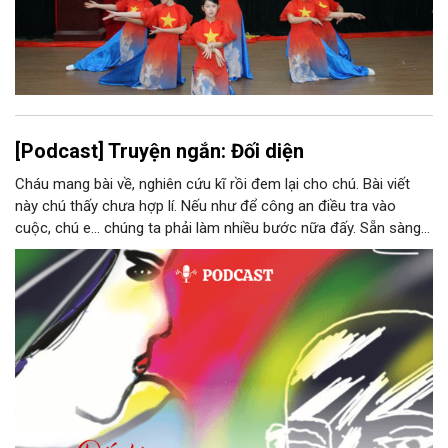
[Podcast] Truyện ngắn: Đối diện
Cháu mang bài về, nghiên cứu kĩ rồi đem lại cho chú. Bài viết
này chú thấy chưa hợp lí. Nếu như để công an điều tra vào
cuộc, chú e… chúng ta phải làm nhiều bước nữa đấy. Sẵn sàng
thì tiếp tục nhé! Chú Minh cầm tập bài viết đưa lại cho Thy. Cô
ngại ngùng đỡ lấy. Đây là lần thứ ba, loạt bài phóng sự của mình
bị Tổng biên tập kêu lên để trả lại...