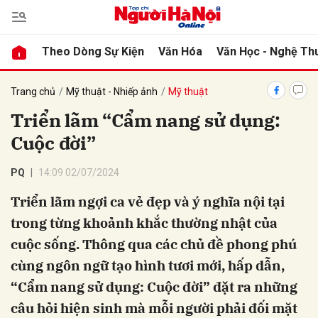
Theo Dòng Sự Kiện
Văn Hóa
Văn Học - Nghệ Th
bình luận
Trang chủ
Mỹ thuật - Nhiếp ảnh
Mỹ thuật
Triển lãm “Cẩm nang sử dụng:
Cuộc đời”
PQ
14:09 02/07/2024
Triển lãm ngợi ca vẻ đẹp và ý nghĩa nội tại
trong từng khoảnh khắc thường nhật của
Hủy
G
cuộc sống. Thông qua các chủ đề phong phú
cùng ngôn ngữ tạo hình tươi mới, hấp dẫn,
“Cẩm nang sử dụng: Cuộc đời” đặt ra những
câu hỏi hiện sinh mà mỗi người phải đối mặt