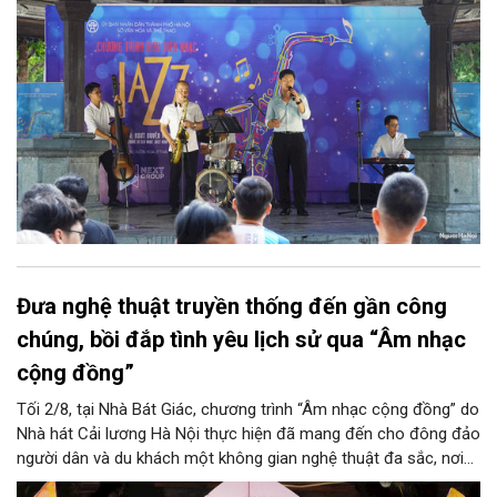
trung tâm Thủ đô.
Đưa nghệ thuật truyền thống đến gần công
chúng, bồi đắp tình yêu lịch sử qua “Âm nhạc
cộng đồng”
Tối 2/8, tại Nhà Bát Giác, chương trình “Âm nhạc cộng đồng” do
Nhà hát Cải lương Hà Nội thực hiện đã mang đến cho đông đảo
người dân và du khách một không gian nghệ thuật đa sắc, nơi
những làn điệu cải lương, ca cổ, tân cổ và các tiết mục múa