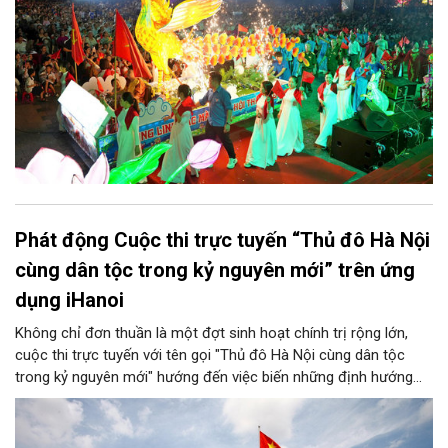
Phát động Cuộc thi trực tuyến “Thủ đô Hà Nội
cùng dân tộc trong kỷ nguyên mới” trên ứng
dụng iHanoi
Không chỉ đơn thuần là một đợt sinh hoạt chính trị rộng lớn,
cuộc thi trực tuyến với tên gọi "Thủ đô Hà Nội cùng dân tộc
trong kỷ nguyên mới" hướng đến việc biến những định hướng
chiến lược trong Nghị quyết số 02-NQ/TW của Bộ Chính trị
thành niềm tin, thành nhận thức chung của mỗi người dân.