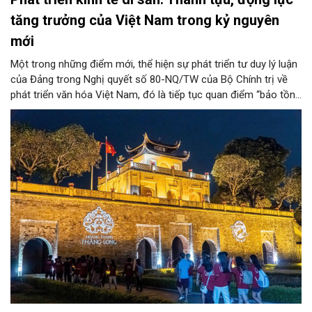
tăng trưởng của Việt Nam trong kỷ nguyên
mới
Một trong những điểm mới, thể hiện sự phát triển tư duy lý luận
của Đảng trong Nghị quyết số 80-NQ/TW của Bộ Chính trị về
phát triển văn hóa Việt Nam, đó là tiếp tục quan điểm “bảo tồn
và phát huy giá trị di sản văn hóa gắn kết với phát triển kinh tế -
xã hội và du lịch”; đồng thời, nâng lên một tầm cao mới: “phát
triển kinh tế di sản”.