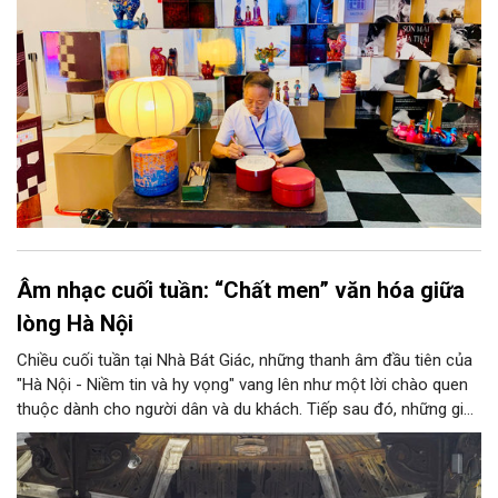
Âm nhạc cuối tuần: “Chất men” văn hóa giữa
lòng Hà Nội
Chiều cuối tuần tại Nhà Bát Giác, những thanh âm đầu tiên của
"Hà Nội - Niềm tin và hy vọng" vang lên như một lời chào quen
thuộc dành cho người dân và du khách. Tiếp sau đó, những giai
điệu jazz kinh điển của thế giới lần lượt cất lên qua phần biểu
diễn của NSƯT Quyền Văn Minh và các nghệ sĩ Bình Minh Jazz
Club, mở ra một không gian âm nhạc giàu cảm xúc ngay giữa