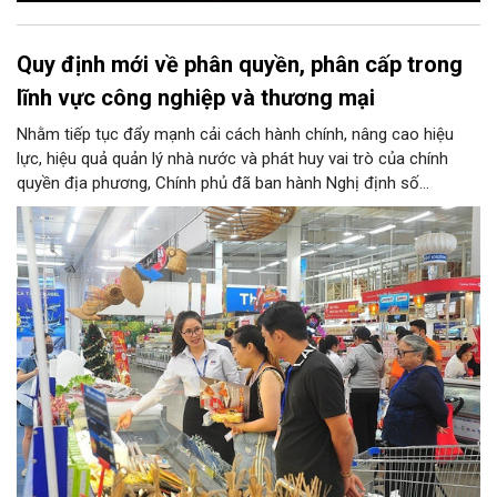
Quy định mới về phân quyền, phân cấp trong
lĩnh vực công nghiệp và thương mại
Nhằm tiếp tục đẩy mạnh cải cách hành chính, nâng cao hiệu
lực, hiệu quả quản lý nhà nước và phát huy vai trò của chính
quyền địa phương, Chính phủ đã ban hành Nghị định số
146/2025/NĐ-CP ngày 12/6/2025 quy định về phân quyền, phân
cấp trong lĩnh vực công nghiệp và thương mại. Trong đó, lĩnh
vực bảo vệ quyền lợi người tiêu dùng có nhiều nội dung quan
trọng được phân cấp cho địa phương, góp phần đưa hoạt động
hỗ trợ người tiêu dùng đến gần người dân hơn.