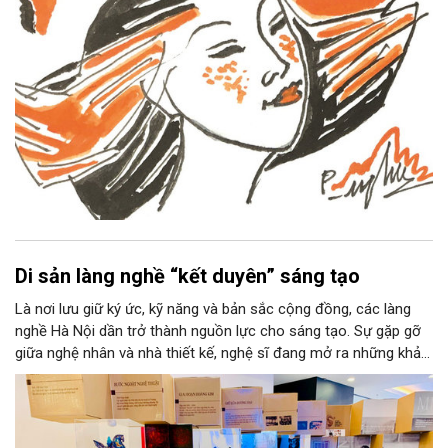
Di sản làng nghề “kết duyên” sáng tạo
Là nơi lưu giữ ký ức, kỹ năng và bản sắc cộng đồng, các làng
nghề Hà Nội dần trở thành nguồn lực cho sáng tạo. Sự gặp gỡ
giữa nghệ nhân và nhà thiết kế, nghệ sĩ đang mở ra những khả
năng phát triển mới cho thủ công đương đại trên nền tảng di
sản. Từ những cuộc “kết duyên” đầy cảm hứng ấy, Hà Nội đang
khơi thông mạch ngầm của hệ sinh thái thủ công, biến vốn cổ
thành động lực bền vững cho tương lai.