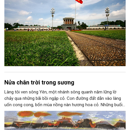
Nửa chân trời trong sương
Làng tôi ven sông Yên, một nhánh sông quanh năm lững lờ
chảy qua những bãi bồi ngập cỏ. Con đường đất dẫn vào làng
uốn cong cong, bốn mùa nồng nàn hương hoa cỏ. Những buổi
hoàng hôn, khi nắng đã dịu xuống phía cuối sông, đám hoa tím
lại thẫm màu như có ai vừa rắc lên một lớp khói.