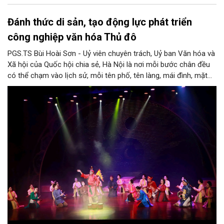
Đánh thức di sản, tạo động lực phát triển
công nghiệp văn hóa Thủ đô
PGS.TS Bùi Hoài Sơn - Uỷ viên chuyên trách, Uỷ ban Văn hóa và
Xã hội của Quốc hội chia sẻ, Hà Nội là nơi mỗi bước chân đều
có thể chạm vào lịch sử, mỗi tên phố, tên làng, mái đình, mặt
hồ, nếp nhà, câu hát, món ăn, làn điệu, nghề thủ công đều có
thể kể một câu chuyện về chiều sâu văn hiến của dân tộc.
Nhưng trong kỷ nguyên mới, câu hỏi đặt ra không chỉ Hà Nội có
bao nhiêu di sản, bao nhiêu văn nghệ sĩ, trí thức, không gian ký
ức, mà là làm thế nào để những giá trị ấy trở thành nguồn lực
phát triển, thành sức mạnh mềm, thành động lực sáng tạo,
thành năng lực cạnh tranh của Thủ đô.