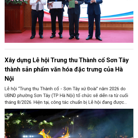
Xây dựng Lễ hội Trung thu Thành cổ Sơn Tây
thành sản phẩm văn hóa đặc trưng của Hà
Nội
Lễ hội “Trung thu Thành cổ - Sơn Tây xứ Đoài” năm 2026 do
UBND phường Sơn Tây (TP Hà Nội) tổ chức sẽ diễn ra từ cuối
tháng 8/2026. Hiện tại, công tác chuẩn bị Lễ hội đang được
chính quyền phường Sơn Tây cùng các phòng, ban, ngành, đơn
vị và 25 tổ dân phố khẩn trương triển khai, tạo khí thế sôi nổi,
sẵn sàng mang đến cho Nhân dân và du khách một mùa Trung
thu quy mô, đặc sắc và giàu bản sắc văn hóa xứ Đoài.