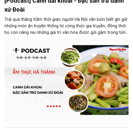
[Podcast] Canh dải khoai - Đặc sản trứ danh
xứ Đoài
Trải qua thăng trầm thời gian, người Hà Nội vẫn luôn biết gìn giữ
những món ăn truyền thống từ công thức gia truyền, đồng thời
họ còn nâng niu những giá trị văn hóa được gửi gắm trong từng
món ăn, từ cách chọn nguyên liệu, chế biến đến cách thưởng
thức. Và canh dải khoai là một món ăn như thế.