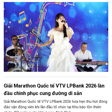
nhiều nền văn hóa gặp gỡ trong không gian di sản giữa lòng Thủ
đô. Từ những tác phẩm kinh điển của thế giới đến những giai
điệu Việt Nam đậm chất tự sự, chương trình mở ra một hành
trình thưởng thức âm nhạc đa tầng cảm xúc, góp phần bồi đắp
diện mạo văn hóa của Hà Nội - Thành phố sáng tạo.
Giải Marathon Quốc tế VTV LPBank 2026 lần
đầu chinh phục cung đường di sản
Giải Marathon Quốc tế VTV LPBank 2026 hứa hẹn thu hút đông
đảo vận động viên khi lần đầu tổ chức tại Khu bảo tồn thiên