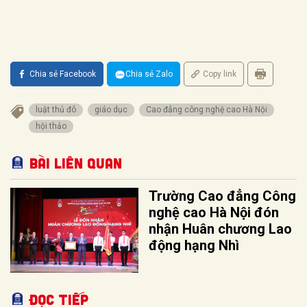
Chia sẻ Facebook
Chia sẻ Zalo
Copy link
luật thủ đô
giáo dục
Cao đẳng công nghệ cao Hà Nội
hội thảo
Bài liên quan
Trường Cao đẳng Công
nghệ cao Hà Nội đón
nhận Huân chương Lao
động hạng Nhì
Đọc tiếp