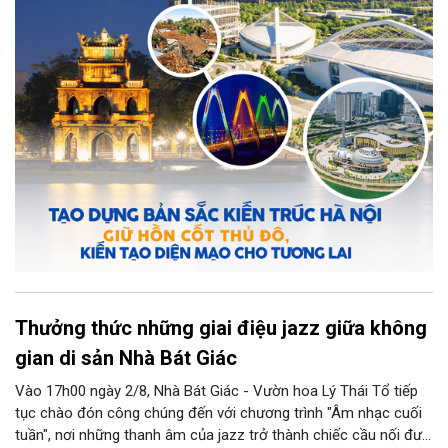
đồng thời phát huy vai trò của đội ngũ kiến trúc sư trong bảo
tồn và sáng tạo, là yêu cầu quan trọng để xây dựng Thủ đô
"Văn hiến - Văn minh - Hiện đại", đáp ứng yêu cầu phát triển
trong thời kỳ mới.
Thưởng thức những giai điệu jazz giữa không
gian di sản Nhà Bát Giác
Vào 17h00 ngày 2/8, Nhà Bát Giác - Vườn hoa Lý Thái Tổ tiếp
tục chào đón công chúng đến với chương trình "Âm nhạc cuối
tuần", nơi những thanh âm của jazz trở thành chiếc cầu nối đưa