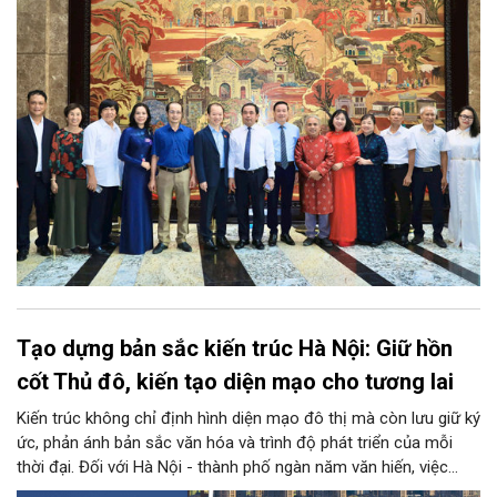
hóa và phát huy nguồn lực con người, góp phần tạo động lực
mới cho sự phát triển nhanh, bền vững của Thủ đô.
Tạo dựng bản sắc kiến trúc Hà Nội: Giữ hồn
cốt Thủ đô, kiến tạo diện mạo cho tương lai
Kiến trúc không chỉ định hình diện mạo đô thị mà còn lưu giữ ký
ức, phản ánh bản sắc văn hóa và trình độ phát triển của mỗi
thời đại. Đối với Hà Nội - thành phố ngàn năm văn hiến, việc
kiến tạo những công trình mới hài hòa với không gian lịch sử,