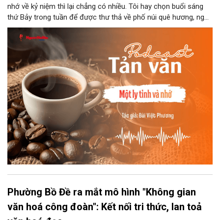
nhớ về kỷ niệm thì lại chẳng có nhiều. Tôi hay chọn buổi sáng
thứ Bảy trong tuần để được thư thả về phố núi quê hương, ngồi
đợi giọt đắng của đất đai, mưa nắng điểm từng nhịp xuống
chiếc ly sứ như đợi thời gian mở cánh cửa diệu kì của mình.
Phường Bồ Đề ra mắt mô hình "Không gian
văn hoá công đoàn": Kết nối tri thức, lan toả