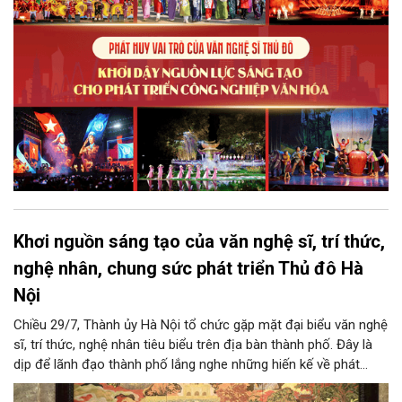
để Hà Nội khai thác hiệu quả tiềm năng văn hóa, nâng cao năng
lực cạnh tranh và khẳng định vị thế của một trung tâm sáng tạo
trong kỷ nguyên mới.
Khơi nguồn sáng tạo của văn nghệ sĩ, trí thức,
nghệ nhân, chung sức phát triển Thủ đô Hà
Nội
Chiều 29/7, Thành ủy Hà Nội tổ chức gặp mặt đại biểu văn nghệ
sĩ, trí thức, nghệ nhân tiêu biểu trên địa bàn thành phố. Đây là
dịp để lãnh đạo thành phố lắng nghe những hiến kế về phát
triển khoa học công nghệ, đổi mới sáng tạo, công nghiệp văn