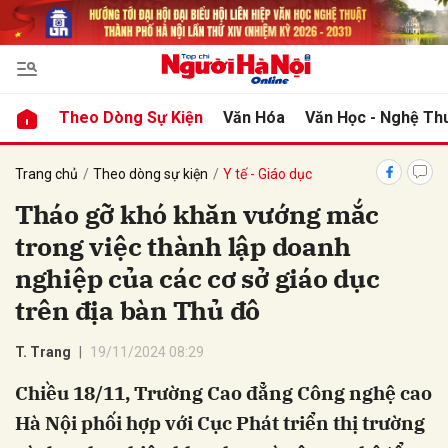
bình luận
Theo Dòng Sự Kiện
Văn Hóa
Văn Học - Nghệ Th
Trang chủ
Theo dòng sự kiện
Y tế - Giáo dục
Tháo gỡ khó khăn vướng mắc
trong việc thành lập doanh
nghiệp của các cơ sở giáo dục
trên địa bàn Thủ đô
Hủy
G
T. Trang
19/11/2024 08:29
Chiều 18/11, Trường Cao đẳng Công nghệ cao
Hà Nội phối hợp với Cục Phát triển thị trường