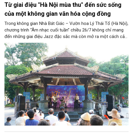
Từ giai điệu "Hà Nội mùa thu" đến sức sống
của một không gian văn hóa cộng đồng
Trong không gian Nhà Bát Giác – Vườn hoa Lý Thái Tổ (Hà Nội),
chương trình “Âm nhạc cuối tuần” chiều 26/7 không chỉ mang
đến những giai điệu Jazz đặc sắc mà còn mở ra một cách cảm
nhận mới về Hà Nội. Điểm nhấn của chương trình là ca khúc “Hà
Nội mùa thu” của nhạc sĩ Vũ Thanh đã đưa hình ảnh Thủ đô
hiện lên bằng vẻ đẹp tinh tế, giàu chiều sâu văn hóa, qua đó
khẳng định vai trò của nghệ thuật trong việc kiến tạo không
gian văn hóa cộng đồng và lan tỏa những giá trị bền vững của
thành phố.