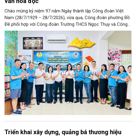
văn hoá đọc
Chào mừng kỷ niệm 97 năm Ngày thành lập Công đoàn Việt
Nam (28/7/1929 – 28/7/2026), vừa qua, Công đoàn phường Bồ
Đề phối hợp với Công đoàn Trường THCS Ngọc Thụy và Công
đoàn Trường Tiểu học Ái Mộ B tổ chức Lễ ra mắt Mô hình
“Không gian văn hóa công đoàn”.
Triển khai xây dựng, quảng bá thương hiệu