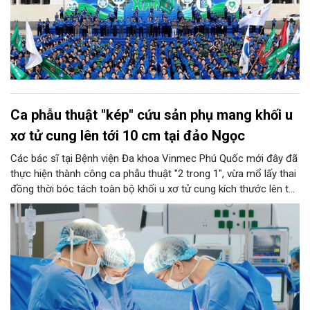
Ca phẫu thuật "kép" cứu sản phụ mang khối u
xơ tử cung lên tới 10 cm tại đảo Ngọc
Các bác sĩ tại Bệnh viện Đa khoa Vinmec Phú Quốc mới đây đã
thực hiện thành công ca phẫu thuật "2 trong 1", vừa mổ lấy thai
đồng thời bóc tách toàn bộ khối u xơ tử cung kích thước lên tới
10 cm cho một sản phụ. Thành công này tiếp tục khẳng định
năng lực làm chủ các kỹ thuật sản khoa chuyên sâu ngay tại
tuyến đảo, thay vì phải chuyển tuyến vào đất liền như trước đây.