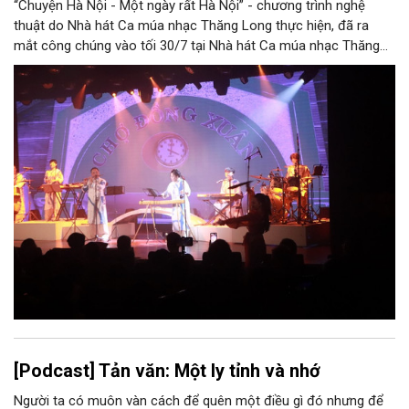
“Chuyện Hà Nội - Một ngày rất Hà Nội” - chương trình nghệ
thuật do Nhà hát Ca múa nhạc Thăng Long thực hiện, đã ra
mắt công chúng vào tối 30/7 tại Nhà hát Ca múa nhạc Thăng
Long (số 31 - 33 phố Lương Văn Can, phường Hoàn Kiếm).
[Podcast] Tản văn: Một ly tỉnh và nhớ
Người ta có muôn vàn cách để quên một điều gì đó nhưng để