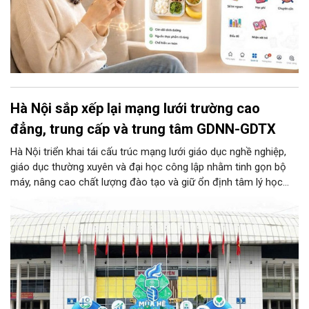
Hà Nội sắp xếp lại mạng lưới trường cao
đẳng, trung cấp và trung tâm GDNN-GDTX
Hà Nội triển khai tái cấu trúc mạng lưới giáo dục nghề nghiệp,
giáo dục thường xuyên và đại học công lập nhằm tinh gọn bộ
máy, nâng cao chất lượng đào tạo và giữ ổn định tâm lý học
sinh. Theo đó, 19 trường cao đẳng, trung cấp thành 8 trường
cao đẳng và 2 trường trung cấp; hợp nhất 29 trung tâm GDNN-
GDTX theo các cực phát triển địa lý thành 14 trung tâm; đồng
thời giữ nguyên Trường Đại học Thủ đô Hà Nội để tập trung đầu
tư phát triển. Toàn bộ công tác sắp xếp, sáp nhập được yêu
cầu hoàn thành trước ngày 25/8/2026.