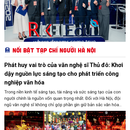
Nổi bật Tạp chí Người Hà Nội
Phát huy vai trò của văn nghệ sĩ Thủ đô: Khơi
dậy nguồn lực sáng tạo cho phát triển công
nghiệp văn hóa
Trong nền kinh tế sáng tạo, tài năng và sức sáng tạo của con
người chính là nguồn vốn quan trọng nhất. Đối với Hà Nội, đội
ngũ văn nghệ sĩ không chỉ góp phần gìn giữ bản sắc văn hóa
mà còn giữ vai trò trung tâm trong quá trình hình thành các sản
phẩm công nghiệp văn hóa có giá trị. Khơi dậy, phát huy và tạo
điều kiện để nguồn lực sáng tạo ấy phát triển sẽ là “chìa khóa”