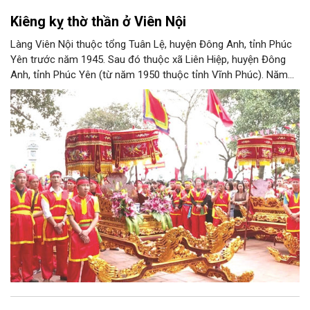
Kiêng kỵ thờ thần ở Viên Nội
Làng Viên Nội thuộc tổng Tuân Lệ, huyện Đông Anh, tỉnh Phúc
Yên trước năm 1945. Sau đó thuộc xã Liên Hiệp, huyện Đông
Anh, tỉnh Phúc Yên (từ năm 1950 thuộc tỉnh Vĩnh Phúc). Năm
1961, làng được sáp nhập vào Hà Nội. Năm 1965, Viên Nội
thuộc xã Vân Nội; từ ngày 1/7/2025 thuộc xã Phúc Thịnh, Hà
Nội. Viên Nội thờ hai vị thần là Đống Băng và Uông Tá (thời
Hùng Vương thứ 18) cùng Diệu La công chúa, nữ tướng thời Hai
Bà Trưng.