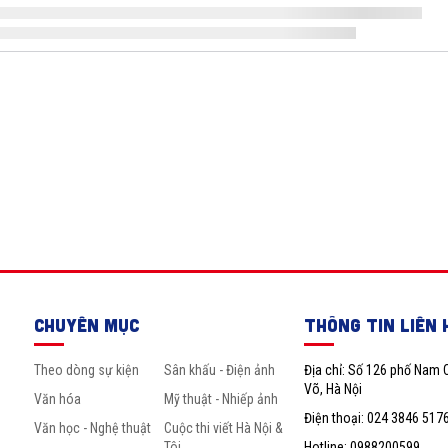
CHUYÊN MỤC
THÔNG TIN LIÊN 
Theo dòng sự kiện
Sân khấu - Điện ảnh
Địa chỉ: Số 126 phố Nam 
Võ, Hà Nội
Văn hóa
Mỹ thuật - Nhiếp ảnh
Điện thoại: 024 3846 517
Văn học - Nghệ thuật
Cuộc thi viết Hà Nội &
Tôi
Hotline: 0988200599