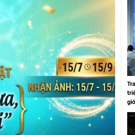
Tra
tr
giớ