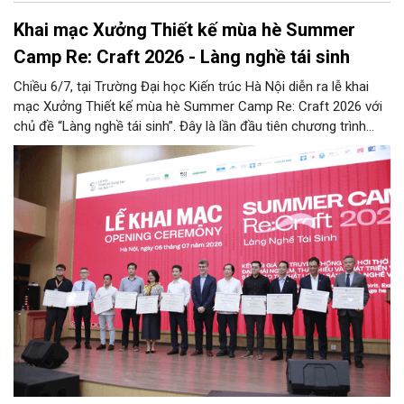
Khai mạc Xưởng Thiết kế mùa hè Summer
Camp Re: Craft 2026 - Làng nghề tái sinh
Chiều 6/7, tại Trường Đại học Kiến trúc Hà Nội diễn ra lễ khai
mạc Xưởng Thiết kế mùa hè Summer Camp Re: Craft 2026 với
chủ đề “Làng nghề tái sinh”. Đây là lần đầu tiên chương trình
được tổ chức tại khu vực phía Bắc, tiếp nối thành công của bốn
mùa tổ chức trước đó (2022 - 2025) tại khu vực phía Nam.