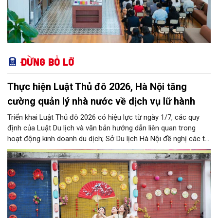
Đừng bỏ lỡ
Thực hiện Luật Thủ đô 2026, Hà Nội tăng
cường quản lý nhà nước về dịch vụ lữ hành
Triển khai Luật Thủ đô 2026 có hiệu lực từ ngày 1/7, các quy
định của Luật Du lịch và văn bản hướng dẫn liên quan trong
hoạt động kinh doanh du dịch; Sở Du lịch Hà Nội đề nghị các tổ
chức, đơn vị, doanh nghiệp kinh doanh dịch vụ lữ hành trên địa
bàn thành phố thực hiện một số nội dung quan trọng. Qua đó
góp phần thực hiện thắng lợi các mục tiêu phát triển du lịch Hà
Nội năm 2026 và giai đoạn tiếp theo.