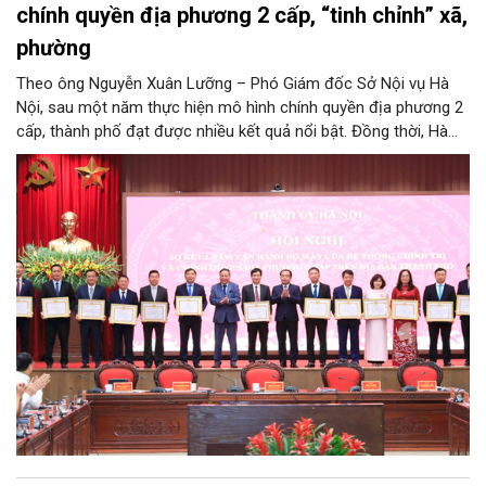
chính quyền địa phương 2 cấp, “tinh chỉnh” xã,
phường
Theo ông Nguyễn Xuân Lưỡng – Phó Giám đốc Sở Nội vụ Hà
Nội, sau một năm thực hiện mô hình chính quyền địa phương 2
cấp, thành phố đạt được nhiều kết quả nổi bật. Đồng thời, Hà
Nội đang nghiên cứu, thực hiện đúng tinh thần chỉ đạo của
Trung ương để tiếp tục tinh chỉnh xã, phường, đảm bảo mô hình
chính quyền địa phương 2 cấp của Hà Nội phát huy hiệu quả
hơn nữa trong giai đoạn mới.