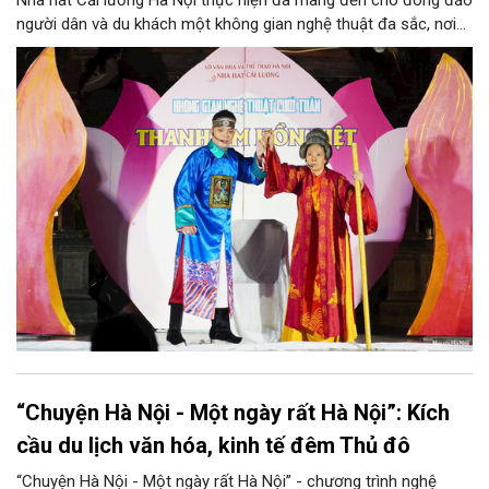
Nhà hát Cải lương Hà Nội thực hiện đã mang đến cho đông đảo
người dân và du khách một không gian nghệ thuật đa sắc, nơi
những làn điệu cải lương, ca cổ, tân cổ và các tiết mục múa
hòa quyện trong không gian của phố đi bộ hồ Hoàn Kiếm. Đặc
biệt, chương trình có sự giao lưu của các nghệ sĩ đến từ
phương Nam, góp phần tạo nên cuộc gặp gỡ nghệ thuật giàu
cảm xúc.
“Chuyện Hà Nội - Một ngày rất Hà Nội”: Kích
cầu du lịch văn hóa, kinh tế đêm Thủ đô
“Chuyện Hà Nội - Một ngày rất Hà Nội” - chương trình nghệ