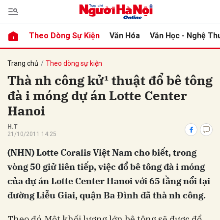
Theo Dòng Sự Kiện
Văn Hóa
Văn Học - Nghệ Th
bình luận
Trang chủ
Theo dòng sự kiện
Thà nh công kử¹ thuật đổ bê tông
đà i móng dự án Lotte Center
Hanoi
H.T
21/10/2011 14:25
(NHN) Lotte Coralis Việt Nam cho biết, trong
Hủy
G
vòng 50 giử liên tiếp, việc đổ bê tông đà i móng
của dự án Lotte Center Hanoi với 65 tầng nổi tại
đường Liễu Giai, quận Ba Đình đã thà nh công.
Theo đó, Một khối lượng lớn bê tông sẽ được đổ