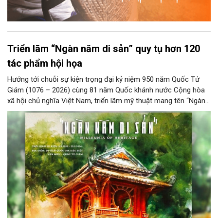
Triển lãm “Ngàn năm di sản” quy tụ hơn 120
tác phẩm hội họa
Hướng tới chuỗi sự kiện trọng đại kỷ niệm 950 năm Quốc Tử
Giám (1076 – 2026) cùng 81 năm Quốc khánh nước Cộng hòa
xã hội chủ nghĩa Việt Nam, triển lãm mỹ thuật mang tên “Ngàn
năm di sản” sẽ chính thức khai mạc vào ngày 8/8 tại Nhà Thái
Học, Di tích Quốc gia đặc biệt Văn Miếu – Quốc Tử Giám. Sự
kiện kéo dài đến ngày 25/9/2026 hứa hẹn trở thành điểm đến
văn hóa đầy sức hút, góp phần làm phong phú đời sống nghệ
thuật của Thủ đô trong mùa thu này.