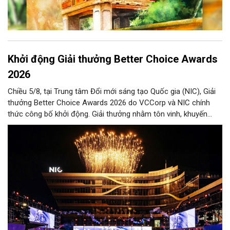
Khởi động Giải thưởng Better Choice Awards
2026
Chiều 5/8, tại Trung tâm Đổi mới sáng tạo Quốc gia (NIC), Giải
thưởng Better Choice Awards 2026 do VCCorp và NIC chính
thức công bố khởi động. Giải thưởng nhằm tôn vinh, khuyến
khích, cổ vũ những giá trị đổi mới, sáng tạo, áp dụng trong đời
sống thực, phục vụ người tiêu dùng.