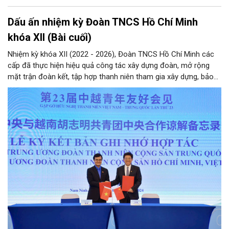
Dấu ấn nhiệm kỳ Đoàn TNCS Hồ Chí Minh
khóa XII (Bài cuối)
Nhiệm kỳ khóa XII (2022 - 2026), Đoàn TNCS Hồ Chí Minh các
cấp đã thực hiện hiệu quả công tác xây dựng đoàn, mở rộng
mặt trận đoàn kết, tập hợp thanh niên tham gia xây dựng, bảo
vệ Đảng và hệ thống chính trị; công tác quốc tế thanh niên;
tham mưu, phối hợp… Qua đó hoàn thành các mục tiêu nghị
quyết Đại hội Đoàn khóa XII đặt ra, hướng tới nhiệm kỳ khóa XIII
với hành động cách mạng thống nhất: “Tuổi trẻ Việt Nam tiên
phong trong kỷ nguyên mới”.