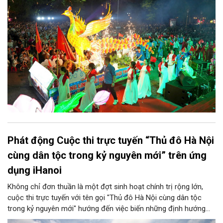
thu quy mô, đặc sắc và giàu bản sắc văn hóa xứ Đoài.
Phát động Cuộc thi trực tuyến “Thủ đô Hà Nội
cùng dân tộc trong kỷ nguyên mới” trên ứng
dụng iHanoi
Không chỉ đơn thuần là một đợt sinh hoạt chính trị rộng lớn,
cuộc thi trực tuyến với tên gọi "Thủ đô Hà Nội cùng dân tộc
trong kỷ nguyên mới" hướng đến việc biến những định hướng
chiến lược trong Nghị quyết số 02-NQ/TW của Bộ Chính trị