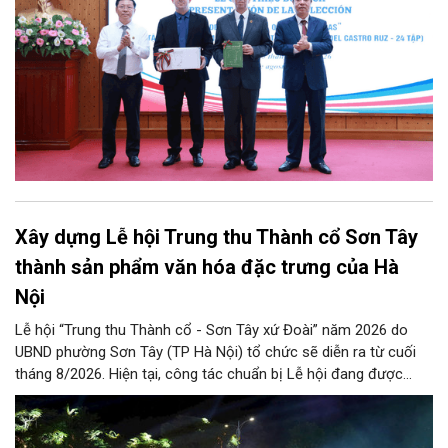
Xây dựng Lễ hội Trung thu Thành cổ Sơn Tây
thành sản phẩm văn hóa đặc trưng của Hà
Nội
Lễ hội “Trung thu Thành cổ - Sơn Tây xứ Đoài” năm 2026 do
UBND phường Sơn Tây (TP Hà Nội) tổ chức sẽ diễn ra từ cuối
tháng 8/2026. Hiện tại, công tác chuẩn bị Lễ hội đang được
chính quyền phường Sơn Tây cùng các phòng, ban, ngành, đơn
vị và 25 tổ dân phố khẩn trương triển khai, tạo khí thế sôi nổi,
sẵn sàng mang đến cho Nhân dân và du khách một mùa Trung