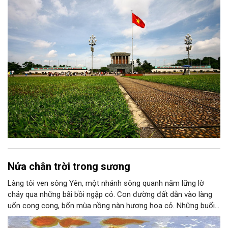
thành niềm tin, thành nhận thức chung của mỗi người dân.
Nửa chân trời trong sương
Làng tôi ven sông Yên, một nhánh sông quanh năm lững lờ
chảy qua những bãi bồi ngập cỏ. Con đường đất dẫn vào làng
uốn cong cong, bốn mùa nồng nàn hương hoa cỏ. Những buổi
hoàng hôn, khi nắng đã dịu xuống phía cuối sông, đám hoa tím
lại thẫm màu như có ai vừa rắc lên một lớp khói.