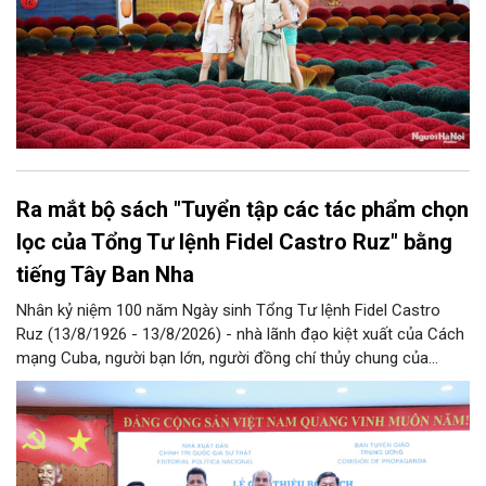
Ra mắt bộ sách "Tuyển tập các tác phẩm chọn
lọc của Tổng Tư lệnh Fidel Castro Ruz" bằng
tiếng Tây Ban Nha
Nhân kỷ niệm 100 năm Ngày sinh Tổng Tư lệnh Fidel Castro
Ruz (13/8/1926 - 13/8/2026) - nhà lãnh đạo kiệt xuất của Cách
mạng Cuba, người bạn lớn, người đồng chí thủy chung của
Đảng, Nhà nước và nhân dân Việt Nam, chiều 5/8, tại Hà Nội,
Nhà xuất bản Chính trị quốc gia Sự thật phối hợp với Ban Tuyên
giáo Trung ương tổ chức Lễ giới thiệu bộ sách “Tuyển tập các
tác phẩm chọn lọc của Tổng Tư lệnh Fidel Castro Ruz” gồm 24
tập bằng tiếng Tây Ban Nha.