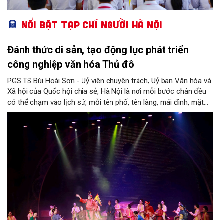
Nổi bật Tạp chí Người Hà Nội
Đánh thức di sản, tạo động lực phát triển
công nghiệp văn hóa Thủ đô
PGS.TS Bùi Hoài Sơn - Uỷ viên chuyên trách, Uỷ ban Văn hóa và
Xã hội của Quốc hội chia sẻ, Hà Nội là nơi mỗi bước chân đều
có thể chạm vào lịch sử, mỗi tên phố, tên làng, mái đình, mặt
hồ, nếp nhà, câu hát, món ăn, làn điệu, nghề thủ công đều có
thể kể một câu chuyện về chiều sâu văn hiến của dân tộc.
Nhưng trong kỷ nguyên mới, câu hỏi đặt ra không chỉ Hà Nội có
bao nhiêu di sản, bao nhiêu văn nghệ sĩ, trí thức, không gian ký
ức, mà là làm thế nào để những giá trị ấy trở thành nguồn lực
phát triển, thành sức mạnh mềm, thành động lực sáng tạo,
thành năng lực cạnh tranh của Thủ đô.