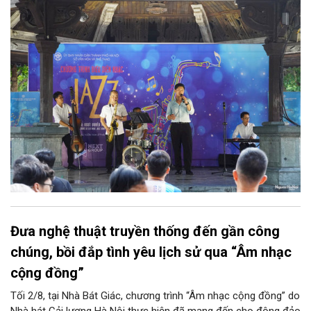
diễn của NSƯT Quyền Văn Minh và các nghệ sĩ Bình Minh Jazz
Club, mở ra một không gian âm nhạc giàu cảm xúc ngay giữa
trung tâm Thủ đô.
Đưa nghệ thuật truyền thống đến gần công
chúng, bồi đắp tình yêu lịch sử qua “Âm nhạc
cộng đồng”
Tối 2/8, tại Nhà Bát Giác, chương trình “Âm nhạc cộng đồng” do