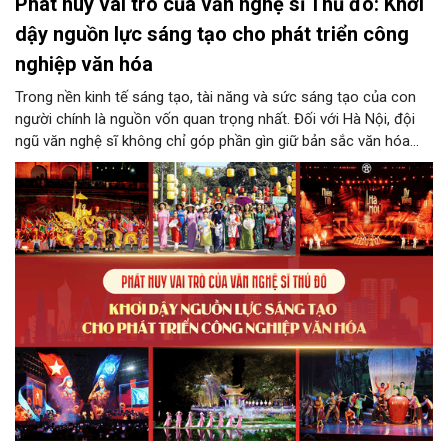
Phát huy vai trò của văn nghệ sĩ Thủ đô: Khơi
dậy nguồn lực sáng tạo cho phát triển công
nghiệp văn hóa
Trong nền kinh tế sáng tạo, tài năng và sức sáng tạo của con
người chính là nguồn vốn quan trọng nhất. Đối với Hà Nội, đội
ngũ văn nghệ sĩ không chỉ góp phần gìn giữ bản sắc văn hóa
mà còn giữ vai trò trung tâm trong quá trình hình thành các sản
phẩm công nghiệp văn hóa có giá trị. Khơi dậy, phát huy và tạo
điều kiện để nguồn lực sáng tạo ấy phát triển sẽ là “chìa khóa”
để Hà Nội khai thác hiệu quả tiềm năng văn hóa, nâng cao năng
lực cạnh tranh và khẳng định vị thế của một trung tâm sáng tạo
trong kỷ nguyên mới.