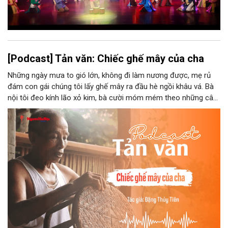
[Podcast] Tản văn: Chiếc ghế mây của cha
Những ngày mưa to gió lớn, không đi làm nương được, mẹ rủ
đám con gái chúng tôi lấy ghế mây ra đầu hè ngồi khâu vá. Bà
nội tôi đeo kính lão xỏ kim, bà cười móm mém theo những câu
chuyện kể tếu táo của đám trẻ chúng tôi. Chiếc ghế mây phát
ra âm thanh kin kít chịu đựng sức nặng cơ thể con người theo
những điệu cười khúc khích.