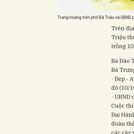
Trang hoàng trên phố Bà Triệu và UBND p
Trên địa
Triệu th
trồng 10
Bà Đào T
Bà Trưng
- Đẹp - 
đô (10/1
- UBND q
Cuộc thi
Đại Hành
đoàn thể
các cây