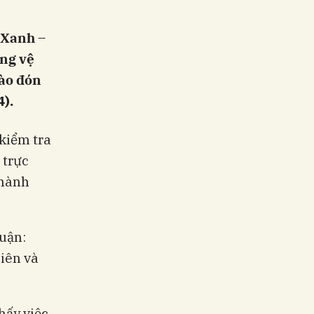
– Xanh –
ổng vệ
hào đón
).
kiểm tra
 trực
Thành
quận:
iên và
hấy việc