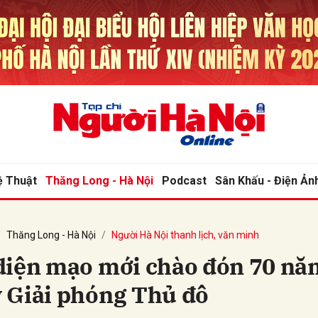
bình luận
ệ Thuật
Thăng Long - Hà Nội
Podcast
Sân Khấu - Điện Ản
Thăng Long - Hà Nội
Người Hà Nội thanh lịch, văn minh
Hủy
G
diện mạo mới chào đón 70 nă
 Giải phóng Thủ đô