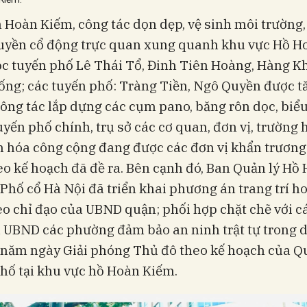
 Hoàn Kiếm, công tác dọn dẹp, vệ sinh môi trường, 
ruyền cổ động trực quan xung quanh khu vực Hồ H
c tuyến phố Lê Thái Tổ, Đinh Tiên Hoàng, Hàng Kh
ng; các tuyến phố: Tràng Tiền, Ngô Quyền được t
ông tác lắp dựng các cụm pano, băng rôn dọc, biể
tuyến phố chính, trụ sở các cơ quan, đơn vị, trường 
n hóa công cộng đang được các đơn vị khẩn trươn
eo kế hoạch đã đề ra. Bên cạnh đó, Ban Quản lý Hồ
Phố cổ Hà Nội đã triển khai phương án trang trí ho
o chỉ đạo của UBND quận; phối hợp chặt chẽ với c
 UBND các phường đảm bảo an ninh trật tự trong d
 năm ngày Giải phóng Thủ đô theo kế hoạch của Q
hố tại khu vực hồ Hoàn Kiếm.