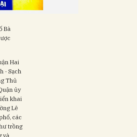
ố Bà
được
uận Hai
h - Sạch
ng Thủ
 Quận ủy
iển khai
ường Lê
phố, các
như trồng
g và