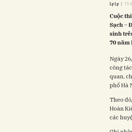
Ly Ly
15:
Cuộc thi
Sạch – Đ
sinh tr
70 năm 
Ngày 26/
công tác
quan, ch
phố Hà N
Theo đó,
Hoàn Kiế
các huyệ
Ghi nhận