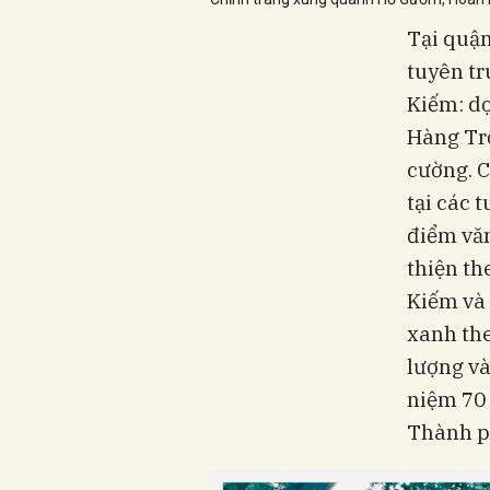
Tại quận
tuyên t
Kiếm: dọ
Hàng Trố
cường. C
tại các 
điểm vă
thiện th
Kiếm và 
xanh the
lượng và
niệm 70
Thành p