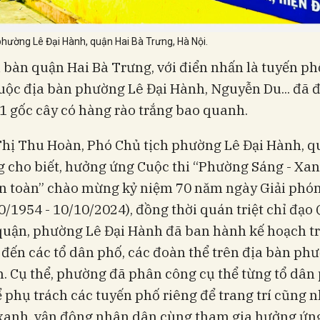
hường Lê Đại Hành, quận Hai Bà Trưng, Hà Nội.
 bàn quận Hai Bà Trưng, với điển nhấn là tuyến ph
uộc địa bàn phường Lê Đại Hành, Nguyễn Du... đã 
1 gốc cây có hàng rào trắng bao quanh.
hị Thu Hoàn, Phó Chủ tịch phường Lê Đại Hành, q
 cho biết, hưởng ứng Cuộc thi “Phường Sáng - Xan
An toàn” chào mừng kỷ niệm 70 năm ngày Giải phó
0/1954 - 10/10/2024), đồng thời quán triệt chỉ đạo
uận, phường Lê Đại Hành đã ban hành kế hoạch tr
 đến các tổ dân phố, các đoàn thể trên địa bàn ph
. Cụ thể, phường đã phân công cụ thể từng tổ dân 
 phụ trách các tuyến phố riêng để trang trí cũng 
 xanh, vận động nhân dân cùng tham gia hưởng ứn