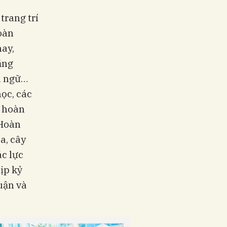
trang trí
oàn
ay,
ăng
u ngữ…
học, các
g hoàn
 Hoàn
a, cây
ác lực
ịp kỷ
uận và