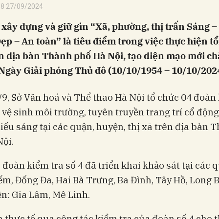
08 27/09/2024
 xây dựng và giữ gìn “Xã, phường, thị trấn Sáng 
ẹp – An toàn” là tiêu điểm trong việc thực hiện t
ên địa bàn Thành phố Hà Nội, tạo diện mạo mới c
Ngày Giải phóng Thủ đô (10/10/1954 – 10/10/2024
9, Sở Văn hoá và Thể thao Hà Nội tổ chức 04 đoàn 
 vệ sinh môi trường, tuyên truyền trang trí cổ động
iếu sáng tại các quận, huyện, thị xã trên địa bàn 
ội.
 đoàn kiểm tra số 4 đã triển khai khảo sát tại các 
m, Đống Đa, Hai Bà Trưng, Ba Đình, Tây Hồ, Long B
n: Gia Lâm, Mê Linh.
 thực tế qua công tác kiểm tra của đoàn số 4 cho t