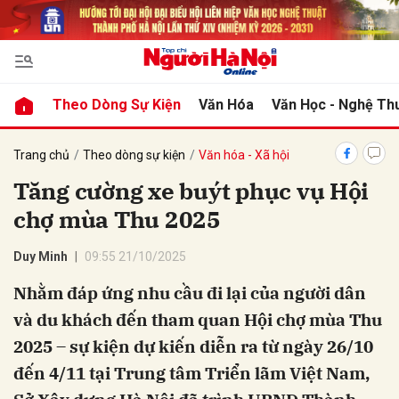
bình luận
Theo Dòng Sự Kiện
Văn Hóa
Văn Học - Nghệ Th
Trang chủ
Theo dòng sự kiện
Văn hóa - Xã hội
Tăng cường xe buýt phục vụ Hội
chợ mùa Thu 2025
Duy Minh
09:55 21/10/2025
Nhằm đáp ứng nhu cầu đi lại của người dân
Hủy
G
và du khách đến tham quan Hội chợ mùa Thu
2025 – sự kiện dự kiến diễn ra từ ngày 26/10
đến 4/11 tại Trung tâm Triển lãm Việt Nam,