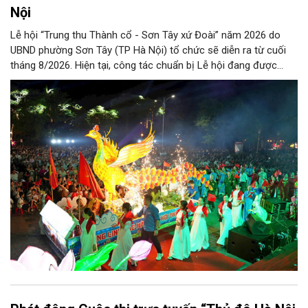
Nội
Lễ hội “Trung thu Thành cổ - Sơn Tây xứ Đoài” năm 2026 do
UBND phường Sơn Tây (TP Hà Nội) tổ chức sẽ diễn ra từ cuối
tháng 8/2026. Hiện tại, công tác chuẩn bị Lễ hội đang được
chính quyền phường Sơn Tây cùng các phòng, ban, ngành, đơn
vị và 25 tổ dân phố khẩn trương triển khai, tạo khí thế sôi nổi,
sẵn sàng mang đến cho Nhân dân và du khách một mùa Trung
thu quy mô, đặc sắc và giàu bản sắc văn hóa xứ Đoài.