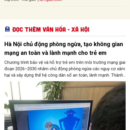
Đọc thêm Văn hóa - Xã hội
Hà Nội chủ động phòng ngừa, tạo không gian
mạng an toàn và lành mạnh cho trẻ em
Chương trình bảo vệ và hỗ trợ trẻ em trên môi trường mạng giai
đoạn 2026–2030 nhằm chủ động phòng ngừa các nguy cơ xâm
hại và xây dựng thế hệ công dân số an toàn, lành mạnh. Thành
phố đề ra các chỉ tiêu lớn như phổ cập giải pháp an ninh mạng
tại các trường học, ngăn chặn thông tin độc hại từ đường
truyền Internet và hỗ trợ 100% trẻ em bị xâm hại. 11 nhóm
nhiệm vụ trọng tâm được giao cho các sở, ngành thực hiện
đồng bộ, từ hoàn thiện pháp lý, phát triển công nghệ AI, hạ tầng
IPv6 đến truyền thông và hỗ trợ sức khỏe tâm thần. Bên cạnh
đó, chương trình siết chặt trách nhiệm của doanh nghiệp công
nghệ, viễn thông và đơn vị cung cấp trò chơi điện tử trong việc