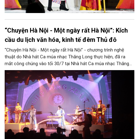
“Chuyện Hà Nội - Một ngày rất Hà Nội”: Kích
cầu du lịch văn hóa, kinh tế đêm Thủ đô
“Chuyện Hà Nội - Một ngày rất Hà Nội” - chương trình nghệ
thuật do Nhà hát Ca múa nhạc Thăng Long thực hiện, đã ra
mắt công chúng vào tối 30/7 tại Nhà hát Ca múa nhạc Thăng
Long (số 31 - 33 phố Lương Văn Can, phường Hoàn Kiếm).