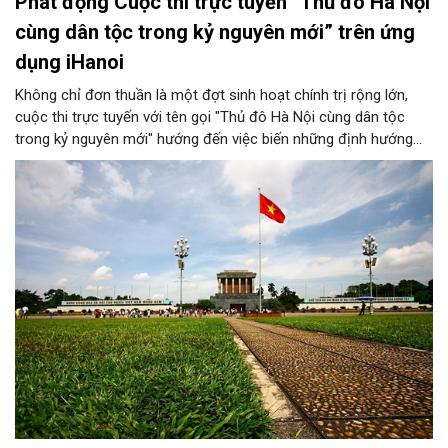
Phát động Cuộc thi trực tuyến “Thủ đô Hà Nội
cùng dân tộc trong kỷ nguyên mới” trên ứng
dụng iHanoi
Không chỉ đơn thuần là một đợt sinh hoạt chính trị rộng lớn,
cuộc thi trực tuyến với tên gọi "Thủ đô Hà Nội cùng dân tộc
trong kỷ nguyên mới" hướng đến việc biến những định hướng
chiến lược trong Nghị quyết số 02-NQ/TW của Bộ Chính trị
thành niềm tin, thành nhận thức chung của mỗi người dân.