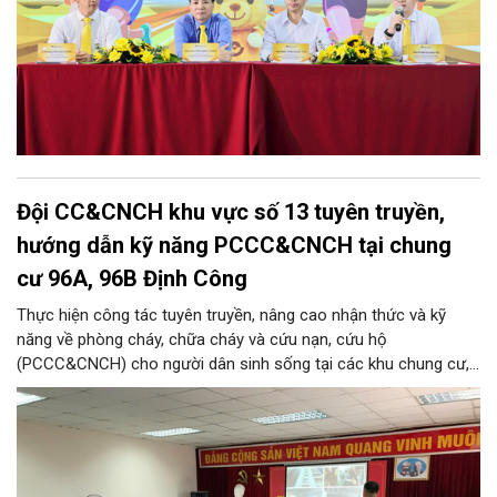
Đội CC&CNCH khu vực số 13 tuyên truyền,
hướng dẫn kỹ năng PCCC&CNCH tại chung
cư 96A, 96B Định Công
Thực hiện công tác tuyên truyền, nâng cao nhận thức và kỹ
năng về phòng cháy, chữa cháy và cứu nạn, cứu hộ
(PCCC&CNCH) cho người dân sinh sống tại các khu chung cư,
ngày 31/7/2026, Đội Cảnh sát chữa cháy và cứu nạn, cứu hộ
khu vực số 13 - Phòng Cảnh sát PCCC&CNCH, Công an thành
phố Hà Nội đã phối hợp với Ban quản lý hai tòa nhà chung cư
96A và 96B Định Công (phường Phương Liệt, thành phố Hà Nội)
tổ chức buổi tuyên truyền, phổ biến kiến thức và kỹ năng về