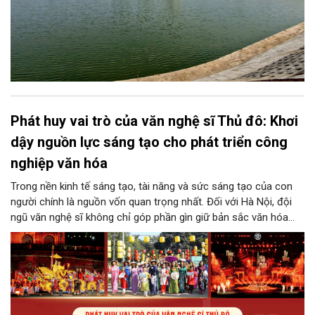
Phát huy vai trò của văn nghệ sĩ Thủ đô: Khơi
dậy nguồn lực sáng tạo cho phát triển công
nghiệp văn hóa
Trong nền kinh tế sáng tạo, tài năng và sức sáng tạo của con
người chính là nguồn vốn quan trọng nhất. Đối với Hà Nội, đội
ngũ văn nghệ sĩ không chỉ góp phần gìn giữ bản sắc văn hóa
mà còn giữ vai trò trung tâm trong quá trình hình thành các sản
phẩm công nghiệp văn hóa có giá trị. Khơi dậy, phát huy và tạo
điều kiện để nguồn lực sáng tạo ấy phát triển sẽ là “chìa khóa”
để Hà Nội khai thác hiệu quả tiềm năng văn hóa, nâng cao năng
lực cạnh tranh và khẳng định vị thế của một trung tâm sáng tạo
trong kỷ nguyên mới.