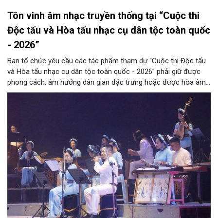
Tôn vinh âm nhạc truyền thống tại “Cuộc thi
Độc tấu và Hòa tấu nhạc cụ dân tộc toàn quốc
- 2026”
Ban tổ chức yêu cầu các tác phẩm tham dự “Cuộc thi Độc tấu
và Hòa tấu nhạc cụ dân tộc toàn quốc - 2026” phải giữ được
phong cách, âm hưởng dân gian đặc trưng hoặc được hòa âm,
phối khí mới trên nền tảng làn điệu âm nhạc truyền thống Việt
Nam, đồng thời phải được trình diễn trực tiếp bằng nhạc cụ dân
tộc.