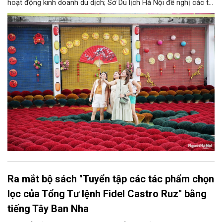
hoạt động kinh doanh du dịch; Sở Du lịch Hà Nội đề nghị các tổ
chức, đơn vị, doanh nghiệp kinh doanh dịch vụ lữ hành trên địa
bàn thành phố thực hiện một số nội dung quan trọng. Qua đó
góp phần thực hiện thắng lợi các mục tiêu phát triển du lịch Hà
Nội năm 2026 và giai đoạn tiếp theo.
Ra mắt bộ sách "Tuyển tập các tác phẩm chọn
lọc của Tổng Tư lệnh Fidel Castro Ruz" bằng
tiếng Tây Ban Nha