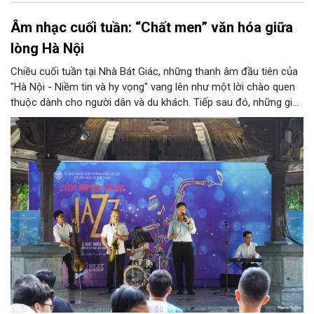
Âm nhạc cuối tuần: “Chất men” văn hóa giữa
lòng Hà Nội
Chiều cuối tuần tại Nhà Bát Giác, những thanh âm đầu tiên của
"Hà Nội - Niềm tin và hy vọng" vang lên như một lời chào quen
thuộc dành cho người dân và du khách. Tiếp sau đó, những giai
điệu jazz kinh điển của thế giới lần lượt cất lên qua phần biểu
diễn của NSƯT Quyền Văn Minh và các nghệ sĩ Bình Minh Jazz
Club, mở ra một không gian âm nhạc giàu cảm xúc ngay giữa
trung tâm Thủ đô.