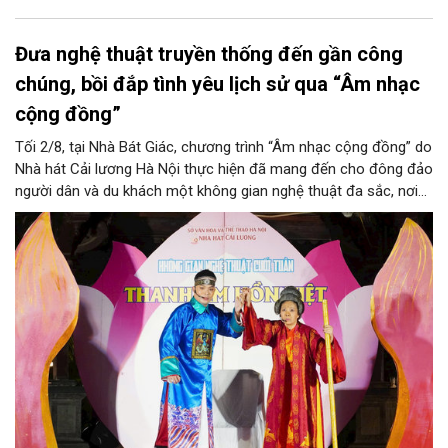
Đưa nghệ thuật truyền thống đến gần công
chúng, bồi đắp tình yêu lịch sử qua “Âm nhạc
cộng đồng”
Tối 2/8, tại Nhà Bát Giác, chương trình “Âm nhạc cộng đồng” do
Nhà hát Cải lương Hà Nội thực hiện đã mang đến cho đông đảo
người dân và du khách một không gian nghệ thuật đa sắc, nơi
những làn điệu cải lương, ca cổ, tân cổ và các tiết mục múa
hòa quyện trong không gian của phố đi bộ hồ Hoàn Kiếm. Đặc
biệt, chương trình có sự giao lưu của các nghệ sĩ đến từ
phương Nam, góp phần tạo nên cuộc gặp gỡ nghệ thuật giàu
cảm xúc.