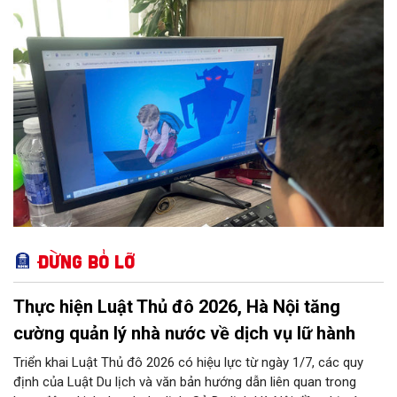
tại các trường học, ngăn chặn thông tin độc hại từ đường
truyền Internet và hỗ trợ 100% trẻ em bị xâm hại. 11 nhóm
nhiệm vụ trọng tâm được giao cho các sở, ngành thực hiện
đồng bộ, từ hoàn thiện pháp lý, phát triển công nghệ AI, hạ tầng
IPv6 đến truyền thông và hỗ trợ sức khỏe tâm thần. Bên cạnh
đó, chương trình siết chặt trách nhiệm của doanh nghiệp công
nghệ, viễn thông và đơn vị cung cấp trò chơi điện tử trong việc
gỡ bỏ nội dung độc hại và bảo vệ thông tin riêng tư của trẻ.
Đừng bỏ lỡ
Thực hiện Luật Thủ đô 2026, Hà Nội tăng
cường quản lý nhà nước về dịch vụ lữ hành
Triển khai Luật Thủ đô 2026 có hiệu lực từ ngày 1/7, các quy
định của Luật Du lịch và văn bản hướng dẫn liên quan trong