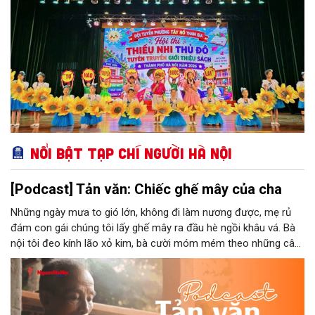
Nổi bật Tạp chí Người Hà Nội
[Podcast] Tản văn: Chiếc ghế mây của cha
Những ngày mưa to gió lớn, không đi làm nương được, mẹ rủ
đám con gái chúng tôi lấy ghế mây ra đầu hè ngồi khâu vá. Bà
nội tôi đeo kính lão xỏ kim, bà cười móm mém theo những câu
chuyện kể tếu táo của đám trẻ chúng tôi. Chiếc ghế mây phát
ra âm thanh kin kít chịu đựng sức nặng cơ thể con người theo
những điệu cười khúc khích.