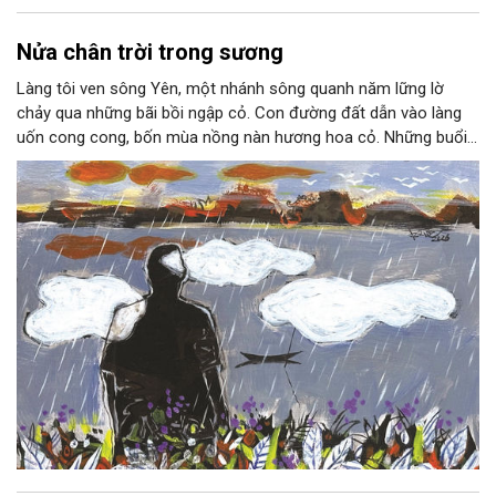
Nửa chân trời trong sương
Làng tôi ven sông Yên, một nhánh sông quanh năm lững lờ
chảy qua những bãi bồi ngập cỏ. Con đường đất dẫn vào làng
uốn cong cong, bốn mùa nồng nàn hương hoa cỏ. Những buổi
hoàng hôn, khi nắng đã dịu xuống phía cuối sông, đám hoa tím
lại thẫm màu như có ai vừa rắc lên một lớp khói.