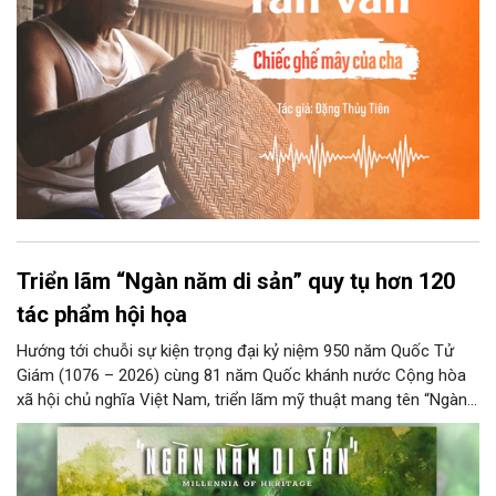
Triển lãm “Ngàn năm di sản” quy tụ hơn 120
tác phẩm hội họa
Hướng tới chuỗi sự kiện trọng đại kỷ niệm 950 năm Quốc Tử
Giám (1076 – 2026) cùng 81 năm Quốc khánh nước Cộng hòa
xã hội chủ nghĩa Việt Nam, triển lãm mỹ thuật mang tên “Ngàn
năm di sản” sẽ chính thức khai mạc vào ngày 8/8 tại Nhà Thái
Học, Di tích Quốc gia đặc biệt Văn Miếu – Quốc Tử Giám. Sự
kiện kéo dài đến ngày 25/9/2026 hứa hẹn trở thành điểm đến