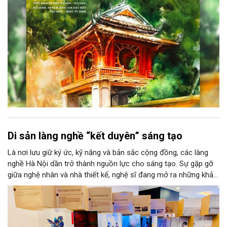
văn hóa đầy sức hút, góp phần làm phong phú đời sống nghệ
thuật của Thủ đô trong mùa thu này.
Di sản làng nghề “kết duyên” sáng tạo
Là nơi lưu giữ ký ức, kỹ năng và bản sắc cộng đồng, các làng
nghề Hà Nội dần trở thành nguồn lực cho sáng tạo. Sự gặp gỡ
giữa nghệ nhân và nhà thiết kế, nghệ sĩ đang mở ra những khả
năng phát triển mới cho thủ công đương đại trên nền tảng di
sản. Từ những cuộc “kết duyên” đầy cảm hứng ấy, Hà Nội đang
khơi thông mạch ngầm của hệ sinh thái thủ công, biến vốn cổ
thành động lực bền vững cho tương lai.