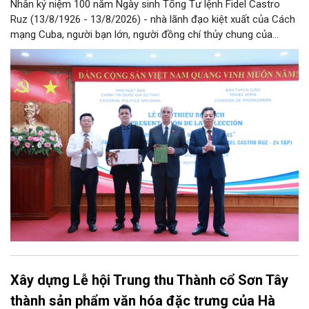
Nhân kỷ niệm 100 năm Ngày sinh Tổng Tư lệnh Fidel Castro
Ruz (13/8/1926 - 13/8/2026) - nhà lãnh đạo kiệt xuất của Cách
mạng Cuba, người bạn lớn, người đồng chí thủy chung của
Đảng, Nhà nước và nhân dân Việt Nam, chiều 5/8, tại Hà Nội,
Nhà xuất bản Chính trị quốc gia Sự thật phối hợp với Ban Tuyên
giáo Trung ương tổ chức Lễ giới thiệu bộ sách “Tuyển tập các
tác phẩm chọn lọc của Tổng Tư lệnh Fidel Castro Ruz” gồm 24
tập bằng tiếng Tây Ban Nha.
Xây dựng Lễ hội Trung thu Thành cổ Sơn Tây
thành sản phẩm văn hóa đặc trưng của Hà