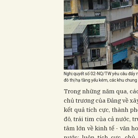
Nghị quyết số 02-NQ/TW yêu câu đẩy mạnh
đô thị hạ tầng yếu kém, các khu chung 
Trong những năm qua, các 
chủ trương của Đảng về xây
kết quả tích cực, thành ph
đô, trái tim của cả nước, t
tâm lớn về kinh tế - văn h
nước; luôn tích cực, chủ