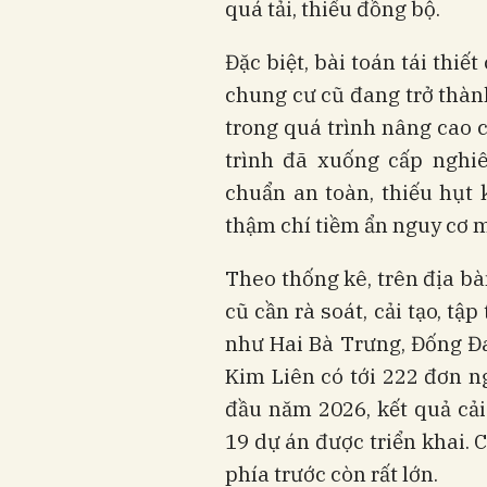
quá tải, thiếu đồng bộ.
Đặc biệt, bài toán tái thiế
chung cư cũ đang trở thà
trong quá trình nâng cao 
trình đã xuống cấp nghi
chuẩn an toàn, thiếu hụt 
thậm chí tiềm ẩn nguy cơ m
Theo thống kê, trên địa b
cũ cần rà soát, cải tạo, tậ
như Hai Bà Trưng, Đống Đ
Kim Liên có tới 222 đơn n
đầu năm 2026, kết quả cả
19 dự án được triển khai. 
phía trước còn rất lớn.