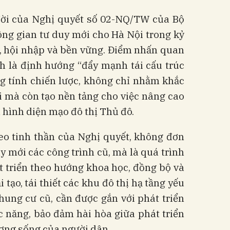
 đời của Nghị quyết số 02-NQ/TW của Bộ
ông gian tư duy mới cho Hà Nội trong kỷ
i, hội nhập và bền vững. Điểm nhấn quan
h là định hướng “đẩy mạnh tái cấu trúc
g tính chiến lược, không chỉ nhằm khắc
i mà còn tạo nền tảng cho việc nâng cao
h hình diện mạo đô thị Thủ đô.
theo tinh thần của Nghị quyết, không đơn
ây mới các công trình cũ, mà là quá trình
t triển theo hướng khoa học, đồng bộ và
 tạo, tái thiết các khu đô thị hạ tầng yếu
hung cư cũ, cần được gắn với phát triển
c năng, bảo đảm hài hòa giữa phát triển
ượng sống của người dân.