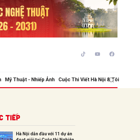
h
Mỹ Thuật - Nhiếp Ảnh
Cuộc Thi Viết Hà Nội & Tôi
ửi
c tiếp
Hà Nội dẫn đầu với 11 dự án
đoạt giải tại Cuộc thi Nghiên