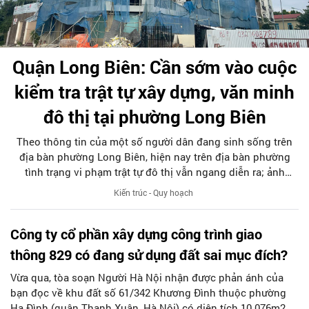
Quận Long Biên: Cần sớm vào cuộc
kiểm tra trật tự xây dựng, văn minh
đô thị tại phường Long Biên
Theo thông tin của một số người dân đang sinh sống trên
địa bàn phường Long Biên, hiện nay trên địa bàn phường
tình trạng vi phạm trật tự đô thị vẫn ngang diễn ra; ảnh
hưởng lớn đến đời sống người dân cũng như nếp sống văn
Kiến trúc - Quy hoạch
minh thanh lịch trên địa bàn phường.
Công ty cổ phần xây dựng công trình giao
thông 829 có đang sử dụng đất sai mục đích?
Vừa qua, tòa soạn Người Hà Nội nhận được phản ánh của
bạn đọc về khu đất số 61/342 Khương Đình thuộc phường
Hạ Đình (quận Thanh Xuân, Hà Nội) có diện tích 10.076m2