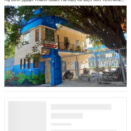
được giao cho Công ty cổ phần xây dựng công trình giao
thông 829, Cổ phần hóa năm 2013 có mục đích sử dụng đất
là trụ sở làm việc, xưởng sản xuất. Tuy nhiên, hiện nay khu
đất trên đang được cho thuê sử dụng làm Trường học gây
ảnh hưởng đến trật tự văn minh đô thị.