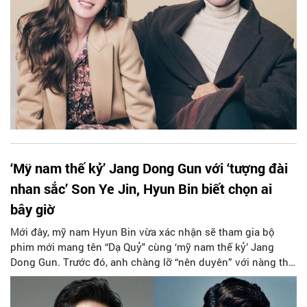
‘Mỹ nam thế kỷ’ Jang Dong Gun với ‘tượng đài
nhan sắc’ Son Ye Jin, Hyun Bin biết chọn ai
bây giờ
Mới đây, mỹ nam Hyun Bin vừa xác nhận sẽ tham gia bộ
phim mới mang tên “Dạ Quỷ" cùng ‘mỹ nam thế kỷ’ Jang
Dong Gun. Trước đó, anh chàng lỡ “nên duyên” với nàng thơ
Son Ye Jin trong bộ phim sắp khởi quay.