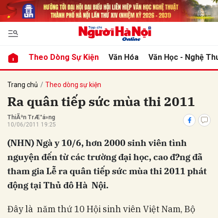
bình luận
Theo Dòng Sự Kiện
Văn Hóa
Văn Học - Nghệ Th
Trang chủ
Theo dòng sự kiện
Ra quân tiếp sức mùa thi 2011
ThiÃªn TrÆ°á»ng
10/06/2011 19:25
(NHN) Ngà y 10/6, hơn 2000 sinh viên tình
nguyện đến từ các trường đại học, cao đ?ng đã
Hủy
G
tham gia Lễ ra quân tiếp sức mùa thi 2011 phát
động tại Thủ đô Hà Nội.
Đây là năm thứ 10 Hội sinh viên Việt Nam, Bộ