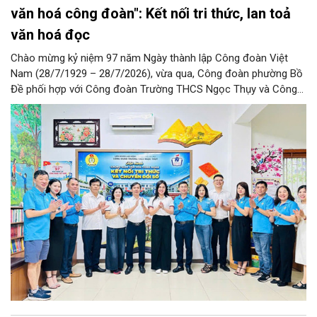
văn hoá công đoàn": Kết nối tri thức, lan toả
văn hoá đọc
Chào mừng kỷ niệm 97 năm Ngày thành lập Công đoàn Việt
Nam (28/7/1929 – 28/7/2026), vừa qua, Công đoàn phường Bồ
Đề phối hợp với Công đoàn Trường THCS Ngọc Thụy và Công
đoàn Trường Tiểu học Ái Mộ B tổ chức Lễ ra mắt Mô hình
“Không gian văn hóa công đoàn”.