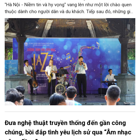
"Hà Nội - Niềm tin và hy vọng" vang lên như một lời chào quen
thuộc dành cho người dân và du khách. Tiếp sau đó, những giai
điệu jazz kinh điển của thế giới lần lượt cất lên qua phần biểu
diễn của NSƯT Quyền Văn Minh và các nghệ sĩ Bình Minh Jazz
Club, mở ra một không gian âm nhạc giàu cảm xúc ngay giữa
trung tâm Thủ đô.
Đưa nghệ thuật truyền thống đến gần công
chúng, bồi đắp tình yêu lịch sử qua “Âm nhạc