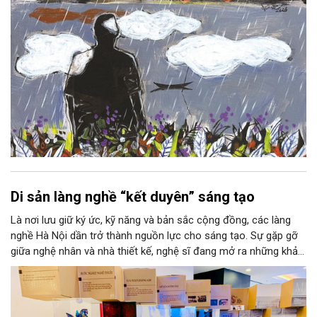
Di sản làng nghề “kết duyên” sáng tạo
Là nơi lưu giữ ký ức, kỹ năng và bản sắc cộng đồng, các làng
nghề Hà Nội dần trở thành nguồn lực cho sáng tạo. Sự gặp gỡ
giữa nghệ nhân và nhà thiết kế, nghệ sĩ đang mở ra những khả
năng phát triển mới cho thủ công đương đại trên nền tảng di
sản. Từ những cuộc “kết duyên” đầy cảm hứng ấy, Hà Nội đang
khơi thông mạch ngầm của hệ sinh thái thủ công, biến vốn cổ
thành động lực bền vững cho tương lai.