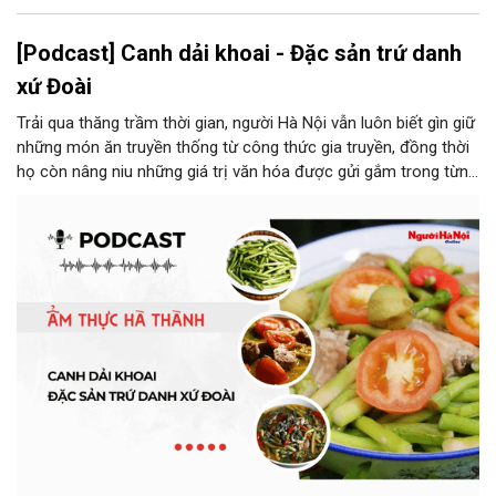
[Podcast] Canh dải khoai - Đặc sản trứ danh
xứ Đoài
Trải qua thăng trầm thời gian, người Hà Nội vẫn luôn biết gìn giữ
những món ăn truyền thống từ công thức gia truyền, đồng thời
họ còn nâng niu những giá trị văn hóa được gửi gắm trong từng
món ăn, từ cách chọn nguyên liệu, chế biến đến cách thưởng
thức. Và canh dải khoai là một món ăn như thế.