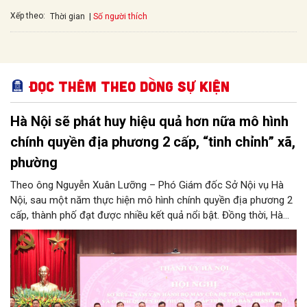
Xếp theo:
Số người thích
Thời gian
Đọc thêm Theo dòng sự kiện
Hà Nội sẽ phát huy hiệu quả hơn nữa mô hình
chính quyền địa phương 2 cấp, “tinh chỉnh” xã,
phường
Theo ông Nguyễn Xuân Lưỡng – Phó Giám đốc Sở Nội vụ Hà
Nội, sau một năm thực hiện mô hình chính quyền địa phương 2
cấp, thành phố đạt được nhiều kết quả nổi bật. Đồng thời, Hà
Nội đang nghiên cứu, thực hiện đúng tinh thần chỉ đạo của
Trung ương để tiếp tục tinh chỉnh xã, phường, đảm bảo mô hình
chính quyền địa phương 2 cấp của Hà Nội phát huy hiệu quả
hơn nữa trong giai đoạn mới.