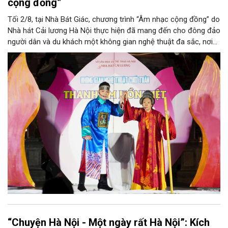
cộng đồng”
Tối 2/8, tại Nhà Bát Giác, chương trình “Âm nhạc cộng đồng” do
Nhà hát Cải lương Hà Nội thực hiện đã mang đến cho đông đảo
người dân và du khách một không gian nghệ thuật đa sắc, nơi
những làn điệu cải lương, ca cổ, tân cổ và các tiết mục múa
hòa quyện trong không gian của phố đi bộ hồ Hoàn Kiếm. Đặc
biệt, chương trình có sự giao lưu của các nghệ sĩ đến từ
phương Nam, góp phần tạo nên cuộc gặp gỡ nghệ thuật giàu
cảm xúc.
“Chuyện Hà Nội - Một ngày rất Hà Nội”: Kích