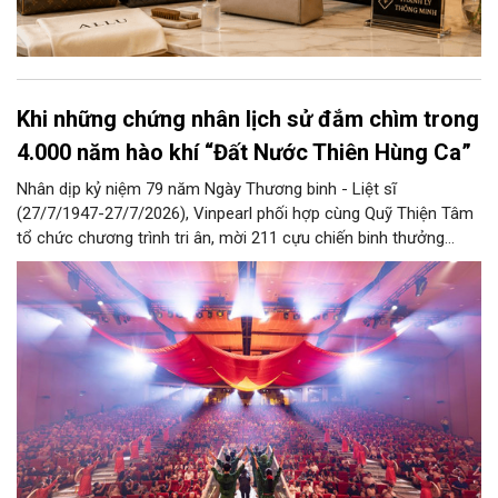
Khi những chứng nhân lịch sử đắm chìm trong
4.000 năm hào khí “Đất Nước Thiên Hùng Ca”
Nhân dịp kỷ niệm 79 năm Ngày Thương binh - Liệt sĩ
(27/7/1947-27/7/2026), Vinpearl phối hợp cùng Quỹ Thiện Tâm
tổ chức chương trình tri ân, mời 211 cựu chiến binh thưởng
thức show diễn “Đất Nước Thiên Hùng Ca” tại Vinpearl Theatre
Ocean City. Phản hồi xúc động của chính những người từng đi
qua chiến tranh đã góp phần khẳng định ý nghĩa nhân văn và
giá trị lan tỏa của tác phẩm nghệ thuật lấy cảm hứng từ hơn
4.000 năm lịch sử, văn hóa và bản sắc Việt Nam.