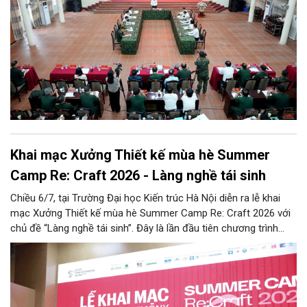
Khai mạc Xưởng Thiết kế mùa hè Summer
Camp Re: Craft 2026 - Làng nghề tái sinh
Chiều 6/7, tại Trường Đại học Kiến trúc Hà Nội diễn ra lễ khai
mạc Xưởng Thiết kế mùa hè Summer Camp Re: Craft 2026 với
chủ đề “Làng nghề tái sinh”. Đây là lần đầu tiên chương trình
được tổ chức tại khu vực phía Bắc, tiếp nối thành công của bốn
mùa tổ chức trước đó (2022 - 2025) tại khu vực phía Nam.