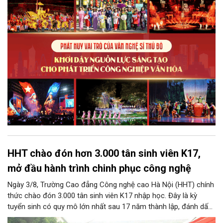
điều kiện để nguồn lực sáng tạo ấy phát triển sẽ là “chìa khóa”
để Hà Nội khai thác hiệu quả tiềm năng văn hóa, nâng cao năng
lực cạnh tranh và khẳng định vị thế của một trung tâm sáng tạo
trong kỷ nguyên mới.
HHT chào đón hơn 3.000 tân sinh viên K17,
mở đầu hành trình chinh phục công nghệ
Ngày 3/8, Trường Cao đẳng Công nghệ cao Hà Nội (HHT) chính
thức chào đón 3.000 tân sinh viên K17 nhập học. Đây là kỳ
tuyển sinh có quy mô lớn nhất sau 17 năm thành lập, đánh dấu
bước chuyển mình quan trọng của nhà trường.