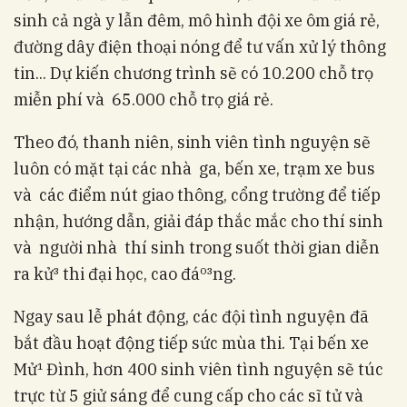
sinh cả ngà y lẫn đêm, mô hình đội xe ôm giá rẻ,
đường dây điện thoại nóng để tư vấn xử­ lý thông
tin... Dự kiến chương trình sẽ có 10.200 chỗ trọ
miễn phí và 65.000 chỗ trọ giá rẻ.
Theo đó, thanh niên, sinh viên tình nguyện sẽ
luôn có mặt tại các nhà ga, bến xe, trạm xe bus
và các điểm nút giao thông, cổng trường để tiếp
nhận, hướng dẫn, giải đáp thắc mắc cho thí sinh
và người nhà thí sinh trong suốt thời gian diễn
ra kử³ thi đại học, cao đáº³ng.
Ngay sau lễ phát động, các đội tình nguyện đã
bắt đầu hoạt động tiếp sức mùa thi. Tại bến xe
Mử¹ Đình, hơn 400 sinh viên tình nguyện sẽ túc
trực từ 5 giử sáng để cung cấp cho các sĩ tử­ và