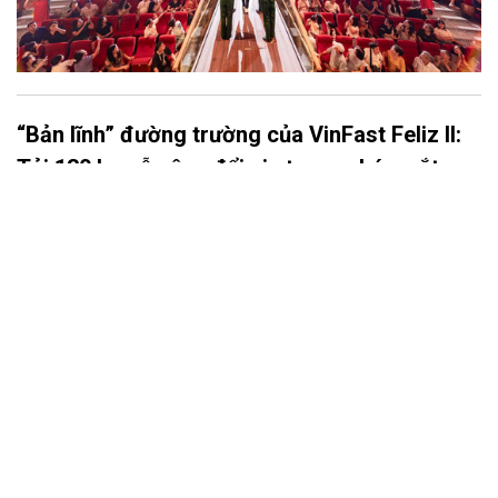
“Bản lĩnh” đường trường của VinFast Feliz II:
Tải 130 kg vẫn êm, đổi pin trong nháy mắt
Khung gầm chắc chắn, giảm xóc êm và khả năng đổi pin chưa
đầy một phút giúp VinFast Feliz II đáp ứng cả nhu cầu đi phố
lẫn những hành trình liên tỉnh hàng trăm km.