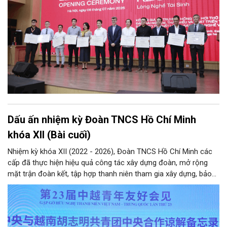
Dấu ấn nhiệm kỳ Đoàn TNCS Hồ Chí Minh
khóa XII (Bài cuối)
Nhiệm kỳ khóa XII (2022 - 2026), Đoàn TNCS Hồ Chí Minh các
cấp đã thực hiện hiệu quả công tác xây dựng đoàn, mở rộng
mặt trận đoàn kết, tập hợp thanh niên tham gia xây dựng, bảo
vệ Đảng và hệ thống chính trị; công tác quốc tế thanh niên;
tham mưu, phối hợp… Qua đó hoàn thành các mục tiêu nghị
quyết Đại hội Đoàn khóa XII đặt ra, hướng tới nhiệm kỳ khóa XIII
với hành động cách mạng thống nhất: “Tuổi trẻ Việt Nam tiên