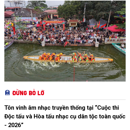
triển Văn hóa Việt Nam; Kế hoạch của UBND Thành phố Hà Nội,
phường Thượng Cát tổ chức nhiều hoạt động trong tháng
11/2026 hưởng ứng “Ngày Văn hóa Việt Nam” năm 2026 trên
địa bàn.
Đừng bỏ lỡ
Tôn vinh âm nhạc truyền thống tại “Cuộc thi
Độc tấu và Hòa tấu nhạc cụ dân tộc toàn quốc
- 2026”