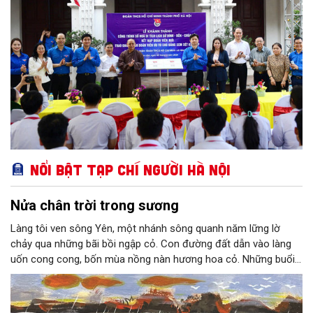
Nổi bật Tạp chí Người Hà Nội
Nửa chân trời trong sương
Làng tôi ven sông Yên, một nhánh sông quanh năm lững lờ
chảy qua những bãi bồi ngập cỏ. Con đường đất dẫn vào làng
uốn cong cong, bốn mùa nồng nàn hương hoa cỏ. Những buổi
hoàng hôn, khi nắng đã dịu xuống phía cuối sông, đám hoa tím
lại thẫm màu như có ai vừa rắc lên một lớp khói.