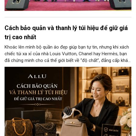
Cách bảo quản và thanh lý túi hiệu để giữ giá
trị cao nhất
Khoác lên mình bộ quần áo đẹp giúp bạn tự tin, nhưng khi xách
chiếc túi xa xỉ của nhà Louis Vuitton, Chanel hay Hermès, bạn
đã chứng minh cho cả thế giới biết về “độ chất”, đẳng cấp khác
biệt và gu thẩm mỹ tinh tế của người chủ sở hữu. Nếu bạn
muốn giữ những chiếc túi này mới nguyên như vừa bóc tem hay
đôi khi cần thanh lý cho các cửa hàng với giá cao thì đừng bỏ
qua cách bảo quản chính xác nhất dưới đây nhé.