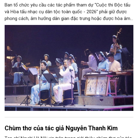
Ban tổ chức yêu cầu các tác phẩm tham dự “Cuộc thi Độc tấu
và Hòa tấu nhạc cụ dân tộc toàn quốc - 2026” phải giữ được
phong cách, âm hưởng dân gian đặc trưng hoặc được hòa âm,
phối khí mới trên nền tảng làn điệu âm nhạc truyền thống Việt
Nam, đồng thời phải được trình diễn trực tiếp bằng nhạc cụ dân
tộc.
Chùm thơ của tác giả Nguyễn Thanh Kim