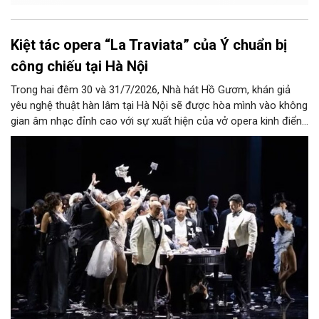
Kiệt tác opera “La Traviata” của Ý chuẩn bị
công chiếu tại Hà Nội
Trong hai đêm 30 và 31/7/2026, Nhà hát Hồ Gươm, khán giả
yêu nghệ thuật hàn lâm tại Hà Nội sẽ được hòa mình vào không
gian âm nhạc đỉnh cao với sự xuất hiện của vở opera kinh điển
“La Traviata”.