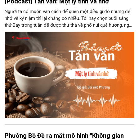
[Podcast] Tản văn: Một ly tỉnh và nhớ
Người ta có muôn vàn cách để quên một điều gì đó nhưng để
nhớ về kỷ niệm thì lại chẳng có nhiều. Tôi hay chọn buổi sáng
thứ Bảy trong tuần để được thư thả về phố núi quê hương, ngồi
đợi giọt đắng của đất đai, mưa nắng điểm từng nhịp xuống
chiếc ly sứ như đợi thời gian mở cánh cửa diệu kì của mình.
Phường Bồ Đề ra mắt mô hình "Không gian