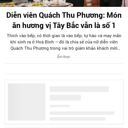
Diễn viên Quách Thu Phương: Món
ăn hương vị Tây Bắc vẫn là số 1
Thích vào bếp, có thời gian là vào bếp; tự hào và may mắn
khi sinh ra ở Hoà Bình – đó là chia sẻ của nữ diễn viên
Quách Thu Phương trong vai trò giám khảo khách mời
chương trình Của ngon vật lạ, phát sóng lúc 12 giờ ngày
Ẩm thực
29/10 trên kênh VTV3.