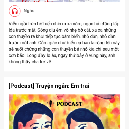
Nghe
Viễn ngồi trên bờ biển nhìn ra xa xăm, ngọn hải đăng lấp
lóa trước mắt. Sóng dịu êm vỗ nhẹ bờ cát, xa xa những
con thuyền ra khơi tiếp tục bám biển, nhỏ dần, nhỏ dần
trước mắt anh. Cảm giác như biển cả bao la rộng lớn này
sẽ nuốt chửng những con thuyền bé nhỏ kia chỉ sau một
cơn bão. Lòng đầy lo âu, ngày thứ bảy ở vùng này, anh
không thấy cha trở về...
[Podcast] Truyện ngắn: Em trai