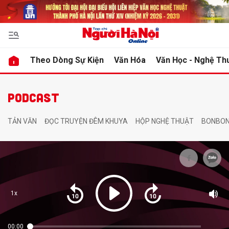
bình luận
bình luận
Theo Dòng Sự Kiện
Văn Hóa
Văn Học - Nghệ Th
PODCAST
TẢN VĂN
ĐỌC TRUYỆN ĐÊM KHUYA
HỘP NGHỆ THUẬT
BONBON
Hủy
Hủy
G
G
1x
00:00