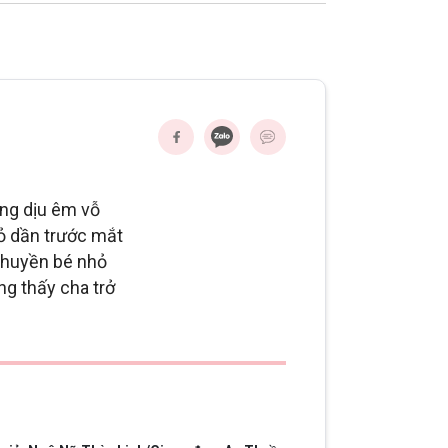
óng dịu êm vỗ
hỏ dần trước mắt
thuyền bé nhỏ
ng thấy cha trở