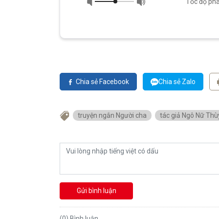
Tốc độ phá
Chia sẻ Facebook
Chia sẻ Zalo
truyện ngắn Người cha
tác giả Ngô Nữ Thù
Gửi bình luận
(0) Bình luận