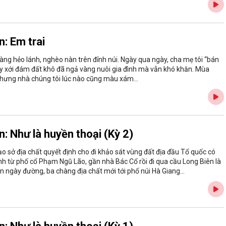
: Em trai
i làng hẻo lánh, nghèo nàn trên đỉnh núi. Ngày qua ngày, cha mẹ tôi “bán
ày xới đám đất khô đã ngả vàng nuôi gia đình mà vẫn khó khăn. Mùa
nhưng nhà chúng tôi lúc nào cũng màu xám...
: Như là huyền thoại (Kỳ 2)
 sở địa chất quyết định cho đi khảo sát vùng đất địa đầu Tổ quốc có
nh từ phố cổ Phạm Ngũ Lão, gần nhà Bác Cổ rồi đi qua cầu Long Biên là
ốn ngày đường, ba chàng địa chất mới tới phố núi Hà Giang...