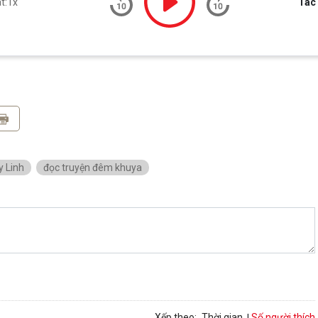
t:
1x
Tác 
y Linh
đọc truyện đêm khuya
Số người thích
Xếp theo:
Thời gian