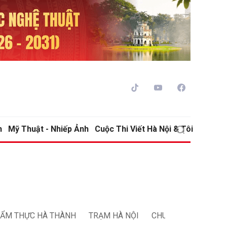
h
Mỹ Thuật - Nhiếp Ảnh
Cuộc Thi Viết Hà Nội & Tôi
ửi
ửi
ẨM THỰC HÀ THÀNH
TRẠM HÀ NỘI
CHUYỆN NGƯỜI HÀ 