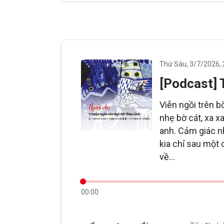
Thứ Sáu, 3/7/2026,
[Podcast] 
Viễn ngồi trên b
nhẹ bờ cát, xa x
anh. Cảm giác n
kia chỉ sau một 
về...
00:00