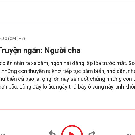
 20:0 (GMT+7)
Truyện ngắn: Người cha
ờ biển nhìn ra xa xăm, ngọn hải đăng lấp lóa trước mắt. S
a những con thuyền ra khơi tiếp tục bám biển, nhỏ dần, n
hư biển cả bao la rộng lớn này sẽ nuốt chửng những con 
cơn bão. Lòng đầy lo âu, ngày thứ bảy ở vùng này, anh khô