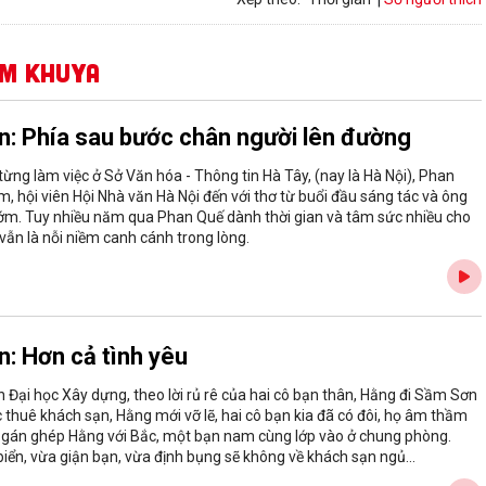
êm khuya
n: Phía sau bước chân người lên đường
từng làm việc ở Sở Văn hóa - Thông tin Hà Tây, (nay là Hà Nội), Phan
m, hội viên Hội Nhà văn Hà Nội đến với thơ từ buổi đầu sáng tác và ông
ớm. Tuy nhiều năm qua Phan Quế dành thời gian và tâm sức nhiều cho
 vẫn là nỗi niềm canh cánh trong lòng.
n: Hơn cả tình yêu
n Đại học Xây dựng, theo lời rủ rê của hai cô bạn thân, Hằng đi Sầm Sơn
 thuê khách sạn, Hằng mới vỡ lẽ, hai cô bạn kia đã có đôi, họ âm thầm
ọ gán ghép Hằng với Bắc, một bạn nam cùng lớp vào ở chung phòng.
iển, vừa giận bạn, vừa định bụng sẽ không về khách sạn ngủ...