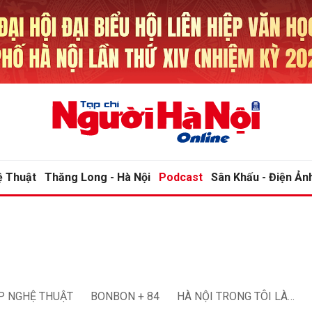
bình luận
bình luận
ệ Thuật
Thăng Long - Hà Nội
Podcast
Sân Khấu - Điện Ản
Hủy
Hủy
G
G
P NGHỆ THUẬT
BONBON + 84
HÀ NỘI TRONG TÔI LÀ…