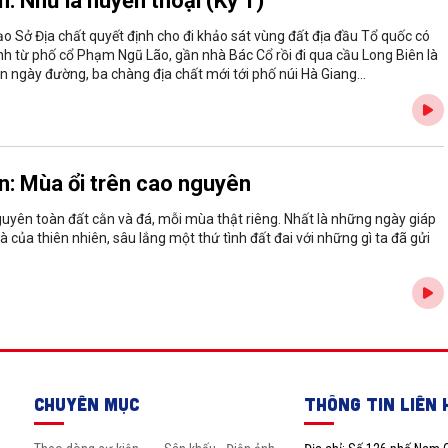
: Như là huyền thoại (Kỳ 1)
o Sở Địa chất quyết định cho đi khảo sát vùng đất địa đầu Tổ quốc có
nh từ phố cổ Phạm Ngũ Lão, gần nhà Bác Cổ rồi đi qua cầu Long Biên là
ốn ngày đường, ba chàng địa chất mới tới phố núi Hà Giang...
n: Mùa ổi trên cao nguyên
guyên toàn đất cằn và đá, mỗi mùa thật riêng. Nhất là những ngày giáp
của thiên nhiên, sâu lắng một thứ tình đất đai với những gì ta đã gửi
CHUYÊN MỤC
THÔNG TIN LIÊN 