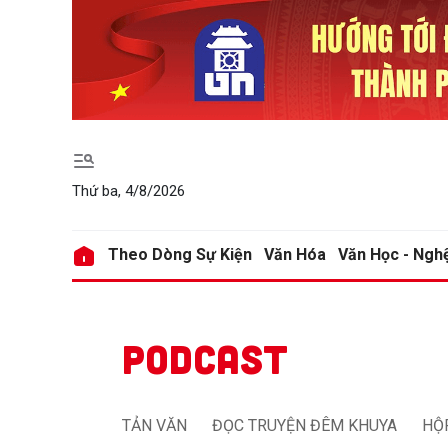
Gửi 
Gửi 
Thứ ba, 4/8/2026
Theo Dòng Sự Kiện
Văn Hóa
Văn Học - Ngh
PODCAST
TẢN VĂN
ĐỌC TRUYỆN ĐÊM KHUYA
HỘ