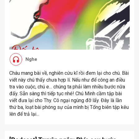
Nghe
Cháu mang bài về, nghiên cứu kĩ rồi đem lại cho chú. Bài
viết này chú thấy chưa hợp lí. Nếu như để công an điều
tra vào cuộc, chú e… chúng ta phải làm nhiều bước nữa
đấy. Sẵn sàng thì tiếp tục nhé! Chú Minh cầm tập bài
viết đưa lại cho Thy. Cô ngại ngùng đỡ lấy. Đây là lần
thứ ba, loạt bài phóng sự của mình bị Tổng biên tập kêu
lên để trả lại...