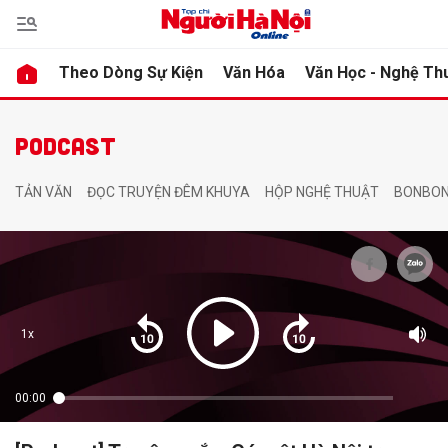
Theo Dòng Sự Kiện
Văn Hóa
Văn Học - Nghệ Th
bình luận
bình luận
PODCAST
TẢN VĂN
ĐỌC TRUYỆN ĐÊM KHUYA
HỘP NGHỆ THUẬT
BONBON
Hủy
Hủy
G
G
1x
00:00