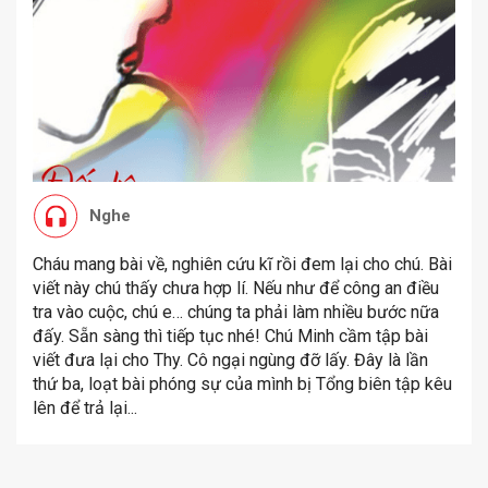
Nghe
Cháu mang bài về, nghiên cứu kĩ rồi đem lại cho chú. Bài
viết này chú thấy chưa hợp lí. Nếu như để công an điều
tra vào cuộc, chú e… chúng ta phải làm nhiều bước nữa
đấy. Sẵn sàng thì tiếp tục nhé! Chú Minh cầm tập bài
viết đưa lại cho Thy. Cô ngại ngùng đỡ lấy. Đây là lần
thứ ba, loạt bài phóng sự của mình bị Tổng biên tập kêu
lên để trả lại...