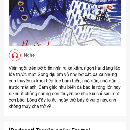
Nghe
Viễn ngồi trên bờ biển nhìn ra xa xăm, ngọn hải đăng lấp
lóa trước mắt. Sóng dịu êm vỗ nhẹ bờ cát, xa xa những
con thuyền ra khơi tiếp tục bám biển, nhỏ dần, nhỏ dần
trước mắt anh. Cảm giác như biển cả bao la rộng lớn này
sẽ nuốt chửng những con thuyền bé nhỏ kia chỉ sau một
cơn bão. Lòng đầy lo âu, ngày thứ bảy ở vùng này, anh
không thấy cha trở về...