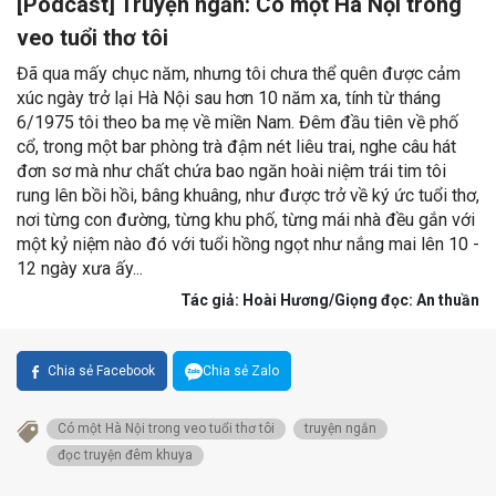
[Podcast] Truyện ngắn: Có một Hà Nội trong
veo tuổi thơ tôi
Đã qua mấy chục năm, nhưng tôi chưa thể quên được cảm
xúc ngày trở lại Hà Nội sau hơn 10 năm xa, tính từ tháng
6/1975 tôi theo ba mẹ về miền Nam. Đêm đầu tiên về phố
cổ, trong một bar phòng trà đậm nét liêu trai, nghe câu hát
đơn sơ mà như chất chứa bao ngăn hoài niệm trái tim tôi
rung lên bồi hồi, bâng khuâng, như được trở về ký ức tuổi thơ,
nơi từng con đường, từng khu phố, từng mái nhà đều gắn với
một kỷ niệm nào đó với tuổi hồng ngọt như nắng mai lên 10 -
12 ngày xưa ấy...
Tác giả: Hoài Hương/Giọng đọc: An thuần
Chia sẻ Facebook
Chia sẻ Zalo
Có một Hà Nội trong veo tuổi thơ tôi
truyện ngắn
đọc truyện đêm khuya