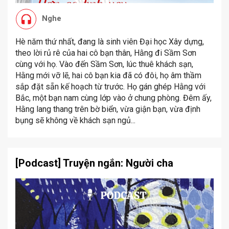
Nghe
Hè năm thứ nhất, đang là sinh viên Đại học Xây dựng,
theo lời rủ rê của hai cô bạn thân, Hằng đi Sầm Sơn
cùng với họ. Vào đến Sầm Sơn, lúc thuê khách sạn,
Hằng mới vỡ lẽ, hai cô bạn kia đã có đôi, họ âm thầm
sắp đặt sẵn kế hoạch từ trước. Họ gán ghép Hằng với
Bắc, một bạn nam cùng lớp vào ở chung phòng. Đêm ấy,
Hằng lang thang trên bờ biển, vừa giận bạn, vừa định
bụng sẽ không về khách sạn ngủ...
[Podcast] Truyện ngắn: Người cha