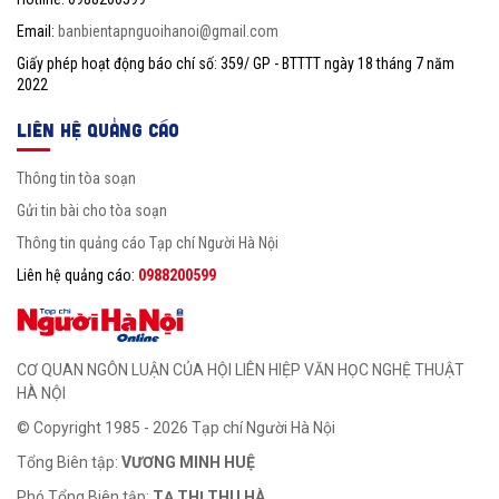
Email:
banbientapnguoihanoi@gmail.com
Giấy phép hoạt động báo chí số: 359/ GP - BTTTT ngày 18 tháng 7 năm
2022
LIÊN HỆ QUẢNG CÁO
Thông tin tòa soạn
Gửi tin bài cho tòa soạn
Thông tin quảng cáo Tạp chí Người Hà Nội
Liên hệ quảng cáo:
0988200599
CƠ QUAN NGÔN LUẬN CỦA HỘI LIÊN HIỆP VĂN HỌC NGHỆ THUẬT
HÀ NỘI
© Copyright 1985 - 2026 Tạp chí Người Hà Nội
Tổng Biên tập:
VƯƠNG MINH HUỆ
Phó Tổng Biên tập:
TẠ THỊ THU HÀ