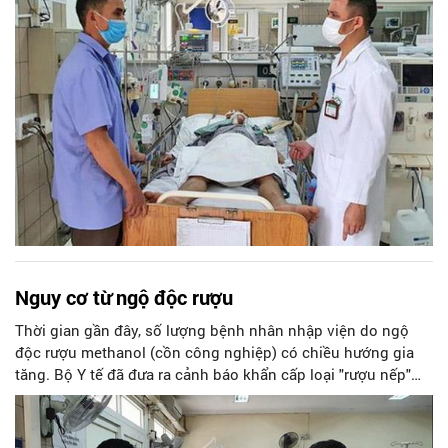
các vụ ngộ độc thực phẩm.
Nguy cơ từ ngộ độc rượu
Thời gian gần đây, số lượng bệnh nhân nhập viện do ngộ
độc rượu methanol (cồn công nghiệp) có chiều hướng gia
tăng. Bộ Y tế đã đưa ra cảnh báo khẩn cấp loại "rượu nếp"
gây chết người, giảm thị lực và di chứng thần kinh. Các
chuyên gia khuyến cáo, người tiêu dùng nên hãy nói không
với các sản phẩm rượu trôi nổi trên thị trường.