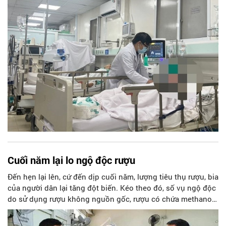
thực phẩm kém chất lượng cũng gia tăng.
Cuối năm lại lo ngộ độc rượu
Đến hẹn lại lên, cứ đến dịp cuối năm, lượng tiêu thụ rượu, bia
của người dân lại tăng đột biến. Kéo theo đó, số vụ ngộ độc
do sử dụng rượu không nguồn gốc, rượu có chứa methanol
(cồn công nghiệp) cũng gia tăng. Ngộ độc cồn công nghiệp
methanol đang là nguyên nhân gây tử vong lớn nhất trong