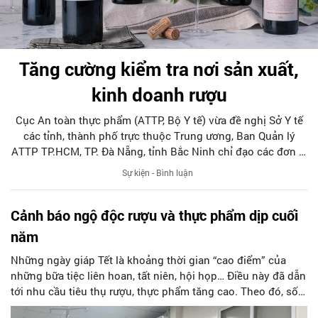
Tăng cường kiểm tra nơi sản xuất,
kinh doanh rượu
Cục An toàn thực phẩm (ATTP, Bộ Y tế) vừa đề nghị Sở Y tế
các tỉnh, thành phố trực thuộc Trung ương, Ban Quản lý
ATTP TP.HCM, TP. Đà Nẵng, tỉnh Bắc Ninh chỉ đạo các đơn vị
chức năng triển khai gấp việc tăng cường giám sát, phát
Sự kiện - Bình luận
hiện sớm các trường hợp nghi ngờ ngộ độc rượu, ngộ độc
methanol, đặc biệt với các đối tượng có tiền sử nghiện
Cảnh báo ngộ độc rượu và thực phẩm dịp cuối
rượu...
năm
Những ngày giáp Tết là khoảng thời gian “cao điểm” của
những bữa tiệc liên hoan, tất niên, hội họp… Điều này đã dẫn
tới nhu cầu tiêu thụ rượu, thực phẩm tăng cao. Theo đó, số
lượng bệnh nhân nhập viện vì ngộ độc do sử dụng rượu,