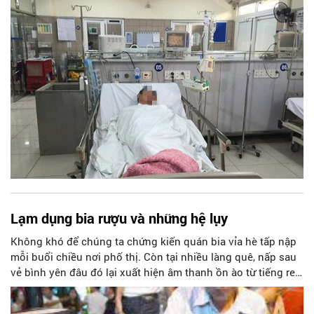
Lạm dụng bia rượu và những hệ lụy
Không khó để chúng ta chứng kiến quán bia vỉa hè tấp nập
mỗi buổi chiều nơi phố thị. Còn tại nhiều làng quê, nấp sau
vẻ bình yên đâu đó lại xuất hiện âm thanh ồn ào từ tiếng reo
hò, la hét bên mâm rượu chúc tụng…