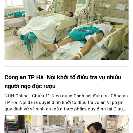
Công an TP Hà Nội khởi tố điửu tra vụ nhiửu
người ngộ độc rượu
NHN Online - Chiửu 11-3, cơ quan Cảnh sát điửu tra, Công an
TP Hà Nội đã ra quyết định khởi tố điửu tra vụ án Vi phạm
quy định vử vệ sinh an toà n thực phẩm, quy định tại Điửu
244 Bộ luật Hình sự.