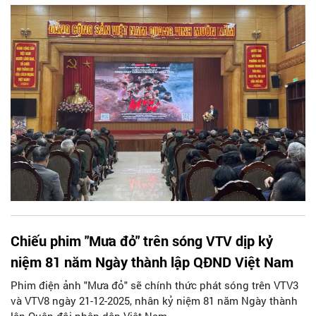
với Viettel Hà Nội và Viettel Tây Hồ tổ chức buổi sinh hoạt
chính trị quý IV/2025 qua hình thức xem phim "Mưa đỏ".
Chiếu phim "Mưa đỏ" trên sóng VTV dịp kỷ
niệm 81 năm Ngày thành lập QĐND Việt Nam
Phim điện ảnh "Mưa đỏ" sẽ chính thức phát sóng trên VTV3
và VTV8 ngày 21-12-2025, nhân kỷ niệm 81 năm Ngày thành