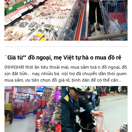
˜Giã từ™ đồ ngoại, mẹ Việt tự hà o mua đồ rẻ
(NHN)Hết thời ăn tiêu thoải mái, mua sắm toà n đồ ngoại, đồ
xịn đắt tiửn... nay, nhiửu bà nội trợ đã chuyển dần thói quen
mua sắm, ưu tiên chọn đồ giá rẻ, bình dân để có thể cân
bằng chi tiêu trong thời suy thoái.