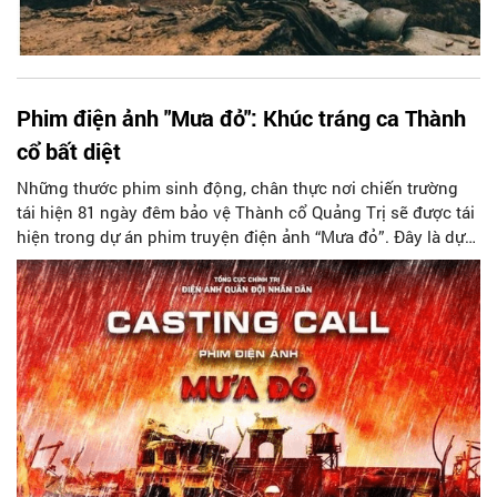
Phim điện ảnh "Mưa đỏ": Khúc tráng ca Thành
cổ bất diệt
Những thước phim sinh động, chân thực nơi chiến trường
tái hiện 81 ngày đêm bảo vệ Thành cổ Quảng Trị sẽ được tái
hiện trong dự án phim truyện điện ảnh “Mưa đỏ”. Đây là dự
án có quy mô lớn nhất của Điện ảnh Quân đội nhân dân
trong 10 năm trở lại đây.