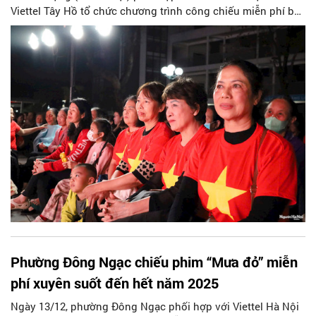
Viettel Tây Hồ tổ chức chương trình công chiếu miễn phí bộ
phim điện ảnh “Mưa đỏ”. Chương trình thu hút sự tham gia
của đông đảo cán bộ, đảng viên, cựu chiến binh và nhân
dân trên địa bàn phường và khu vực lân cận, du khách.
Phường Đông Ngạc chiếu phim “Mưa đỏ” miễn
phí xuyên suốt đến hết năm 2025
Ngày 13/12, phường Đông Ngạc phối hợp với Viettel Hà Nội