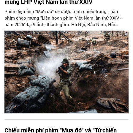
mừng LHP Việt Nam lần thứ XXIV
Phim điện ảnh "Mưa đỏ" sẽ được trình chiếu trong Tuần
phim chào mừng "Liên hoan phim Việt Nam lần thứ XXIV -
năm 2025" tại 9 tỉnh, thành gồm: Hà Nội, Bắc Ninh, Hải
Phòng, Quảng Ninh, Huế, Đà Nẵng, Đắk Lắk, Cần Thơ và
TP.HCM
Chiếu miễn phí phim “Mưa đỏ” và “Tử chiến