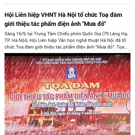
Hội Liên hiệp VHNT Hà Nội tổ chức Toạ đàm
giới thiệu tác phẩm điện ảnh "Mưa đỏ"
Sáng 16/9, tại Trung Tâm Chiếu phim Quốc Gia (79 Láng Hạ,
TP. Hà Nội), Hội Liên hiệp Văn học nghệ thuật Hà Nội đã tổ
chức Toạ đàm giới thiệu tác phẩm điện ảnh "Mưa đỏ". Tọa
đàm quy tụ đông đảo văn nghệ sĩ, nhà nghiên cứu thuộc 9
hội chuyên ngành trực thuộc Hội.