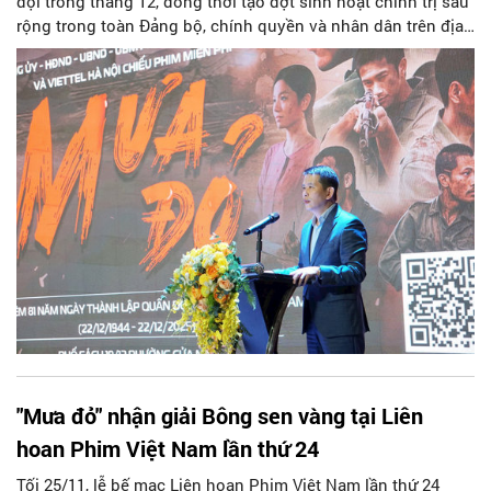
đội trong tháng 12, đồng thời tạo đợt sinh hoạt chính trị sâu
rộng trong toàn Đảng bộ, chính quyền và nhân dân trên địa
bàn, tối 3/12, Đảng ủy, UBND phường Cửa Nam đã phối hợp
với Viettel Hà Nội tổ chức đợt công chiếu miễn phí bộ phim
“Mưa đỏ” phục vụ các tầng lớp nhân dân.
"Mưa đỏ" nhận giải Bông sen vàng tại Liên
hoan Phim Việt Nam lần thứ 24
Tối 25/11, lễ bế mạc Liên hoan Phim Việt Nam lần thứ 24