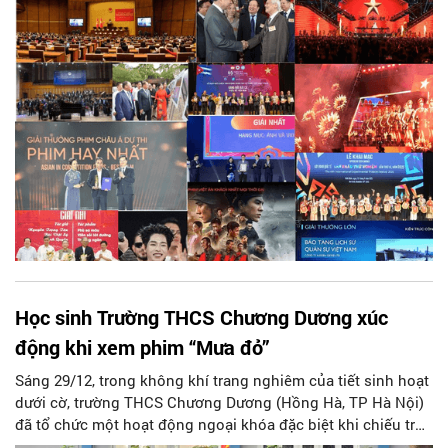
được bình chọn theo hình thức trực tiếp tại Lễ Bình chọn 15
sự kiện Văn học nghệ thuật tiêu biểu năm 2025, tổ chức tại
Hà Nội ngày 29/12/2025, với sự tham gia của đại diện Liên
hiệp các Hội Văn học nghệ thuật Việt Nam, các hội chuyên
ngành Trung ương, đông đảo văn nghệ sĩ cùng hơn 30 nhà
báo, phóng viên, biên tập viên theo dõi lĩnh vực văn hóa, văn
học nghệ thuật.
Học sinh Trường THCS Chương Dương xúc
động khi xem phim “Mưa đỏ”
Sáng 29/12, trong không khí trang nghiêm của tiết sinh hoạt
dưới cờ, trường THCS Chương Dương (Hồng Hà, TP Hà Nội)
đã tổ chức một hoạt động ngoại khóa đặc biệt khi chiếu trọn
vẹn bộ phim lịch sử "Mưa đỏ" cho toàn thể cán bộ, giáo viên