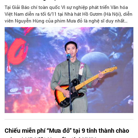
Tại Giải Báo chí toàn quốc Vì sự nghiệp phát triển Văn hóa
Việt Nam diễn ra tối 6/11 tại Nhà hát Hồ Gươm (Hà Nội), diễn
viên Nguyễn Hùng của phim Mưa đỏ là nghệ sĩ duy nhất
nhận giải “Cảm hứng Việt”. Nguyễn Hùng đã có một hành
trình đẹp đẽ, khi ca khúc "Còn gì đẹp hơn" trong bộ phim
"Mưa đỏ" do anh sáng tác trở thành một hiện tượng âm
nhạc.
Chiếu miễn phí “Mưa đỏ” tại 9 tỉnh thành chào