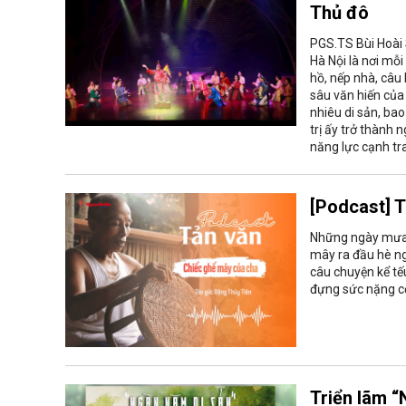
Thủ đô
PGS.TS Bùi Hoài 
Hà Nội là nơi mỗi
hồ, nếp nhà, câu
sâu văn hiến của
nhiêu di sản, bao
trị ấy trở thành
năng lực cạnh tr
[Podcast] 
Những ngày mưa t
mây ra đầu hè ng
câu chuyện kể tế
đựng sức nặng cơ
Triển lãm “