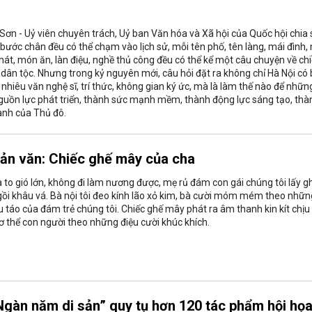
Sơn - Uỷ viên chuyên trách, Uỷ ban Văn hóa và Xã hội của Quốc hội chia 
 bước chân đều có thể chạm vào lịch sử, mỗi tên phố, tên làng, mái đình,
 hát, món ăn, làn điệu, nghề thủ công đều có thể kể một câu chuyện về ch
 dân tộc. Nhưng trong kỷ nguyên mới, câu hỏi đặt ra không chỉ Hà Nội có
 nhiêu văn nghệ sĩ, trí thức, không gian ký ức, mà là làm thế nào để nhữn
 nguồn lực phát triển, thành sức mạnh mềm, thành động lực sáng tạo, thà
anh của Thủ đô.
Tản văn: Chiếc ghế mây của cha
o gió lớn, không đi làm nương được, mẹ rủ đám con gái chúng tôi lấy g
ồi khâu vá. Bà nội tôi đeo kính lão xỏ kim, bà cười móm mém theo nhữn
u táo của đám trẻ chúng tôi. Chiếc ghế mây phát ra âm thanh kin kít chịu
 thể con người theo những điệu cười khúc khích.
Ngàn năm di sản” quy tụ hơn 120 tác phẩm hội họ