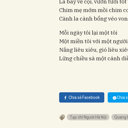
Lá bay về cội, vườn tươi tố
Chim mẹ mớm mồi chim c
Cành la cành bổng véo von 
Mỗi ngày tôi lại một tôi
Một miền tôi với một người
Nắng liêu xiêu, gió liêu xi
Lửng chiều sà một cánh diều
Chia sẻ Facebook
Chia s
Tạp chí Người Hà Nội
Quang 