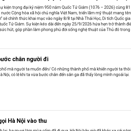
sự kiện trọng đại kỷ niệm 950 năm Quốc Tử Giám (1076 – 2026) cùng 81
nước Cộng hòa xã hội chủ nghĩa Việt Nam, triển lãm mỹ thuật mang tên
” sẽ chính thức khai mạc vào ngày 8/8 tại Nhà Thái Học, Di tích Quốc gia
Quốc Tử Giám. Sự kiện kéo dài đến ngày 25/9/2026 hứa hẹn trở thành đ
sức hút, góp phần làm phong phú đời sống nghệ thuật của Thủ đô trong
bước chân người đi
phố mà người ta muốn đến/ Có những thành phố mà khiến người ta thôi
Hà Nội, có lẽ khi ta vừa bước chân đến sân ga đã thấy lòng mình ngoái lại.
ọi Hà Nội vào thu
 lại, ba mươi lăm mùa cốm đã đi qua, Hà Nội bây giờ đã khác xa cái nă