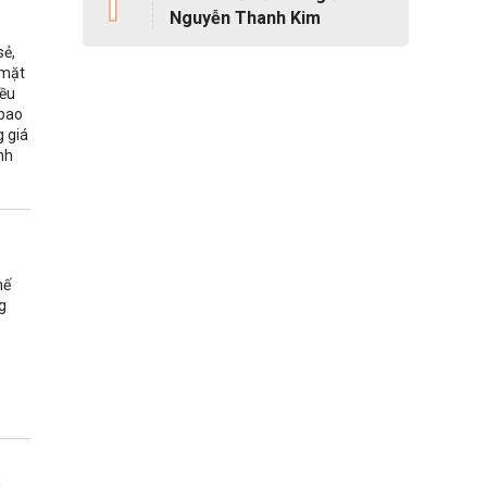
1
Nguyễn Thanh Kim
sẻ,
 mặt
iều
 bao
g giá
nh
hế
g
a