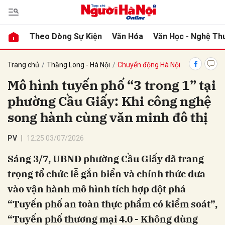
Theo Dòng Sự Kiện
Văn Hóa
Văn Học - Nghệ Th
bình luận
Trang chủ
Thăng Long - Hà Nội
Chuyển động Hà Nội
Mô hình tuyến phố “3 trong 1” tại
phường Cầu Giấy: Khi công nghệ
song hành cùng văn minh đô thị
PV
12:25 03/07/2026
Sáng 3/7, UBND phường Cầu Giấy đã trang
Hủy
G
trọng tổ chức lễ gắn biển và chính thức đưa
vào vận hành mô hình tích hợp đột phá
“Tuyến phố an toàn thực phẩm có kiểm soát”,
“Tuyến phố thương mại 4.0 - Không dùng