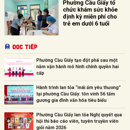
Phường Cầu Giấy tổ
chức khám sức khỏe
định kỳ miễn phí cho
trẻ em dưới 6 tuổi
Đọc tiếp
Phường Cầu Giấy tạo đột phá sau một
năm vận hành mô hình chính quyền hai
cấp
Hành trình lan tỏa “mái ấm yêu thương”
tại phường Cầu Giấy: tôn vinh 56 tấm
gương gia đình văn hóa tiêu biểu
Phường Cầu Giấy lan tỏa Nghị quyết qua
hội thi báo cáo viên, tuyên truyền viên
giỏi năm 2026