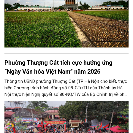
Phường Thượng Cát tích cực hưởng ứng
“Ngày Văn hóa Việt Nam” năm 2026
Thông tin UBND phường Thượng Cát (TP Hà Nội) cho biết, thực
hiện Chương trình hành động số 08-CTr/TU của Thành ủy Hà
Nội thực hiện Nghị quyết số 80-NQ/TW của Bộ Chính trị về phát
triển Văn hóa Việt Nam; Kế hoạch của UBND Thành phố Hà Nội,
phường Thượng Cát tổ chức nhiều hoạt động trong tháng
11/2026 hưởng ứng “Ngày Văn hóa Việt Nam” năm 2026 trên
địa bàn.