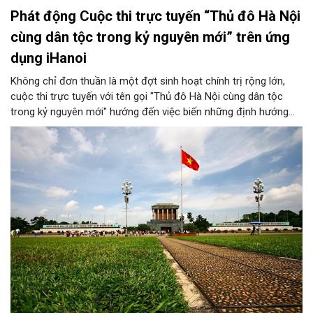
Phát động Cuộc thi trực tuyến “Thủ đô Hà Nội
cùng dân tộc trong kỷ nguyên mới” trên ứng
dụng iHanoi
Không chỉ đơn thuần là một đợt sinh hoạt chính trị rộng lớn,
cuộc thi trực tuyến với tên gọi "Thủ đô Hà Nội cùng dân tộc
trong kỷ nguyên mới" hướng đến việc biến những định hướng
chiến lược trong Nghị quyết số 02-NQ/TW của Bộ Chính trị
thành niềm tin, thành nhận thức chung của mỗi người dân.