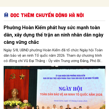
Đọc thêm Chuyển động Hà Nội
Phường Hoàn Kiếm phát huy sức mạnh toàn
dân, xây dựng thế trận an ninh nhân dân ngày
càng vững chắc
Ngày 5/8, UBND phường Hoàn Kiếm đã tổ chức Ngày hội Toàn
dân bảo vệ an ninh Tổ quốc năm 2026. Tham dự chương trình
có đồng chí Vũ Đại Thắng - Ủy viên Trung ương Đảng, Phó Bí
thư Thành ủy, Chủ tịch UBND thành phố; Đại tá Nguyễn Tiến Đạt,
Ủy viên Ban Thường vụ Đảng ủy, Phó Giám đốc Công an thành
phố Hà Nội, cùng dự có các đồng chí đại diện lãnh đạo các Sở,
ban, ngành thuộc Thành phố Hà Nội, các phòng nghiệp vụ Công
an Thành phố Hà Nội.