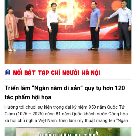
Nổi bật Tạp chí Người Hà Nội
Triển lãm “Ngàn năm di sản” quy tụ hơn 120
tác phẩm hội họa
Hướng tới chuỗi sự kiện trọng đại kỷ niệm 950 năm Quốc Tử
Giám (1076 – 2026) cùng 81 năm Quốc khánh nước Cộng hòa
xã hội chủ nghĩa Việt Nam, triển lãm mỹ thuật mang tên “Ngàn
năm di sản” sẽ chính thức khai mạc vào ngày 8/8 tại Nhà Thái
Học, Di tích Quốc gia đặc biệt Văn Miếu – Quốc Tử Giám. Sự