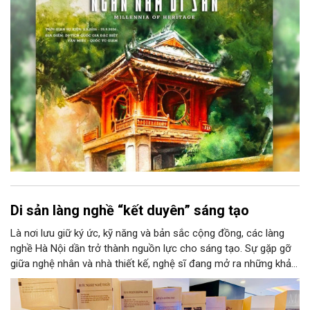
kiện kéo dài đến ngày 25/9/2026 hứa hẹn trở thành điểm đến
văn hóa đầy sức hút, góp phần làm phong phú đời sống nghệ
thuật của Thủ đô trong mùa thu này.
Di sản làng nghề “kết duyên” sáng tạo
Là nơi lưu giữ ký ức, kỹ năng và bản sắc cộng đồng, các làng
nghề Hà Nội dần trở thành nguồn lực cho sáng tạo. Sự gặp gỡ
giữa nghệ nhân và nhà thiết kế, nghệ sĩ đang mở ra những khả
năng phát triển mới cho thủ công đương đại trên nền tảng di
sản. Từ những cuộc “kết duyên” đầy cảm hứng ấy, Hà Nội đang
khơi thông mạch ngầm của hệ sinh thái thủ công, biến vốn cổ