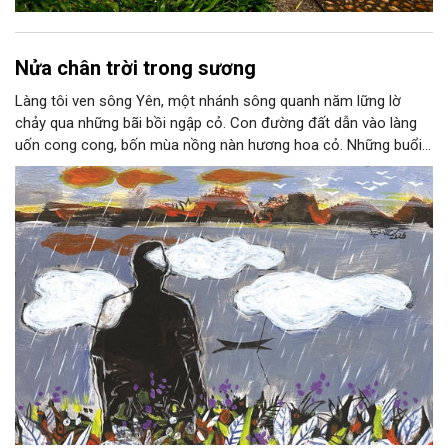
Nửa chân trời trong sương
Làng tôi ven sông Yên, một nhánh sông quanh năm lững lờ
chảy qua những bãi bồi ngập cỏ. Con đường đất dẫn vào làng
uốn cong cong, bốn mùa nồng nàn hương hoa cỏ. Những buổi
hoàng hôn, khi nắng đã dịu xuống phía cuối sông, đám hoa tím
lại thẫm màu như có ai vừa rắc lên một lớp khói.