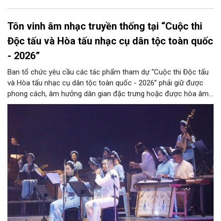
Tôn vinh âm nhạc truyền thống tại “Cuộc thi
Độc tấu và Hòa tấu nhạc cụ dân tộc toàn quốc
- 2026”
Ban tổ chức yêu cầu các tác phẩm tham dự “Cuộc thi Độc tấu
và Hòa tấu nhạc cụ dân tộc toàn quốc - 2026” phải giữ được
phong cách, âm hưởng dân gian đặc trưng hoặc được hòa âm,
phối khí mới trên nền tảng làn điệu âm nhạc truyền thống Việt
Nam, đồng thời phải được trình diễn trực tiếp bằng nhạc cụ dân
tộc.