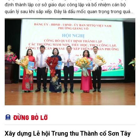
định thành lập cơ sở giáo dục công lập và bổ nhiệm cán bộ
quản lý sau khi sắp xếp. Đây là dấu mốc quan trọng trong quá
trình kiện toàn tổ chức bộ máy, thực hiện chủ trương tinh gọn,
nâng cao hiệu lực, hiệu quả quản lý theo các nghị quyết của
Trung ương và kế hoạch của UBND TP Hà Nội.
Đừng bỏ lỡ
Xây dựng Lễ hội Trung thu Thành cổ Sơn Tây