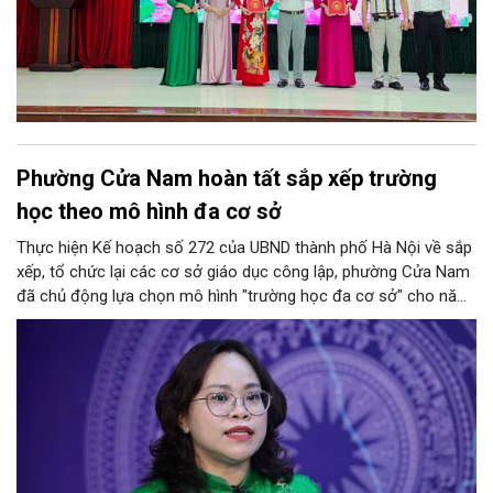
Phường Cửa Nam hoàn tất sắp xếp trường
học theo mô hình đa cơ sở
Thực hiện Kế hoạch số 272 của UBND thành phố Hà Nội về sắp
xếp, tổ chức lại các cơ sở giáo dục công lập, phường Cửa Nam
đã chủ động lựa chọn mô hình "trường học đa cơ sở" cho năm
học 2026 - 2027. Phương án này vừa giúp tinh gọn đầu mối
quản lý, nâng cao hiệu quả khai thác cơ sở vật chất, vừa bảo
đảm nguyên tắc "không làm xáo trộn điểm học", giữ vững tâm
lý cho học sinh và phụ huynh. Trao đổi với Phóng viên Tạp chí
Người Hà Nội, đồng chí Trịnh Ngọc Trâm - UVBTV, Phó Chủ tịch
UBND phường Cửa Nam đã làm rõ nh