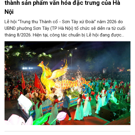
thành sản phẩm văn hóa đặc trưng của Hà
Nội
Lễ hội “Trung thu Thành cổ - Sơn Tây xứ Đoài” năm 2026 do
UBND phường Sơn Tây (TP Hà Nội) tổ chức sẽ diễn ra từ cuối
tháng 8/2026. Hiện tại, công tác chuẩn bị Lễ hội đang được
chính quyền phường Sơn Tây cùng các phòng, ban, ngành, đơn
vị và 25 tổ dân phố khẩn trương triển khai, tạo khí thế sôi nổi,
sẵn sàng mang đến cho Nhân dân và du khách một mùa Trung
thu quy mô, đặc sắc và giàu bản sắc văn hóa xứ Đoài.