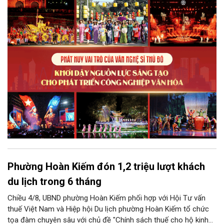
phẩm công nghiệp văn hóa có giá trị. Khơi dậy, phát huy và tạo
điều kiện để nguồn lực sáng tạo ấy phát triển sẽ là “chìa khóa”
để Hà Nội khai thác hiệu quả tiềm năng văn hóa, nâng cao năng
lực cạnh tranh và khẳng định vị thế của một trung tâm sáng tạo
trong kỷ nguyên mới.
Phường Hoàn Kiếm đón 1,2 triệu lượt khách
du lịch trong 6 tháng
Chiều 4/8, UBND phường Hoàn Kiếm phối hợp với Hội Tư vấn
thuế Việt Nam và Hiệp hội Du lịch phường Hoàn Kiếm tổ chức
tọa đàm chuyên sâu với chủ đề "Chính sách thuế cho hộ kinh