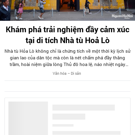
Khám phá trải nghiệm đầy cảm xúc
tại di tích Nhà tù Hoả Lò
Nhà tù Hỏa Lò không chỉ là chứng tích về một thời kỳ lịch sử
gian lao của dân tộc mà còn là nét chấm phá đầy thăng
trầm, hoài niệm giữa lòng Thủ đô hoa lệ, náo nhiệt ngày
nay. Nhà tù Hỏa Lò sẽ đem đến cho bạn rất nhiều trải
Văn hóa – Di sản
nghiệm chân thực, cảm xúc khi du lịch tại Hà Nội. Hãy cùng
theo chân Người Hà Nội khám phá di tích đặc biệt này.