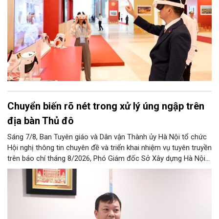
Chuyển biến rõ nét trong xử lý úng ngập trên
địa bàn Thủ đô
Sáng 7/8, Ban Tuyên giáo và Dân vận Thành ủy Hà Nội tổ chức
Hội nghị thông tin chuyên đề và triển khai nhiệm vụ tuyên truyền
trên báo chí tháng 8/2026, Phó Giám đốc Sở Xây dựng Hà Nội
Trương Hải Long đã thông tin về việc tổ chức triển khai thực
hiện các giải pháp về xử lý úng ngập trên địa bàn thành phố.