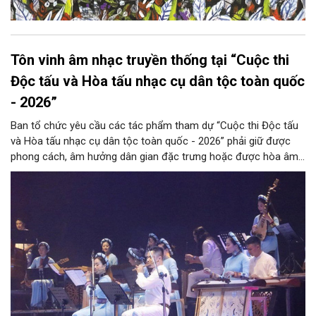
Tôn vinh âm nhạc truyền thống tại “Cuộc thi
Độc tấu và Hòa tấu nhạc cụ dân tộc toàn quốc
- 2026”
Ban tổ chức yêu cầu các tác phẩm tham dự “Cuộc thi Độc tấu
và Hòa tấu nhạc cụ dân tộc toàn quốc - 2026” phải giữ được
phong cách, âm hưởng dân gian đặc trưng hoặc được hòa âm,
phối khí mới trên nền tảng làn điệu âm nhạc truyền thống Việt
Nam, đồng thời phải được trình diễn trực tiếp bằng nhạc cụ dân
tộc.