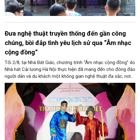
Đưa nghệ thuật truyền thống đến gần công
chúng, bồi đắp tình yêu lịch sử qua “Âm nhạc
cộng đồng”
Tối 2/8, tại Nhà Bát Giác, chương trình “Âm nhạc cộng đồng” do
Nhà hát Cải lương Hà Nội thực hiện đã mang đến cho đông đảo
người dân và du khách một không gian nghệ thuật đa sắc, nơi
những làn điệu cải lương, ca cổ, tân cổ và các tiết mục múa
hòa quyện trong không gian của phố đi bộ hồ Hoàn Kiếm. Đặc
biệt, chương trình có sự giao lưu của các nghệ sĩ đến từ
phương Nam, góp phần tạo nên cuộc gặp gỡ nghệ thuật giàu
cảm xúc.