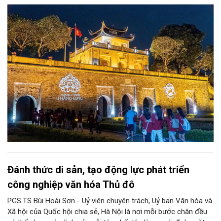
và phát huy giá trị di sản văn hóa gắn kết với phát triển kinh tế -
xã hội và du lịch”; đồng thời, nâng lên một tầm cao mới: “phát
triển kinh tế di sản”.
Đánh thức di sản, tạo động lực phát triển
công nghiệp văn hóa Thủ đô
PGS.TS Bùi Hoài Sơn - Uỷ viên chuyên trách, Uỷ ban Văn hóa và
Xã hội của Quốc hội chia sẻ, Hà Nội là nơi mỗi bước chân đều