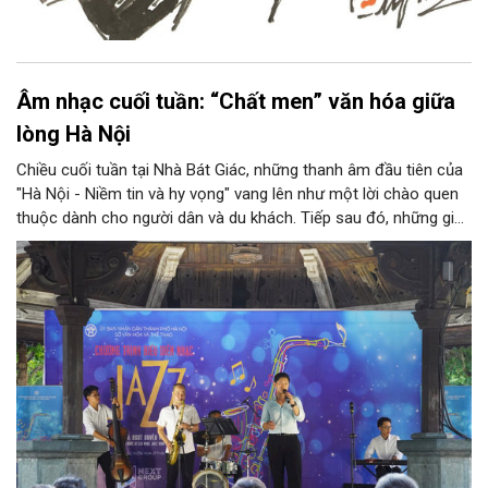
Âm nhạc cuối tuần: “Chất men” văn hóa giữa
lòng Hà Nội
Chiều cuối tuần tại Nhà Bát Giác, những thanh âm đầu tiên của
"Hà Nội - Niềm tin và hy vọng" vang lên như một lời chào quen
thuộc dành cho người dân và du khách. Tiếp sau đó, những giai
điệu jazz kinh điển của thế giới lần lượt cất lên qua phần biểu
diễn của NSƯT Quyền Văn Minh và các nghệ sĩ Bình Minh Jazz
Club, mở ra một không gian âm nhạc giàu cảm xúc ngay giữa
trung tâm Thủ đô.