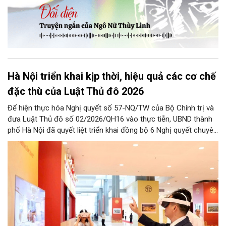
Hà Nội triển khai kịp thời, hiệu quả các cơ chế
đặc thù của Luật Thủ đô 2026
Để hiện thực hóa Nghị quyết số 57-NQ/TW của Bộ Chính trị và
đưa Luật Thủ đô số 02/2026/QH16 vào thực tiễn, UBND thành
phố Hà Nội đã quyết liệt triển khai đồng bộ 6 Nghị quyết chuyên
đề của HĐND Thành phố. Đợt triển khai này đề ra khung chính
sách cùng hệ thống giải pháp toàn diện nhằm cụ thể hóa các
cơ chế đặc thù, tạo động lực bứt phá cho phát triển khoa học,
công nghệ, đổi mới sáng tạo và chuyển đổi số trên địa bàn Thủ
đô.