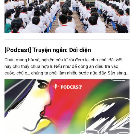
[Podcast] Truyện ngắn: Đối diện
Cháu mang bài về, nghiên cứu kĩ rồi đem lại cho chú. Bài viết
này chú thấy chưa hợp lí. Nếu như để công an điều tra vào
cuộc, chú e… chúng ta phải làm nhiều bước nữa đấy. Sẵn sàng
thì tiếp tục nhé! Chú Minh cầm tập bài viết đưa lại cho Thy. Cô
ngại ngùng đỡ lấy. Đây là lần thứ ba, loạt bài phóng sự của mình
bị Tổng biên tập kêu lên để trả lại...