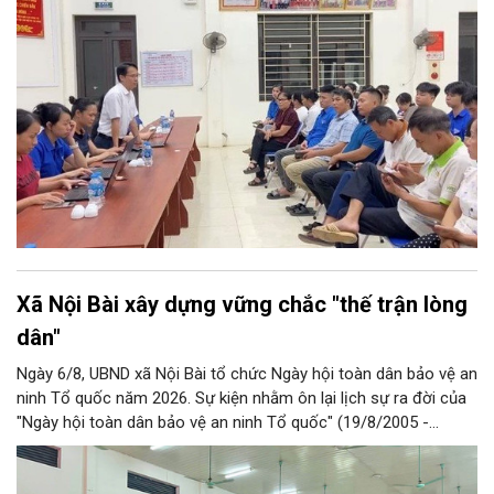
đời, đưa tri thức và kỹ năng số thấm sâu vào mọi mặt đời sống.
Đây được xem là bước đi chiến lược để hình thành nét văn hóa
học tập mới, hướng tới phát triển toàn diện lực lượng công dân
số, xã hội số và xã hội học tập trên địa bàn thành phố.
Xã Nội Bài xây dựng vững chắc "thế trận lòng
dân"
Ngày 6/8, UBND xã Nội Bài tổ chức Ngày hội toàn dân bảo vệ an
ninh Tổ quốc năm 2026. Sự kiện nhằm ôn lại lịch sự ra đời của
"Ngày hội toàn dân bảo vệ an ninh Tổ quốc" (19/8/2005 -
19/8/2026); phát huy tinh thần Đại đoàn kết toàn dân, khẳng
định vai trò chủ thể của Nhân dân trong bảo vệ an ninh, trật tự