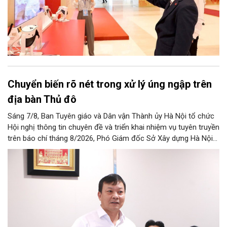
Chuyển biến rõ nét trong xử lý úng ngập trên
địa bàn Thủ đô
Sáng 7/8, Ban Tuyên giáo và Dân vận Thành ủy Hà Nội tổ chức
Hội nghị thông tin chuyên đề và triển khai nhiệm vụ tuyên truyền
trên báo chí tháng 8/2026, Phó Giám đốc Sở Xây dựng Hà Nội
Trương Hải Long đã thông tin về việc tổ chức triển khai thực
hiện các giải pháp về xử lý úng ngập trên địa bàn thành phố.