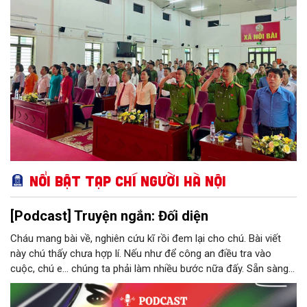
để xây dựng vững chắc "thế trận lòng dân".
Nổi bật Tạp chí Người Hà Nội
[Podcast] Truyện ngắn: Đối diện
Cháu mang bài về, nghiên cứu kĩ rồi đem lại cho chú. Bài viết
này chú thấy chưa hợp lí. Nếu như để công an điều tra vào
cuộc, chú e… chúng ta phải làm nhiều bước nữa đấy. Sẵn sàng
thì tiếp tục nhé! Chú Minh cầm tập bài viết đưa lại cho Thy. Cô
ngại ngùng đỡ lấy. Đây là lần thứ ba, loạt bài phóng sự của mình