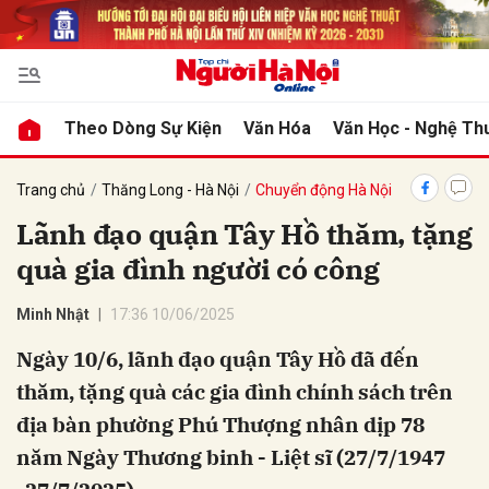
bình luận
Theo Dòng Sự Kiện
Văn Hóa
Văn Học - Nghệ Th
Trang chủ
Thăng Long - Hà Nội
Chuyển động Hà Nội
Lãnh đạo quận Tây Hồ thăm, tặng
quà gia đình người có công
Minh Nhật
17:36 10/06/2025
Ngày 10/6, lãnh đạo quận Tây Hồ đã đến
Hủy
G
thăm, tặng quà các gia đình chính sách trên
địa bàn phường Phú Thượng nhân dịp 78
năm Ngày Thương binh - Liệt sĩ (27/7/1947