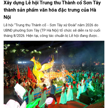
Xây dựng Lễ hội Trung thu Thành cổ Sơn Tây
thành sản phẩm văn hóa đặc trưng của Hà
Nội
Lễ hội “Trung thu Thành cổ - Sơn Tây xứ Đoài” năm 2026 do
UBND phường Sơn Tây (TP Hà Nội) tổ chức sẽ diễn ra từ cuối
tháng 8/2026. Hiện tại, công tác chuẩn bị Lễ hội đang được
chính quyền phường Sơn Tây cùng các phòng, ban, ngành, đơn
vị và 25 tổ dân phố khẩn trương triển khai, tạo khí thế sôi nổi,
sẵn sàng mang đến cho Nhân dân và du khách một mùa Trung
thu quy mô, đặc sắc và giàu bản sắc văn hóa xứ Đoài.