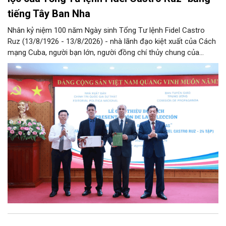
tiếng Tây Ban Nha
Nhân kỷ niệm 100 năm Ngày sinh Tổng Tư lệnh Fidel Castro
Ruz (13/8/1926 - 13/8/2026) - nhà lãnh đạo kiệt xuất của Cách
mạng Cuba, người bạn lớn, người đồng chí thủy chung của
Đảng, Nhà nước và nhân dân Việt Nam, chiều 5/8, tại Hà Nội,
Nhà xuất bản Chính trị quốc gia Sự thật phối hợp với Ban Tuyên
giáo Trung ương tổ chức Lễ giới thiệu bộ sách “Tuyển tập các
tác phẩm chọn lọc của Tổng Tư lệnh Fidel Castro Ruz” gồm 24
tập bằng tiếng Tây Ban Nha.