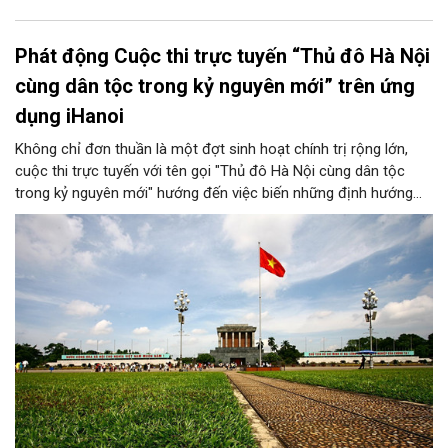
Phát động Cuộc thi trực tuyến “Thủ đô Hà Nội
cùng dân tộc trong kỷ nguyên mới” trên ứng
dụng iHanoi
Không chỉ đơn thuần là một đợt sinh hoạt chính trị rộng lớn,
cuộc thi trực tuyến với tên gọi "Thủ đô Hà Nội cùng dân tộc
trong kỷ nguyên mới" hướng đến việc biến những định hướng
chiến lược trong Nghị quyết số 02-NQ/TW của Bộ Chính trị
thành niềm tin, thành nhận thức chung của mỗi người dân.