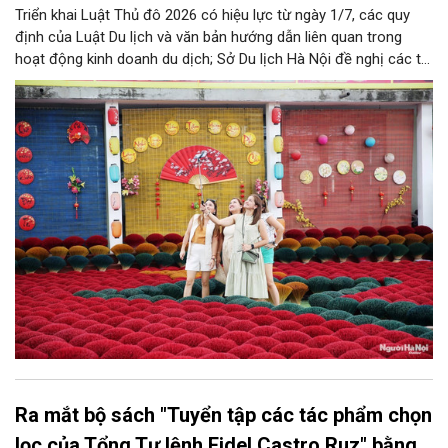
Triển khai Luật Thủ đô 2026 có hiệu lực từ ngày 1/7, các quy
định của Luật Du lịch và văn bản hướng dẫn liên quan trong
hoạt động kinh doanh du dịch; Sở Du lịch Hà Nội đề nghị các tổ
chức, đơn vị, doanh nghiệp kinh doanh dịch vụ lữ hành trên địa
bàn thành phố thực hiện một số nội dung quan trọng. Qua đó
góp phần thực hiện thắng lợi các mục tiêu phát triển du lịch Hà
Nội năm 2026 và giai đoạn tiếp theo.
Ra mắt bộ sách "Tuyển tập các tác phẩm chọn
lọc của Tổng Tư lệnh Fidel Castro Ruz" bằng