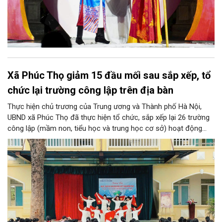
Xã Phúc Thọ giảm 15 đầu mối sau sắp xếp, tổ
chức lại trường công lập trên địa bàn
Thực hiện chủ trương của Trung ương và Thành phố Hà Nội,
UBND xã Phúc Thọ đã thực hiện tổ chức, sắp xếp lại 26 trường
công lập (mầm non, tiểu học và trung học cơ sở) hoạt động
độc lập thành 11 trường. Sau khi sắp xếp, xã Phúc Thọ giảm 15
đầu mối đơn vị, tỷ lệ tinh gọn đạt 57,69%.