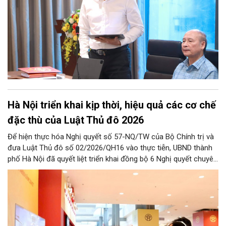
Hà Nội triển khai kịp thời, hiệu quả các cơ chế
đặc thù của Luật Thủ đô 2026
Để hiện thực hóa Nghị quyết số 57-NQ/TW của Bộ Chính trị và
đưa Luật Thủ đô số 02/2026/QH16 vào thực tiễn, UBND thành
phố Hà Nội đã quyết liệt triển khai đồng bộ 6 Nghị quyết chuyên
đề của HĐND Thành phố. Đợt triển khai này đề ra khung chính
sách cùng hệ thống giải pháp toàn diện nhằm cụ thể hóa các
cơ chế đặc thù, tạo động lực bứt phá cho phát triển khoa học,
công nghệ, đổi mới sáng tạo và chuyển đổi số trên địa bàn Thủ
đô.