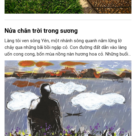
Nửa chân trời trong sương
Làng tôi ven sông Yên, một nhánh sông quanh năm lững lờ
chảy qua những bãi bồi ngập cỏ. Con đường đất dẫn vào làng
uốn cong cong, bốn mùa nồng nàn hương hoa cỏ. Những buổi
hoàng hôn, khi nắng đã dịu xuống phía cuối sông, đám hoa tím
lại thẫm màu như có ai vừa rắc lên một lớp khói.