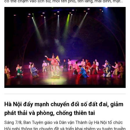
có thể chạm vào lịch sử, mỗi tên phố, tên làng, mái đình, mặt
hồ, nếp nhà, câu hát, món ăn, làn điệu, nghề thủ công đều có
thể kể một câu chuyện về chiều sâu văn hiến của dân tộc.
Nhưng trong kỷ nguyên mới, câu hỏi đặt ra không chỉ Hà Nội có
bao nhiêu di sản, bao nhiêu văn nghệ sĩ, trí thức, không gian ký
ức, mà là làm thế nào để những giá trị ấy trở thành nguồn lực
phát triển, thành sức mạnh mềm, thành động lực sáng tạo,
thành năng lực cạnh tranh của Thủ đô.
Hà Nội đẩy mạnh chuyển đổi số đất đai, giảm
phát thải và phòng, chống thiên tai
Sáng 7/8, Ban Tuyên giáo và Dân vận Thành ủy Hà Nội tổ chức
Hội nghị thông tin chuyên đề và triển khai nhiệm vụ tuyên truyền