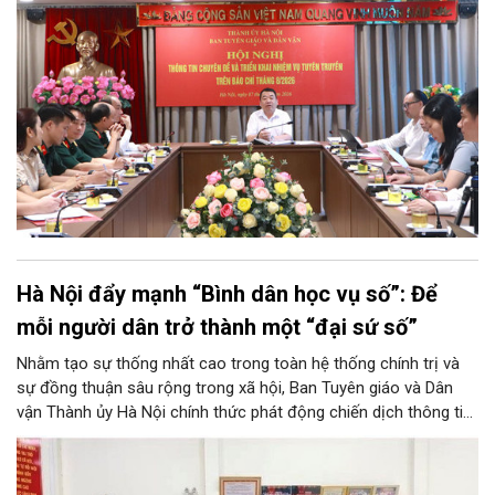
Hà Nội đẩy mạnh “Bình dân học vụ số”: Để
mỗi người dân trở thành một “đại sứ số”
Nhằm tạo sự thống nhất cao trong toàn hệ thống chính trị và
sự đồng thuận sâu rộng trong xã hội, Ban Tuyên giáo và Dân
vận Thành ủy Hà Nội chính thức phát động chiến dịch thông tin,
tuyên truyền về Phong trào “Bình dân học vụ số”. Chương trình
không chỉ góp phần tăng tốc thực hiện Nghị quyết số 57-
NQ/TW của Thủ đô, mà còn khơi dậy tinh thần học tập suốt