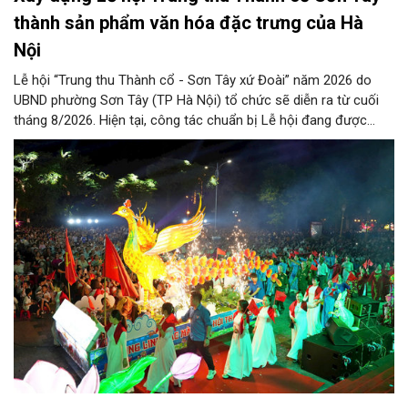
thành sản phẩm văn hóa đặc trưng của Hà
Nội
Lễ hội “Trung thu Thành cổ - Sơn Tây xứ Đoài” năm 2026 do
UBND phường Sơn Tây (TP Hà Nội) tổ chức sẽ diễn ra từ cuối
tháng 8/2026. Hiện tại, công tác chuẩn bị Lễ hội đang được
chính quyền phường Sơn Tây cùng các phòng, ban, ngành, đơn
vị và 25 tổ dân phố khẩn trương triển khai, tạo khí thế sôi nổi,
sẵn sàng mang đến cho Nhân dân và du khách một mùa Trung
thu quy mô, đặc sắc và giàu bản sắc văn hóa xứ Đoài.