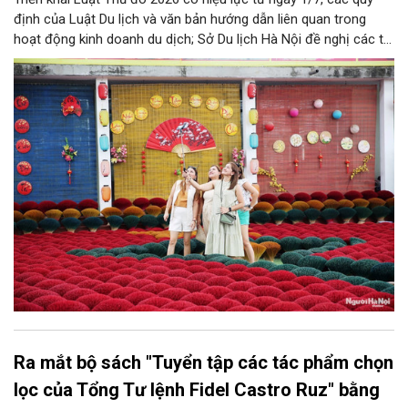
định của Luật Du lịch và văn bản hướng dẫn liên quan trong
hoạt động kinh doanh du dịch; Sở Du lịch Hà Nội đề nghị các tổ
chức, đơn vị, doanh nghiệp kinh doanh dịch vụ lữ hành trên địa
bàn thành phố thực hiện một số nội dung quan trọng. Qua đó
góp phần thực hiện thắng lợi các mục tiêu phát triển du lịch Hà
Nội năm 2026 và giai đoạn tiếp theo.
Ra mắt bộ sách "Tuyển tập các tác phẩm chọn
lọc của Tổng Tư lệnh Fidel Castro Ruz" bằng