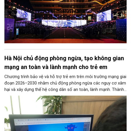
Hà Nội chủ động phòng ngừa, tạo không gian
mạng an toàn và lành mạnh cho trẻ em
Chương trình bảo vệ và hỗ trợ trẻ em trên môi trường mạng giai
đoạn 2026–2030 nhằm chủ động phòng ngừa các nguy cơ xâm
hại và xây dựng thế hệ công dân số an toàn, lành mạnh. Thành
phố đề ra các chỉ tiêu lớn như phổ cập giải pháp an ninh mạng
tại các trường học, ngăn chặn thông tin độc hại từ đường
truyền Internet và hỗ trợ 100% trẻ em bị xâm hại. 11 nhóm
nhiệm vụ trọng tâm được giao cho các sở, ngành thực hiện
đồng bộ, từ hoàn thiện pháp lý, phát triển công nghệ AI, hạ tầng
IPv6 đến truyền thông và hỗ trợ sức khỏe tâm thần. Bên cạnh