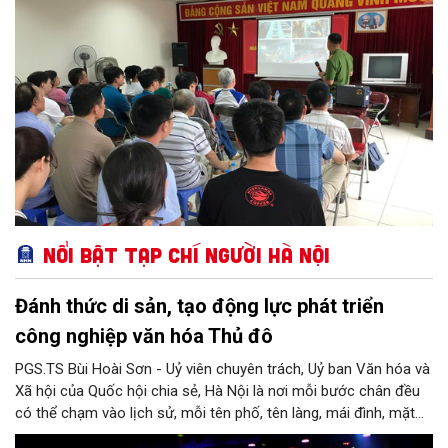
96A và 96B Định Công (phường Phương Liệt, thành phố Hà Nội)
tổ chức buổi tuyên truyền, phổ biến kiến thức và kỹ năng về
PCCC&CNCH.
Nổi bật Tạp chí Người Hà Nội
Đánh thức di sản, tạo động lực phát triển
công nghiệp văn hóa Thủ đô
PGS.TS Bùi Hoài Sơn - Uỷ viên chuyên trách, Uỷ ban Văn hóa và
Xã hội của Quốc hội chia sẻ, Hà Nội là nơi mỗi bước chân đều
có thể chạm vào lịch sử, mỗi tên phố, tên làng, mái đình, mặt
hồ, nếp nhà, câu hát, món ăn, làn điệu, nghề thủ công đều có