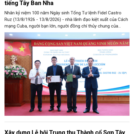
tiếng Tây Ban Nha
Nhân kỷ niệm 100 năm Ngày sinh Tổng Tư lệnh Fidel Castro
Ruz (13/8/1926 - 13/8/2026) - nhà lãnh đạo kiệt xuất của Cách
mạng Cuba, người bạn lớn, người đồng chí thủy chung của
Đảng, Nhà nước và nhân dân Việt Nam, chiều 5/8, tại Hà Nội,
Nhà xuất bản Chính trị quốc gia Sự thật phối hợp với Ban Tuyên
giáo Trung ương tổ chức Lễ giới thiệu bộ sách “Tuyển tập các
tác phẩm chọn lọc của Tổng Tư lệnh Fidel Castro Ruz” gồm 24
tập bằng tiếng Tây Ban Nha.
Xây dựng Lễ hội Trung thu Thành cổ Sơn Tây