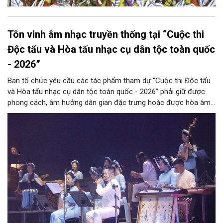
Tôn vinh âm nhạc truyền thống tại “Cuộc thi
Độc tấu và Hòa tấu nhạc cụ dân tộc toàn quốc
- 2026”
Ban tổ chức yêu cầu các tác phẩm tham dự “Cuộc thi Độc tấu
và Hòa tấu nhạc cụ dân tộc toàn quốc - 2026” phải giữ được
phong cách, âm hưởng dân gian đặc trưng hoặc được hòa âm,
phối khí mới trên nền tảng làn điệu âm nhạc truyền thống Việt
Nam, đồng thời phải được trình diễn trực tiếp bằng nhạc cụ dân
tộc.