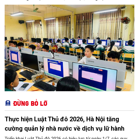
(THCS) và Đề án sắp xếp, kiện toàn, thành lập tổ chức đảng
trong các cơ sở giáo dục công lập sau sắp xếp trên địa bàn xã.
Đừng bỏ lỡ
Thực hiện Luật Thủ đô 2026, Hà Nội tăng
cường quản lý nhà nước về dịch vụ lữ hành
Triển khai Luật Thủ đô 2026 có hiệu lực từ ngày 1/7, các quy