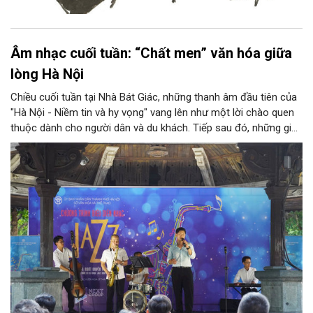
Âm nhạc cuối tuần: “Chất men” văn hóa giữa
lòng Hà Nội
Chiều cuối tuần tại Nhà Bát Giác, những thanh âm đầu tiên của
"Hà Nội - Niềm tin và hy vọng" vang lên như một lời chào quen
thuộc dành cho người dân và du khách. Tiếp sau đó, những giai
điệu jazz kinh điển của thế giới lần lượt cất lên qua phần biểu
diễn của NSƯT Quyền Văn Minh và các nghệ sĩ Bình Minh Jazz
Club, mở ra một không gian âm nhạc giàu cảm xúc ngay giữa
trung tâm Thủ đô.