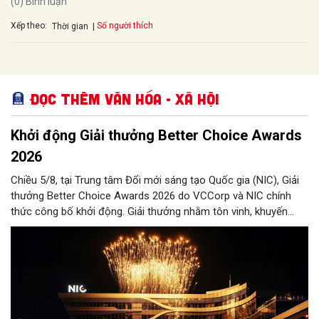
(0) Bình luận
Xếp theo:
Số người thích
Thời gian
Đọc thêm Văn hóa - Xã hội
Khởi động Giải thưởng Better Choice Awards
2026
Chiều 5/8, tại Trung tâm Đổi mới sáng tạo Quốc gia (NIC), Giải
thưởng Better Choice Awards 2026 do VCCorp và NIC chính
thức công bố khởi động. Giải thưởng nhằm tôn vinh, khuyến
khích, cổ vũ những giá trị đổi mới, sáng tạo, áp dụng trong đời
sống thực, phục vụ người tiêu dùng.