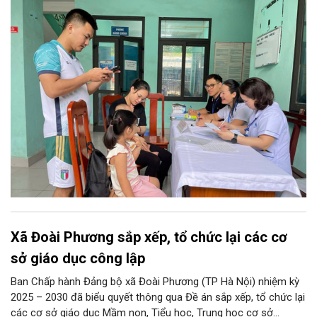
sức khỏe điện tử trên ứng dụng VNeID. Chương trình trọng điểm
này hứa hẹn giúp mỗi người dân Thủ đô làm chủ một hồ sơ sức
khỏe điện tử duy nhất, cho phép theo dõi và chăm sóc sức
khỏe toàn diện theo vòng đời trên không gian mạng.
Xã Đoài Phương sắp xếp, tổ chức lại các cơ
sở giáo dục công lập
Ban Chấp hành Đảng bộ xã Đoài Phương (TP Hà Nội) nhiệm kỳ
2025 – 2030 đã biểu quyết thông qua Đề án sắp xếp, tổ chức lại
các cơ sở giáo dục Mầm non, Tiểu học, Trung học cơ sở