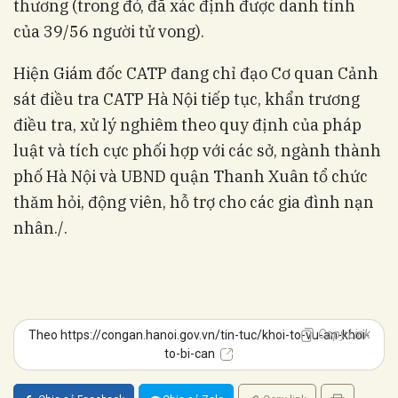
thương (trong đó, đã xác định được danh tính
của 39/56 người tử vong).
Hiện Giám đốc CATP đang chỉ đạo Cơ quan Cảnh
sát điều tra CATP Hà Nội tiếp tục, khẩn trương
điều tra, xử lý nghiêm theo quy định của pháp
luật và tích cực phối hợp với các sở, ngành thành
phố Hà Nội và UBND quận Thanh Xuân tổ chức
thăm hỏi, động viên, hỗ trợ cho các gia đình nạn
nhân./.
Copy Link
Theo https://congan.hanoi.gov.vn/tin-tuc/khoi-to-vu-an-khoi-
to-bi-can