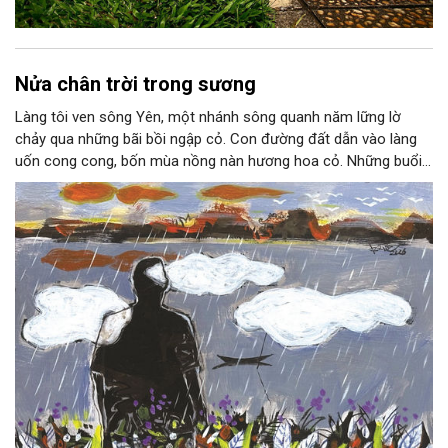
Nửa chân trời trong sương
Làng tôi ven sông Yên, một nhánh sông quanh năm lững lờ
chảy qua những bãi bồi ngập cỏ. Con đường đất dẫn vào làng
uốn cong cong, bốn mùa nồng nàn hương hoa cỏ. Những buổi
hoàng hôn, khi nắng đã dịu xuống phía cuối sông, đám hoa tím
lại thẫm màu như có ai vừa rắc lên một lớp khói.