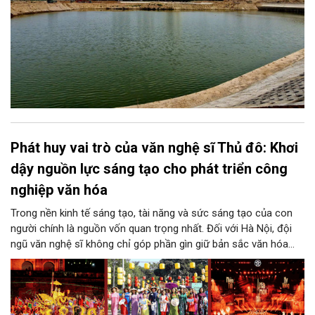
Phát huy vai trò của văn nghệ sĩ Thủ đô: Khơi
dậy nguồn lực sáng tạo cho phát triển công
nghiệp văn hóa
Trong nền kinh tế sáng tạo, tài năng và sức sáng tạo của con
người chính là nguồn vốn quan trọng nhất. Đối với Hà Nội, đội
ngũ văn nghệ sĩ không chỉ góp phần gìn giữ bản sắc văn hóa
mà còn giữ vai trò trung tâm trong quá trình hình thành các sản
phẩm công nghiệp văn hóa có giá trị. Khơi dậy, phát huy và tạo
điều kiện để nguồn lực sáng tạo ấy phát triển sẽ là “chìa khóa”
để Hà Nội khai thác hiệu quả tiềm năng văn hóa, nâng cao năng