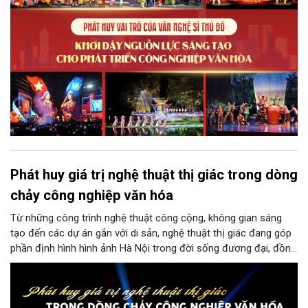
lực cạnh tranh và khẳng định vị thế của một trung tâm sáng tạo
trong kỷ nguyên mới.
Phát huy giá trị nghệ thuật thị giác trong dòng
chảy công nghiệp văn hóa
Từ những công trình nghệ thuật công cộng, không gian sáng
tạo đến các dự án gắn với di sản, nghệ thuật thị giác đang góp
phần định hình hình ảnh Hà Nội trong đời sống đương đại, đồng
thời mở ra những giá trị mới cho công nghiệp văn hóa. Trong
hành trình ấy, đội ngũ văn nghệ sĩ không chỉ là những người
sáng tạo tác phẩm mà còn là chủ thể kết nối di sản, cộng đồng