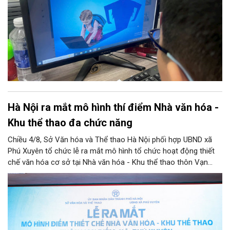
đó, chương trình siết chặt trách nhiệm của doanh nghiệp công
nghệ, viễn thông và đơn vị cung cấp trò chơi điện tử trong việc
gỡ bỏ nội dung độc hại và bảo vệ thông tin riêng tư của trẻ.
Hà Nội ra mắt mô hình thí điểm Nhà văn hóa -
Khu thể thao đa chức năng
Chiều 4/8, Sở Văn hóa và Thể thao Hà Nội phối hợp UBND xã
Phú Xuyên tổ chức lễ ra mắt mô hình tổ chức hoạt động thiết
chế văn hóa cơ sở tại Nhà văn hóa - Khu thể thao thôn Vạn
Điểm, xã Phú Xuyên.