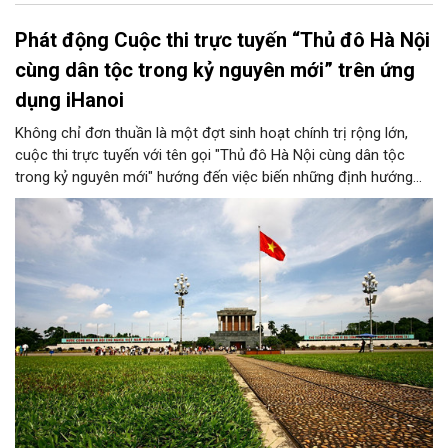
Phát động Cuộc thi trực tuyến “Thủ đô Hà Nội
cùng dân tộc trong kỷ nguyên mới” trên ứng
dụng iHanoi
Không chỉ đơn thuần là một đợt sinh hoạt chính trị rộng lớn,
cuộc thi trực tuyến với tên gọi "Thủ đô Hà Nội cùng dân tộc
trong kỷ nguyên mới" hướng đến việc biến những định hướng
chiến lược trong Nghị quyết số 02-NQ/TW của Bộ Chính trị
thành niềm tin, thành nhận thức chung của mỗi người dân.