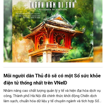
Học, Di tích Quốc gia đặc biệt Văn Miếu – Quốc Tử Giám. Sự
kiện kéo dài đến ngày 25/9/2026 hứa hẹn trở thành điểm đến
văn hóa đầy sức hút, góp phần làm phong phú đời sống nghệ
thuật của Thủ đô trong mùa thu này.
Mỗi người dân Thủ đô sẽ có một Sổ sức khỏe
điện tử thống nhất trên VNeID
Nhằm nâng cao chất lượng quản lý y tế và hiện đại hóa dịch vụ
công, Thành phố Hà Nội đã chính thức khởi động Chiến dịch
làm sạch, chuẩn hóa dữ liệu y tế chuyên ngành và tích hợp Sổ