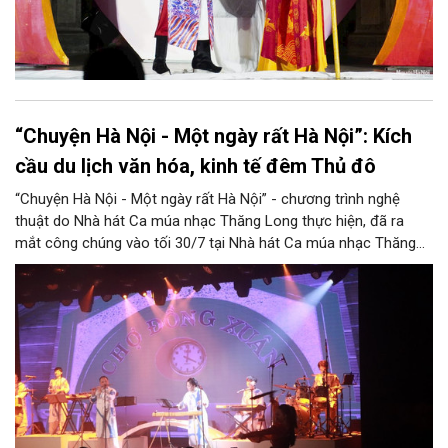
“Chuyện Hà Nội - Một ngày rất Hà Nội”: Kích
cầu du lịch văn hóa, kinh tế đêm Thủ đô
“Chuyện Hà Nội - Một ngày rất Hà Nội” - chương trình nghệ
thuật do Nhà hát Ca múa nhạc Thăng Long thực hiện, đã ra
mắt công chúng vào tối 30/7 tại Nhà hát Ca múa nhạc Thăng
Long (số 31 - 33 phố Lương Văn Can, phường Hoàn Kiếm).