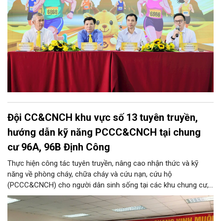
Đội CC&CNCH khu vực số 13 tuyên truyền,
hướng dẫn kỹ năng PCCC&CNCH tại chung
cư 96A, 96B Định Công
Thực hiện công tác tuyên truyền, nâng cao nhận thức và kỹ
năng về phòng cháy, chữa cháy và cứu nạn, cứu hộ
(PCCC&CNCH) cho người dân sinh sống tại các khu chung cư,
ngày 31/7/2026, Đội Cảnh sát chữa cháy và cứu nạn, cứu hộ
khu vực số 13 - Phòng Cảnh sát PCCC&CNCH, Công an thành
phố Hà Nội đã phối hợp với Ban quản lý hai tòa nhà chung cư