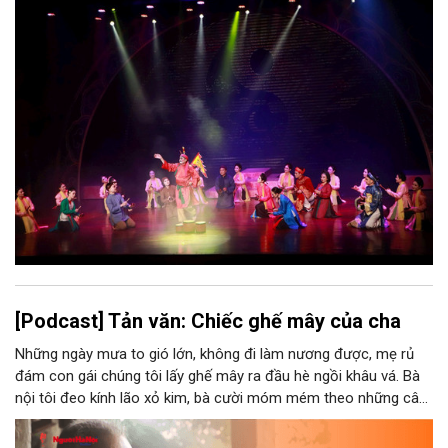
thể kể một câu chuyện về chiều sâu văn hiến của dân tộc.
Nhưng trong kỷ nguyên mới, câu hỏi đặt ra không chỉ Hà Nội có
bao nhiêu di sản, bao nhiêu văn nghệ sĩ, trí thức, không gian ký
ức, mà là làm thế nào để những giá trị ấy trở thành nguồn lực
phát triển, thành sức mạnh mềm, thành động lực sáng tạo,
thành năng lực cạnh tranh của Thủ đô.
[Podcast] Tản văn: Chiếc ghế mây của cha
Những ngày mưa to gió lớn, không đi làm nương được, mẹ rủ
đám con gái chúng tôi lấy ghế mây ra đầu hè ngồi khâu vá. Bà
nội tôi đeo kính lão xỏ kim, bà cười móm mém theo những câu
chuyện kể tếu táo của đám trẻ chúng tôi. Chiếc ghế mây phát
ra âm thanh kin kít chịu đựng sức nặng cơ thể con người theo