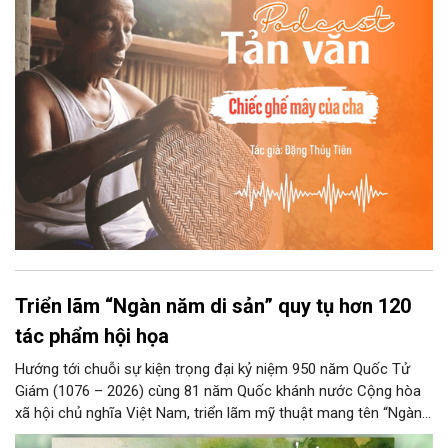
những điệu cười khúc khích.
Triển lãm “Ngàn năm di sản” quy tụ hơn 120
tác phẩm hội họa
Hướng tới chuỗi sự kiện trọng đại kỷ niệm 950 năm Quốc Tử
Giám (1076 – 2026) cùng 81 năm Quốc khánh nước Cộng hòa
xã hội chủ nghĩa Việt Nam, triển lãm mỹ thuật mang tên “Ngàn
năm di sản” sẽ chính thức khai mạc vào ngày 8/8 tại Nhà Thái