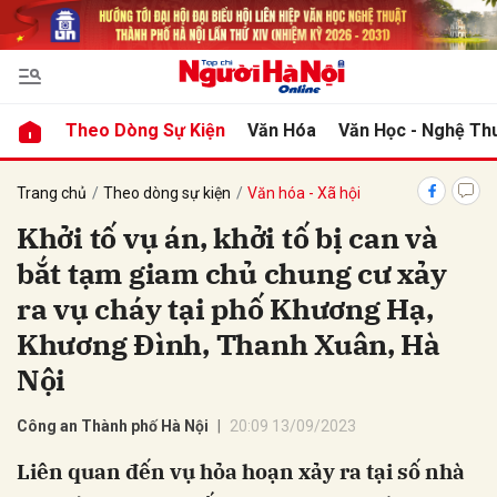
bình luận
Theo Dòng Sự Kiện
Văn Hóa
Văn Học - Nghệ Th
Trang chủ
Theo dòng sự kiện
Văn hóa - Xã hội
Khởi tố vụ án, khởi tố bị can và
bắt tạm giam chủ chung cư xảy
ra vụ cháy tại phố Khương Hạ,
Khương Đình, Thanh Xuân, Hà
Nội
Hủy
G
Công an Thành phố Hà Nội
20:09 13/09/2023
Liên quan đến vụ hỏa hoạn xảy ra tại số nhà