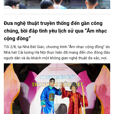
Đưa nghệ thuật truyền thống đến gần công
chúng, bồi đắp tình yêu lịch sử qua “Âm nhạc
cộng đồng”
Tối 2/8, tại Nhà Bát Giác, chương trình “Âm nhạc cộng đồng” do
Nhà hát Cải lương Hà Nội thực hiện đã mang đến cho đông đảo
người dân và du khách một không gian nghệ thuật đa sắc, nơi
những làn điệu cải lương, ca cổ, tân cổ và các tiết mục múa
hòa quyện trong không gian của phố đi bộ hồ Hoàn Kiếm. Đặc
biệt, chương trình có sự giao lưu của các nghệ sĩ đến từ
phương Nam, góp phần tạo nên cuộc gặp gỡ nghệ thuật giàu
cảm xúc.