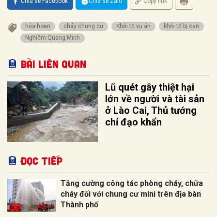
Chia sẻ Facebook
Chia sẻ Zalo
Copy link
hỏa hoạn
cháy chung cư
Khởi tố vụ án
khởi tố bị can
Nghiêm Quang Minh
Bài liên quan
Lũ quét gây thiệt hại
lớn về người và tài sản
ở Lào Cai, Thủ tướng
chỉ đạo khẩn
Đọc tiếp
Tăng cường công tác phòng cháy, chữa
cháy đối với chung cư mini trên địa bàn
Thành phố