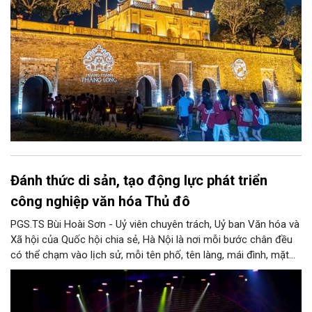
Đánh thức di sản, tạo động lực phát triển
công nghiệp văn hóa Thủ đô
PGS.TS Bùi Hoài Sơn - Uỷ viên chuyên trách, Uỷ ban Văn hóa và
Xã hội của Quốc hội chia sẻ, Hà Nội là nơi mỗi bước chân đều
có thể chạm vào lịch sử, mỗi tên phố, tên làng, mái đình, mặt
hồ, nếp nhà, câu hát, món ăn, làn điệu, nghề thủ công đều có
thể kể một câu chuyện về chiều sâu văn hiến của dân tộc.
Nhưng trong kỷ nguyên mới, câu hỏi đặt ra không chỉ Hà Nội có