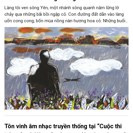
Làng tôi ven sông Yên, một nhánh sông quanh năm lững lờ
chảy qua những bãi bồi ngập cỏ. Con đường đất dẫn vào làng
uốn cong cong, bốn mùa nồng nàn hương hoa cỏ. Những buổi
hoàng hôn, khi nắng đã dịu xuống phía cuối sông, đám hoa tím
lại thẫm màu như có ai vừa rắc lên một lớp khói.
Tôn vinh âm nhạc truyền thống tại “Cuộc thi