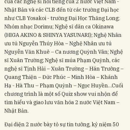
của các nghệ sĩ nổi tiếng của 2 nước Việt Nam -
Nhật Bản và các CLB đến từ các trường Đại học
như CLB Yosakoi - trường Đại Học Thăng Long;
Nhóm nhạc Dorimu; Nghệ sĩ dân ca Okinawa
(HIGA AKINO & SHINYA YASUNARI); Nghệ Nhân
ưu tú Nguyễn Thúy Hòa – Nghệ Nhân ưu tú
Nguyễn Văn Khuê – Ca nương Quỳnh Vân; Nghệ
sĩ Xuân Trường; Nghệ sĩ múa Phạm Quỳnh, các
nghệ sĩ Tịnh Hải – Xuân Trường – Hán Trưởng –
Quang Thiện – Đức Phúc – Minh Hòa – Khánh
Hạ - Hà Thu – Phạm Quỳnh – Ngọc Huyền…Cuối
chương trình là một số Quiz show vui nhộn để
tìm hiểu và giao lưu văn hóa 2 nước Việt Nam –
Nhật Bản.
Đại diện 2 nước bày tỏ sự tin tưởng, kỷ niệm 50