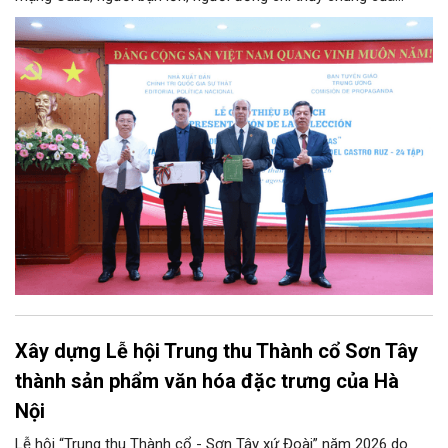
Đảng, Nhà nước và nhân dân Việt Nam, chiều 5/8, tại Hà Nội,
Nhà xuất bản Chính trị quốc gia Sự thật phối hợp với Ban Tuyên
giáo Trung ương tổ chức Lễ giới thiệu bộ sách “Tuyển tập các
tác phẩm chọn lọc của Tổng Tư lệnh Fidel Castro Ruz” gồm 24
tập bằng tiếng Tây Ban Nha.
Xây dựng Lễ hội Trung thu Thành cổ Sơn Tây
thành sản phẩm văn hóa đặc trưng của Hà
Nội
Lễ hội “Trung thu Thành cổ - Sơn Tây xứ Đoài” năm 2026 do