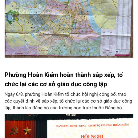
Phường Hoàn Kiếm hoàn thành sắp xếp, tổ
chức lại các cơ sở giáo dục công lập
Ngày 6/8, phường Hoàn Kiếm tổ chức hội nghị công bố, trao
các quyết định về sắp xếp, tổ chức lại các cơ sở giáo dục công
lập; thành lập đảng bộ các trường học trực thuộc Đảng bộ
phường, chỉ định các đồng chí tham gia cấp ủy, Bí thư, Phó Bí
thư Đảng ủy, bổ nhiệm cán bộ lãnh đạo, quản lý giáo dục.