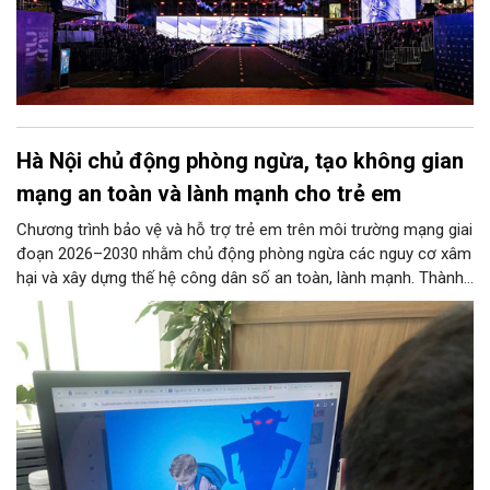
Hà Nội chủ động phòng ngừa, tạo không gian
mạng an toàn và lành mạnh cho trẻ em
Chương trình bảo vệ và hỗ trợ trẻ em trên môi trường mạng giai
đoạn 2026–2030 nhằm chủ động phòng ngừa các nguy cơ xâm
hại và xây dựng thế hệ công dân số an toàn, lành mạnh. Thành
phố đề ra các chỉ tiêu lớn như phổ cập giải pháp an ninh mạng
tại các trường học, ngăn chặn thông tin độc hại từ đường
truyền Internet và hỗ trợ 100% trẻ em bị xâm hại. 11 nhóm
nhiệm vụ trọng tâm được giao cho các sở, ngành thực hiện
đồng bộ, từ hoàn thiện pháp lý, phát triển công nghệ AI, hạ tầng
IPv6 đến truyền thông và hỗ trợ sức khỏe tâm thần. Bên cạnh
đó, chương trình siết chặt trách nhiệm của doanh nghiệp công
nghệ, viễn thông và đơn vị cung cấp trò chơi điện tử trong việc