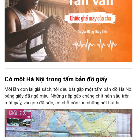
Có một Hà Nội trong tấm bản đồ giấy
Mỗi lần dọn lại giá sách, tôi đều bắt gặp một tấm bản đồ Hà Nội
bằng giấy đã ngả màu. Những nếp gấp chằng chịt hằn sâu trên
mặt giấy, vài góc đã sờn, có chỗ còn lưu những nét bút bi
khoanh tròn tên phố. Người ta có thể giữ một tấm ảnh, một
tấm vé tàu hay một lá thư cũ để nhớ về tuổi trẻ. Còn tôi giữ
một tấm bản đồ. Bởi trên đó có một Hà Nội gắn với năm tháng
thanh xuân của tôi.