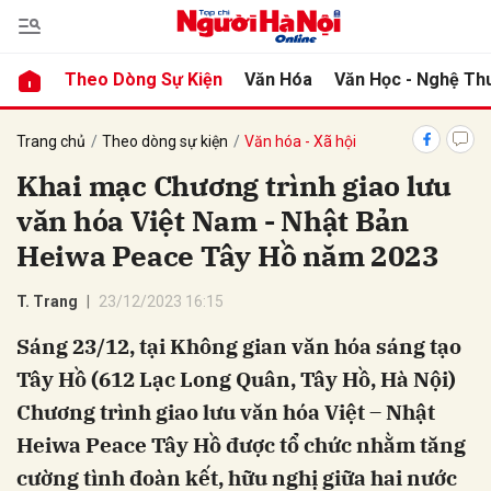
Theo Dòng Sự Kiện
Văn Hóa
Văn Học - Nghệ Th
bình luận
Trang chủ
Theo dòng sự kiện
Văn hóa - Xã hội
Khai mạc Chương trình giao lưu
văn hóa Việt Nam - Nhật Bản
Heiwa Peace Tây Hồ năm 2023
T. Trang
23/12/2023 16:15
Sáng 23/12, tại Không gian văn hóa sáng tạo
Hủy
G
Tây Hồ (612 Lạc Long Quân, Tây Hồ, Hà Nội)
Chương trình giao lưu văn hóa Việt – Nhật
Heiwa Peace Tây Hồ được tổ chức nhằm tăng
cường tình đoàn kết, hữu nghị giữa hai nước