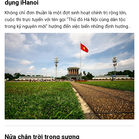
dụng iHanoi
Không chỉ đơn thuần là một đợt sinh hoạt chính trị rộng lớn,
cuộc thi trực tuyến với tên gọi "Thủ đô Hà Nội cùng dân tộc
trong kỷ nguyên mới" hướng đến việc biến những định hướng
chiến lược trong Nghị quyết số 02-NQ/TW của Bộ Chính trị
thành niềm tin, thành nhận thức chung của mỗi người dân.
Nửa chân trời trong sương