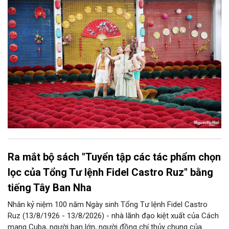
góp phần thực hiện thắng lợi các mục tiêu phát triển du lịch Hà
Nội năm 2026 và giai đoạn tiếp theo.
Ra mắt bộ sách "Tuyển tập các tác phẩm chọn
lọc của Tổng Tư lệnh Fidel Castro Ruz" bằng
tiếng Tây Ban Nha
Nhân kỷ niệm 100 năm Ngày sinh Tổng Tư lệnh Fidel Castro
Ruz (13/8/1926 - 13/8/2026) - nhà lãnh đạo kiệt xuất của Cách
mạng Cuba, người bạn lớn, người đồng chí thủy chung của