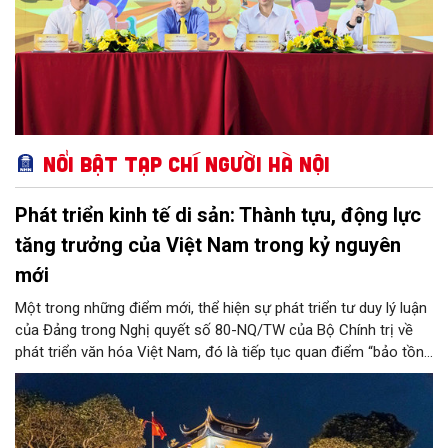
Nổi bật Tạp chí Người Hà Nội
Phát triển kinh tế di sản: Thành tựu, động lực
tăng trưởng của Việt Nam trong kỷ nguyên
mới
Một trong những điểm mới, thể hiện sự phát triển tư duy lý luận
của Đảng trong Nghị quyết số 80-NQ/TW của Bộ Chính trị về
phát triển văn hóa Việt Nam, đó là tiếp tục quan điểm “bảo tồn
và phát huy giá trị di sản văn hóa gắn kết với phát triển kinh tế -
xã hội và du lịch”; đồng thời, nâng lên một tầm cao mới: “phát
triển kinh tế di sản”.