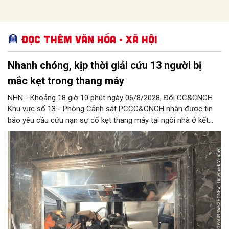
Đọc thêm Văn hóa - Xã hội
Nhanh chóng, kịp thời giải cứu 13 người bị
mắc kẹt trong thang máy
NHN - Khoảng 18 giờ 10 phút ngày 06/8/2028, Đội CC&CNCH
Khu vực số 13 - Phòng Cảnh sát PCCC&CNCH nhận được tin
báo yêu cầu cứu nạn sự cố kẹt thang máy tại ngôi nhà ở kết
hợp kinh doanh tại địa chỉ số 1C Định Công Thượng, phường
Định Công khiến 13 người (trong đó có 8 cháu nhỏ) bị mắc kẹt.