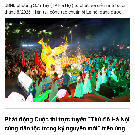
UBND phường Sơn Tây (TP Hà Nội) tổ chức sẽ diễn ra từ cuối
tháng 8/2026. Hiện tại, công tác chuẩn bị Lễ hội đang được
chính quyền phường Sơn Tây cùng các phòng, ban, ngành, đơn
vị và 25 tổ dân phố khẩn trương triển khai, tạo khí thế sôi nổi,
sẵn sàng mang đến cho Nhân dân và du khách một mùa Trung
thu quy mô, đặc sắc và giàu bản sắc văn hóa xứ Đoài.
Phát động Cuộc thi trực tuyến “Thủ đô Hà Nội
cùng dân tộc trong kỷ nguyên mới” trên ứng