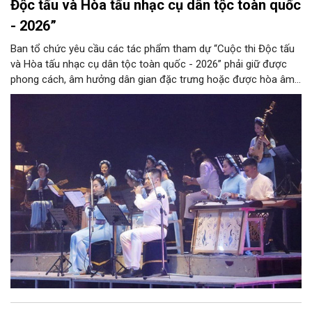
Độc tấu và Hòa tấu nhạc cụ dân tộc toàn quốc
- 2026”
Ban tổ chức yêu cầu các tác phẩm tham dự “Cuộc thi Độc tấu
và Hòa tấu nhạc cụ dân tộc toàn quốc - 2026” phải giữ được
phong cách, âm hưởng dân gian đặc trưng hoặc được hòa âm,
phối khí mới trên nền tảng làn điệu âm nhạc truyền thống Việt
Nam, đồng thời phải được trình diễn trực tiếp bằng nhạc cụ dân
tộc.