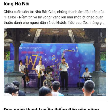
lòng Hà Nội
Chiều cuối tuần tại Nhà Bát Giác, những thanh âm đầu tiên của
"Hà Nội - Niềm tin và hy vọng" vang lên như một lời chào quen
thuộc dành cho người dân và du khách. Tiếp sau đó, những giai
điệu jazz kinh điển của thế giới lần lượt cất lên qua phần biểu
diễn của NSƯT Quyền Văn Minh và các nghệ sĩ Bình Minh Jazz
Club, mở ra một không gian âm nhạc giàu cảm xúc ngay giữa
trung tâm Thủ đô.
Đưa nghệ thuật truyền thống đến gần công