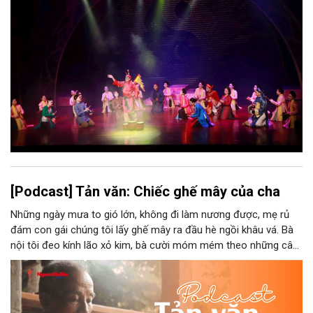
bao nhiêu di sản, bao nhiêu văn nghệ sĩ, trí thức, không gian ký
ức, mà là làm thế nào để những giá trị ấy trở thành nguồn lực
phát triển, thành sức mạnh mềm, thành động lực sáng tạo,
thành năng lực cạnh tranh của Thủ đô.
[Podcast] Tản văn: Chiếc ghế mây của cha
Những ngày mưa to gió lớn, không đi làm nương được, mẹ rủ
đám con gái chúng tôi lấy ghế mây ra đầu hè ngồi khâu vá. Bà
nội tôi đeo kính lão xỏ kim, bà cười móm mém theo những câu
chuyện kể tếu táo của đám trẻ chúng tôi. Chiếc ghế mây phát
ra âm thanh kin kít chịu đựng sức nặng cơ thể con người theo
những điệu cười khúc khích.